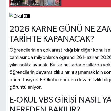
2026 KARNE GÜNÜ NE ZA
TARİHTE KAPANACAK?
Öğrencilerin en çok araştırdığı bir diğer konu is
camiasında milyonlarca öğrenci 26 Haziran 2026
yılını noktalayacak. Bu tarihe kadar okullarda 
öğrencilerin devamsızlık sınırını aşmamak için so
önem taşıyor. E-Okul üzerinden devamsızlık bilgile
görüntüleniyor.
E-OKUL VBS GİRİŞİ NASIL Y
NEREDEN BAKILIR?