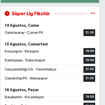
Süper Lig Fikstür
14 Ağustos, Cuma
Galatasaray - Çorum FK
21:30
15 Ağustos, Cumartesi
Konyaspor - Rizespor
19:00
Kasımpaşa - Trabzonspor
19:00
Gençlerbirliği S.K. - Fenerbahçe
21:30
Gaziantep FK - Alanyaspor
21:30
16 Ağustos, Pazar
Başakşehir - Kocaelispor
19:00