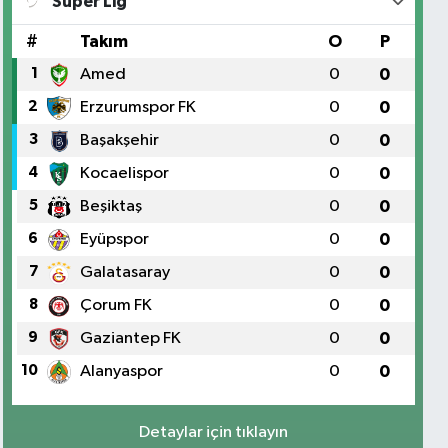
Süper Lig
#
Takım
O
P
1
Amed
0
0
2
Erzurumspor FK
0
0
3
Başakşehir
0
0
4
Kocaelispor
0
0
5
Beşiktaş
0
0
6
Eyüpspor
0
0
7
Galatasaray
0
0
8
Çorum FK
0
0
9
Gaziantep FK
0
0
10
Alanyaspor
0
0
Detaylar için tıklayın