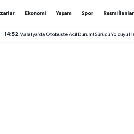
zarlar
Ekonomi
Yaşam
Spor
Resmi İlanla
14:52
Malatya’da Otobüste Acil Durum! Sürücü Yolcuyu Ha