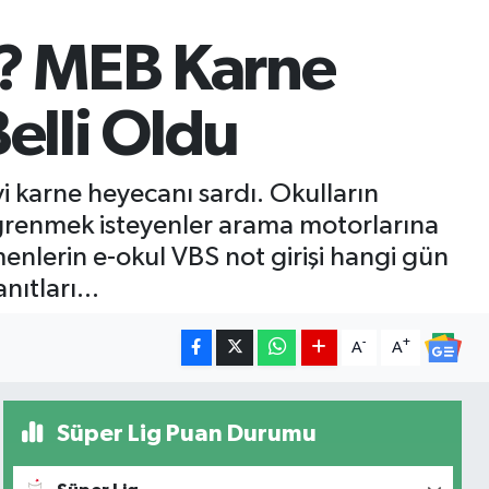
? MEB Karne
Belli Oldu
i karne heyecanı sardı. Okulların
öğrenmek isteyenler arama motorlarına
nlerin e-okul VBS not girişi hangi gün
ıtları...
-
+
A
A
Süper Lig Puan Durumu