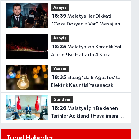
Asayiş
18:39
Malatyalılar Dikkat!
"Ceza Dosyanız Var" Mesajlarına
Sakın Kanmayın
Asayiş
18:35
Malatya'da Karanlık Yol
Alarmı! Bir Haftada 4 Kaza
Yaşandı..
Yaşam
18:35
Elazığ'da 8 Ağustos'ta
Elektrik Kesintisi Yaşanacak!
Gündem
18:26
Malatya İçin Beklenen
Tarihler Açıklandı! Havalimanı ve
Çevre Yolu Açılıyor..
Trend Haberler