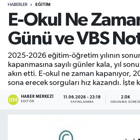
HABERLER
EĞITIM
Sağlık
E-Okul Ne Zama
Seri İlan
Günü ve VBS Not G
Siyaset
2025-2026 eğitim-öğretim yılının sonuna
Spor
kapanmasına sayılı günler kala, yıl so
akın etti. E-okul ne zaman kapanıyor, 
Yaşam
sona erecek sorguları hız kazandı. İşte 
HABER MERKEZI
11.06.2026 - 23:18
2 DK
EDITÖR
YAYINLANMA
OKUNMA SÜRES