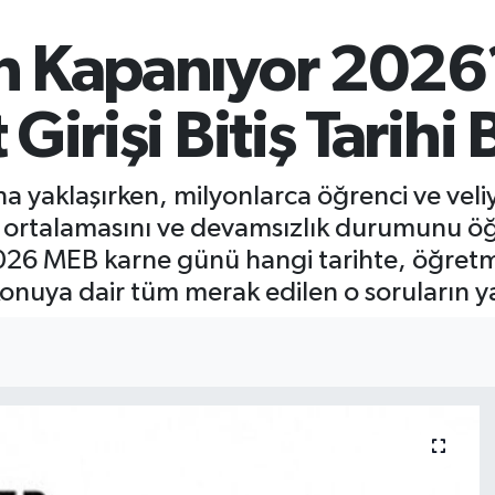
n Kapanıyor 2026
irişi Bitiş Tarihi 
 yaklaşırken, milyonlarca öğrenci ve veliy
nu ortalamasını ve devamsızlık durumunu 
2026 MEB karne günü hangi tarihte, öğretme
konuya dair tüm merak edilen o soruların yan
I