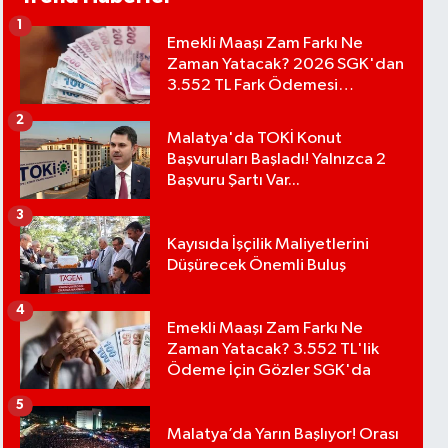
1
Emekli Maaşı Zam Farkı Ne
Zaman Yatacak? 2026 SGK'dan
3.552 TL Fark Ödemesi
Bekleniyor
2
Malatya'da TOKİ Konut
Başvuruları Başladı! Yalnızca 2
Başvuru Şartı Var...
3
Kayısıda İşçilik Maliyetlerini
Düşürecek Önemli Buluş
4
Emekli Maaşı Zam Farkı Ne
Zaman Yatacak? 3.552 TL'lik
Ödeme İçin Gözler SGK'da
5
Malatya’da Yarın Başlıyor! Orası