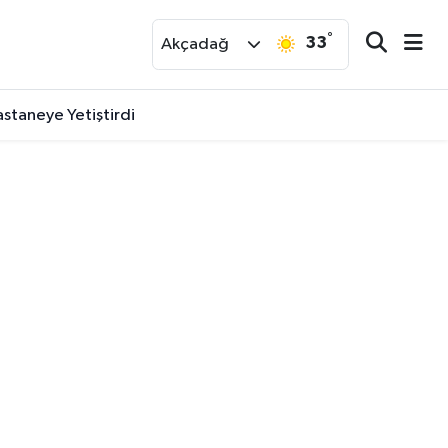
°
33
r
Akçadağ
staneye Yetiştirdi