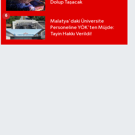
Dolup Taşacak
6
Malatya'daki Üniversite
Personeline YÖK'ten Müjde:
Tayin Hakkı Verildi!