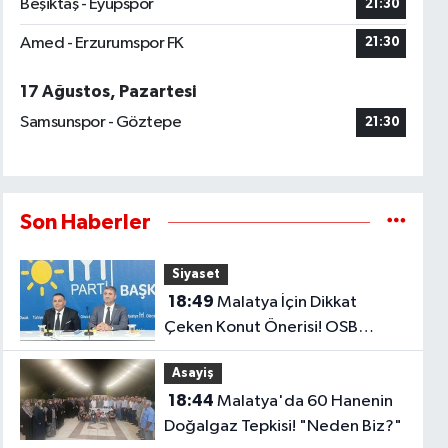
Beşiktaş - Eyüpspor
21:30
Amed - Erzurumspor FK
21:30
17 Ağustos, Pazartesi
Samsunspor - Göztepe
21:30
Son Haberler
Siyaset
18:49
Malatya İçin Dikkat
Çeken Konut Önerisi! OSB
Çalışanlarına Faizsiz Ev Çağrısı..
Asayiş
18:44
Malatya'da 60 Hanenin
Doğalgaz Tepkisi! "Neden Biz?"