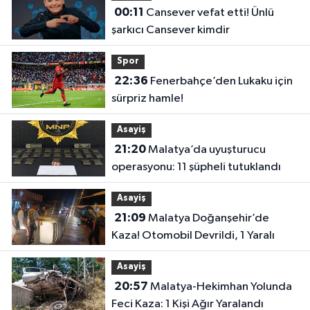
00:11
Cansever vefat etti! Ünlü
şarkıcı Cansever kimdir
Spor
22:36
Fenerbahçe’den Lukaku için
sürpriz hamle!
Asayiş
21:20
Malatya’da uyuşturucu
operasyonu: 11 şüpheli tutuklandı
Asayiş
21:09
Malatya Doğanşehir’de
Kaza! Otomobil Devrildi, 1 Yaralı
Asayiş
20:57
Malatya-Hekimhan Yolunda
Feci Kaza: 1 Kişi Ağır Yaralandı