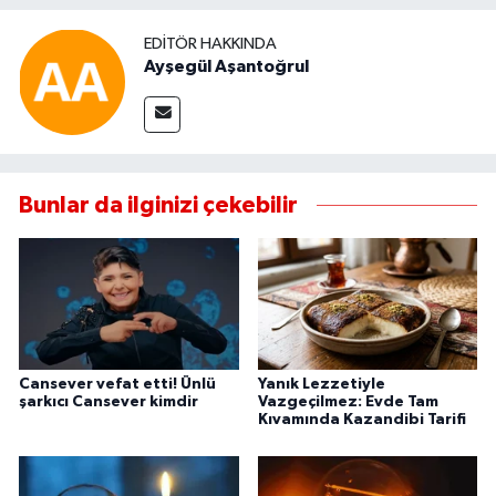
EDITÖR HAKKINDA
Ayşegül Aşantoğrul
Bunlar da ilginizi çekebilir
Cansever vefat etti! Ünlü
Yanık Lezzetiyle
şarkıcı Cansever kimdir
Vazgeçilmez: Evde Tam
Kıvamında Kazandibi Tarifi