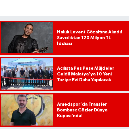
Haluk Levent Gözaltına Alındı!
Savcılıktan 120 Milyon TL
İddiası
Açılışta Peş Peşe Müjdeler
Geldi! Malatya'ya 10 Yeni
Taziye Evi Daha Yapılacak
Amedspor’da Transfer
Bombası: Gözler Dünya
Kupası’nda!