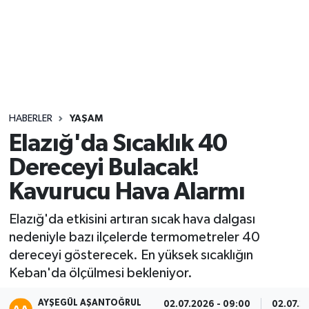
Sağlık
Seri İlan
Siyaset
HABERLER
YAŞAM
Spor
Elazığ'da Sıcaklık 40
Dereceyi Bulacak!
Yaşam
Kavurucu Hava Alarmı
Elazığ'da etkisini artıran sıcak hava dalgası
nedeniyle bazı ilçelerde termometreler 40
dereceyi gösterecek. En yüksek sıcaklığın
Keban'da ölçülmesi bekleniyor.
AYŞEGÜL AŞANTOĞRUL
02.07.2026 - 09:00
02.07.2