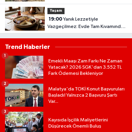
Yaşam
19:00
Yanık Lezzetiyle
Vazgeçilmez: Evde Tam Kıvamında
Kazandibi Tarifi
Trend Haberler
1
Emekli Maaşı Zam Farkı Ne Zaman
Yatacak? 2026 SGK'dan 3.552 TL
Fark Ödemesi Bekleniyor
2
Malatya'da TOKİ Konut Başvuruları
Başladı! Yalnızca 2 Başvuru Şartı
Var...
3
Kayısıda İşçilik Maliyetlerini
Düşürecek Önemli Buluş