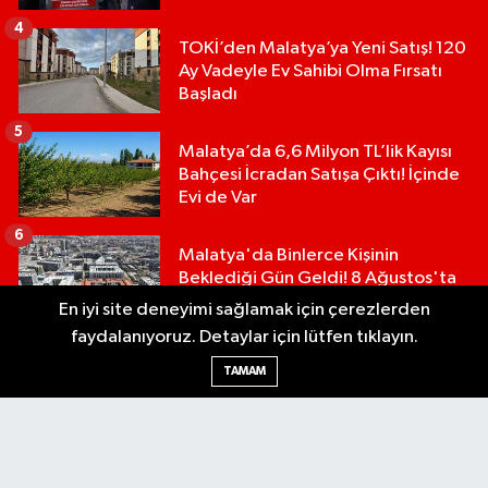
4
TOKİ’den Malatya’ya Yeni Satış! 120
Ay Vadeyle Ev Sahibi Olma Fırsatı
Başladı
5
Malatya’da 6,6 Milyon TL’lik Kayısı
Bahçesi İcradan Satışa Çıktı! İçinde
Evi de Var
6
Malatya'da Binlerce Kişinin
Beklediği Gün Geldi! 8 Ağustos'ta
Anahtar Teslimleri Başlıyor
En iyi site deneyimi sağlamak için çerezlerden
faydalanıyoruz. Detaylar için lütfen tıklayın.
TAMAM
Malatya Söz, Doğu Anadolu’nun kalbi Malatya’nın dijital hafızası