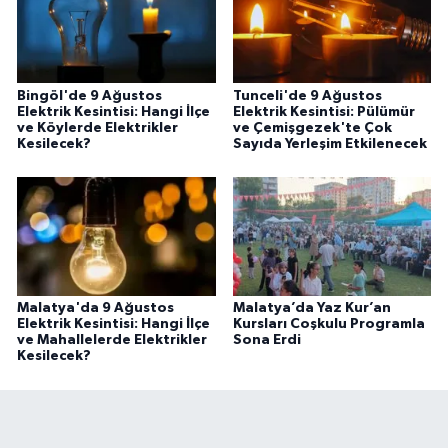
Bingöl'de 9 Ağustos
Tunceli'de 9 Ağustos
Elektrik Kesintisi: Hangi İlçe
Elektrik Kesintisi: Pülümür
ve Köylerde Elektrikler
ve Çemişgezek'te Çok
Kesilecek?
Sayıda Yerleşim Etkilenecek
Malatya'da 9 Ağustos
Malatya’da Yaz Kur’an
Elektrik Kesintisi: Hangi İlçe
Kursları Coşkulu Programla
ve Mahallelerde Elektrikler
Sona Erdi
Kesilecek?