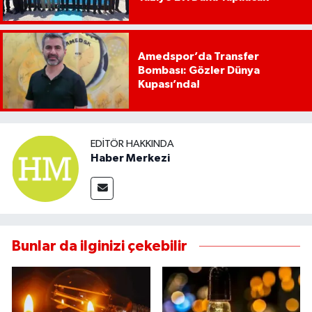
Amedspor’da Transfer
Bombası: Gözler Dünya
Kupası’nda!
EDITÖR HAKKINDA
Haber Merkezi
Bunlar da ilginizi çekebilir