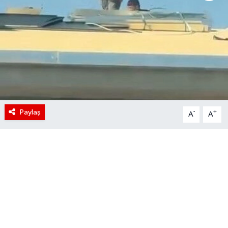
Paylaş
-
+
A
A