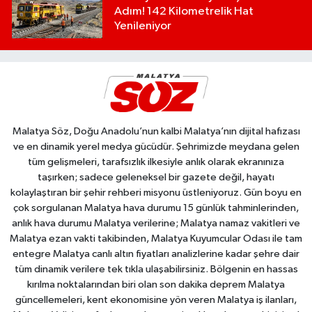
Adım! 142 Kilometrelik Hat
Yenileniyor
Malatya Söz, Doğu Anadolu’nun kalbi Malatya’nın dijital hafızası
ve en dinamik yerel medya gücüdür. Şehrimizde meydana gelen
tüm gelişmeleri, tarafsızlık ilkesiyle anlık olarak ekranınıza
taşırken; sadece geleneksel bir gazete değil, hayatı
kolaylaştıran bir şehir rehberi misyonu üstleniyoruz. Gün boyu en
çok sorgulanan Malatya hava durumu 15 günlük tahminlerinden,
anlık hava durumu Malatya verilerine; Malatya namaz vakitleri ve
Malatya ezan vakti takibinden, Malatya Kuyumcular Odası ile tam
entegre Malatya canlı altın fiyatları analizlerine kadar şehre dair
tüm dinamik verilere tek tıkla ulaşabilirsiniz. Bölgenin en hassas
kırılma noktalarından biri olan son dakika deprem Malatya
güncellemeleri, kent ekonomisine yön veren Malatya iş ilanları,