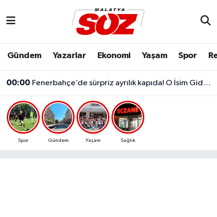
Asayiş
Malatya Nöbetçi Eczaneler
Gündem
Yazarlar
Ekonomi
Yaşam
Spor
Re
Bilim & Teknoloji
Malatya Hava Durumu
00:00
Fenerbahçe’de sürpriz ayrılık kapıda! O İsim Gidiyor mu?
Dünya
Malatya Namaz Vakitleri
Eğitim
Malatya Trafik Yoğunluk Haritası
Ekonomi
Süper Lig Puan Durumu ve Fikstür
Spor
Gündem
Yaşam
Sağlık
Gündem
Tüm Manşetler
Kültür & Sanat
Son Dakika Haberleri
Resmi İlanlar
Haber Arşivi