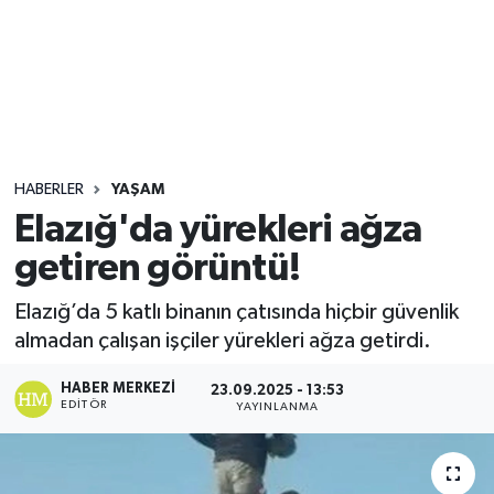
Sağlık
Seri İlan
Siyaset
HABERLER
YAŞAM
Spor
Elazığ'da yürekleri ağza
getiren görüntü!
Yaşam
Elazığ’da 5 katlı binanın çatısında hiçbir güvenlik
almadan çalışan işçiler yürekleri ağza getirdi.
HABER MERKEZI
23.09.2025 - 13:53
EDITÖR
YAYINLANMA