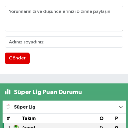
Gönder
Süper Lig Puan Durumu
Süper Lig
#
Takım
O
P
1
Amed
0
0