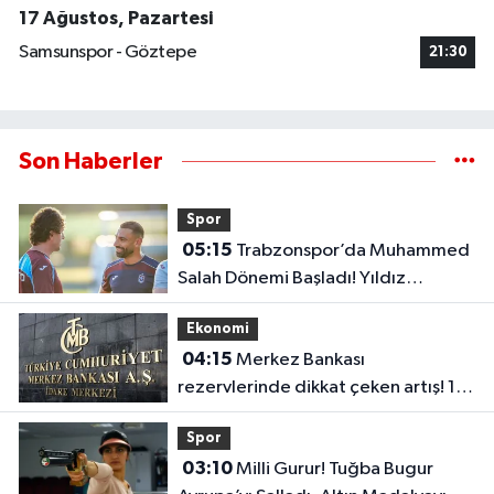
17 Ağustos, Pazartesi
Samsunspor - Göztepe
21:30
Son Haberler
Spor
05:15
Trabzonspor’da Muhammed
Salah Dönemi Başladı! Yıldız
Futbolcu İlk Antrenmanına Çıktı..
Ekonomi
04:15
Merkez Bankası
rezervlerinde dikkat çeken artış! 1
haftada 1,8 milyar dolar yükseldi..
Spor
03:10
Milli Gurur! Tuğba Bugur