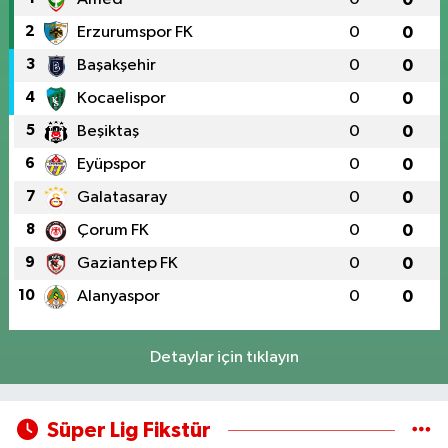
2
Erzurumspor FK
0
0
3
Başakşehir
0
0
4
Kocaelispor
0
0
5
Beşiktaş
0
0
6
Eyüpspor
0
0
7
Galatasaray
0
0
8
Çorum FK
0
0
9
Gaziantep FK
0
0
10
Alanyaspor
0
0
Detaylar için tıklayın
Süper Lig Fikstür