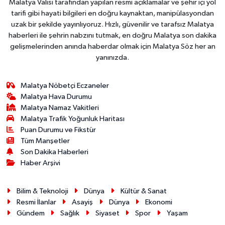
Malatya Valisi tarafından yapılan resmi açıklamalar ve şehir içi yol
tarifi gibi hayati bilgileri en doğru kaynaktan, manipülasyondan
uzak bir şekilde yayınlıyoruz. Hızlı, güvenilir ve tarafsız Malatya
haberleri ile şehrin nabzını tutmak, en doğru Malatya son dakika
gelişmelerinden anında haberdar olmak için Malatya Söz her an
yanınızda.
Malatya Nöbetçi Eczaneler
Malatya Hava Durumu
Malatya Namaz Vakitleri
Malatya Trafik Yoğunluk Haritası
Puan Durumu ve Fikstür
Tüm Manşetler
Son Dakika Haberleri
Haber Arşivi
Bilim & Teknoloji
Dünya
Kültür & Sanat
Resmi İlanlar
Asayiş
Dünya
Ekonomi
Gündem
Sağlık
Siyaset
Spor
Yaşam