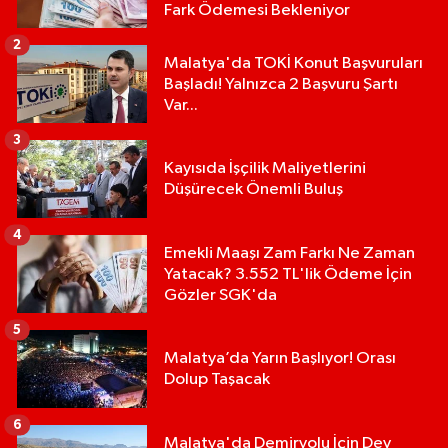
Fark Ödemesi Bekleniyor
2
Malatya'da TOKİ Konut Başvuruları
Başladı! Yalnızca 2 Başvuru Şartı
Var...
3
Kayısıda İşçilik Maliyetlerini
Düşürecek Önemli Buluş
4
Emekli Maaşı Zam Farkı Ne Zaman
Yatacak? 3.552 TL'lik Ödeme İçin
Gözler SGK'da
5
Malatya’da Yarın Başlıyor! Orası
Dolup Taşacak
6
Malatya'da Demiryolu İçin Dev