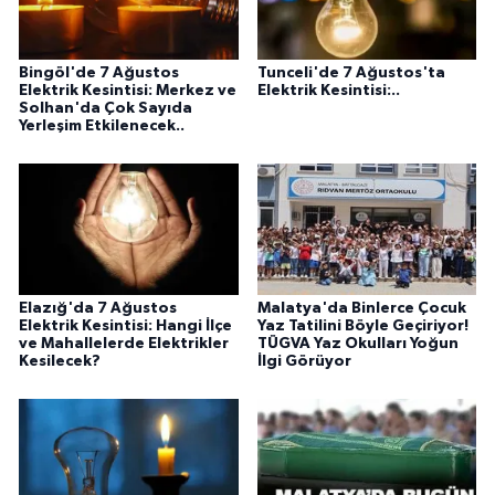
Bingöl'de 7 Ağustos
Tunceli'de 7 Ağustos'ta
Elektrik Kesintisi: Merkez ve
Elektrik Kesintisi:..
Solhan'da Çok Sayıda
Yerleşim Etkilenecek..
Elazığ'da 7 Ağustos
Malatya'da Binlerce Çocuk
Elektrik Kesintisi: Hangi İlçe
Yaz Tatilini Böyle Geçiriyor!
ve Mahallelerde Elektrikler
TÜGVA Yaz Okulları Yoğun
Kesilecek?
İlgi Görüyor