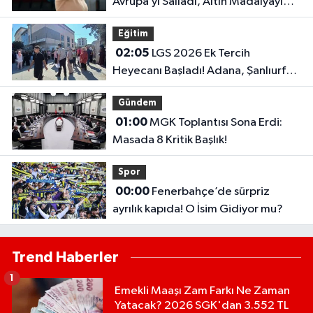
Avrupa’yı Salladı, Altın Madalyayı
Türkiye’ye Getirdi..
Eğitim
02:05
LGS 2026 Ek Tercih
Heyecanı Başladı! Adana, Şanlıurfa
ve Gaziantep Lise Taban Puanları..
Gündem
01:00
MGK Toplantısı Sona Erdi:
Masada 8 Kritik Başlık!
Spor
00:00
Fenerbahçe’de sürpriz
ayrılık kapıda! O İsim Gidiyor mu?
Trend Haberler
1
Emekli Maaşı Zam Farkı Ne Zaman
Yatacak? 2026 SGK'dan 3.552 TL