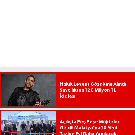
Haluk Levent Gözaltına Alındı!
Savcılıktan 120 Milyon TL
İddiası
Açılışta Peş Peşe Müjdeler
Geldi! Malatya'ya 10 Yeni
Taziye Evi Daha Yapılacak