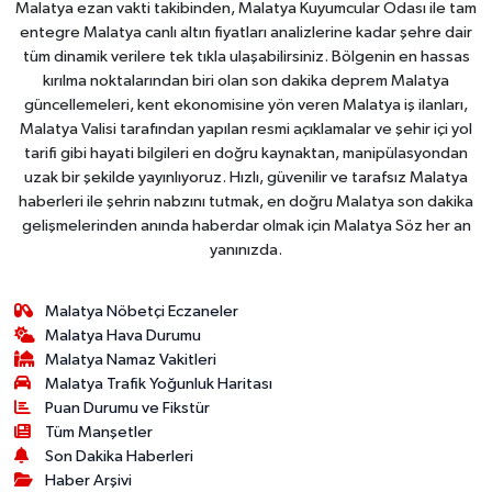
Malatya ezan vakti takibinden, Malatya Kuyumcular Odası ile tam
entegre Malatya canlı altın fiyatları analizlerine kadar şehre dair
tüm dinamik verilere tek tıkla ulaşabilirsiniz. Bölgenin en hassas
kırılma noktalarından biri olan son dakika deprem Malatya
güncellemeleri, kent ekonomisine yön veren Malatya iş ilanları,
Malatya Valisi tarafından yapılan resmi açıklamalar ve şehir içi yol
tarifi gibi hayati bilgileri en doğru kaynaktan, manipülasyondan
uzak bir şekilde yayınlıyoruz. Hızlı, güvenilir ve tarafsız Malatya
haberleri ile şehrin nabzını tutmak, en doğru Malatya son dakika
gelişmelerinden anında haberdar olmak için Malatya Söz her an
yanınızda.
Malatya Nöbetçi Eczaneler
Malatya Hava Durumu
Malatya Namaz Vakitleri
Malatya Trafik Yoğunluk Haritası
Puan Durumu ve Fikstür
Tüm Manşetler
Son Dakika Haberleri
Haber Arşivi