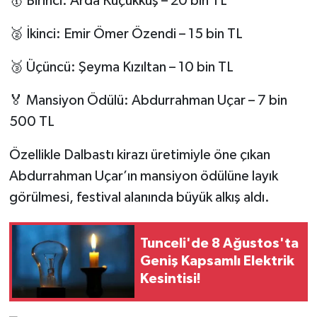
🥇 Birinci: Arda Küçükkuş – 20 bin TL
🥈 İkinci: Emir Ömer Özendi – 15 bin TL
🥉 Üçüncü: Şeyma Kızıltan – 10 bin TL
🏅 Mansiyon Ödülü: Abdurrahman Uçar – 7 bin
500 TL
Özellikle Dalbastı kirazı üretimiyle öne çıkan
Abdurrahman Uçar’ın mansiyon ödülüne layık
görülmesi, festival alanında büyük alkış aldı.
Tunceli'de 8 Ağustos'ta
Geniş Kapsamlı Elektrik
Kesintisi!