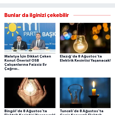
Bunlar da ilginizi çekebilir
Malatya İçin Dikkat Çeken
Elazığ'da 8 Ağustos'ta
Konut Önerisi! OSB
Elektrik Kesintisi Yaşanacak!
Çalışanlarına Faizsiz Ev
Çağrısı..
Bingöl'de 8 Ağustos'ta
Tunceli'de 8 Ağustos'ta