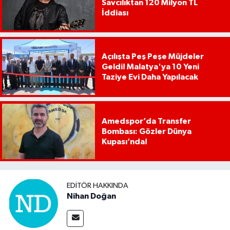
Savcılıktan 120 Milyon TL
İddiası
Açılışta Peş Peşe Müjdeler
Geldi! Malatya'ya 10 Yeni
Taziye Evi Daha Yapılacak
Amedspor’da Transfer
Bombası: Gözler Dünya
Kupası’nda!
EDITÖR HAKKINDA
Nihan Doğan