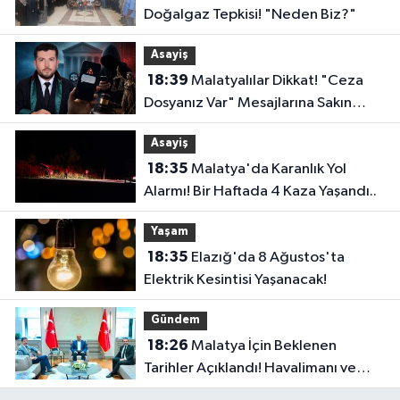
Doğalgaz Tepkisi! "Neden Biz?"
Asayiş
18:39
Malatyalılar Dikkat! "Ceza
Dosyanız Var" Mesajlarına Sakın
Kanmayın
Asayiş
18:35
Malatya'da Karanlık Yol
Alarmı! Bir Haftada 4 Kaza Yaşandı..
Yaşam
18:35
Elazığ'da 8 Ağustos'ta
Elektrik Kesintisi Yaşanacak!
Gündem
18:26
Malatya İçin Beklenen
Tarihler Açıklandı! Havalimanı ve
Çevre Yolu Açılıyor..