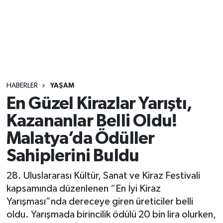
Sağlık
Seri İlan
Siyaset
HABERLER
YAŞAM
Spor
En Güzel Kirazlar Yarıştı,
Kazananlar Belli Oldu!
Yaşam
Malatya’da Ödüller
Sahiplerini Buldu
28. Uluslararası Kültür, Sanat ve Kiraz Festivali
kapsamında düzenlenen “En İyi Kiraz
Yarışması”nda dereceye giren üreticiler belli
oldu. Yarışmada birincilik ödülü 20 bin lira olurken,