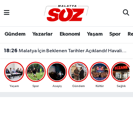
Asayiş
Malatya Nöbetçi Eczaneler
Gündem
Yazarlar
Ekonomi
Yaşam
Spor
Re
Bilim & Teknoloji
Malatya Hava Durumu
18:26
Malatya İçin Beklenen Tarihler Açıklandı! Havalimanı ve Çevre Yolu Açılıyor..
Dünya
Malatya Namaz Vakitleri
Eğitim
Malatya Trafik Yoğunluk Haritası
Ekonomi
Süper Lig Puan Durumu ve Fikstür
Yaşam
Spor
Asayiş
Gündem
Kültür
Sağlık
Gündem
Tüm Manşetler
Kültür & Sanat
Son Dakika Haberleri
Resmi İlanlar
Haber Arşivi