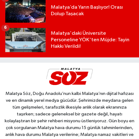
Malatya’da Yarın Başlıyor! Orası
Dolup Taşacak
6
Malatya'daki Üniversite
Personeline YÖK'ten Müjde: Tayin
Hakkı Verildi!
Malatya Söz, Doğu Anadolu’nun kalbi Malatya’nın dijital hafızası
ve en dinamik yerel medya gücüdür. Şehrimizde meydana gelen
tüm gelişmeleri, tarafsızlık ilkesiyle anlık olarak ekranınıza
taşırken; sadece geleneksel bir gazete değil, hayatı
kolaylaştıran bir şehir rehberi misyonu üstleniyoruz. Gün boyu en
çok sorgulanan Malatya hava durumu 15 günlük tahminlerinden,
anlık hava durumu Malatya verilerine; Malatya namaz vakitleri ve