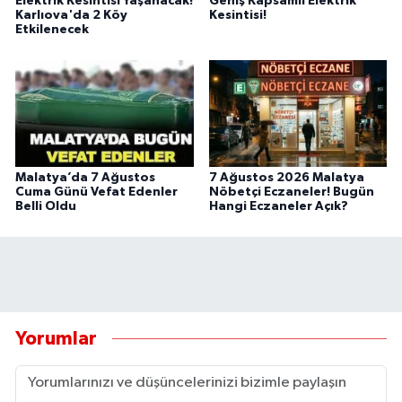
Elektrik Kesintisi Yaşanacak!
Geniş Kapsamlı Elektrik
Karlıova'da 2 Köy
Kesintisi!
Etkilenecek
Malatya’da 7 Ağustos
7 Ağustos 2026 Malatya
Cuma Günü Vefat Edenler
Nöbetçi Eczaneler! Bugün
Belli Oldu
Hangi Eczaneler Açık?
Yorumlar