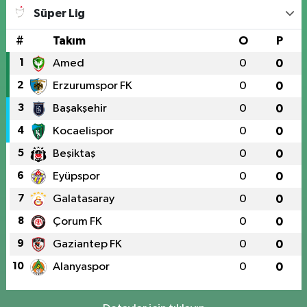
Süper Lig
#
Takım
O
P
1
Amed
0
0
2
Erzurumspor FK
0
0
3
Başakşehir
0
0
4
Kocaelispor
0
0
5
Beşiktaş
0
0
6
Eyüpspor
0
0
7
Galatasaray
0
0
8
Çorum FK
0
0
9
Gaziantep FK
0
0
10
Alanyaspor
0
0