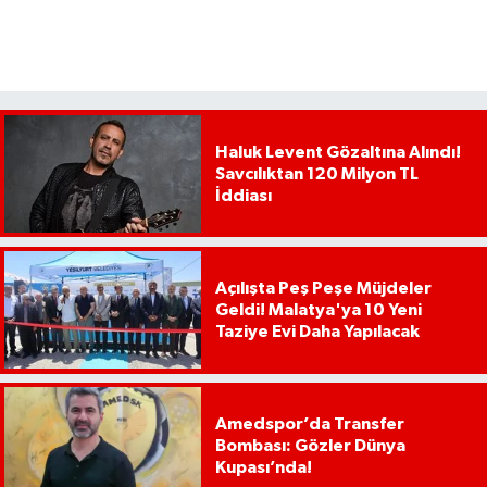
Haluk Levent Gözaltına Alındı!
Savcılıktan 120 Milyon TL
İddiası
Açılışta Peş Peşe Müjdeler
Geldi! Malatya'ya 10 Yeni
Taziye Evi Daha Yapılacak
Amedspor’da Transfer
Bombası: Gözler Dünya
Kupası’nda!