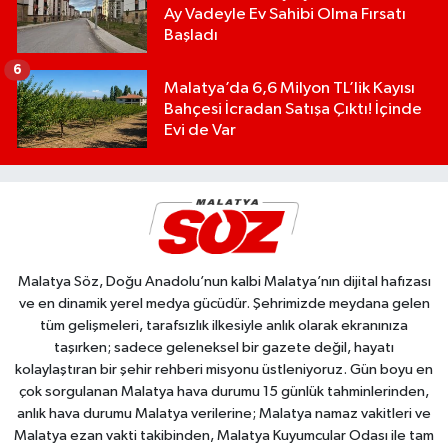
Ay Vadeyle Ev Sahibi Olma Fırsatı
Başladı
6
Malatya’da 6,6 Milyon TL’lik Kayısı
Bahçesi İcradan Satışa Çıktı! İçinde
Evi de Var
Malatya Söz, Doğu Anadolu’nun kalbi Malatya’nın dijital hafızası
ve en dinamik yerel medya gücüdür. Şehrimizde meydana gelen
tüm gelişmeleri, tarafsızlık ilkesiyle anlık olarak ekranınıza
taşırken; sadece geleneksel bir gazete değil, hayatı
kolaylaştıran bir şehir rehberi misyonu üstleniyoruz. Gün boyu en
çok sorgulanan Malatya hava durumu 15 günlük tahminlerinden,
anlık hava durumu Malatya verilerine; Malatya namaz vakitleri ve
Malatya ezan vakti takibinden, Malatya Kuyumcular Odası ile tam