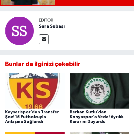
EDITÖR
Sara Subaşı
Bunlar da ilginizi çekebilir
Kayserispor’dan Transfer
Berkan Kutlu’dan
Şov! 15 Futbolcuyla
Konyaspor’a Veda! Ayrılık
Anlaşma Sağlandı
Kararını Duyurdu