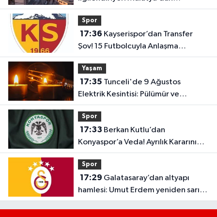
Bakanlığa “İl Emri” Çağrısı
Spor
17:36
Kayserispor’dan Transfer
Şov! 15 Futbolcuyla Anlaşma
Sağlandı
Yaşam
17:35
Tunceli'de 9 Ağustos
Elektrik Kesintisi: Pülümür ve
Çemişgezek'te Çok Sayıda Yerleşim
Spor
Etkilenecek
17:33
Berkan Kutlu’dan
Konyaspor’a Veda! Ayrılık Kararını
Duyurdu
Spor
17:29
Galatasaray’dan altyapı
hamlesi: Umut Erdem yeniden sarı-
kırmızılılarda