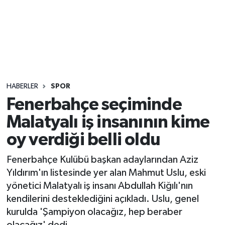
Sağlık
Seri İlan
Siyaset
HABERLER
SPOR
Spor
Fenerbahçe seçiminde
Malatyalı iş insanının kime
Yaşam
oy verdiği belli oldu
Fenerbahçe Kulübü başkan adaylarından Aziz
Yıldırım'ın listesinde yer alan Mahmut Uslu, eski
yönetici Malatyalı iş insanı Abdullah Kiğılı'nın
kendilerini desteklediğini açıkladı. Uslu, genel
kurulda 'Şampiyon olacağız, hep beraber
olacağız' dedi.