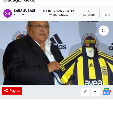
SARA SUBAŞI
07.06.2026 - 19:32
1
EDITÖR
YAYINLANMA
PAYLAŞIM
OKUNM
Paylaş
-
+
A
A