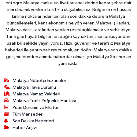
entegre Malatya canlı altın fiyatları analizlerine kadar şehre dair
tüm dinamik verilere tek tıkla ulaşabilirsiniz. Bölgenin en hassas
kırılma noktalarından biri olan son dakika deprem Malatya
güncellemeleri, kent ekonomisine yön veren Malatya iş ilanları,
Malatya Valisi tarafından yapılan resmi açıklamalar ve şehir içi yol
tarifi gibi hayati bilgileri en doğru kaynaktan, manipülasyondan
uzak bir şekilde yayınlıyoruz. Hızlı, güvenilir ve tarafsız Malatya
haberleri ile şehrin nabzını tutmak, en doğru Malatya son dakika
gelişmelerinden anında haberdar olmak için Malatya Söz her an
yanınızda.
Malatya Nöbetçi Eczaneler
Malatya Hava Durumu
Malatya Namaz Vakitleri
Malatya Trafik Yoğunluk Haritası
Puan Durumu ve Fikstür
Tüm Manşetler
Son Dakika Haberleri
Haber Arşivi