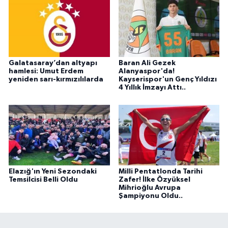
Galatasaray’dan altyapı
Baran Ali Gezek
hamlesi: Umut Erdem
Alanyaspor'da!
yeniden sarı-kırmızılılarda
Kayserispor'un Genç Yıldızı
4 Yıllık İmzayı Attı..
Elazığ'ın Yeni Sezondaki
Milli Pentatlonda Tarihi
Temsilcisi Belli Oldu
Zafer! İlke Özyüksel
Mihrioğlu Avrupa
Şampiyonu Oldu..