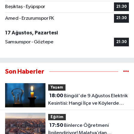
Beşiktaş - Eyüpspor
21:30
Amed - Erzurumspor FK
21:30
17 Ağustos, Pazartesi
Samsunspor - Göztepe
21:30
Son Haberler
Yaşam
18:00
Bingöl'de 9 Ağustos Elektrik
Kesintisi: Hangi İlçe ve Köylerde
Elektrikler Kesilecek?
Eğitim
17:50
Binlerce Öğretmeni
İlgilendiriyor! Malatya’dan