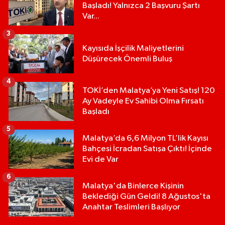
Başladı! Yalnızca 2 Başvuru Şartı
Var...
3
Kayısıda İşçilik Maliyetlerini
Düşürecek Önemli Buluş
4
TOKİ’den Malatya’ya Yeni Satış! 120
Ay Vadeyle Ev Sahibi Olma Fırsatı
Başladı
5
Malatya’da 6,6 Milyon TL’lik Kayısı
Bahçesi İcradan Satışa Çıktı! İçinde
Evi de Var
6
Malatya'da Binlerce Kişinin
Beklediği Gün Geldi! 8 Ağustos'ta
Anahtar Teslimleri Başlıyor