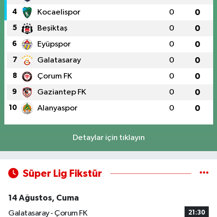
4
Kocaelispor
0
0
5
Beşiktaş
0
0
6
Eyüpspor
0
0
7
Galatasaray
0
0
8
Çorum FK
0
0
9
Gaziantep FK
0
0
10
Alanyaspor
0
0
Detaylar için tıklayın
Süper Lig Fikstür
14 Ağustos, Cuma
Galatasaray - Çorum FK
21:30