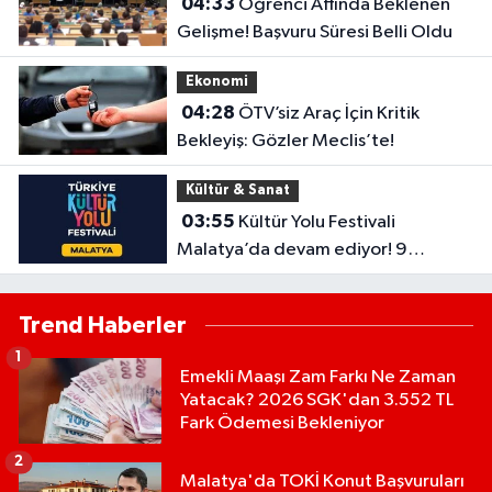
04:33
Öğrenci Affında Beklenen
Gelişme! Başvuru Süresi Belli Oldu
Ekonomi
04:28
ÖTV’siz Araç İçin Kritik
Bekleyiş: Gözler Meclis’te!
Kültür & Sanat
03:55
Kültür Yolu Festivali
Malatya’da devam ediyor! 9
Ağustos’ta hangi etkinlikler var?
Trend Haberler
1
Emekli Maaşı Zam Farkı Ne Zaman
Yatacak? 2026 SGK'dan 3.552 TL
Fark Ödemesi Bekleniyor
2
Malatya'da TOKİ Konut Başvuruları