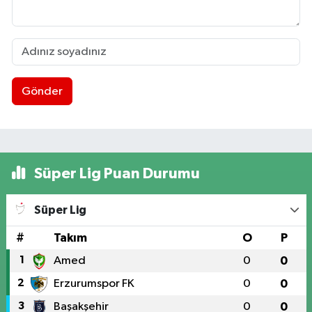
Gönder
Süper Lig Puan Durumu
Süper Lig
#
Takım
O
P
1
Amed
0
0
2
Erzurumspor FK
0
0
3
Başakşehir
0
0