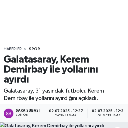
Sağlık
Seri İlan
Siyaset
HABERLER
SPOR
Spor
Galatasaray, Kerem
Demirbay ile yollarını
Yaşam
ayırdı
Galatasaray, 31 yaşındaki futbolcu Kerem
Demirbay ile yollarını ayırdığını açıkladı.
SARA SUBAŞI
02.07.2025 - 12:37
02.07.2025 - 12:39
EDITÖR
YAYINLANMA
GÜNCELLEME