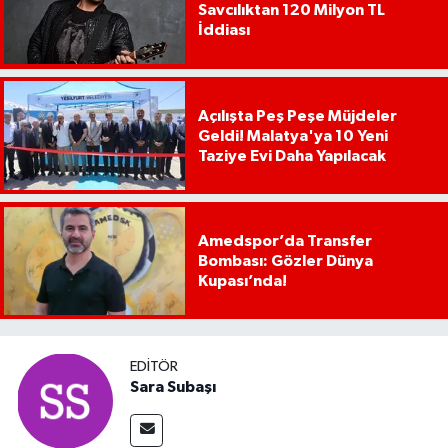
Savcılıktan 120 Milyon TL
İddiası
Açılışta Peş Peşe Müjdeler
Geldi! Malatya'ya 10 Yeni
Taziye Evi Daha Yapılacak
Amedspor’da Transfer
Bombası: Gözler Dünya
Kupası’nda!
EDITÖR
Sara Subaşı