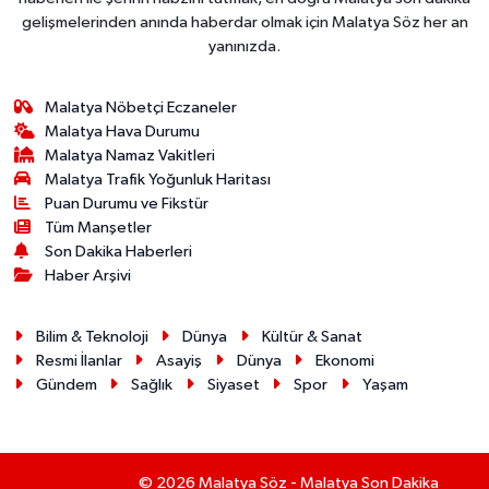
gelişmelerinden anında haberdar olmak için Malatya Söz her an
yanınızda.
Malatya Nöbetçi Eczaneler
Malatya Hava Durumu
Malatya Namaz Vakitleri
Malatya Trafik Yoğunluk Haritası
Puan Durumu ve Fikstür
Tüm Manşetler
Son Dakika Haberleri
Haber Arşivi
Bilim & Teknoloji
Dünya
Kültür & Sanat
Resmi İlanlar
Asayiş
Dünya
Ekonomi
Gündem
Sağlık
Siyaset
Spor
Yaşam
© 2026 Malatya Söz - Malatya Son Dakika