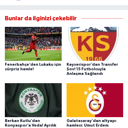
Bunlar da ilginizi çekebilir
Fenerbahçe’den Lukaku için
Kayserispor’dan Transfer
sürpriz hamle!
Şov! 15 Futbolcuyla
Anlaşma Sağlandı
Berkan Kutlu’dan
Galatasaray’dan altyapı
Konyaspor’a Veda! Ayrılık
hamlesi: Umut Erdem