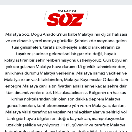
Malatya Söz, Doğu Anadolu’nun kalbi Malatya’nın dijital hafızası
ve en dinamik yerel medya gücüdür. Şehrimizde meydana gelen
tüm gelişmeleri, tarafsızlık ilkesiyle anlık olarak ekranınıza
taşırken; sadece geleneksel bir gazete değil, hayatı
kolaylaştıran bir şehir rehberi misyonu üstleniyoruz. Gün boyu en
çok sorgulanan Malatya hava durumu 15 günlük tahminlerinden,
anlık hava durumu Malatya verilerine; Malatya namaz vakitleri ve
Malatya ezan vakti takibinden, Malatya Kuyumcular Odası ile tam
entegre Malatya canlı altın fiyatları analizlerine kadar şehre dair
tüm dinamik verilere tek tıkla ulaşabilirsiniz. Bölgenin en hassas
kırılma noktalarından biri olan son dakika deprem Malatya
güncellemeleri, kent ekonomisine yön veren Malatya iş ilanları,
Malatya Valisi tarafından yapılan resmi açıklamalar ve şehir içi yol
tarifi gibi hayati bilgileri en doğru kaynaktan, manipülasyondan
uzak bir şekilde yayınlıyoruz. Hızlı, güvenilir ve tarafsız Malatya
haberleri ile şehrin nabzını tutmak, en doğru Malatya son dakika