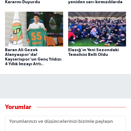
Kararını Duyurdu
yeniden sarı-kırmızılılarda
Baran Ali Gezek
Elazığ'ın Yeni Sezondaki
Alanyaspor'da!
Temsilcisi Belli Oldu
Kayserispor'un Genç Yıldızı
4 Yıllık İmzayı Attı..
Yorumlar