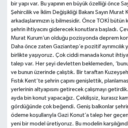
bir yapı var. Bu yapının en büyük özelliği önce S
Şehircilik ve İklim Değişikliği Bakanı Sayın Murat
arkadaşlarımızın iş bilmesidir. Önce TOKİ bütün 
şehrin ihtiyacını giderecek konutlara başladı. Çevr
Murat Kurum’un olduğu pozisyonda deprem konutl
Daha önce zaten Gaziantep’e pozitif ayrımcılık y
birlikte yaşıyoruz. Çok ciddi manada konut ihtiyac
talep var. Her şeyi devletten beklemeden, ‘bunu 
ve bunun üzerinde çalıştık. Bir taraftan Kuzeyşehi
Fıstık Kent’te şehrin çapını genişlettik, planlamas
yerlerinin altyapısını getirecek çalışmayı getirdi
ayda bin konut yapacağız. Çekilişsiz, kurasız kam
gördüğünde çok beğendi. Geniş balkonlar şehrin
ödeme koşullarıyla Gazi Konut’a talep her geçen g
yeni bir model üretiyoruz. Bu modelin karşılığınd