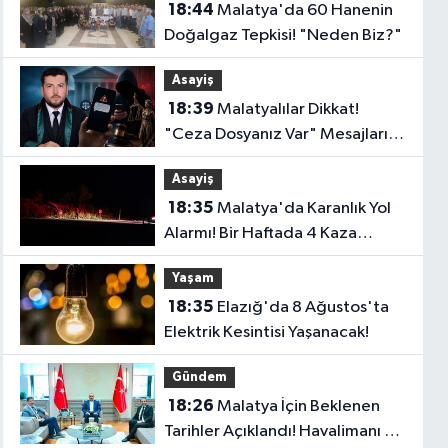
18:44
Malatya'da 60 Hanenin
Doğalgaz Tepkisi! "Neden Biz?"
Asayiş
18:39
Malatyalılar Dikkat!
"Ceza Dosyanız Var" Mesajlarına
Sakın Kanmayın
Asayiş
18:35
Malatya'da Karanlık Yol
Alarmı! Bir Haftada 4 Kaza
Yaşandı..
Yaşam
18:35
Elazığ'da 8 Ağustos'ta
Elektrik Kesintisi Yaşanacak!
Gündem
18:26
Malatya İçin Beklenen
Tarihler Açıklandı! Havalimanı ve