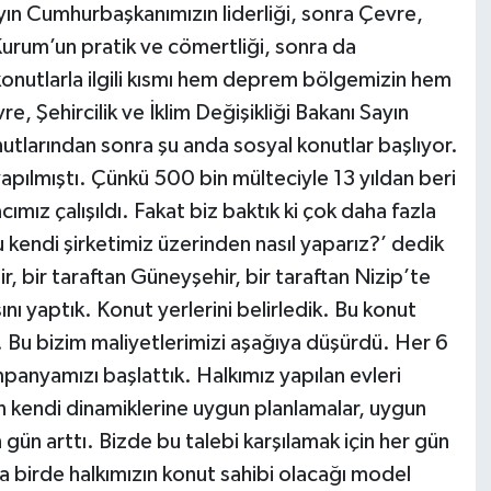
ayın Cumhurbaşkanımızın liderliği, sonra Çevre,
 Kurum’un pratik ve cömertliği, sonra da
konutlarla ilgili kısmı hem deprem bölgemizin hem
e, Şehircilik ve İklim Değişikliği Bakanı Sayın
arından sonra şu anda sosyal konutlar başlıyor.
apılmıştı. Çünkü 500 bin mülteciyle 13 yıldan beri
ımız çalışıldı. Fakat biz baktık ki çok daha fazla
kendi şirketimiz üzerinden nasıl yaparız?’ dedik
r, bir taraftan Güneyşehir, bir taraftan Nizip’te
ını yaptık. Konut yerlerini belirledik. Bu konut
k. Bu bizim maliyetlerimizi aşağıya düşürdü. Her 6
panyamızı başlattık. Halkımız yapılan evleri
 kendi dinamiklerine uygun planlamalar, uygun
ün arttı. Bizde bu talebi karşılamak için her gün
a birde halkımızın konut sahibi olacağı model