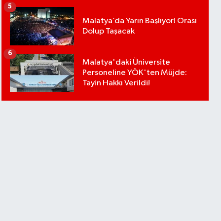
5
Malatya’da Yarın Başlıyor! Orası
Dolup Taşacak
6
Malatya'daki Üniversite
Personeline YÖK'ten Müjde:
Tayin Hakkı Verildi!