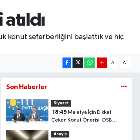
atıldı
konut seferberliğini başlattık ve hiç
-
+
A
A
Son Haberler
Siyaset
18:49
Malatya İçin Dikkat
Çeken Konut Önerisi! OSB
Çalışanlarına Faizsiz Ev Çağrısı..
Asayiş