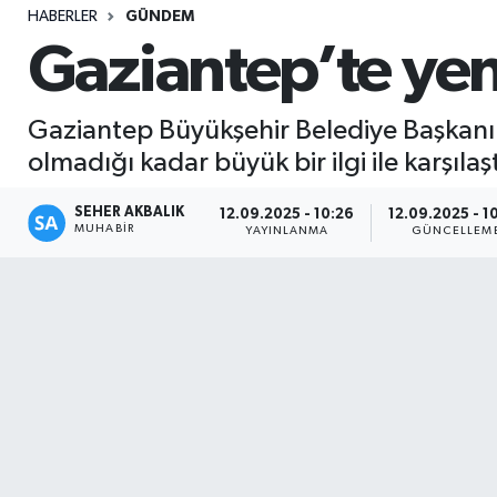
HABERLER
GÜNDEM
Sağlık
Gaziantep’te yeni
Seri İlan
Gaziantep Büyükşehir Belediye Başkanı F
Siyaset
olmadığı kadar büyük bir ilgi ile karşılaşt
Spor
SEHER AKBALIK
12.09.2025 - 10:26
12.09.2025 - 1
MUHABIR
YAYINLANMA
GÜNCELLEM
Yaşam