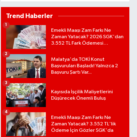
Çevre Yolu Açılıyor..
Trend Haberler
1
Emekli Maaşı Zam Farkı Ne
Zaman Yatacak? 2026 SGK'dan
3.552 TL Fark Ödemesi
Bekleniyor
2
Malatya'da TOKİ Konut
Başvuruları Başladı! Yalnızca 2
Başvuru Şartı Var...
3
Kayısıda İşçilik Maliyetlerini
Düşürecek Önemli Buluş
4
Emekli Maaşı Zam Farkı Ne
Zaman Yatacak? 3.552 TL'lik
Ödeme İçin Gözler SGK'da