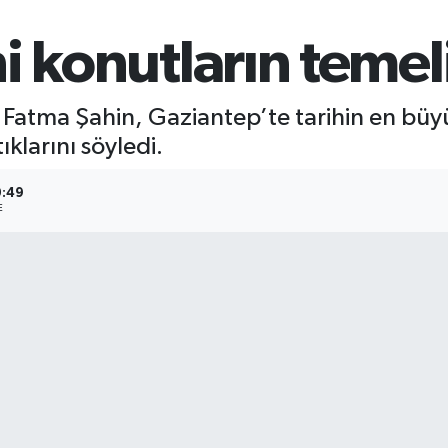
 konutların temeli 
atma Şahin, Gaziantep’te tarihin en büyük 
ıklarını söyledi.
0:49
E