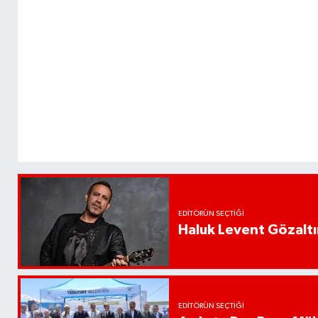
EDITÖRÜN SEÇTIĞI
Haluk Levent Gözaltın
EDITÖRÜN SEÇTIĞI