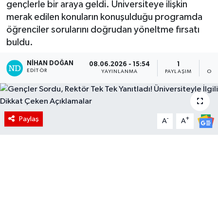
gençlerle bir araya geldi. Üniversiteye ilişkin
merak edilen konuların konuşulduğu programda
öğrenciler sorularını doğrudan yöneltme fırsatı
buldu.
NIHAN DOĞAN
08.06.2026 - 15:54
1
EDITÖR
YAYINLANMA
PAYLAŞIM
OKU
Paylaş
-
+
A
A