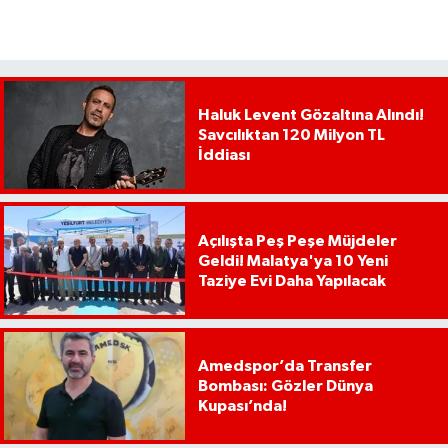
Haluk Levent Gözaltına Alındı!
Savcılıktan 120 Milyon TL
İddiası
Açılışta Peş Peşe Müjdeler
Geldi! Malatya'ya 10 Yeni
Taziye Evi Daha Yapılacak
Amedspor’da Transfer
Bombası: Gözler Dünya
Kupası’nda!