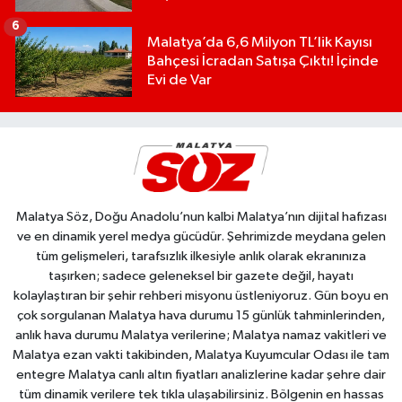
6
Malatya’da 6,6 Milyon TL’lik Kayısı
Bahçesi İcradan Satışa Çıktı! İçinde
Evi de Var
Malatya Söz, Doğu Anadolu’nun kalbi Malatya’nın dijital hafızası
ve en dinamik yerel medya gücüdür. Şehrimizde meydana gelen
tüm gelişmeleri, tarafsızlık ilkesiyle anlık olarak ekranınıza
taşırken; sadece geleneksel bir gazete değil, hayatı
kolaylaştıran bir şehir rehberi misyonu üstleniyoruz. Gün boyu en
çok sorgulanan Malatya hava durumu 15 günlük tahminlerinden,
anlık hava durumu Malatya verilerine; Malatya namaz vakitleri ve
Malatya ezan vakti takibinden, Malatya Kuyumcular Odası ile tam
entegre Malatya canlı altın fiyatları analizlerine kadar şehre dair
tüm dinamik verilere tek tıkla ulaşabilirsiniz. Bölgenin en hassas