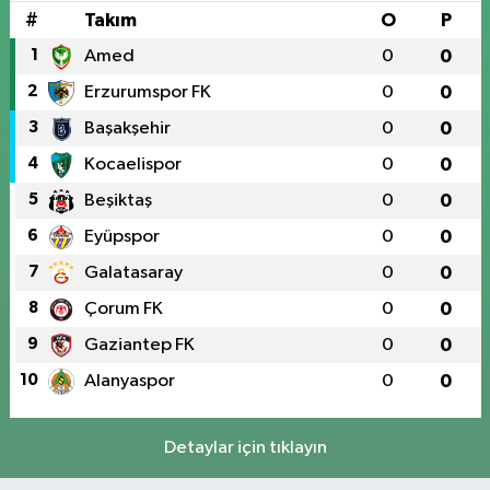
#
Takım
O
P
1
Amed
0
0
2
Erzurumspor FK
0
0
3
Başakşehir
0
0
4
Kocaelispor
0
0
5
Beşiktaş
0
0
6
Eyüpspor
0
0
7
Galatasaray
0
0
8
Çorum FK
0
0
9
Gaziantep FK
0
0
10
Alanyaspor
0
0
Detaylar için tıklayın