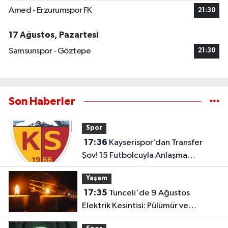
Amed - Erzurumspor FK
21:30
17 Ağustos, Pazartesi
Samsunspor - Göztepe
21:30
Son Haberler
Spor
17:36
Kayserispor’dan Transfer
Şov! 15 Futbolcuyla Anlaşma
Sağlandı
Yaşam
17:35
Tunceli'de 9 Ağustos
Elektrik Kesintisi: Pülümür ve
Çemişgezek'te Çok Sayıda Yerleşim