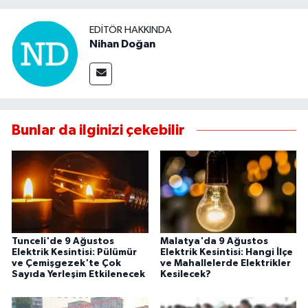
EDITÖR HAKKINDA
Nihan Doğan
Bunlar da ilginizi çekebilir
Tunceli'de 9 Ağustos
Malatya'da 9 Ağustos
Elektrik Kesintisi: Pülümür
Elektrik Kesintisi: Hangi İlçe
ve Çemişgezek'te Çok
ve Mahallelerde Elektrikler
Sayıda Yerleşim Etkilenecek
Kesilecek?