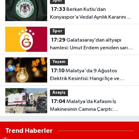
Spor
Etkilenecek
17:33
Berkan Kutlu’dan
Konyaspor’a Veda! Ayrılık Kararını
Duyurdu
Spor
17:29
Galatasaray’dan altyapı
hamlesi: Umut Erdem yeniden sarı-
kırmızılılarda
Yaşam
17:10
Malatya'da 9 Ağustos
Elektrik Kesintisi: Hangi İlçe ve
Mahallelerde Elektrikler Kesilecek?
Asayiş
17:04
Malatya’da Kafasını İş
Makinesinin Camına Çarptı:
Hastaneden Döndü, Yeniden
Fenalaştı!
Trend Haberler