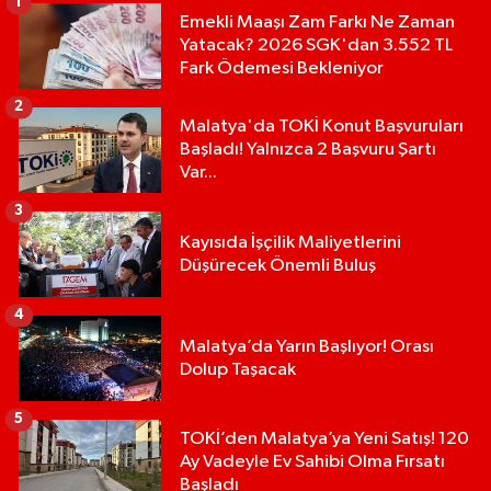
1
Emekli Maaşı Zam Farkı Ne Zaman
Yatacak? 2026 SGK'dan 3.552 TL
Fark Ödemesi Bekleniyor
2
Malatya'da TOKİ Konut Başvuruları
Başladı! Yalnızca 2 Başvuru Şartı
Var...
3
Kayısıda İşçilik Maliyetlerini
Düşürecek Önemli Buluş
4
Malatya’da Yarın Başlıyor! Orası
Dolup Taşacak
5
TOKİ’den Malatya’ya Yeni Satış! 120
Ay Vadeyle Ev Sahibi Olma Fırsatı
Başladı