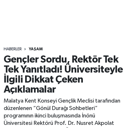
Sağlık
Seri İlan
Siyaset
HABERLER
YAŞAM
Spor
Gençler Sordu, Rektör Tek
Tek Yanıtladı! Üniversiteyle
Yaşam
İlgili Dikkat Çeken
Açıklamalar
Malatya Kent Konseyi Gençlik Meclisi tarafından
düzenlenen “Gönül Durağı Sohbetleri”
programının ikinci buluşmasında İnönü
Üniversitesi Rektörü Prof. Dr. Nusret Akpolat