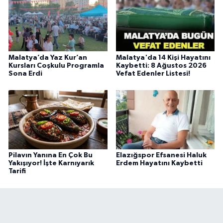
Malatya’da Yaz Kur’an
Malatya'da 14 Kişi Hayatını
Kursları Coşkulu Programla
Kaybetti: 8 Ağustos 2026
Sona Erdi
Vefat Edenler Listesi!
Pilavın Yanına En Çok Bu
Elazığspor Efsanesi Haluk
Yakışıyor! İşte Karnıyarık
Erdem Hayatını Kaybetti
Tarifi