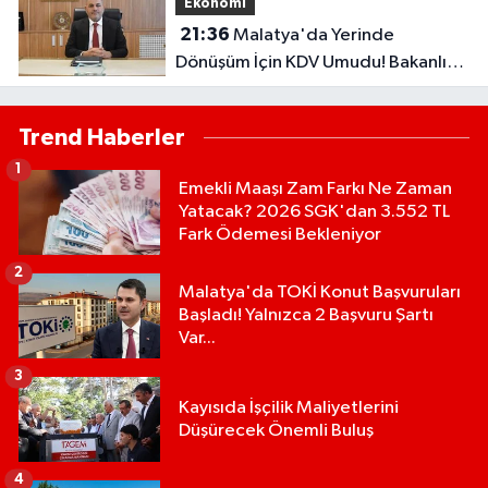
Ekonomi
21:36
Malatya'da Yerinde
Dönüşüm İçin KDV Umudu! Bakanlık
Talebi Gündemine Aldı
Trend Haberler
1
Emekli Maaşı Zam Farkı Ne Zaman
Yatacak? 2026 SGK'dan 3.552 TL
Fark Ödemesi Bekleniyor
2
Malatya'da TOKİ Konut Başvuruları
Başladı! Yalnızca 2 Başvuru Şartı
Var...
3
Kayısıda İşçilik Maliyetlerini
Düşürecek Önemli Buluş
4