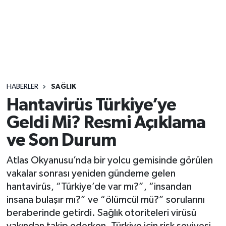
Sağlık
Seri İlan
Siyaset
HABERLER
SAĞLIK
Spor
Hantavirüs Türkiye’ye
Geldi Mi? Resmi Açıklama
Yaşam
ve Son Durum
Atlas Okyanusu’nda bir yolcu gemisinde görülen
vakalar sonrası yeniden gündeme gelen
hantavirüs, “Türkiye’de var mı?”, “insandan
insana bulaşır mı?” ve “ölümcül mü?” sorularını
beraberinde getirdi. Sağlık otoriteleri virüsü
yakından takip ederken, Türkiye için risk seviyesi