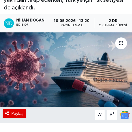
de açıklandı.
NIHAN DOĞAN
10.05.2026 - 13:20
2 DK
EDITÖR
YAYINLANMA
OKUNMA SÜRESI
Paylaş
-
+
A
A