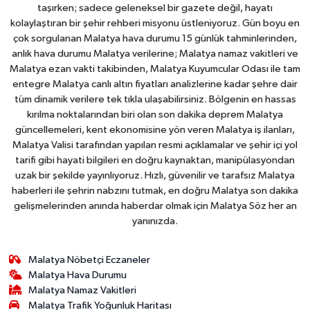
taşırken; sadece geleneksel bir gazete değil, hayatı
kolaylaştıran bir şehir rehberi misyonu üstleniyoruz. Gün boyu en
çok sorgulanan Malatya hava durumu 15 günlük tahminlerinden,
anlık hava durumu Malatya verilerine; Malatya namaz vakitleri ve
Malatya ezan vakti takibinden, Malatya Kuyumcular Odası ile tam
entegre Malatya canlı altın fiyatları analizlerine kadar şehre dair
tüm dinamik verilere tek tıkla ulaşabilirsiniz. Bölgenin en hassas
kırılma noktalarından biri olan son dakika deprem Malatya
güncellemeleri, kent ekonomisine yön veren Malatya iş ilanları,
Malatya Valisi tarafından yapılan resmi açıklamalar ve şehir içi yol
tarifi gibi hayati bilgileri en doğru kaynaktan, manipülasyondan
uzak bir şekilde yayınlıyoruz. Hızlı, güvenilir ve tarafsız Malatya
haberleri ile şehrin nabzını tutmak, en doğru Malatya son dakika
gelişmelerinden anında haberdar olmak için Malatya Söz her an
yanınızda.
Malatya Nöbetçi Eczaneler
Malatya Hava Durumu
Malatya Namaz Vakitleri
Malatya Trafik Yoğunluk Haritası