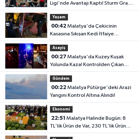
Ligi'nde Avantajı Kaptı! Sturm Graz'ı
2-0 Mağlup Etti
Yaşam
00:42
Malatya'da Çekicinin
Kasasına Sıkışan Kedi İtfaiye
Ekiplerince Kurtarıldı
Asayiş
00:27
Malatya'da Kuzey Kuşak
Yolunda Kaza! Kontrolden Çıkan
Otomobil Refüje Çarptı
Gündem
00:22
Malatya Pütürge'deki Arazi
Yangını Kontrol Altına Alındı!
Ekonomi
22:51
Malatya Halinde Bugün: 8
TL'lik Ürün de Var, 230 TL'lik Ürün
de...