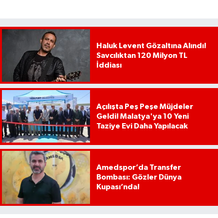
Haluk Levent Gözaltına Alındı!
Savcılıktan 120 Milyon TL
İddiası
Açılışta Peş Peşe Müjdeler
Geldi! Malatya'ya 10 Yeni
Taziye Evi Daha Yapılacak
Amedspor’da Transfer
Bombası: Gözler Dünya
Kupası’nda!