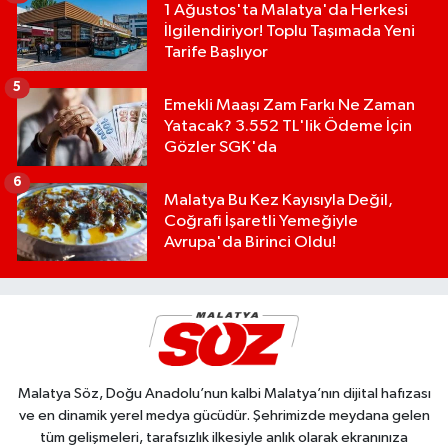
1 Ağustos'ta Malatya'da Herkesi
İlgilendiriyor! Toplu Taşımada Yeni
Tarife Başlıyor
5
Emekli Maaşı Zam Farkı Ne Zaman
Yatacak? 3.552 TL'lik Ödeme İçin
Gözler SGK'da
6
Malatya Bu Kez Kayısıyla Değil,
Coğrafi İşaretli Yemeğiyle
Avrupa'da Birinci Oldu!
Malatya Söz, Doğu Anadolu’nun kalbi Malatya’nın dijital hafızası
ve en dinamik yerel medya gücüdür. Şehrimizde meydana gelen
tüm gelişmeleri, tarafsızlık ilkesiyle anlık olarak ekranınıza