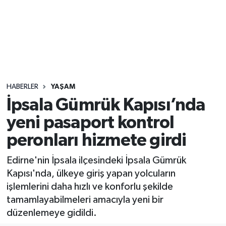
Sağlık
Seri İlan
Siyaset
HABERLER
YAŞAM
Spor
İpsala Gümrük Kapısı’nda
yeni pasaport kontrol
Yaşam
peronları hizmete girdi
Edirne'nin İpsala ilçesindeki İpsala Gümrük
Kapısı'nda, ülkeye giriş yapan yolcuların
işlemlerini daha hızlı ve konforlu şekilde
tamamlayabilmeleri amacıyla yeni bir
düzenlemeye gidildi.