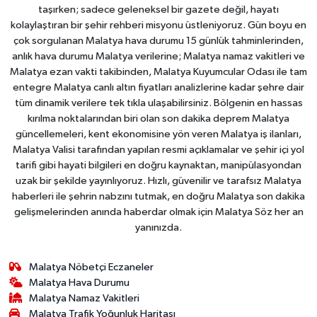
taşırken; sadece geleneksel bir gazete değil, hayatı
kolaylaştıran bir şehir rehberi misyonu üstleniyoruz. Gün boyu en
çok sorgulanan Malatya hava durumu 15 günlük tahminlerinden,
anlık hava durumu Malatya verilerine; Malatya namaz vakitleri ve
Malatya ezan vakti takibinden, Malatya Kuyumcular Odası ile tam
entegre Malatya canlı altın fiyatları analizlerine kadar şehre dair
tüm dinamik verilere tek tıkla ulaşabilirsiniz. Bölgenin en hassas
kırılma noktalarından biri olan son dakika deprem Malatya
güncellemeleri, kent ekonomisine yön veren Malatya iş ilanları,
Malatya Valisi tarafından yapılan resmi açıklamalar ve şehir içi yol
tarifi gibi hayati bilgileri en doğru kaynaktan, manipülasyondan
uzak bir şekilde yayınlıyoruz. Hızlı, güvenilir ve tarafsız Malatya
haberleri ile şehrin nabzını tutmak, en doğru Malatya son dakika
gelişmelerinden anında haberdar olmak için Malatya Söz her an
yanınızda.
Malatya Nöbetçi Eczaneler
Malatya Hava Durumu
Malatya Namaz Vakitleri
Malatya Trafik Yoğunluk Haritası