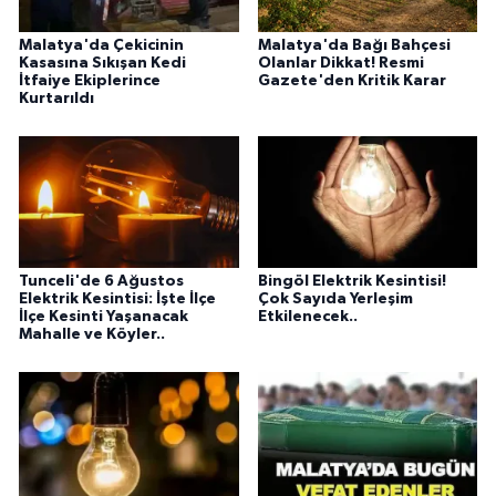
Malatya'da Çekicinin
Malatya'da Bağı Bahçesi
Kasasına Sıkışan Kedi
Olanlar Dikkat! Resmi
İtfaiye Ekiplerince
Gazete'den Kritik Karar
Kurtarıldı
Tunceli'de 6 Ağustos
Bingöl Elektrik Kesintisi!
Elektrik Kesintisi: İşte İlçe
Çok Sayıda Yerleşim
İlçe Kesinti Yaşanacak
Etkilenecek..
Mahalle ve Köyler..