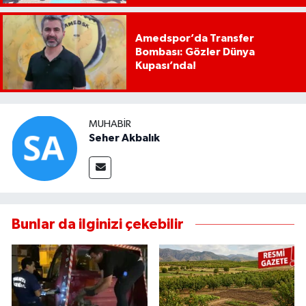
Amedspor’da Transfer
Bombası: Gözler Dünya
Kupası’nda!
MUHABIR
Seher Akbalık
Bunlar da ilginizi çekebilir