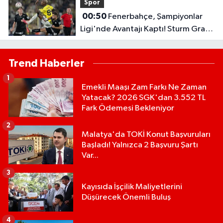
Spor
00:50
Fenerbahçe, Şampiyonlar
Ligi'nde Avantajı Kaptı! Sturm Graz'ı
2-0 Mağlup Etti
Trend Haberler
1
Emekli Maaşı Zam Farkı Ne Zaman
Yatacak? 2026 SGK'dan 3.552 TL
Fark Ödemesi Bekleniyor
2
Malatya'da TOKİ Konut Başvuruları
Başladı! Yalnızca 2 Başvuru Şartı
Var...
3
Kayısıda İşçilik Maliyetlerini
Düşürecek Önemli Buluş
4