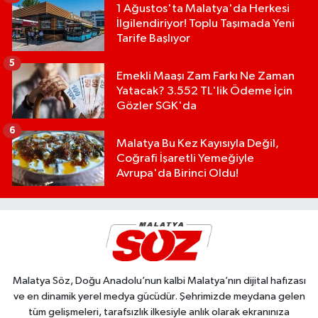
1 Ağustos'ta Malatya'da Herkesi
İlgilendiriyor! Toplu Taşımada Yeni
Tarife Başlıyor
5
Emekli Maaşı Zam Farkı Ne Zaman
Yatacak? 3.552 TL'lik Ödeme İçin
Gözler SGK'da
6
Malatya Bu Kez Kayısıyla Değil,
Coğrafi İşaretli Yemeğiyle
Avrupa'da Birinci Oldu!
Malatya Söz, Doğu Anadolu’nun kalbi Malatya’nın dijital hafızası
ve en dinamik yerel medya gücüdür. Şehrimizde meydana gelen
tüm gelişmeleri, tarafsızlık ilkesiyle anlık olarak ekranınıza