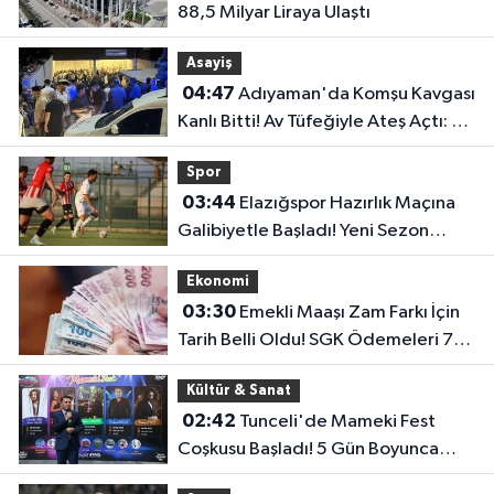
88,5 Milyar Liraya Ulaştı
Asayiş
04:47
Adıyaman'da Komşu Kavgası
Kanlı Bitti! Av Tüfeğiyle Ateş Açtı: 1
Ölü, 1 Yaralı
Spor
03:44
Elazığspor Hazırlık Maçına
Galibiyetle Başladı! Yeni Sezon
Öncesi Umut Veren Performans
Ekonomi
03:30
Emekli Maaşı Zam Farkı İçin
Tarih Belli Oldu! SGK Ödemeleri 7
Ağustos'ta Başlıyor
Kültür & Sanat
02:42
Tunceli'de Mameki Fest
Coşkusu Başladı! 5 Gün Boyunca
Etkinlikler Düzenlenecek