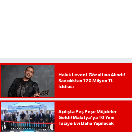
Haluk Levent Gözaltına Alındı!
Savcılıktan 120 Milyon TL
İddiası
Açılışta Peş Peşe Müjdeler
Geldi! Malatya'ya 10 Yeni
Taziye Evi Daha Yapılacak