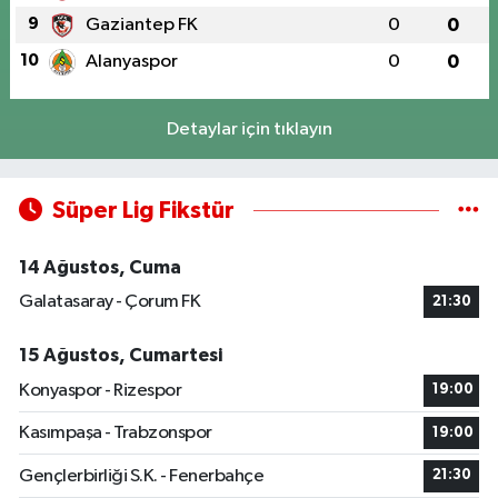
9
Gaziantep FK
0
0
10
Alanyaspor
0
0
Detaylar için tıklayın
Süper Lig Fikstür
14 Ağustos, Cuma
Galatasaray - Çorum FK
21:30
15 Ağustos, Cumartesi
Konyaspor - Rizespor
19:00
Kasımpaşa - Trabzonspor
19:00
Gençlerbirliği S.K. - Fenerbahçe
21:30