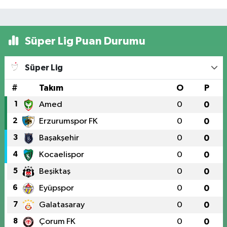
Süper Lig Puan Durumu
Süper Lig
#
Takım
O
P
1
Amed
0
0
2
Erzurumspor FK
0
0
3
Başakşehir
0
0
4
Kocaelispor
0
0
5
Beşiktaş
0
0
6
Eyüpspor
0
0
7
Galatasaray
0
0
8
Çorum FK
0
0