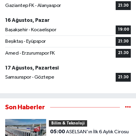
Gaziantep FK - Alanyaspor
21:30
16 Ağustos, Pazar
Başakşehir - Kocaelispor
19:00
Beşiktaş - Eyüpspor
21:30
Amed - Erzurumspor FK
21:30
17 Ağustos, Pazartesi
Samsunspor - Göztepe
21:30
Son Haberler
Bilim & Teknoloji
05:00
ASELSAN'ın İlk 6 Aylık Cirosu