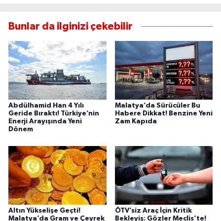
Bunlar da ilginizi çekebilir
Abdülhamid Han 4 Yılı
Malatya’da Sürücüler Bu
Geride Bıraktı! Türkiye’nin
Habere Dikkat! Benzine Yeni
Enerji Arayışında Yeni
Zam Kapıda
Dönem
Altın Yükselişe Geçti!
ÖTV’siz Araç İçin Kritik
Malatya’da Gram ve Çeyrek
Bekleyiş: Gözler Meclis’te!