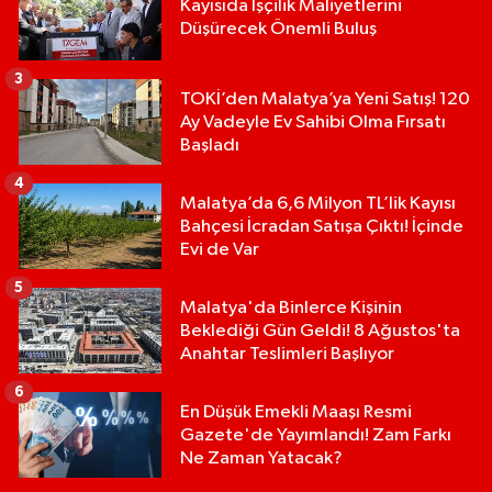
Kayısıda İşçilik Maliyetlerini
Düşürecek Önemli Buluş
3
TOKİ’den Malatya’ya Yeni Satış! 120
Ay Vadeyle Ev Sahibi Olma Fırsatı
Başladı
4
Malatya’da 6,6 Milyon TL’lik Kayısı
Bahçesi İcradan Satışa Çıktı! İçinde
Evi de Var
5
Malatya'da Binlerce Kişinin
Beklediği Gün Geldi! 8 Ağustos'ta
Anahtar Teslimleri Başlıyor
6
En Düşük Emekli Maaşı Resmi
Gazete'de Yayımlandı! Zam Farkı
Ne Zaman Yatacak?