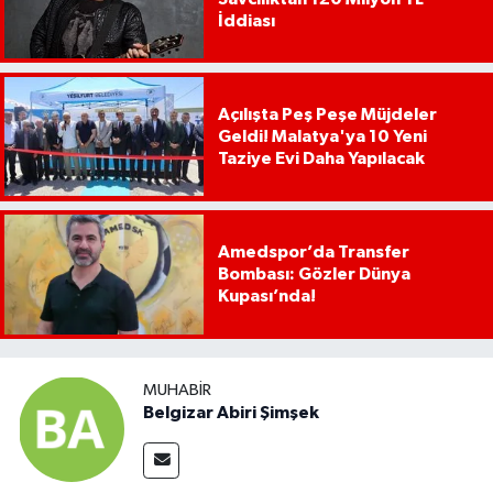
İddiası
Açılışta Peş Peşe Müjdeler
Geldi! Malatya'ya 10 Yeni
Taziye Evi Daha Yapılacak
Amedspor’da Transfer
Bombası: Gözler Dünya
Kupası’nda!
MUHABIR
Belgizar Abiri Şimşek