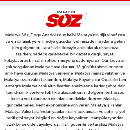
Malatya Söz, Doğu Anadolu’nun kalbi Malatya’nın dijital hafızası
ve en dinamik yerel medya gücüdür. Şehrimizde meydana gelen
tüm gelişmeleri, tarafsızlık ilkesiyle anlık olarak ekranınıza
taşırken; sadece geleneksel bir gazete değil, hayatı
kolaylaştıran bir şehir rehberi misyonu üstleniyoruz. Gün boyu en
çok sorgulanan Malatya hava durumu 15 günlük tahminlerinden,
anlık hava durumu Malatya verilerine; Malatya namaz vakitleri ve
Malatya ezan vakti takibinden, Malatya Kuyumcular Odası ile tam
entegre Malatya canlı altın fiyatları analizlerine kadar şehre dair
tüm dinamik verilere tek tıkla ulaşabilirsiniz. Bölgenin en hassas
kırılma noktalarından biri olan son dakika deprem Malatya
güncellemeleri, kent ekonomisine yön veren Malatya iş ilanları,
Malatya Valisi tarafından yapılan resmi açıklamalar ve şehir içi yol
tarifi gibi hayati bilgileri en doğru kaynaktan, manipülasyondan
uzak bir şekilde yayınlıyoruz. Hızlı, güvenilir ve tarafsız Malatya