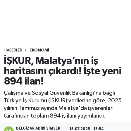
Sağlık
Seri İlan
Siyaset
HABERLER
EKONOMI
Spor
İŞKUR, Malatya’nın iş
haritasını çıkardı! İşte yeni
Yaşam
894 ilan!
Çalışma ve Sosyal Güvenlik Bakanlığı'na bağlı
Türkiye İş Kurumu (İŞKUR) verilerine göre, 2025
yılının Temmuz ayında Malatya'da işverenler
tarafından toplam 894 iş ilanı yayımlandı.
BELGIZAR ABIRI ŞIMŞEK
15.07.2025 - 13:54