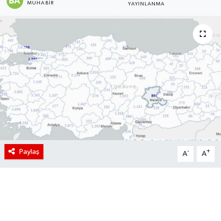
MUHABIR
YAYINLANMA
Paylaş
-
+
A
A