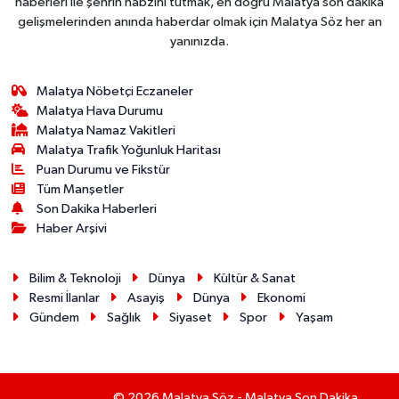
haberleri ile şehrin nabzını tutmak, en doğru Malatya son dakika
gelişmelerinden anında haberdar olmak için Malatya Söz her an
yanınızda.
Malatya Nöbetçi Eczaneler
Malatya Hava Durumu
Malatya Namaz Vakitleri
Malatya Trafik Yoğunluk Haritası
Puan Durumu ve Fikstür
Tüm Manşetler
Son Dakika Haberleri
Haber Arşivi
Bilim & Teknoloji
Dünya
Kültür & Sanat
Resmi İlanlar
Asayiş
Dünya
Ekonomi
Gündem
Sağlık
Siyaset
Spor
Yaşam
© 2026 Malatya Söz - Malatya Son Dakika