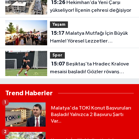
15:26
Hekimhan’da Yeni Çarşı
yükseliyor! İlçenin çehresi değişiyor
Yaşam
15:17
Malatya Mutfağı İçin Büyük
Hamle! Yöresel Lezzetler
Gastronomi Sokağı’nda Buluştu
Spor
15:07
Beşiktaş’ta Hradec Kralove
mesaisi başladı! Gözler rövanş
maçında
Trend Haberler
1
Malatya'da TOKİ Konut Başvuruları
Başladı! Yalnızca 2 Başvuru Şartı
Var...
2