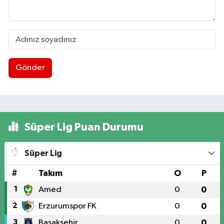
Gönder
Süper Lig Puan Durumu
Süper Lig
#
Takım
O
P
1
Amed
0
0
2
Erzurumspor FK
0
0
3
Başakşehir
0
0