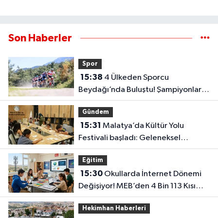
Son Haberler
Spor
15:38
4 Ülkeden Sporcu
Beydağı’nda Buluştu! Şampiyonlar
Belli Oldu
Gündem
15:31
Malatya’da Kültür Yolu
Festivali başladı: Geleneksel
sanatlar yeniden hayat buluyor
Eğitim
15:30
Okullarda İnternet Dönemi
Değişiyor! MEB’den 4 Bin 113 Kısım
İçin Büyük İhale
Hekimhan Haberleri