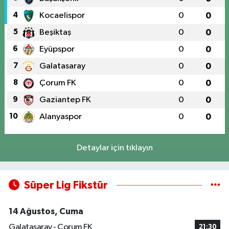
4
Kocaelispor
0
0
5
Beşiktaş
0
0
6
Eyüpspor
0
0
7
Galatasaray
0
0
8
Çorum FK
0
0
9
Gaziantep FK
0
0
10
Alanyaspor
0
0
Detaylar için tıklayın
Süper Lig Fikstür
14 Ağustos, Cuma
Galatasaray - Çorum FK
21:30