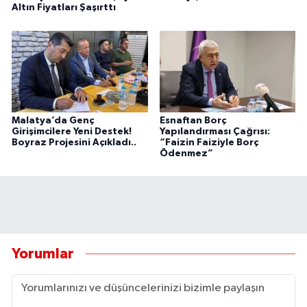
Altın Fiyatları Şaşırttı
Malatya’da Genç
Esnaftan Borç
Girişimcilere Yeni Destek!
Yapılandırması Çağrısı:
Boyraz Projesini Açıkladı..
“Faizin Faiziyle Borç
Ödenmez”
Yorumlar