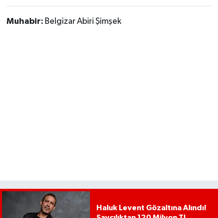
Muhabir:
Belgizar Abiri Şimşek
Haluk Levent Gözaltına Alındı!
Savcılıktan 120 Milyon TL