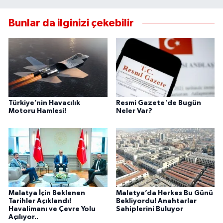
Bunlar da ilginizi çekebilir
Türkiye’nin Havacılık
Resmi Gazete'de Bugün
Motoru Hamlesi!
Neler Var?
Malatya İçin Beklenen
Malatya’da Herkes Bu Günü
Tarihler Açıklandı!
Bekliyordu! Anahtarlar
Havalimanı ve Çevre Yolu
Sahiplerini Buluyor
Açılıyor..