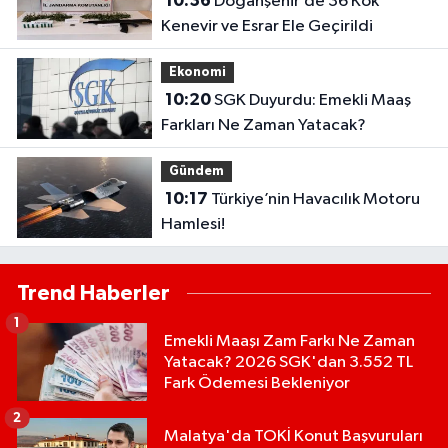
10:36
Doğanşehir’de 36 Kök
Kenevir ve Esrar Ele Geçirildi
Ekonomi
10:20
SGK Duyurdu: Emekli Maaş
Farkları Ne Zaman Yatacak?
Gündem
10:17
Türkiye’nin Havacılık Motoru
Hamlesi!
Trend Haberler
1
Emekli Maaşı Zam Farkı Ne Zaman
Yatacak? 2026 SGK'dan 3.552 TL
Fark Ödemesi Bekleniyor
2
Malatya'da TOKİ Konut Başvuruları