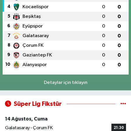
4
Kocaelispor
0
0
5
Beşiktaş
0
0
6
Eyüpspor
0
0
7
Galatasaray
0
0
8
Çorum FK
0
0
9
Gaziantep FK
0
0
10
Alanyaspor
0
0
Detaylar için tıklayın
Süper Lig Fikstür
14 Ağustos, Cuma
Galatasaray - Çorum FK
21:30