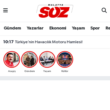
Asayiş
Malatya Nöbetçi Eczaneler
Gündem
Yazarlar
Ekonomi
Yaşam
Spor
Re
Bilim & Teknoloji
Malatya Hava Durumu
10:17
Türkiye’nin Havacılık Motoru Hamlesi!
Dünya
Malatya Namaz Vakitleri
Eğitim
Malatya Trafik Yoğunluk Haritası
Ekonomi
Süper Lig Puan Durumu ve Fikstür
Asayiş
Gündem
Yaşam
Kültür
Gündem
Tüm Manşetler
Kültür & Sanat
Son Dakika Haberleri
Resmi İlanlar
Haber Arşivi