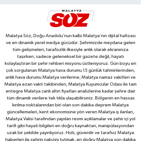
Malatya Söz, Doğu Anadolu’nun kalbi Malatya’nın dijital hafızası
ve en dinamik yerel medya gücüdür. Şehrimizde meydana gelen
tüm gelişmeleri, tarafsızlık ilkesiyle anlık olarak ekranınıza
taşırken; sadece geleneksel bir gazete değil, hayatı
kolaylaştıran bir şehir rehberi misyonu üstleniyoruz. Gün boyu en
çok sorgulanan Malatya hava durumu 15 günlük tahminlerinden,
anlık hava durumu Malatya verilerine; Malatya namaz vakitleri ve
Malatya ezan vakti takibinden, Malatya Kuyumcular Odası ile tam
entegre Malatya canlı altın fiyatları analizlerine kadar şehre dair
tüm dinamik verilere tek tıkla ulaşabilirsiniz. Bölgenin en hassas
kırılma noktalarından biri olan son dakika deprem Malatya
güncellemeleri, kent ekonomisine yön veren Malatya iş ilanları,
Malatya Valisi tarafından yapılan resmi açıklamalar ve şehir içi yol
tarifi gibi hayati bilgileri en doğru kaynaktan, manipülasyondan
uzak bir şekilde yayınlıyoruz. Hızlı, güvenilir ve tarafsız Malatya
haberleri ile şehrin nabzını tutmak, en doğru Malatya son dakika