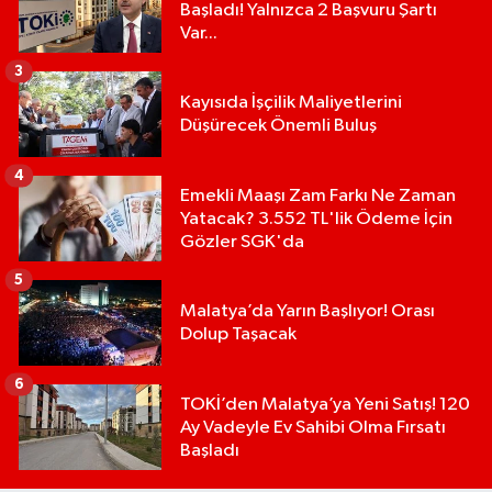
Başladı! Yalnızca 2 Başvuru Şartı
Var...
3
Kayısıda İşçilik Maliyetlerini
Düşürecek Önemli Buluş
4
Emekli Maaşı Zam Farkı Ne Zaman
Yatacak? 3.552 TL'lik Ödeme İçin
Gözler SGK'da
5
Malatya’da Yarın Başlıyor! Orası
Dolup Taşacak
6
TOKİ’den Malatya’ya Yeni Satış! 120
Ay Vadeyle Ev Sahibi Olma Fırsatı
Başladı