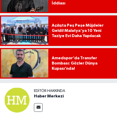
İddiası
Açılışta Peş Peşe Müjdeler
Geldi! Malatya'ya 10 Yeni
Taziye Evi Daha Yapılacak
Amedspor’da Transfer
Bombası: Gözler Dünya
Kupası’nda!
EDITÖR HAKKINDA
Haber Merkezi