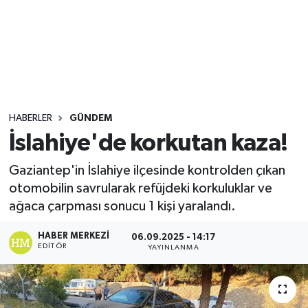
Sağlık
Seri İlan
Siyaset
HABERLER
GÜNDEM
Spor
İslahiye'de korkutan kaza!
Yaşam
Gaziantep'in İslahiye ilçesinde kontrolden çıkan
otomobilin savrularak refüjdeki korkuluklar ve
ağaca çarpması sonucu 1 kişi yaralandı.
HABER MERKEZI
06.09.2025 - 14:17
EDITÖR
YAYINLANMA