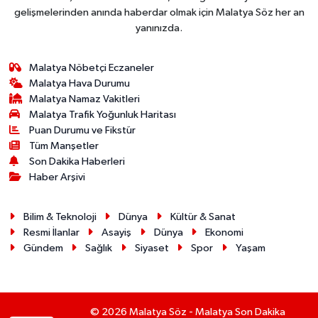
gelişmelerinden anında haberdar olmak için Malatya Söz her an
yanınızda.
Malatya Nöbetçi Eczaneler
Malatya Hava Durumu
Malatya Namaz Vakitleri
Malatya Trafik Yoğunluk Haritası
Puan Durumu ve Fikstür
Tüm Manşetler
Son Dakika Haberleri
Haber Arşivi
Bilim & Teknoloji
Dünya
Kültür & Sanat
Resmi İlanlar
Asayiş
Dünya
Ekonomi
Gündem
Sağlık
Siyaset
Spor
Yaşam
© 2026 Malatya Söz - Malatya Son Dakika