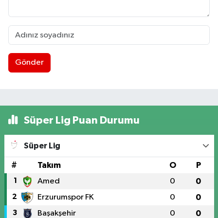
Gönder
Süper Lig Puan Durumu
Süper Lig
#
Takım
O
P
1
Amed
0
0
2
Erzurumspor FK
0
0
3
Başakşehir
0
0