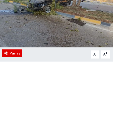
Paylaş
-
+
A
A