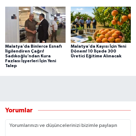
Malatya’da Binlerce Esnafı
Malatya’da Kayısı İçin Yeni
İlgilendiren Çağrı!
Dönem! 10 İlçede 300
Sadıkoğlu’ndan Kura
Üretici Eğitime Alınacak
Fazlası İşyerleri İçin Yeni
Talep
Yorumlar