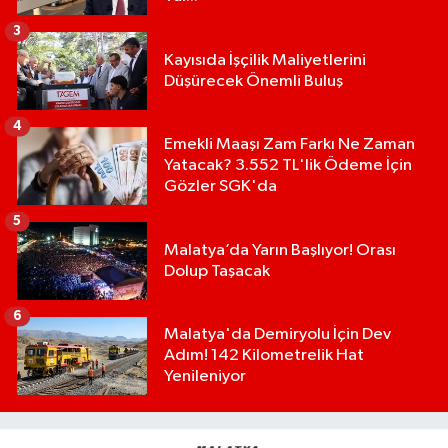
3
Kayısıda İşçilik Maliyetlerini
Düşürecek Önemli Buluş
4
Emekli Maaşı Zam Farkı Ne Zaman
Yatacak? 3.552 TL'lik Ödeme İçin
Gözler SGK'da
5
Malatya’da Yarın Başlıyor! Orası
Dolup Taşacak
6
Malatya'da Demiryolu İçin Dev
Adım! 142 Kilometrelik Hat
Yenileniyor