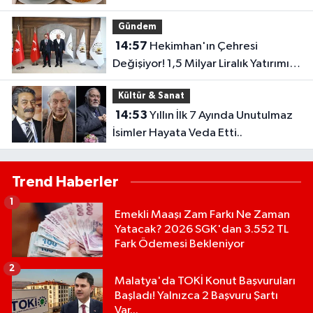
Gündem
14:57
Hekimhan'ın Çehresi
Değişiyor! 1,5 Milyar Liralık Yatırımın
Detayları Açıklandı
Kültür & Sanat
14:53
Yıllın İlk 7 Ayında Unutulmaz
İsimler Hayata Veda Etti..
Trend Haberler
1
Emekli Maaşı Zam Farkı Ne Zaman
Yatacak? 2026 SGK'dan 3.552 TL
Fark Ödemesi Bekleniyor
2
Malatya'da TOKİ Konut Başvuruları
Başladı! Yalnızca 2 Başvuru Şartı
Var...