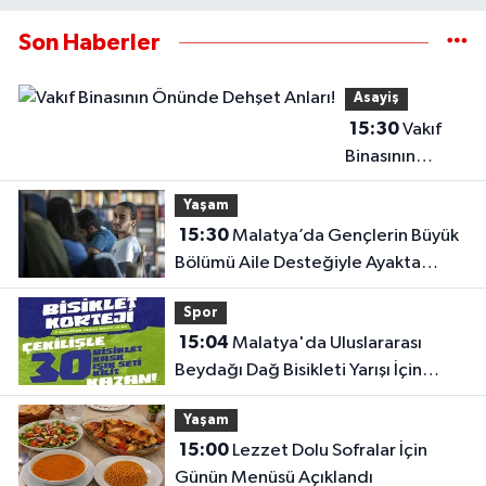
Son Haberler
Asayiş
15:30
Vakıf
Binasının
Önünde
Yaşam
Dehşet Anları!
15:30
Malatya’da Gençlerin Büyük
Bölümü Aile Desteğiyle Ayakta
Duruyor!
Spor
15:04
Malatya'da Uluslararası
Beydağı Dağ Bisikleti Yarışı İçin
Kortej Sürüşü Düzenlenecek
Yaşam
15:00
Lezzet Dolu Sofralar İçin
Günün Menüsü Açıklandı