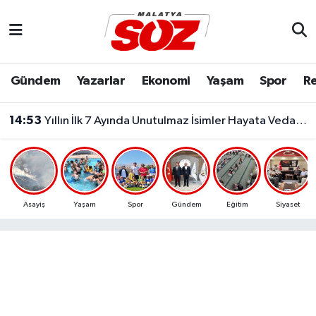
Asayiş
Malatya Nöbetçi Eczaneler
Gündem
Yazarlar
Ekonomi
Yaşam
Spor
Re
Bilim & Teknoloji
Malatya Hava Durumu
14:53
Yıllın İlk 7 Ayında Unutulmaz İsimler Hayata Veda Etti..
Dünya
Malatya Namaz Vakitleri
Eğitim
Malatya Trafik Yoğunluk Haritası
Ekonomi
Süper Lig Puan Durumu ve Fikstür
Asayiş
Yaşam
Spor
Gündem
Eğitim
Siyaset
Gündem
Tüm Manşetler
Kültür & Sanat
Son Dakika Haberleri
Resmi İlanlar
Haber Arşivi