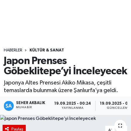
Sağlık
Seri İlan
Siyaset
HABERLER
KÜLTÜR & SANAT
Spor
Japon Prenses
Göbeklitepe’yi İnceleyecek
Yaşam
Japonya Altes Prensesi Akiko Mikasa, çeşitli
temaslarda bulunmak üzere Şanlıurfa’ya geldi.
SEHER AKBALIK
19.09.2025 - 00:24
19.09.2025 - 09
MUHABIR
YAYINLANMA
GÜNCELLEME
Paylaş
-
+
A
A