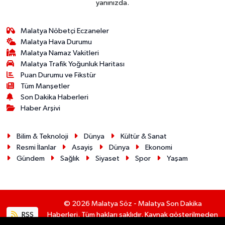
yanınızda.
Malatya Nöbetçi Eczaneler
Malatya Hava Durumu
Malatya Namaz Vakitleri
Malatya Trafik Yoğunluk Haritası
Puan Durumu ve Fikstür
Tüm Manşetler
Son Dakika Haberleri
Haber Arşivi
Bilim & Teknoloji
Dünya
Kültür & Sanat
Resmi İlanlar
Asayiş
Dünya
Ekonomi
Gündem
Sağlık
Siyaset
Spor
Yaşam
© 2026 Malatya Söz - Malatya Son Dakika
RSS
Haberleri. Tüm hakları saklıdır. Kaynak gösterilmeden