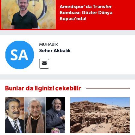
Amedspor’da Transfer
Bombası: Gözler Dünya
Kupası’nda!
MUHABIR
Seher Akbalık
Bunlar da ilginizi çekebilir