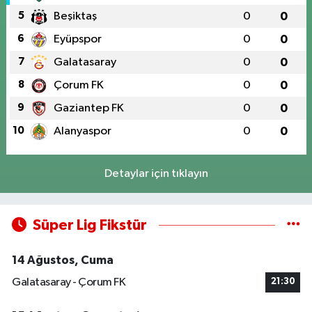
5
Beşiktaş
0
0
6
Eyüpspor
0
0
7
Galatasaray
0
0
8
Çorum FK
0
0
9
Gaziantep FK
0
0
10
Alanyaspor
0
0
Detaylar için tıklayın
Süper Lig Fikstür
14 Ağustos, Cuma
Galatasaray - Çorum FK
21:30