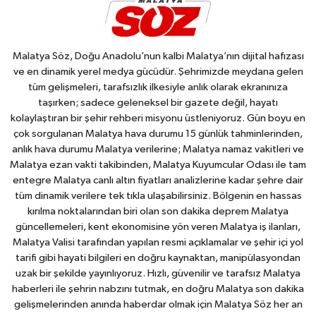
Malatya Söz, Doğu Anadolu’nun kalbi Malatya’nın dijital hafızası
ve en dinamik yerel medya gücüdür. Şehrimizde meydana gelen
tüm gelişmeleri, tarafsızlık ilkesiyle anlık olarak ekranınıza
taşırken; sadece geleneksel bir gazete değil, hayatı
kolaylaştıran bir şehir rehberi misyonu üstleniyoruz. Gün boyu en
çok sorgulanan Malatya hava durumu 15 günlük tahminlerinden,
anlık hava durumu Malatya verilerine; Malatya namaz vakitleri ve
Malatya ezan vakti takibinden, Malatya Kuyumcular Odası ile tam
entegre Malatya canlı altın fiyatları analizlerine kadar şehre dair
tüm dinamik verilere tek tıkla ulaşabilirsiniz. Bölgenin en hassas
kırılma noktalarından biri olan son dakika deprem Malatya
güncellemeleri, kent ekonomisine yön veren Malatya iş ilanları,
Malatya Valisi tarafından yapılan resmi açıklamalar ve şehir içi yol
tarifi gibi hayati bilgileri en doğru kaynaktan, manipülasyondan
uzak bir şekilde yayınlıyoruz. Hızlı, güvenilir ve tarafsız Malatya
haberleri ile şehrin nabzını tutmak, en doğru Malatya son dakika
gelişmelerinden anında haberdar olmak için Malatya Söz her an