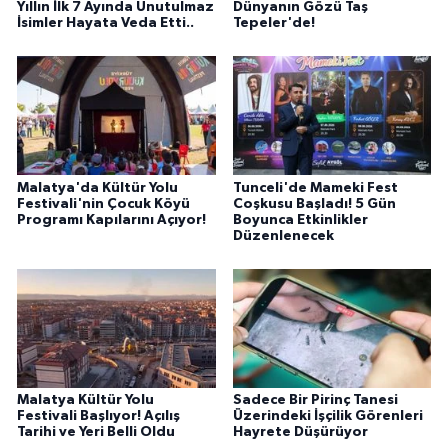
Yıllın İlk 7 Ayında Unutulmaz
Dünyanın Gözü Taş
İsimler Hayata Veda Etti..
Tepeler'de!
Malatya'da Kültür Yolu
Tunceli'de Mameki Fest
Festivali'nin Çocuk Köyü
Coşkusu Başladı! 5 Gün
Programı Kapılarını Açıyor!
Boyunca Etkinlikler
Düzenlenecek
Malatya Kültür Yolu
Sadece Bir Pirinç Tanesi
Festivali Başlıyor! Açılış
Üzerindeki İşçilik Görenleri
Tarihi ve Yeri Belli Oldu
Hayrete Düşürüyor