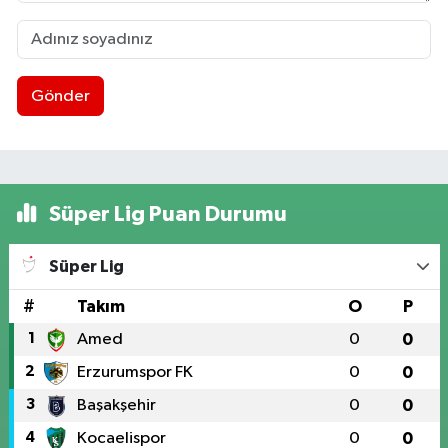
Gönder
Süper Lig Puan Durumu
Süper Lig
#
Takım
O
P
1
Amed
0
0
2
Erzurumspor FK
0
0
3
Başakşehir
0
0
4
Kocaelispor
0
0