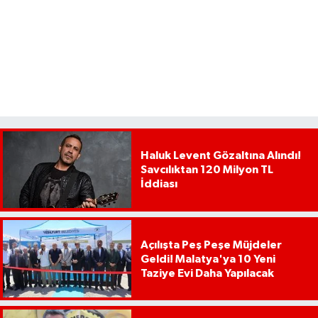
Haluk Levent Gözaltına Alındı!
Savcılıktan 120 Milyon TL
İddiası
Açılışta Peş Peşe Müjdeler
Geldi! Malatya'ya 10 Yeni
Taziye Evi Daha Yapılacak