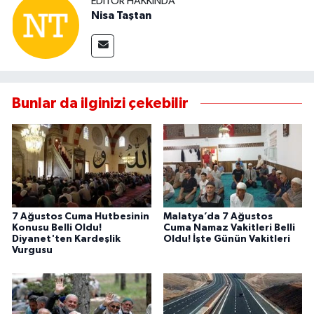
EDITÖR HAKKINDA
Nisa Taştan
Bunlar da ilginizi çekebilir
7 Ağustos Cuma Hutbesinin
Malatya’da 7 Ağustos
Konusu Belli Oldu!
Cuma Namaz Vakitleri Belli
Diyanet'ten Kardeşlik
Oldu! İşte Günün Vakitleri
Vurgusu