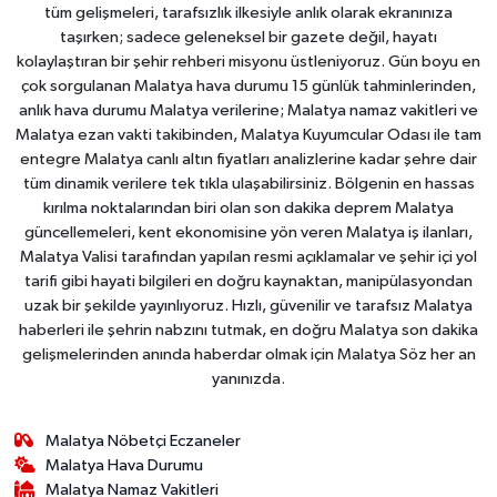
tüm gelişmeleri, tarafsızlık ilkesiyle anlık olarak ekranınıza
taşırken; sadece geleneksel bir gazete değil, hayatı
kolaylaştıran bir şehir rehberi misyonu üstleniyoruz. Gün boyu en
çok sorgulanan Malatya hava durumu 15 günlük tahminlerinden,
anlık hava durumu Malatya verilerine; Malatya namaz vakitleri ve
Malatya ezan vakti takibinden, Malatya Kuyumcular Odası ile tam
entegre Malatya canlı altın fiyatları analizlerine kadar şehre dair
tüm dinamik verilere tek tıkla ulaşabilirsiniz. Bölgenin en hassas
kırılma noktalarından biri olan son dakika deprem Malatya
güncellemeleri, kent ekonomisine yön veren Malatya iş ilanları,
Malatya Valisi tarafından yapılan resmi açıklamalar ve şehir içi yol
tarifi gibi hayati bilgileri en doğru kaynaktan, manipülasyondan
uzak bir şekilde yayınlıyoruz. Hızlı, güvenilir ve tarafsız Malatya
haberleri ile şehrin nabzını tutmak, en doğru Malatya son dakika
gelişmelerinden anında haberdar olmak için Malatya Söz her an
yanınızda.
Malatya Nöbetçi Eczaneler
Malatya Hava Durumu
Malatya Namaz Vakitleri