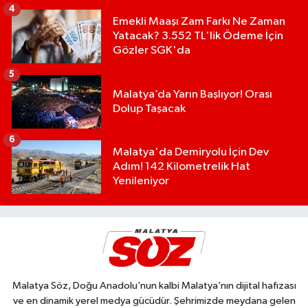
4
Emekli Maaşı Zam Farkı Ne Zaman
Yatacak? 3.552 TL'lik Ödeme İçin
Gözler SGK'da
5
Malatya’da Yarın Başlıyor! Orası
Dolup Taşacak
6
Malatya'da Demiryolu İçin Dev
Adım! 142 Kilometrelik Hat
Yenileniyor
Malatya Söz, Doğu Anadolu’nun kalbi Malatya’nın dijital hafızası
ve en dinamik yerel medya gücüdür. Şehrimizde meydana gelen