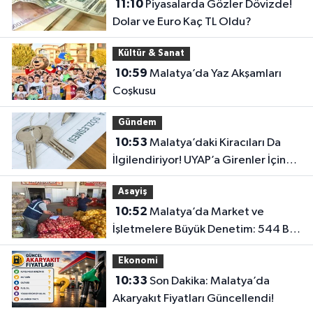
11:10
Piyasalarda Gözler Dövizde!
Dolar ve Euro Kaç TL Oldu?
Kültür & Sanat
10:59
Malatya’da Yaz Akşamları
Coşkusu
Gündem
10:53
Malatya’daki Kiracıları Da
İlgilendiriyor! UYAP’a Girenler İçin
Kritik İtiraz Kararı..
Asayiş
10:52
Malatya’da Market ve
İşletmelere Büyük Denetim: 544 Bin
TL’lik Ceza
Ekonomi
10:33
Son Dakika: Malatya’da
Akaryakıt Fiyatları Güncellendi!