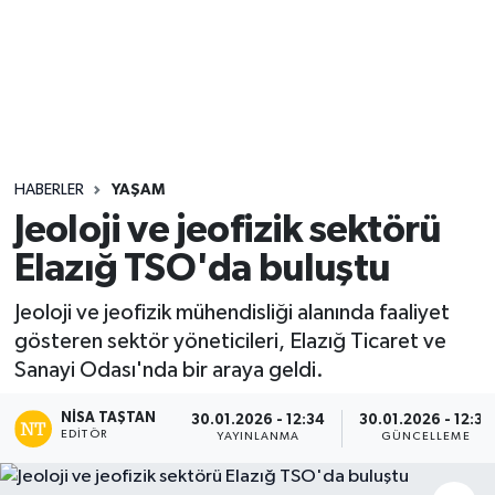
Sağlık
Seri İlan
Siyaset
HABERLER
YAŞAM
Spor
Jeoloji ve jeofizik sektörü
Elazığ TSO'da buluştu
Yaşam
Jeoloji ve jeofizik mühendisliği alanında faaliyet
gösteren sektör yöneticileri, Elazığ Ticaret ve
Sanayi Odası'nda bir araya geldi.
NISA TAŞTAN
30.01.2026 - 12:34
30.01.2026 - 12:35
EDITÖR
YAYINLANMA
GÜNCELLEME