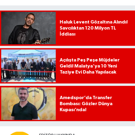
Haluk Levent Gözaltına Alındı!
Savcılıktan 120 Milyon TL
İddiası
Açılışta Peş Peşe Müjdeler
Geldi! Malatya'ya 10 Yeni
Taziye Evi Daha Yapılacak
Amedspor’da Transfer
Bombası: Gözler Dünya
Kupası’nda!