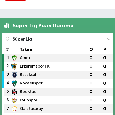
Süper Lig Puan Durumu
Süper Lig
#
Takım
O
P
1
Amed
0
0
2
Erzurumspor FK
0
0
3
Başakşehir
0
0
4
Kocaelispor
0
0
5
Beşiktaş
0
0
6
Eyüpspor
0
0
7
Galatasaray
0
0