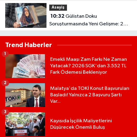
Asayiş
10:32
Gülistan Doku
Soruşturmasında Yeni Gelişme: 2
Dalgıç Tutuklandı..
Trend Haberler
1
Emekli Maaşı Zam Farkı Ne Zaman
Yatacak? 2026 SGK'dan 3.552 TL
Fark Ödemesi Bekleniyor
2
Malatya'da TOKİ Konut Başvuruları
Başladı! Yalnızca 2 Başvuru Şartı
Var...
3
Kayısıda İşçilik Maliyetlerini
Düşürecek Önemli Buluş