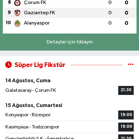
8
Çorum FK
0
0
9
Gaziantep FK
0
0
10
Alanyaspor
0
0
Detaylar için tıklayın
Süper Lig Fikstür
14 Ağustos, Cuma
Galatasaray - Çorum FK
21:30
15 Ağustos, Cumartesi
Konyaspor - Rizespor
19:00
Kasımpaşa - Trabzonspor
19:00
Gençlerbirliği S.K. - Fenerbahçe
21:30