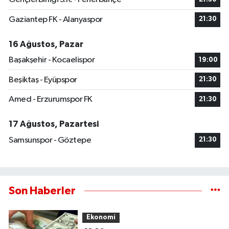
Gaziantep FK - Alanyaspor
21:30
16 Ağustos, Pazar
Başakşehir - Kocaelispor
19:00
Beşiktaş - Eyüpspor
21:30
Amed - Erzurumspor FK
21:30
17 Ağustos, Pazartesi
Samsunspor - Göztepe
21:30
Son Haberler
Ekonomi