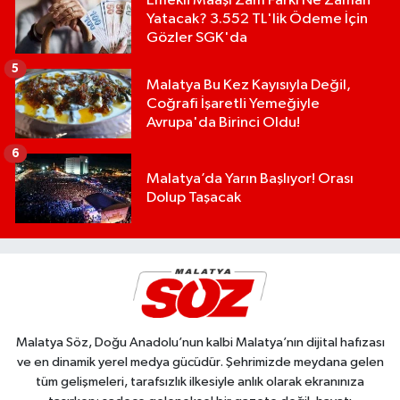
Emekli Maaşı Zam Farkı Ne Zaman
Yatacak? 3.552 TL'lik Ödeme İçin
Gözler SGK'da
5
Malatya Bu Kez Kayısıyla Değil,
Coğrafi İşaretli Yemeğiyle
Avrupa'da Birinci Oldu!
6
Malatya’da Yarın Başlıyor! Orası
Dolup Taşacak
Malatya Söz, Doğu Anadolu’nun kalbi Malatya’nın dijital hafızası
ve en dinamik yerel medya gücüdür. Şehrimizde meydana gelen
tüm gelişmeleri, tarafsızlık ilkesiyle anlık olarak ekranınıza