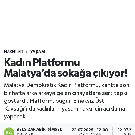
Sağlık
Seri İlan
Siyaset
HABERLER
YAŞAM
Spor
Kadın Platformu
Malatya’da sokağa çıkıyor!
Yaşam
Malatya Demokratik Kadın Platformu, kentte son
bir hafta arka arkaya gelen cinayetlere sert tepki
gösterdi. Platform, bugün Emeksiz Üst
Kavşağı’nda kadınların yaşam hakkı için açıklama
yapacak.
BELGIZAR ABIRI ŞIMŞEK
22.07.2025 - 12:08
22.07.20
MUHABIR
YAYINLANMA
GÜNC