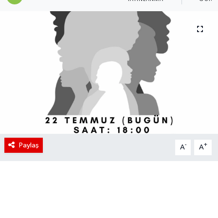
Paylaş
-
+
A
A