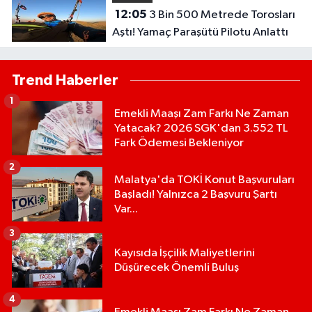
12:05
3 Bin 500 Metrede Torosları
Aştı! Yamaç Paraşütü Pilotu Anlattı
Trend Haberler
1
Emekli Maaşı Zam Farkı Ne Zaman
Yatacak? 2026 SGK'dan 3.552 TL
Fark Ödemesi Bekleniyor
2
Malatya'da TOKİ Konut Başvuruları
Başladı! Yalnızca 2 Başvuru Şartı
Var...
3
Kayısıda İşçilik Maliyetlerini
Düşürecek Önemli Buluş
4