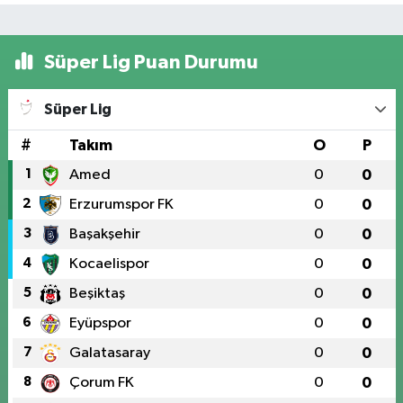
Süper Lig Puan Durumu
Süper Lig
#
Takım
O
P
1
Amed
0
0
2
Erzurumspor FK
0
0
3
Başakşehir
0
0
4
Kocaelispor
0
0
5
Beşiktaş
0
0
6
Eyüpspor
0
0
7
Galatasaray
0
0
8
Çorum FK
0
0