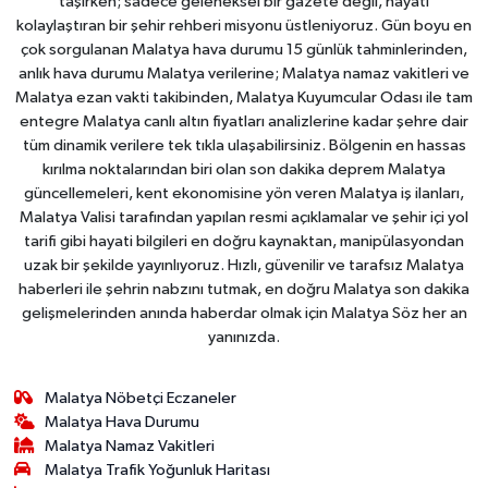
taşırken; sadece geleneksel bir gazete değil, hayatı
kolaylaştıran bir şehir rehberi misyonu üstleniyoruz. Gün boyu en
çok sorgulanan Malatya hava durumu 15 günlük tahminlerinden,
anlık hava durumu Malatya verilerine; Malatya namaz vakitleri ve
Malatya ezan vakti takibinden, Malatya Kuyumcular Odası ile tam
entegre Malatya canlı altın fiyatları analizlerine kadar şehre dair
tüm dinamik verilere tek tıkla ulaşabilirsiniz. Bölgenin en hassas
kırılma noktalarından biri olan son dakika deprem Malatya
güncellemeleri, kent ekonomisine yön veren Malatya iş ilanları,
Malatya Valisi tarafından yapılan resmi açıklamalar ve şehir içi yol
tarifi gibi hayati bilgileri en doğru kaynaktan, manipülasyondan
uzak bir şekilde yayınlıyoruz. Hızlı, güvenilir ve tarafsız Malatya
haberleri ile şehrin nabzını tutmak, en doğru Malatya son dakika
gelişmelerinden anında haberdar olmak için Malatya Söz her an
yanınızda.
Malatya Nöbetçi Eczaneler
Malatya Hava Durumu
Malatya Namaz Vakitleri
Malatya Trafik Yoğunluk Haritası