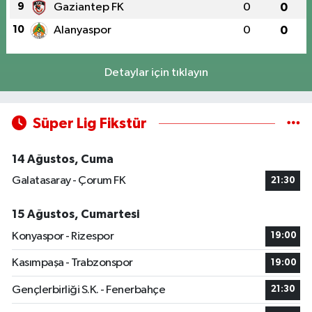
9
Gaziantep FK
0
0
10
Alanyaspor
0
0
Detaylar için tıklayın
Süper Lig Fikstür
14 Ağustos, Cuma
Galatasaray - Çorum FK
21:30
15 Ağustos, Cumartesi
Konyaspor - Rizespor
19:00
Kasımpaşa - Trabzonspor
19:00
Gençlerbirliği S.K. - Fenerbahçe
21:30