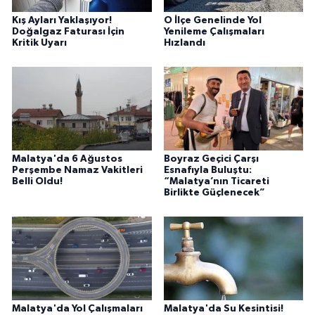
Kış Ayları Yaklaşıyor!
O İlçe Genelinde Yol
Doğalgaz Faturası İçin
Yenileme Çalışmaları
Kritik Uyarı
Hızlandı
Malatya'da 6 Ağustos
Boyraz Geçici Çarşı
Perşembe Namaz Vakitleri
Esnafıyla Buluştu:
Belli Oldu!
“Malatya’nın Ticareti
Birlikte Güçlenecek”
Malatya'da Yol Çalışmaları
Malatya'da Su Kesintisi!