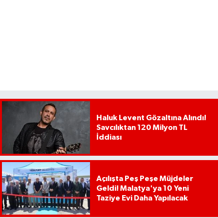
Haluk Levent Gözaltına Alındı!
Savcılıktan 120 Milyon TL
İddiası
Açılışta Peş Peşe Müjdeler
Geldi! Malatya'ya 10 Yeni
Taziye Evi Daha Yapılacak