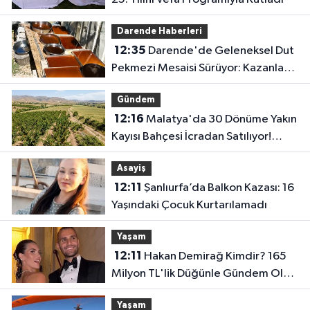
Darende Haberleri
12:35
Darende'de Geleneksel Dut
Pekmezi Mesaisi Sürüyor: Kazanlar
Kış Hazırlığı İçin Kaynıyor
Gündem
12:16
Malatya'da 30 Dönüme Yakın
Kayısı Bahçesi İcradan Satılıyor!
Fiyatı Duyan Şaşırıyor
Asayiş
12:11
Şanlıurfa’da Balkon Kazası: 16
Yaşındaki Çocuk Kurtarılamadı
Yaşam
12:11
Hakan Demirağ Kimdir? 165
Milyon TL'lik Düğünle Gündem Olan
"Döner Kralı" Nereli, Ne İş Yapıyor?
Yaşam