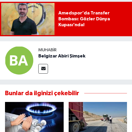
Amedspor’da Transfer
Bombası: Gözler Dünya
Kupası’nda!
MUHABIR
Belgizar Abiri Şimşek
Bunlar da ilginizi çekebilir