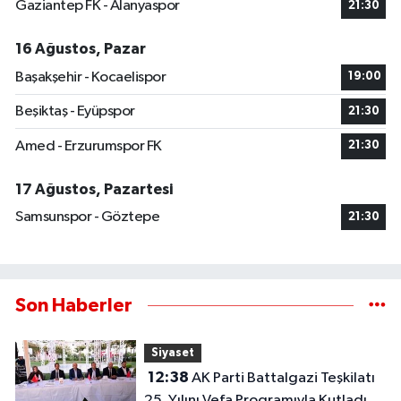
Gaziantep FK - Alanyaspor
21:30
16 Ağustos, Pazar
Başakşehir - Kocaelispor
19:00
Beşiktaş - Eyüpspor
21:30
Amed - Erzurumspor FK
21:30
17 Ağustos, Pazartesi
Samsunspor - Göztepe
21:30
Son Haberler
Siyaset
12:38
AK Parti Battalgazi Teşkilatı
25. Yılını Vefa Programıyla Kutladı