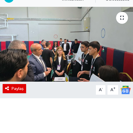
Paylaş
-
+
A
A