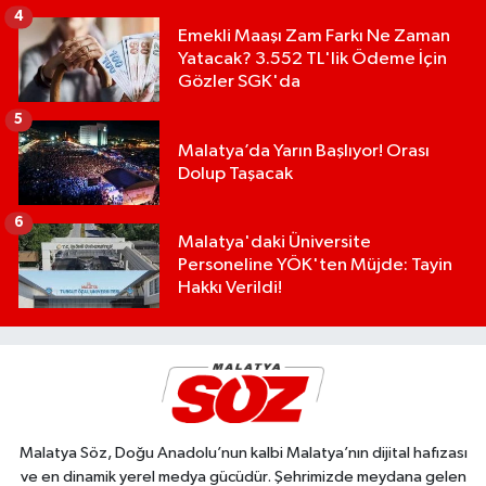
4
Emekli Maaşı Zam Farkı Ne Zaman
Yatacak? 3.552 TL'lik Ödeme İçin
Gözler SGK'da
5
Malatya’da Yarın Başlıyor! Orası
Dolup Taşacak
6
Malatya'daki Üniversite
Personeline YÖK'ten Müjde: Tayin
Hakkı Verildi!
Malatya Söz, Doğu Anadolu’nun kalbi Malatya’nın dijital hafızası
ve en dinamik yerel medya gücüdür. Şehrimizde meydana gelen