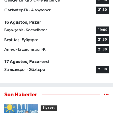
Gençlerbirliği S.K. - Fenerbahçe
21:30
Gaziantep FK - Alanyaspor
21:30
16 Ağustos, Pazar
Başakşehir - Kocaelispor
19:00
Beşiktaş - Eyüpspor
21:30
Amed - Erzurumspor FK
21:30
17 Ağustos, Pazartesi
Samsunspor - Göztepe
21:30
Son Haberler
Siyaset