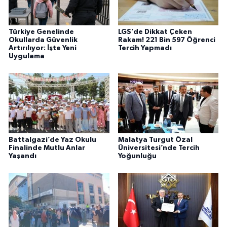
Türkiye Genelinde
LGS’de Dikkat Çeken
Okullarda Güvenlik
Rakam! 221 Bin 597 Öğrenci
Artırılıyor: İşte Yeni
Tercih Yapmadı
Uygulama
Battalgazi’de Yaz Okulu
Malatya Turgut Özal
Finalinde Mutlu Anlar
Üniversitesi’nde Tercih
Yaşandı
Yoğunluğu