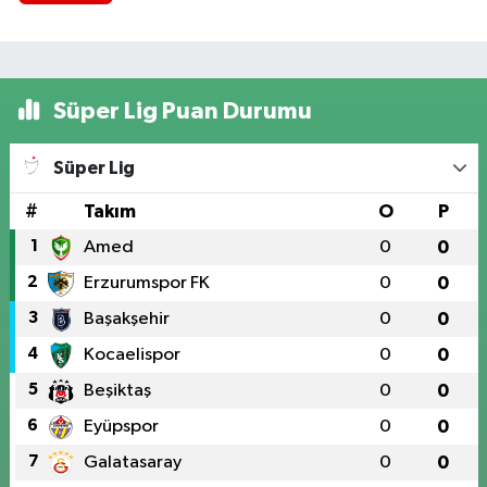
Süper Lig Puan Durumu
Süper Lig
#
Takım
O
P
1
Amed
0
0
2
Erzurumspor FK
0
0
3
Başakşehir
0
0
4
Kocaelispor
0
0
5
Beşiktaş
0
0
6
Eyüpspor
0
0
7
Galatasaray
0
0