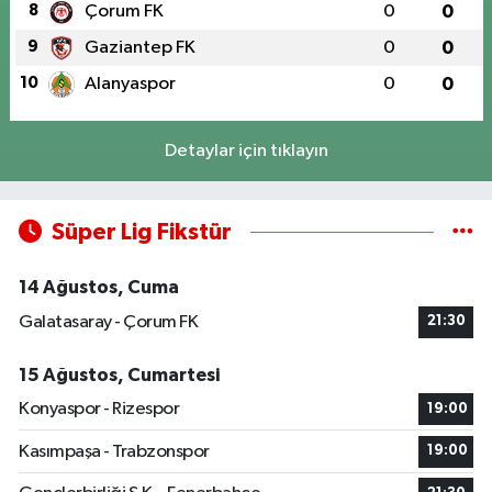
8
Çorum FK
0
0
9
Gaziantep FK
0
0
10
Alanyaspor
0
0
Detaylar için tıklayın
Süper Lig Fikstür
14 Ağustos, Cuma
Galatasaray - Çorum FK
21:30
15 Ağustos, Cumartesi
Konyaspor - Rizespor
19:00
Kasımpaşa - Trabzonspor
19:00