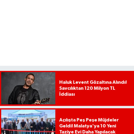
Haluk Levent Gözaltına Alındı!
Savcılıktan 120 Milyon TL
İddiası
Açılışta Peş Peşe Müjdeler
Geldi! Malatya'ya 10 Yeni
Taziye Evi Daha Yapılacak