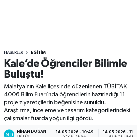
Sağlık
Seri İlan
Siyaset
HABERLER
EĞITIM
Spor
Kale’de Öğrenciler Bilimle
Buluştu!
Yaşam
Malatya’nın Kale ilçesinde düzenlenen TÜBİTAK
4006 Bilim Fuarı’nda öğrencilerin hazırladığı 11
proje ziyaretçilerin beğenisine sunuldu.
Araştırma, inceleme ve tasarım kategorilerindeki
çalışmalar fuarda yoğun ilgi gördü.
NIHAN DOĞAN
14.05.2026 - 10:49
14.05.2026 - 11:
EDITÖR
YAYINLANMA
GÜNCELLEME