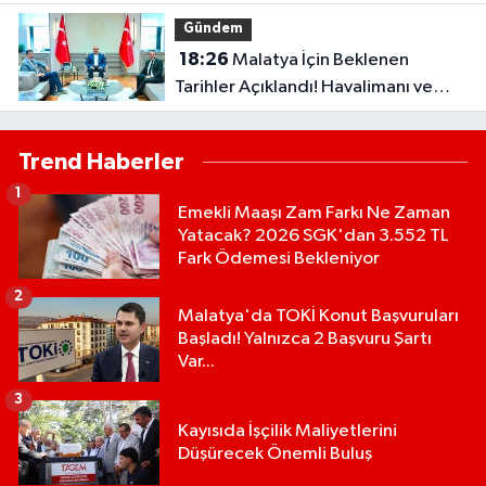
Gündem
18:26
Malatya İçin Beklenen
Tarihler Açıklandı! Havalimanı ve
Çevre Yolu Açılıyor..
Trend Haberler
1
Emekli Maaşı Zam Farkı Ne Zaman
Yatacak? 2026 SGK'dan 3.552 TL
Fark Ödemesi Bekleniyor
2
Malatya'da TOKİ Konut Başvuruları
Başladı! Yalnızca 2 Başvuru Şartı
Var...
3
Kayısıda İşçilik Maliyetlerini
Düşürecek Önemli Buluş