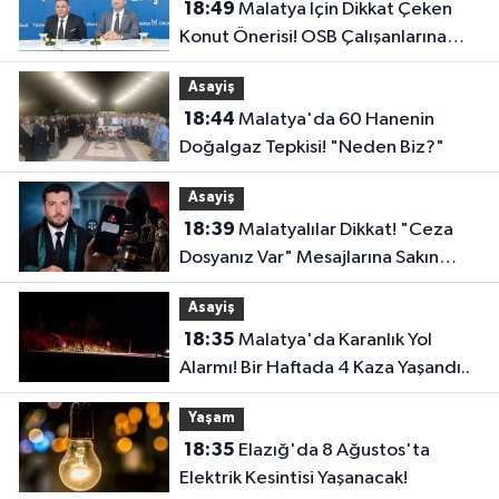
18:49
Malatya İçin Dikkat Çeken
Konut Önerisi! OSB Çalışanlarına
Faizsiz Ev Çağrısı..
Asayiş
18:44
Malatya'da 60 Hanenin
Doğalgaz Tepkisi! "Neden Biz?"
Asayiş
18:39
Malatyalılar Dikkat! "Ceza
Dosyanız Var" Mesajlarına Sakın
Kanmayın
Asayiş
18:35
Malatya'da Karanlık Yol
Alarmı! Bir Haftada 4 Kaza Yaşandı..
Yaşam
18:35
Elazığ'da 8 Ağustos'ta
Elektrik Kesintisi Yaşanacak!