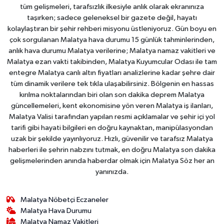
tüm gelişmeleri, tarafsızlık ilkesiyle anlık olarak ekranınıza
taşırken; sadece geleneksel bir gazete değil, hayatı
kolaylaştıran bir şehir rehberi misyonu üstleniyoruz. Gün boyu en
çok sorgulanan Malatya hava durumu 15 günlük tahminlerinden,
anlık hava durumu Malatya verilerine; Malatya namaz vakitleri ve
Malatya ezan vakti takibinden, Malatya Kuyumcular Odası ile tam
entegre Malatya canlı altın fiyatları analizlerine kadar şehre dair
tüm dinamik verilere tek tıkla ulaşabilirsiniz. Bölgenin en hassas
kırılma noktalarından biri olan son dakika deprem Malatya
güncellemeleri, kent ekonomisine yön veren Malatya iş ilanları,
Malatya Valisi tarafından yapılan resmi açıklamalar ve şehir içi yol
tarifi gibi hayati bilgileri en doğru kaynaktan, manipülasyondan
uzak bir şekilde yayınlıyoruz. Hızlı, güvenilir ve tarafsız Malatya
haberleri ile şehrin nabzını tutmak, en doğru Malatya son dakika
gelişmelerinden anında haberdar olmak için Malatya Söz her an
yanınızda.
Malatya Nöbetçi Eczaneler
Malatya Hava Durumu
Malatya Namaz Vakitleri