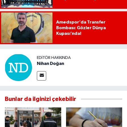
Amedspor’da Transfer
Bombası: Gözler Dünya
Kupası’nda!
EDITÖR HAKKINDA
Nihan Doğan
Bunlar da ilginizi çekebilir