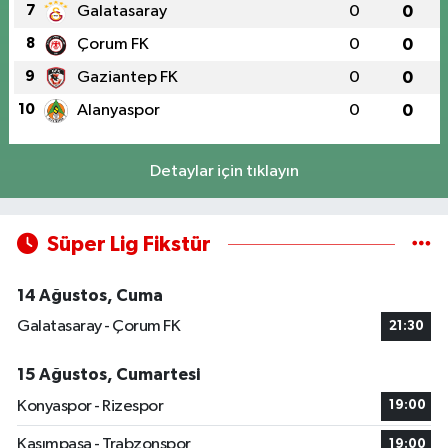
7
Galatasaray
0
0
8
Çorum FK
0
0
9
Gaziantep FK
0
0
10
Alanyaspor
0
0
Detaylar için tıklayın
Süper Lig Fikstür
14 Ağustos, Cuma
Galatasaray - Çorum FK
21:30
15 Ağustos, Cumartesi
Konyaspor - Rizespor
19:00
Kasımpaşa - Trabzonspor
19:00