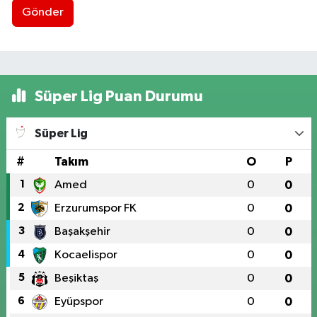
Gönder
Süper Lig Puan Durumu
Süper Lig
#
Takım
O
P
1
Amed
0
0
2
Erzurumspor FK
0
0
3
Başakşehir
0
0
4
Kocaelispor
0
0
5
Beşiktaş
0
0
6
Eyüpspor
0
0