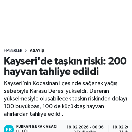
Sağlık
Seri İlan
Siyaset
HABERLER
ASAYIŞ
Spor
Kayseri'de taşkın riski: 200
hayvan tahliye edildi
Yaşam
Kayseri'nin Kocasinan ilçesinde sağanak yağış
sebebiyle Karasu Deresi yükseldi. Derenin
yükselmesiyle oluşabilecek taşkın riskinden dolayı
100 büyükbaş, 100 de küçükbaş hayvan
ahırlardan tahliye edildi.
FURKAN BURAK ABACI
19.02.2026 - 00:36
19.02.202
EDITÖR
YAYINLANMA
GÜNCE