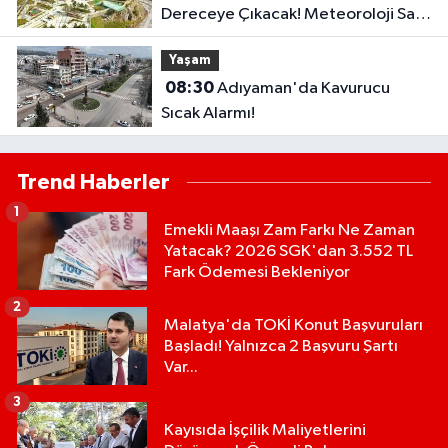
Dereceye Çıkacak! Meteoroloji Saat
Vererek Uyardı..
Yaşam
08:30
Adıyaman'da Kavurucu
Sıcak Alarmı!
Trend Haberler
1
Emekli Maaşı Zam Farkı Ne Zaman
Yatacak? 2026 SGK'dan 3.552 TL
Fark Ödemesi Bekleniyor
2
Malatya'da TOKİ Konut Başvuruları
Başladı! Yalnızca 2 Başvuru Şartı
Var...
3
Kayısıda İşçilik Maliyetlerini