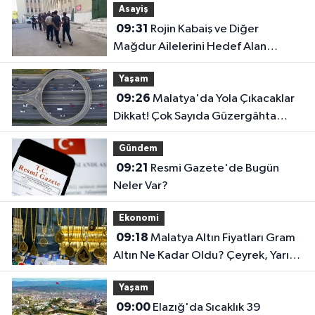
Asayiş
09:31
Rojin Kabaiş ve Diğer
Mağdur Ailelerini Hedef Alan
Şebekeye Operasyon
Yaşam
09:26
Malatya'da Yola Çıkacaklar
Dikkat! Çok Sayıda Güzergâhta
Çalışma Sürüyor..
Gündem
09:21
Resmi Gazete'de Bugün
Neler Var?
Ekonomi
09:18
Malatya Altın Fiyatları Gram
Altın Ne Kadar Oldu? Çeyrek, Yarım
ve Ata Altın Kaç TL?
Yaşam
09:00
Elazığ'da Sıcaklık 39