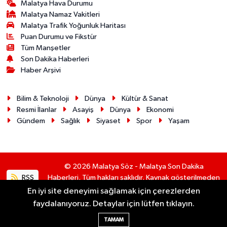
Malatya Hava Durumu
Malatya Namaz Vakitleri
Malatya Trafik Yoğunluk Haritası
Puan Durumu ve Fikstür
Tüm Manşetler
Son Dakika Haberleri
Haber Arşivi
Bilim & Teknoloji
Dünya
Kültür & Sanat
Resmi İlanlar
Asayiş
Dünya
Ekonomi
Gündem
Sağlık
Siyaset
Spor
Yaşam
© 2026 Malatya Söz - Malatya Son Dakika
RSS
Haberleri. Tüm hakları saklıdır. Kaynak gösterilmeden
alıntı yapılamaz.
En iyi site deneyimi sağlamak için çerezlerden
faydalanıyoruz. Detaylar için lütfen tıklayın.
Haber Yazılımı:
TE Bilişim
TAMAM