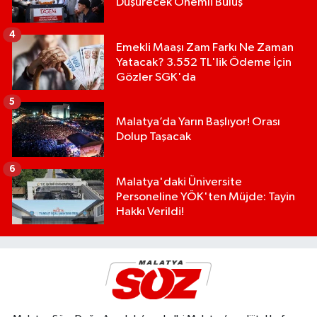
Düşürecek Önemli Buluş
4
Emekli Maaşı Zam Farkı Ne Zaman
Yatacak? 3.552 TL'lik Ödeme İçin
Gözler SGK'da
5
Malatya’da Yarın Başlıyor! Orası
Dolup Taşacak
6
Malatya'daki Üniversite
Personeline YÖK'ten Müjde: Tayin
Hakkı Verildi!