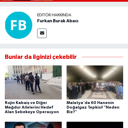
EDITÖR HAKKINDA
Furkan Burak Abacı
Bunlar da ilginizi çekebilir
Rojin Kabaiş ve Diğer
Malatya'da 60 Hanenin
Mağdur Ailelerini Hedef
Doğalgaz Tepkisi! "Neden
Alan Şebekeye Operasyon
Biz?"