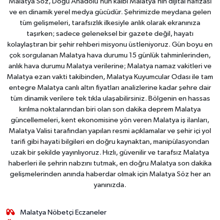
Malatya Söz, Doğu Anadolu’nun kalbi Malatya’nın dijital hafızası
ve en dinamik yerel medya gücüdür. Şehrimizde meydana gelen
tüm gelişmeleri, tarafsızlık ilkesiyle anlık olarak ekranınıza
taşırken; sadece geleneksel bir gazete değil, hayatı
kolaylaştıran bir şehir rehberi misyonu üstleniyoruz. Gün boyu en
çok sorgulanan Malatya hava durumu 15 günlük tahminlerinden,
anlık hava durumu Malatya verilerine; Malatya namaz vakitleri ve
Malatya ezan vakti takibinden, Malatya Kuyumcular Odası ile tam
entegre Malatya canlı altın fiyatları analizlerine kadar şehre dair
tüm dinamik verilere tek tıkla ulaşabilirsiniz. Bölgenin en hassas
kırılma noktalarından biri olan son dakika deprem Malatya
güncellemeleri, kent ekonomisine yön veren Malatya iş ilanları,
Malatya Valisi tarafından yapılan resmi açıklamalar ve şehir içi yol
tarifi gibi hayati bilgileri en doğru kaynaktan, manipülasyondan
uzak bir şekilde yayınlıyoruz. Hızlı, güvenilir ve tarafsız Malatya
haberleri ile şehrin nabzını tutmak, en doğru Malatya son dakika
gelişmelerinden anında haberdar olmak için Malatya Söz her an
yanınızda.
Malatya Nöbetçi Eczaneler