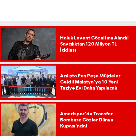
Haluk Levent Gözaltına Alındı!
Savcılıktan 120 Milyon TL
İddiası
Açılışta Peş Peşe Müjdeler
Geldi! Malatya'ya 10 Yeni
Taziye Evi Daha Yapılacak
Amedspor’da Transfer
Bombası: Gözler Dünya
Kupası’nda!