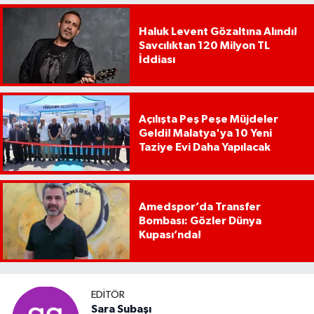
Haluk Levent Gözaltına Alındı!
Savcılıktan 120 Milyon TL
İddiası
Açılışta Peş Peşe Müjdeler
Geldi! Malatya'ya 10 Yeni
Taziye Evi Daha Yapılacak
Amedspor’da Transfer
Bombası: Gözler Dünya
Kupası’nda!
EDITÖR
Sara Subaşı