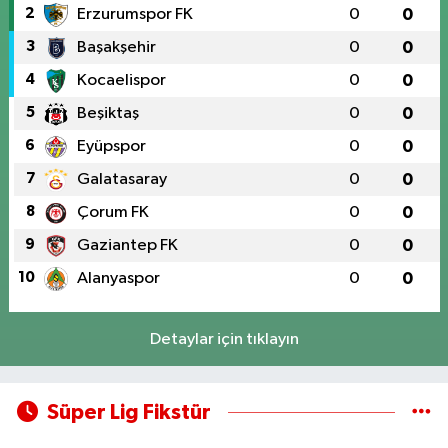
2
Erzurumspor FK
0
0
3
Başakşehir
0
0
4
Kocaelispor
0
0
5
Beşiktaş
0
0
6
Eyüpspor
0
0
7
Galatasaray
0
0
8
Çorum FK
0
0
9
Gaziantep FK
0
0
10
Alanyaspor
0
0
Detaylar için tıklayın
Süper Lig Fikstür