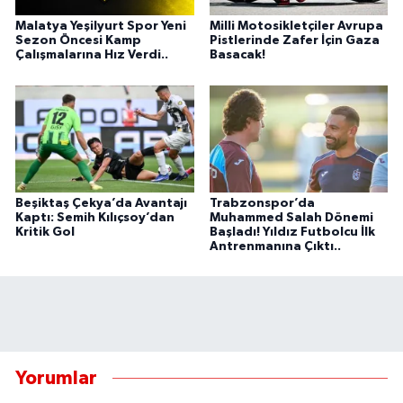
Malatya Yeşilyurt Spor Yeni
Milli Motosikletçiler Avrupa
Sezon Öncesi Kamp
Pistlerinde Zafer İçin Gaza
Çalışmalarına Hız Verdi..
Basacak!
Beşiktaş Çekya’da Avantajı
Trabzonspor’da
Kaptı: Semih Kılıçsoy’dan
Muhammed Salah Dönemi
Kritik Gol
Başladı! Yıldız Futbolcu İlk
Antrenmanına Çıktı..
Yorumlar