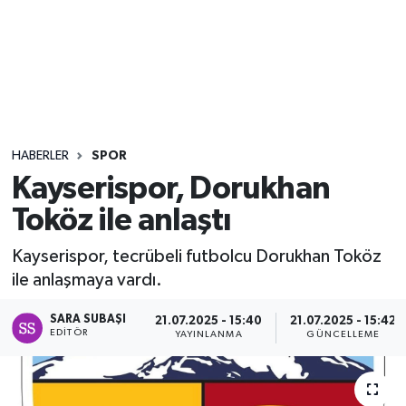
Sağlık
Seri İlan
Siyaset
HABERLER
SPOR
Spor
Kayserispor, Dorukhan
Toköz ile anlaştı
Yaşam
Kayserispor, tecrübeli futbolcu Dorukhan Toköz
ile anlaşmaya vardı.
SARA SUBAŞI
21.07.2025 - 15:40
21.07.2025 - 15:42
EDITÖR
YAYINLANMA
GÜNCELLEME