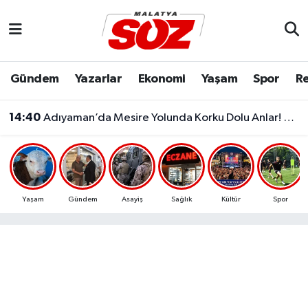
Asayiş
Malatya Nöbetçi Eczaneler
Gündem
Yazarlar
Ekonomi
Yaşam
Spor
Re
Bilim & Teknoloji
Malatya Hava Durumu
14:40
Adıyaman’da Mesire Yolunda Korku Dolu Anlar! 3’ü Çocuk 4 Yaralı
Dünya
Malatya Namaz Vakitleri
Eğitim
Malatya Trafik Yoğunluk Haritası
Ekonomi
Süper Lig Puan Durumu ve Fikstür
Yaşam
Gündem
Asayiş
Sağlık
Kültür
Spor
Gündem
Tüm Manşetler
Kültür & Sanat
Son Dakika Haberleri
Resmi İlanlar
Haber Arşivi