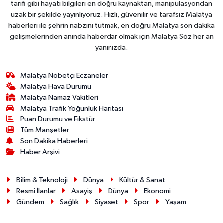
tarifi gibi hayati bilgileri en doğru kaynaktan, manipülasyondan
uzak bir şekilde yayınlıyoruz. Hızlı, güvenilir ve tarafsız Malatya
haberleri ile şehrin nabzını tutmak, en doğru Malatya son dakika
gelişmelerinden anında haberdar olmak için Malatya Söz her an
yanınızda.
Malatya Nöbetçi Eczaneler
Malatya Hava Durumu
Malatya Namaz Vakitleri
Malatya Trafik Yoğunluk Haritası
Puan Durumu ve Fikstür
Tüm Manşetler
Son Dakika Haberleri
Haber Arşivi
Bilim & Teknoloji
Dünya
Kültür & Sanat
Resmi İlanlar
Asayiş
Dünya
Ekonomi
Gündem
Sağlık
Siyaset
Spor
Yaşam