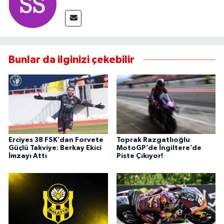
Bunlar da ilginizi çekebilir
Erciyes 38 FSK’dan Forvete
Toprak Razgatlıoğlu
Güçlü Takviye: Berkay Ekici
MotoGP’de İngiltere’de
İmzayı Attı
Piste Çıkıyor!