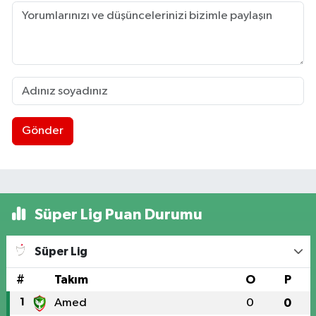
Gönder
Süper Lig Puan Durumu
Süper Lig
#
Takım
O
P
1
Amed
0
0