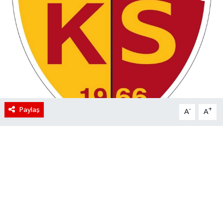
Paylaş
-
+
A
A