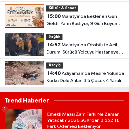
Saldırı Girişimi Kamerada
Kültür & Sanat
15:00
Malatya’da Beklenen Gün
Geldi! Yarın Başlıyor, 9 Gün Boyunca
Sürecek
Sağlık
14:52
Malatya’da Otobüste Acil
Durum! Sürücü Yolcuyu Hastaneye
Yetiştirdi
Asayiş
14:40
Adıyaman’da Mesire Yolunda
Korku Dolu Anlar! 3’ü Çocuk 4 Yaralı
Trend Haberler
1
Emekli Maaşı Zam Farkı Ne Zaman
Yatacak? 2026 SGK'dan 3.552 TL
Fark Ödemesi Bekleniyor