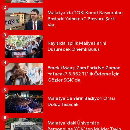
2
Malatya'da TOKİ Konut Başvuruları
Başladı! Yalnızca 2 Başvuru Şartı
Var...
3
Kayısıda İşçilik Maliyetlerini
Düşürecek Önemli Buluş
4
Emekli Maaşı Zam Farkı Ne Zaman
Yatacak? 3.552 TL'lik Ödeme İçin
Gözler SGK'da
5
Malatya’da Yarın Başlıyor! Orası
Dolup Taşacak
6
Malatya'daki Üniversite
Personeline YÖK'ten Müjde: Tayin