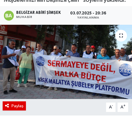
BELGIZAR ABIRI ŞIMŞEK
03.07.2025 - 20:36
MUHABIR
YAYINLANMA
Paylaş
-
+
A
A