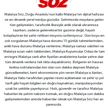
Malatya Söz, Doğu Anadolu’nun kalbi Malatya’nın dijital hafızası
ve en dinamik yerel medya gücüdür. Şehrimizde meydana gelen
tüm gelişmeleri, tarafsızlık ilkesiyle anlık olarak ekranınıza
taşırken; sadece geleneksel bir gazete değil, hayatı
kolaylaştıran bir şehir rehberi misyonu üstleniyoruz. Gün boyu en
çok sorgulanan Malatya hava durumu 15 günlük tahminlerinden,
anlık hava durumu Malatya verilerine; Malatya namaz vakitleri ve
Malatya ezan vakti takibinden, Malatya Kuyumcular Odası ile tam
entegre Malatya canlı altın fiyatları analizlerine kadar şehre dair
tüm dinamik verilere tek tıkla ulaşabilirsiniz. Bölgenin en hassas
kırılma noktalarından biri olan son dakika deprem Malatya
güncellemeleri, kent ekonomisine yön veren Malatya iş ilanları,
Malatya Valisi tarafından yapılan resmi açıklamalar ve şehir içi yol
tarifi gibi hayati bilgileri en doğru kaynaktan, manipülasyondan
uzak bir şekilde yayınlıyoruz. Hızlı, güvenilir ve tarafsız Malatya
haberleri ile şehrin nabzını tutmak, en doğru Malatya son dakika
gelişmelerinden anında haberdar olmak için Malatya Söz her an
yanınızda.