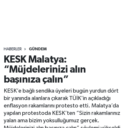
Sağlık
Seri İlan
Siyaset
HABERLER
GÜNDEM
Spor
KESK Malatya:
“Müjdelerinizi alın
Yaşam
başınıza çalın”
KESK’e bağlı sendika üyeleri bugün yurdun dört
bir yanında alanlara çıkarak TÜİK'in açıkladığı
enflasyon rakamlarını protesto etti. Malatya’da
yapılan protestoda KESK’ten “Sizin rakamlarınız
yalan ama bizim yoksulluğumuz gerçek.
Müjdelerinizi alın başınıza çalın” söylemi yükseldi.