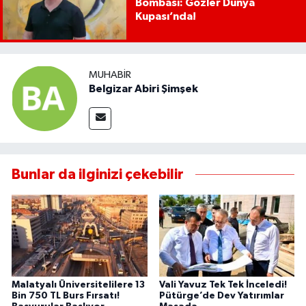
Bombası: Gözler Dünya
Kupası’nda!
MUHABIR
Belgizar Abiri Şimşek
Bunlar da ilginizi çekebilir
Malatyalı Üniversitelilere 13
Vali Yavuz Tek Tek İnceledi!
Bin 750 TL Burs Fırsatı!
Pütürge’de Dev Yatırımlar