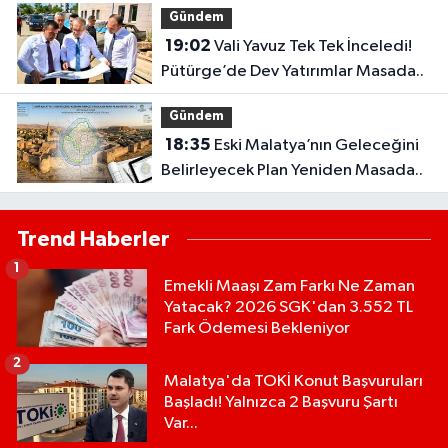
Gündem
19:02
Vali Yavuz Tek Tek İnceledi!
Pütürge’de Dev Yatırımlar Masada..
Gündem
18:35
Eski Malatya’nın Geleceğini
Belirleyecek Plan Yeniden Masada..
Trend Haberler
1
Emekli Maaşı Zam Farkı Ne Zaman
Yatacak? 2026 SGK'dan 3.552 TL
Fark Ödemesi Bekleniyor
2
Malatya'da TOKİ Konut Başvuruları
Başladı! Yalnızca 2 Başvuru Şartı
Var...