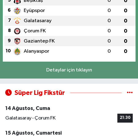
5
Beşiktaş
0
0
6
Eyüpspor
0
0
7
Galatasaray
0
0
8
Çorum FK
0
0
9
Gaziantep FK
0
0
10
Alanyaspor
0
0
Detaylar için tıklayın
Süper Lig Fikstür
14 Ağustos, Cuma
Galatasaray - Çorum FK
21:30
15 Ağustos, Cumartesi