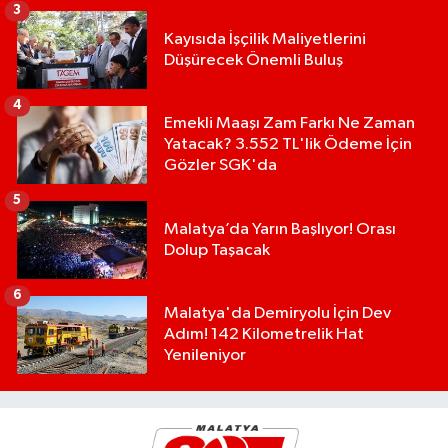
3
Kayısıda İşçilik Maliyetlerini
Düşürecek Önemli Buluş
4
Emekli Maaşı Zam Farkı Ne Zaman
Yatacak? 3.552 TL'lik Ödeme İçin
Gözler SGK'da
5
Malatya’da Yarın Başlıyor! Orası
Dolup Taşacak
6
Malatya'da Demiryolu İçin Dev
Adım! 142 Kilometrelik Hat
Yenileniyor