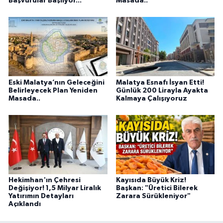
Başvurular Başlıyor...
Masada..
Eski Malatya’nın Geleceğini
Malatya Esnafı İsyan Etti!
Belirleyecek Plan Yeniden
Günlük 200 Lirayla Ayakta
Masada..
Kalmaya Çalışıyoruz
Hekimhan'ın Çehresi
Kayısıda Büyük Kriz!
Değişiyor! 1,5 Milyar Liralık
Başkan: "Üretici Bilerek
Yatırımın Detayları
Zarara Sürükleniyor"
Açıklandı