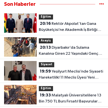
Son Haberler
Eğitim
20:16
Rektör Akpolat’tan Gana
Büyükelçisi’ne Akademik İş Birliği
Ziyareti!
Asayiş
20:13
Diyarbakır’da Sulama
Kanalına Giren 22 Yaşındaki Genç
Hayatını Kaybetti!
Siyaset
19:59
Yeşilyurt Meclisi’nde Siyaseti
Hareketlilk! 11 Meclis Üyesi Yeni
Parti’ye Katıldı..
Eğitim
19:33
Malatyalı Üniversitelilere 13
Bin 750 TL Burs Fırsatı! Başvurular
Başlıyor...