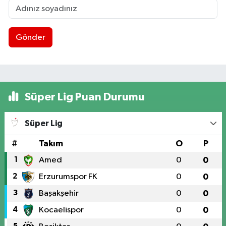
Gönder
Süper Lig Puan Durumu
Süper Lig
#
Takım
O
P
1
Amed
0
0
2
Erzurumspor FK
0
0
3
Başakşehir
0
0
4
Kocaelispor
0
0