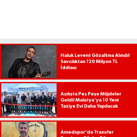
Haluk Levent Gözaltına Alındı!
Savcılıktan 120 Milyon TL
İddiası
Açılışta Peş Peşe Müjdeler
Geldi! Malatya'ya 10 Yeni
Taziye Evi Daha Yapılacak
Amedspor’da Transfer