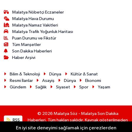
Malatya Nöbetçi Eczaneler
Malatya Hava Durumu
Malatya Namaz Vakitleri
Malatya Trafik Yoğunluk Haritası
Puan Durumu ve Fikstür
Tüm Manşetler
Son Dakika Haberleri
Haber Arşivi
Bilim & Teknoloji
Dünya
Kültür & Sanat
Resmi İlanlar
Asayiş
Dünya
Ekonomi
Gündem
Sağlık
Siyaset
Spor
Yaşam
© 2026 Malatya Söz - Malatya Son Dakika
RSS
Haberleri. Tüm hakları saklıdır. Kaynak gösterilmeden
alıntı yapılamaz.
En iyi site deneyimi sağlamak için çerezlerden