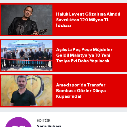
Haluk Levent Gözaltına Alındı!
Savcılıktan 120 Milyon TL
İddiası
Açılışta Peş Peşe Müjdeler
Geldi! Malatya'ya 10 Yeni
Taziye Evi Daha Yapılacak
Amedspor’da Transfer
Bombası: Gözler Dünya
Kupası’nda!
EDITÖR
Sara Subaşı