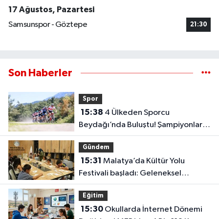
17 Ağustos, Pazartesi
Samsunspor - Göztepe
21:30
Son Haberler
Spor
15:38
4 Ülkeden Sporcu
Beydağı’nda Buluştu! Şampiyonlar
Belli Oldu
Gündem
15:31
Malatya’da Kültür Yolu
Festivali başladı: Geleneksel
sanatlar yeniden hayat buluyor
Eğitim
15:30
Okullarda İnternet Dönemi