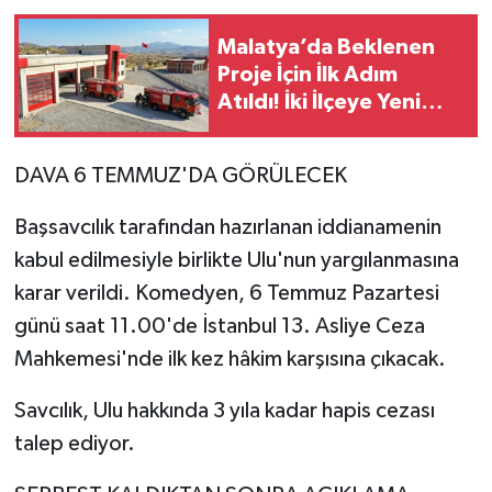
Malatya’da Beklenen
Proje İçin İlk Adım
Atıldı! İki İlçeye Yeni
İtfaiye Binası Geliyor
DAVA 6 TEMMUZ'DA GÖRÜLECEK
Başsavcılık tarafından hazırlanan iddianamenin
kabul edilmesiyle birlikte Ulu'nun yargılanmasına
karar verildi. Komedyen, 6 Temmuz Pazartesi
günü saat 11.00'de İstanbul 13. Asliye Ceza
Mahkemesi'nde ilk kez hâkim karşısına çıkacak.
Savcılık, Ulu hakkında 3 yıla kadar hapis cezası
talep ediyor.