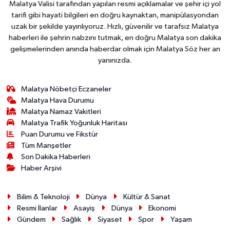
Malatya Valisi tarafından yapılan resmi açıklamalar ve şehir içi yol
tarifi gibi hayati bilgileri en doğru kaynaktan, manipülasyondan
uzak bir şekilde yayınlıyoruz. Hızlı, güvenilir ve tarafsız Malatya
haberleri ile şehrin nabzını tutmak, en doğru Malatya son dakika
gelişmelerinden anında haberdar olmak için Malatya Söz her an
yanınızda.
Malatya Nöbetçi Eczaneler
Malatya Hava Durumu
Malatya Namaz Vakitleri
Malatya Trafik Yoğunluk Haritası
Puan Durumu ve Fikstür
Tüm Manşetler
Son Dakika Haberleri
Haber Arşivi
Bilim & Teknoloji
Dünya
Kültür & Sanat
Resmi İlanlar
Asayiş
Dünya
Ekonomi
Gündem
Sağlık
Siyaset
Spor
Yaşam