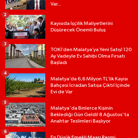
Var...
2
Kayısıda İşçilik Maliyetlerini
Düşürecek Önemli Buluş
3
TOKİ’den Malatya’ya Yeni Satış! 120
Ay Vadeyle Ev Sahibi Olma Fırsatı
Başladı
4
Malatya’da 6,6 Milyon TL’lik Kayısı
Bahçesi İcradan Satışa Çıktı! İçinde
Evi de Var
5
Malatya'da Binlerce Kişinin
Beklediği Gün Geldi! 8 Ağustos'ta
Anahtar Teslimleri Başlıyor
6
En Düşük Emekli Maaşı Resmi