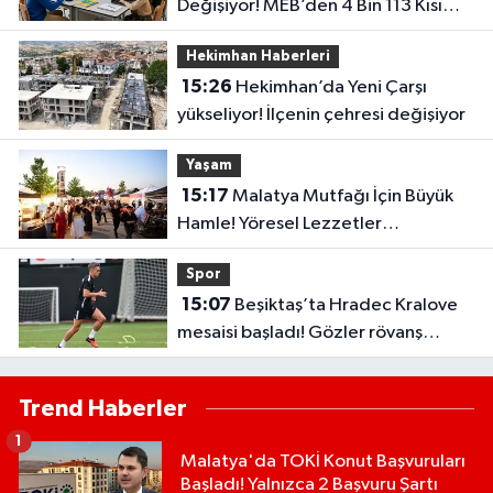
Değişiyor! MEB’den 4 Bin 113 Kısım
İçin Büyük İhale
Hekimhan Haberleri
15:26
Hekimhan’da Yeni Çarşı
yükseliyor! İlçenin çehresi değişiyor
Yaşam
15:17
Malatya Mutfağı İçin Büyük
Hamle! Yöresel Lezzetler
Gastronomi Sokağı’nda Buluştu
Spor
15:07
Beşiktaş’ta Hradec Kralove
mesaisi başladı! Gözler rövanş
maçında
Trend Haberler
1
Malatya'da TOKİ Konut Başvuruları
Başladı! Yalnızca 2 Başvuru Şartı