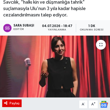
Savcılık, "halkı kin ve düşmanlığa tahrik"
suçlamasıyla Ulu'nun 3 yıla kadar hapisle
cezalandırılmasını talep ediyor.
SARA SUBAŞI
04.07.2026 - 18:47
1 DK
EDITÖR
YAYINLANMA
OKUNMA SÜRESI
Paylaş
-
+
A
A