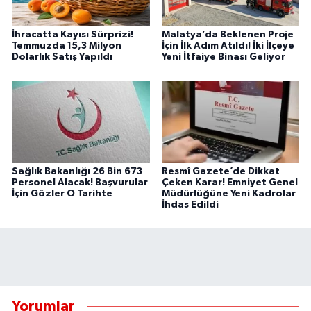
İhracatta Kayısı Sürprizi!
Malatya’da Beklenen Proje
Temmuzda 15,3 Milyon
İçin İlk Adım Atıldı! İki İlçeye
Dolarlık Satış Yapıldı
Yeni İtfaiye Binası Geliyor
Sağlık Bakanlığı 26 Bin 673
Resmî Gazete’de Dikkat
Personel Alacak! Başvurular
Çeken Karar! Emniyet Genel
İçin Gözler O Tarihte
Müdürlüğüne Yeni Kadrolar
İhdas Edildi
Yorumlar