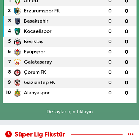
1
Amed
0
0
2
Erzurumspor FK
0
0
3
Başakşehir
0
0
4
Kocaelispor
0
0
5
Beşiktaş
0
0
6
Eyüpspor
0
0
7
Galatasaray
0
0
8
Çorum FK
0
0
9
Gaziantep FK
0
0
10
Alanyaspor
0
0
Detaylar için tıklayın
Süper Lig Fikstür