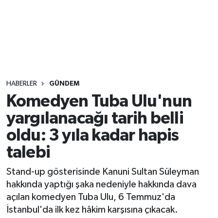
Sağlık
Seri İlan
Siyaset
HABERLER
GÜNDEM
Spor
Komedyen Tuba Ulu'nun
yargılanacağı tarih belli
Yaşam
oldu: 3 yıla kadar hapis
talebi
Stand-up gösterisinde Kanuni Sultan Süleyman
hakkında yaptığı şaka nedeniyle hakkında dava
açılan komedyen Tuba Ulu, 6 Temmuz'da
İstanbul'da ilk kez hâkim karşısına çıkacak.