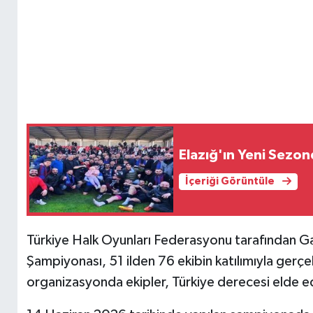
Elazığ'ın Yeni Sezond
İçeriği Görüntüle
Türkiye Halk Oyunları Federasyonu tarafından G
Şampiyonası, 51 ilden 76 ekibin katılımıyla gerçek
organizasyonda ekipler, Türkiye derecesi elde ed