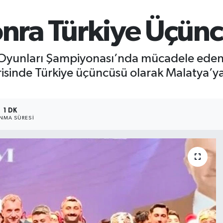
onra Türkiye Üçün
k Oyunları Şampiyonası’nda mücadele ed
sinde Türkiye üçüncüsü olarak Malatya’ya 
1 DK
NMA SÜRESI