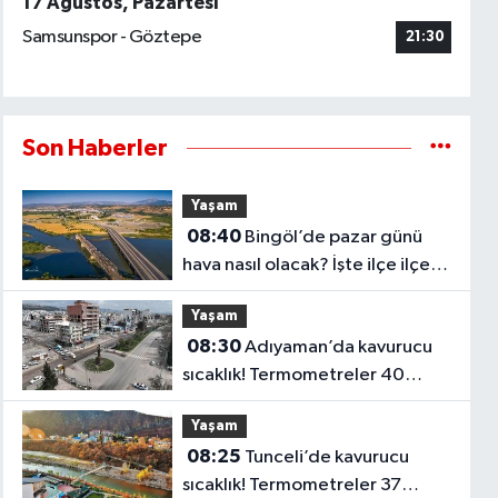
17 Ağustos, Pazartesi
Samsunspor - Göztepe
21:30
Son Haberler
Yaşam
08:40
Bingöl’de pazar günü
hava nasıl olacak? İşte ilçe ilçe
sıcaklıklar
Yaşam
08:30
Adıyaman’da kavurucu
sıcaklık! Termometreler 40
dereceyi görecek
Yaşam
08:25
Tunceli’de kavurucu
sıcaklık! Termometreler 37