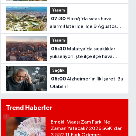
dereceyi görecek
Yaşam
07:30
Elazığ’da sıcak hava
alarmı! İşte ilçe ilçe 9 Ağustos
hava durumu
Yaşam
06:40
Malatya’da sıcaklıklar
yükseliyor! İşte ilçe ilçe hava
durumu
Sağlık
06:00
Alzheimer’ın İlk İşareti Bu
Olabilir!
Trend Haberler
1
Emekli Maaşı Zam Farkı Ne
Zaman Yatacak? 2026 SGK'dan
3.552 TL Fark Ödemesi