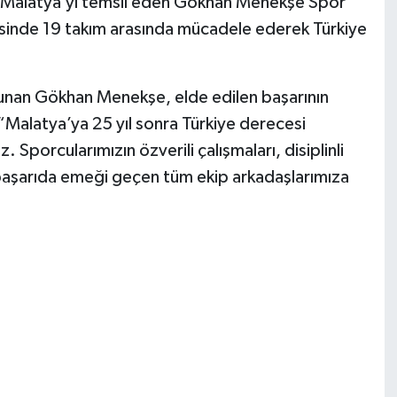
 Malatya’yı temsil eden Gökhan Menekşe Spor
sinde 19 takım arasında mücadele ederek Türkiye
nan Gökhan Menekşe, elde edilen başarının
“Malatya’ya 25 yıl sonra Türkiye derecesi
Sporcularımızın özverili çalışmaları, disiplinli
Bu başarıda emeği geçen tüm ekip arkadaşlarımıza