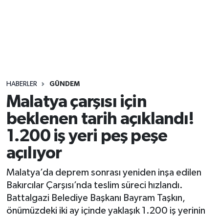
Sağlık
Seri İlan
Siyaset
HABERLER
GÜNDEM
Spor
Malatya çarşısı için
beklenen tarih açıklandı!
Yaşam
1.200 iş yeri peş peşe
açılıyor
Malatya’da deprem sonrası yeniden inşa edilen
Bakırcılar Çarşısı’nda teslim süreci hızlandı.
Battalgazi Belediye Başkanı Bayram Taşkın,
önümüzdeki iki ay içinde yaklaşık 1.200 iş yerinin