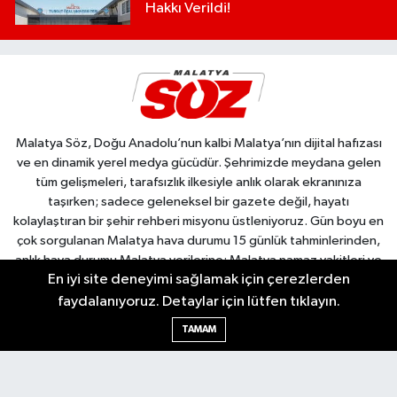
Hakkı Verildi!
Malatya Söz, Doğu Anadolu’nun kalbi Malatya’nın dijital hafızası
ve en dinamik yerel medya gücüdür. Şehrimizde meydana gelen
tüm gelişmeleri, tarafsızlık ilkesiyle anlık olarak ekranınıza
taşırken; sadece geleneksel bir gazete değil, hayatı
kolaylaştıran bir şehir rehberi misyonu üstleniyoruz. Gün boyu en
çok sorgulanan Malatya hava durumu 15 günlük tahminlerinden,
anlık hava durumu Malatya verilerine; Malatya namaz vakitleri ve
En iyi site deneyimi sağlamak için çerezlerden
Malatya ezan vakti takibinden, Malatya Kuyumcular Odası ile tam
entegre Malatya canlı altın fiyatları analizlerine kadar şehre dair
faydalanıyoruz. Detaylar için lütfen tıklayın.
tüm dinamik verilere tek tıkla ulaşabilirsiniz. Bölgenin en hassas
TAMAM
kırılma noktalarından biri olan son dakika deprem Malatya
güncellemeleri, kent ekonomisine yön veren Malatya iş ilanları,
Malatya Valisi tarafından yapılan resmi açıklamalar ve şehir içi yol
tarifi gibi hayati bilgileri en doğru kaynaktan, manipülasyondan