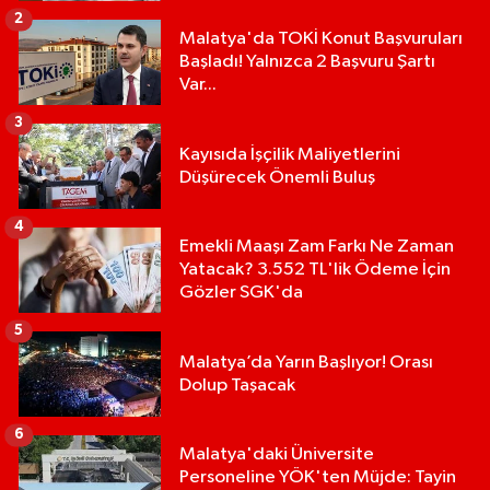
2
Malatya'da TOKİ Konut Başvuruları
Başladı! Yalnızca 2 Başvuru Şartı
Var...
3
Kayısıda İşçilik Maliyetlerini
Düşürecek Önemli Buluş
4
Emekli Maaşı Zam Farkı Ne Zaman
Yatacak? 3.552 TL'lik Ödeme İçin
Gözler SGK'da
5
Malatya’da Yarın Başlıyor! Orası
Dolup Taşacak
6
Malatya'daki Üniversite
Personeline YÖK'ten Müjde: Tayin