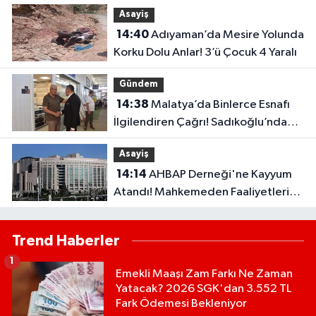
Yetiştirdi
Asayiş
14:40
Adıyaman’da Mesire Yolunda
Korku Dolu Anlar! 3’ü Çocuk 4 Yaralı
Gündem
14:38
Malatya’da Binlerce Esnafı
İlgilendiren Çağrı! Sadıkoğlu’ndan
Kura Fazlası İşyerleri İçin Yeni Talep
Asayiş
14:14
AHBAP Derneği'ne Kayyum
Atandı! Mahkemeden Faaliyetleri
Durdurma Kararı..
Trend Haberler
1
Emekli Maaşı Zam Farkı Ne Zaman
Yatacak? 2026 SGK'dan 3.552 TL
Fark Ödemesi Bekleniyor