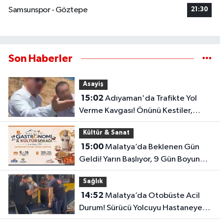
Samsunspor - Göztepe
21:30
Son Haberler
Asayiş
15:02
Adıyaman'da Trafikte Yol
Verme Kavgası! Önünü Kestiler,
Saldırı Girişimi Kamerada
Kültür & Sanat
15:00
Malatya’da Beklenen Gün
Geldi! Yarın Başlıyor, 9 Gün Boyunca
Sürecek
Sağlık
14:52
Malatya’da Otobüste Acil
Durum! Sürücü Yolcuyu Hastaneye