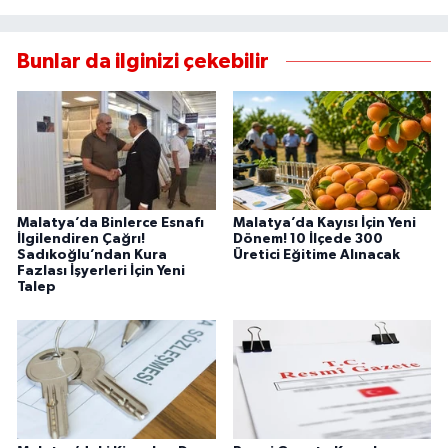
Bunlar da ilginizi çekebilir
Malatya’da Binlerce Esnafı
Malatya’da Kayısı İçin Yeni
İlgilendiren Çağrı!
Dönem! 10 İlçede 300
Sadıkoğlu’ndan Kura
Üretici Eğitime Alınacak
Fazlası İşyerleri İçin Yeni
Talep