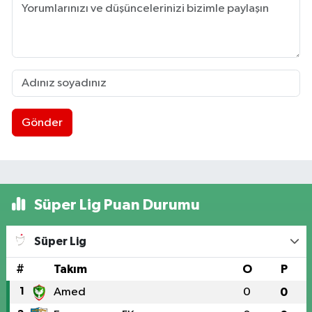
Gönder
Süper Lig Puan Durumu
Süper Lig
#
Takım
O
P
1
Amed
0
0