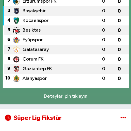
2
Erzurumspor FK
0
0
3
Başakşehir
0
0
4
Kocaelispor
0
0
5
Beşiktaş
0
0
6
Eyüpspor
0
0
7
Galatasaray
0
0
8
Çorum FK
0
0
9
Gaziantep FK
0
0
10
Alanyaspor
0
0
Detaylar için tıklayın
Süper Lig Fikstür