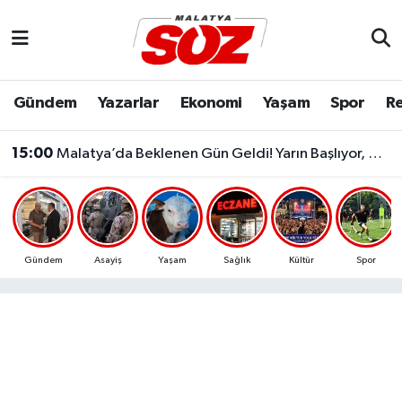
Asayiş
Malatya Nöbetçi Eczaneler
Gündem
Yazarlar
Ekonomi
Yaşam
Spor
Re
Bilim & Teknoloji
Malatya Hava Durumu
15:00
Malatya’da Beklenen Gün Geldi! Yarın Başlıyor, 9 Gün Boyunca Sürecek
Dünya
Malatya Namaz Vakitleri
Eğitim
Malatya Trafik Yoğunluk Haritası
Ekonomi
Süper Lig Puan Durumu ve Fikstür
Gündem
Asayiş
Yaşam
Sağlık
Kültür
Spor
Gündem
Tüm Manşetler
Kültür & Sanat
Son Dakika Haberleri
Resmi İlanlar
Haber Arşivi