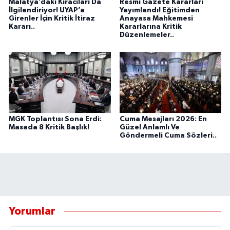
Malatya’daki Kiracıları Da
Resmi Gazete Kararları
İlgilendiriyor! UYAP’a
Yayımlandı! Eğitimden
Girenler İçin Kritik İtiraz
Anayasa Mahkemesi
Kararı..
Kararlarına Kritik
Düzenlemeler..
MGK Toplantısı Sona Erdi:
Cuma Mesajları 2026: En
Masada 8 Kritik Başlık!
Güzel Anlamlı Ve
Göndermeli Cuma Sözleri..
Yorumlar