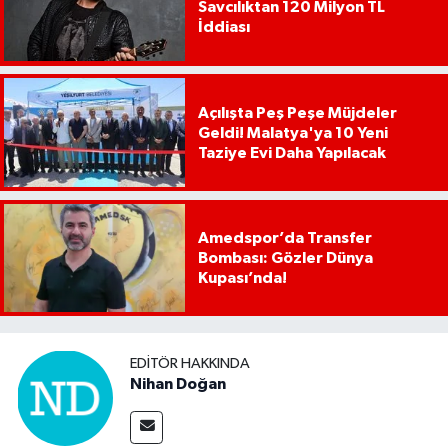
Savcılıktan 120 Milyon TL
İddiası
Açılışta Peş Peşe Müjdeler
Geldi! Malatya'ya 10 Yeni
Taziye Evi Daha Yapılacak
Amedspor’da Transfer
Bombası: Gözler Dünya
Kupası’nda!
EDITÖR HAKKINDA
Nihan Doğan