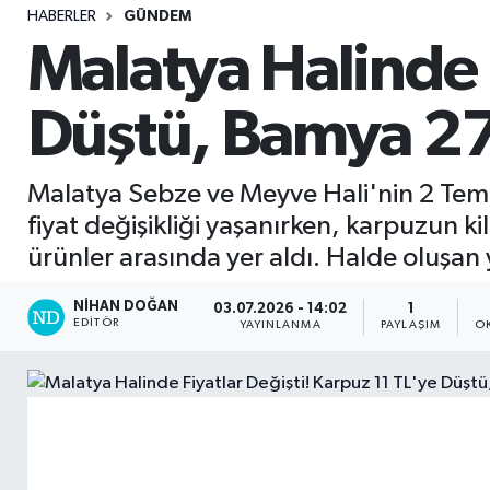
HABERLER
GÜNDEM
Sağlık
Malatya Halinde F
Seri İlan
Düştü, Bamya 27
Siyaset
Malatya Sebze ve Meyve Hali'nin 2 Temmu
Spor
fiyat değişikliği yaşanırken, karpuzun ki
ürünler arasında yer aldı. Halde oluşa
Yaşam
NIHAN DOĞAN
03.07.2026 - 14:02
1
EDITÖR
YAYINLANMA
PAYLAŞIM
O