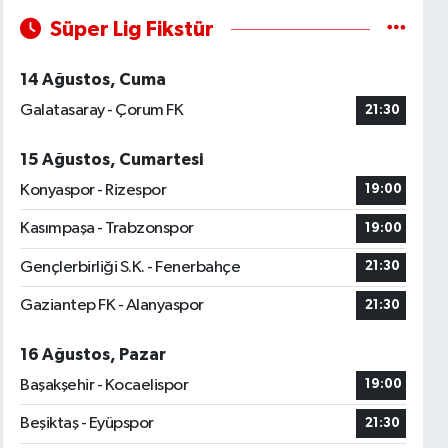
Süper Lig Fikstür
14 Ağustos, Cuma
Galatasaray - Çorum FK
21:30
15 Ağustos, Cumartesi
Konyaspor - Rizespor
19:00
Kasımpaşa - Trabzonspor
19:00
Gençlerbirliği S.K. - Fenerbahçe
21:30
Gaziantep FK - Alanyaspor
21:30
16 Ağustos, Pazar
Başakşehir - Kocaelispor
19:00
Beşiktaş - Eyüpspor
21:30