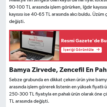
Malatya'nın simgesi olan kayısı da hal fiyat listes
90-100 TL arasında işlem görürken, Iğdır kayısısı
kayısısı ise 40-65 TL arasında alıcı buldu. Üzüm ç
değişti.
Resmi Gazete'de Bu
İçeriği Görüntüle
Bamya Zirvede, Zencefil En Pah
Sebze grubunda en dikkat çeken ürün yine bamy
arasında işlem görerek listenin en yüksek fiyatlı 
250-300 TL fiyatıyla en pahalı ürün olarak öne ç
TL arasında değişti.