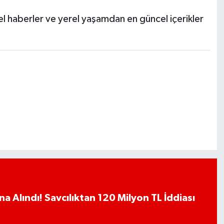
 haberler ve yerel yaşamdan en güncel içerikler
a Alındı! Savcılıktan 120 Milyon TL İddiası