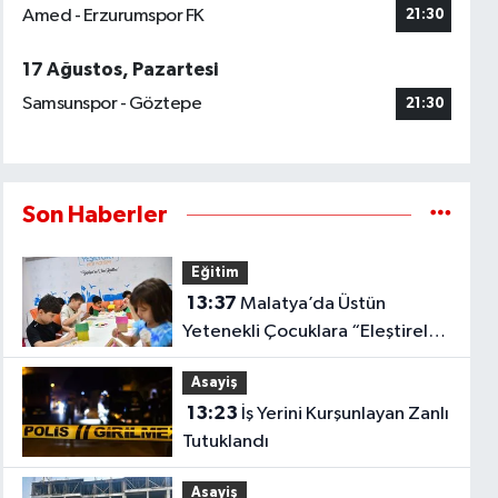
Amed - Erzurumspor FK
21:30
17 Ağustos, Pazartesi
Samsunspor - Göztepe
21:30
Son Haberler
Eğitim
13:37
Malatya’da Üstün
Yetenekli Çocuklara “Eleştirel
Düşünme” Eğitimi Çağrısı..
Asayiş
13:23
İş Yerini Kurşunlayan Zanlı
Tutuklandı
Asayiş