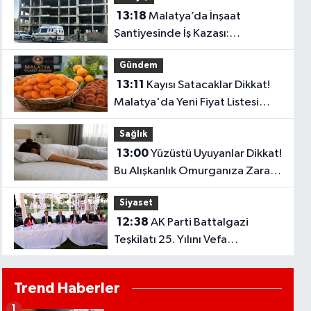
13:18
Malatya’da İnşaat
Şantiyesinde İş Kazası:
Yüksekten Düşen İşçi Hastaneye
Gündem
Kaldırıldı
13:11
Kayısı Satacaklar Dikkat!
Malatya'da Yeni Fiyat Listesi
Açıklandı
Sağlık
13:00
Yüzüstü Uyuyanlar Dikkat!
Bu Alışkanlık Omurganıza Zarar
Verebilir
Siyaset
12:38
AK Parti Battalgazi
Teşkilatı 25. Yılını Vefa
Programıyla Kutladı
Trend Haberler
1