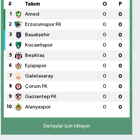
#
Takım
O
P
1
Amed
0
0
2
Erzurumspor FK
0
0
3
Başakşehir
0
0
4
Kocaelispor
0
0
5
Beşiktaş
0
0
6
Eyüpspor
0
0
7
Galatasaray
0
0
8
Çorum FK
0
0
9
Gaziantep FK
0
0
10
Alanyaspor
0
0
Detaylar için tıklayın