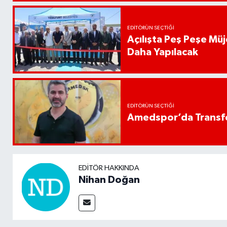
EDITÖRÜN SEÇTIĞI
Açılışta Peş Peşe Müj
Daha Yapılacak
EDITÖRÜN SEÇTIĞI
Amedspor’da Transfe
EDITÖR HAKKINDA
Nihan Doğan