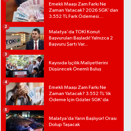
Emekli Maaşı Zam Farkı Ne
Zaman Yatacak? 2026 SGK'dan
3.552 TL Fark Ödemesi
Bekleniyor
2
Malatya'da TOKİ Konut
Başvuruları Başladı! Yalnızca 2
Başvuru Şartı Var...
3
Kayısıda İşçilik Maliyetlerini
Düşürecek Önemli Buluş
4
Emekli Maaşı Zam Farkı Ne
Zaman Yatacak? 3.552 TL'lik
Ödeme İçin Gözler SGK'da
5
Malatya’da Yarın Başlıyor! Orası
Dolup Taşacak