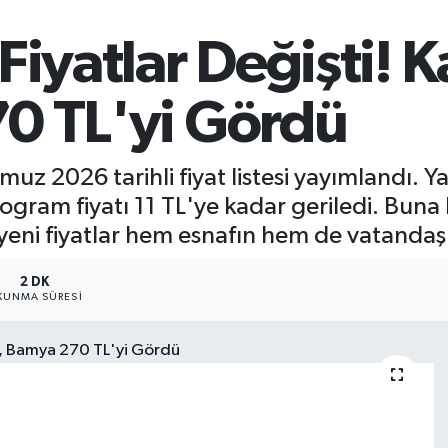
iyatlar Değişti! K
0 TL'yi Gördü
z 2026 tarihli fiyat listesi yayımlandı. Y
logram fiyatı 11 TL'ye kadar geriledi. Buna
n yeni fiyatlar hem esnafın hem de vatand
2 DK
KUNMA SÜRESI