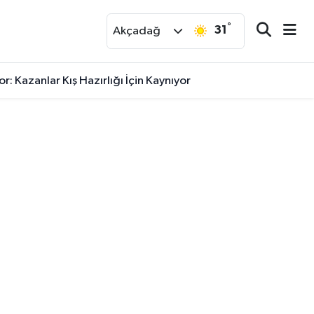
°
31
r
Akçadağ
 Kazanlar Kış Hazırlığı İçin Kaynıyor