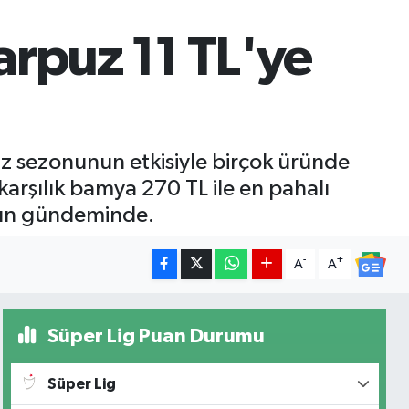
arpuz 11 TL'ye
az sezonunun etkisiyle birçok üründe
 karşılık bamya 270 TL ile en pahalı
aşın gündeminde.
-
+
A
A
Süper Lig Puan Durumu
Süper Lig