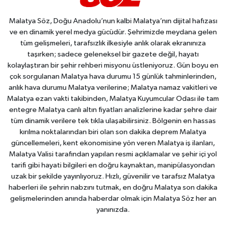
Malatya Söz, Doğu Anadolu’nun kalbi Malatya’nın dijital hafızası
ve en dinamik yerel medya gücüdür. Şehrimizde meydana gelen
tüm gelişmeleri, tarafsızlık ilkesiyle anlık olarak ekranınıza
taşırken; sadece geleneksel bir gazete değil, hayatı
kolaylaştıran bir şehir rehberi misyonu üstleniyoruz. Gün boyu en
çok sorgulanan Malatya hava durumu 15 günlük tahminlerinden,
anlık hava durumu Malatya verilerine; Malatya namaz vakitleri ve
Malatya ezan vakti takibinden, Malatya Kuyumcular Odası ile tam
entegre Malatya canlı altın fiyatları analizlerine kadar şehre dair
tüm dinamik verilere tek tıkla ulaşabilirsiniz. Bölgenin en hassas
kırılma noktalarından biri olan son dakika deprem Malatya
güncellemeleri, kent ekonomisine yön veren Malatya iş ilanları,
Malatya Valisi tarafından yapılan resmi açıklamalar ve şehir içi yol
tarifi gibi hayati bilgileri en doğru kaynaktan, manipülasyondan
uzak bir şekilde yayınlıyoruz. Hızlı, güvenilir ve tarafsız Malatya
haberleri ile şehrin nabzını tutmak, en doğru Malatya son dakika
gelişmelerinden anında haberdar olmak için Malatya Söz her an
yanınızda.