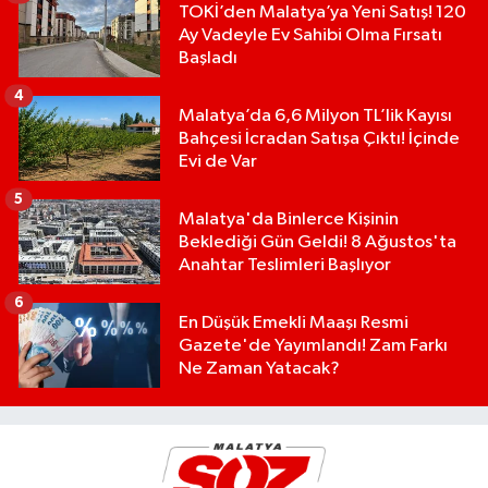
TOKİ’den Malatya’ya Yeni Satış! 120
Ay Vadeyle Ev Sahibi Olma Fırsatı
Başladı
4
Malatya’da 6,6 Milyon TL’lik Kayısı
Bahçesi İcradan Satışa Çıktı! İçinde
Evi de Var
5
Malatya'da Binlerce Kişinin
Beklediği Gün Geldi! 8 Ağustos'ta
Anahtar Teslimleri Başlıyor
6
En Düşük Emekli Maaşı Resmi
Gazete'de Yayımlandı! Zam Farkı
Ne Zaman Yatacak?