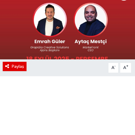
Paylaş
-
+
A
A