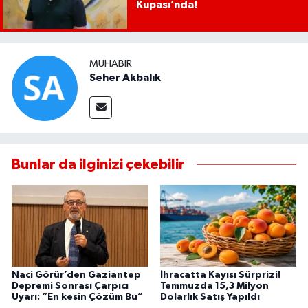
Kupası’nda!
MUHABIR
Seher Akbalık
Bunlar da ilginizi çekebilir
Naci Görür’den Gaziantep
İhracatta Kayısı Sürprizi!
Depremi Sonrası Çarpıcı
Temmuzda 15,3 Milyon
Uyarı: “En kesin Çözüm Bu”
Dolarlık Satış Yapıldı