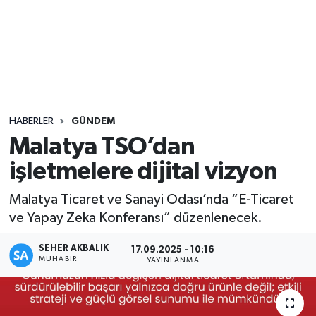
Sağlık
Seri İlan
Siyaset
HABERLER
GÜNDEM
Spor
Malatya TSO’dan
işletmelere dijital vizyon
Yaşam
Malatya Ticaret ve Sanayi Odası’nda “E-Ticaret
ve Yapay Zeka Konferansı” düzenlenecek.
SEHER AKBALIK
17.09.2025 - 10:16
MUHABIR
YAYINLANMA