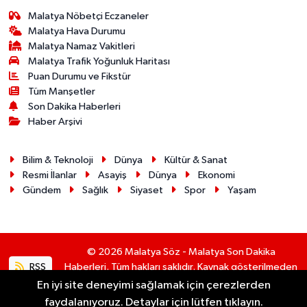
Malatya Nöbetçi Eczaneler
Malatya Hava Durumu
Malatya Namaz Vakitleri
Malatya Trafik Yoğunluk Haritası
Puan Durumu ve Fikstür
Tüm Manşetler
Son Dakika Haberleri
Haber Arşivi
Bilim & Teknoloji
Dünya
Kültür & Sanat
Resmi İlanlar
Asayiş
Dünya
Ekonomi
Gündem
Sağlık
Siyaset
Spor
Yaşam
© 2026 Malatya Söz - Malatya Son Dakika
RSS
Haberleri. Tüm hakları saklıdır. Kaynak gösterilmeden
alıntı yapılamaz.
En iyi site deneyimi sağlamak için çerezlerden
faydalanıyoruz. Detaylar için lütfen tıklayın.