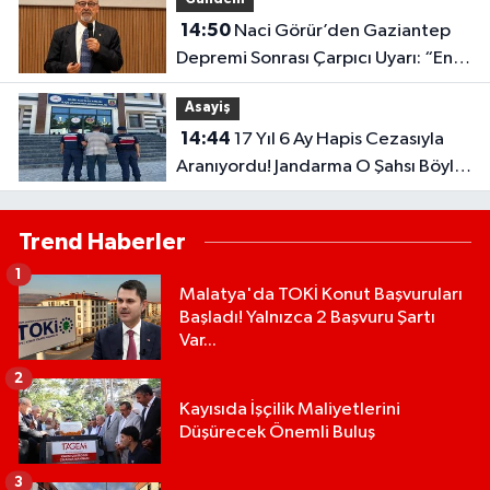
14:50
Naci Görür’den Gaziantep
Depremi Sonrası Çarpıcı Uyarı: “En
kesin Çözüm Bu”
Asayiş
14:44
17 Yıl 6 Ay Hapis Cezasıyla
Aranıyordu! Jandarma O Şahsı Böyle
Yakaladı
Trend Haberler
1
Malatya'da TOKİ Konut Başvuruları
Başladı! Yalnızca 2 Başvuru Şartı
Var...
2
Kayısıda İşçilik Maliyetlerini
Düşürecek Önemli Buluş
3