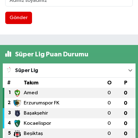
Gönder
Süper Lig Puan Durumu
Süper Lig
#
Takım
O
P
1
Amed
0
0
2
Erzurumspor FK
0
0
3
Başakşehir
0
0
4
Kocaelispor
0
0
5
Beşiktaş
0
0