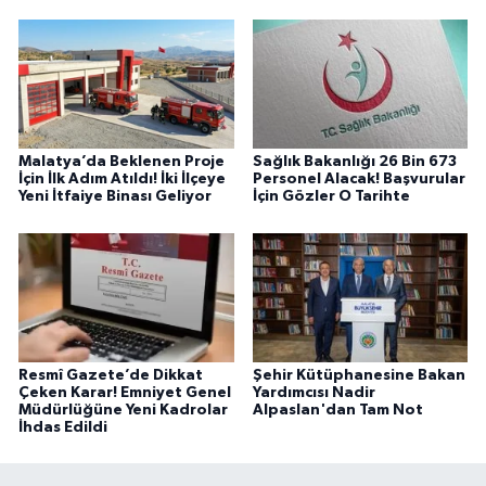
Malatya’da Beklenen Proje
Sağlık Bakanlığı 26 Bin 673
İçin İlk Adım Atıldı! İki İlçeye
Personel Alacak! Başvurular
Yeni İtfaiye Binası Geliyor
İçin Gözler O Tarihte
Resmî Gazete’de Dikkat
Şehir Kütüphanesine Bakan
Çeken Karar! Emniyet Genel
Yardımcısı Nadir
Müdürlüğüne Yeni Kadrolar
Alpaslan'dan Tam Not
İhdas Edildi