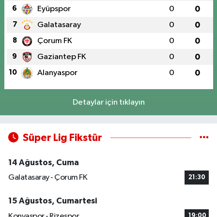
6
Eyüpspor
0
0
7
Galatasaray
0
0
8
Çorum FK
0
0
9
Gaziantep FK
0
0
10
Alanyaspor
0
0
Detaylar için tıklayın
Süper Lig Fikstür
14 Ağustos, Cuma
Galatasaray - Çorum FK
21:30
15 Ağustos, Cumartesi
Konyaspor - Rizespor
19:00