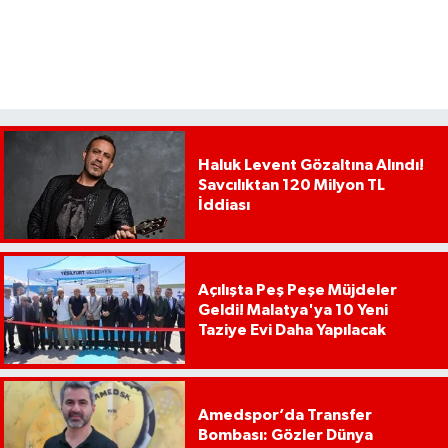
Haluk Levent Gözaltına Alındı!
Savcılıktan 120 Milyon TL
İddiası
Açılışta Peş Peşe Müjdeler
Geldi! Malatya'ya 10 Yeni
Taziye Evi Daha Yapılacak
Amedspor’da Transfer
Bombası: Gözler Dünya