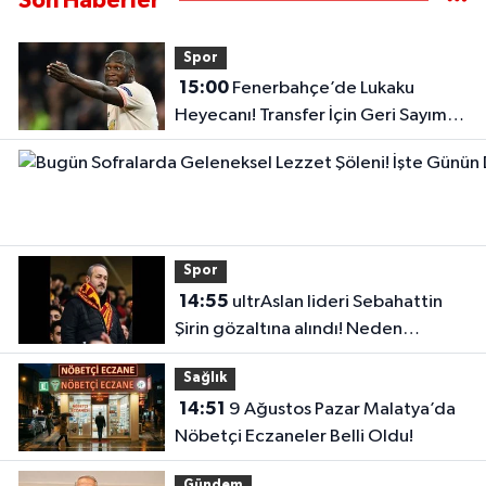
Son Haberler
Spor
15:00
Fenerbahçe’de Lukaku
Heyecanı! Transfer İçin Geri Sayım
Başladı
Spor
14:55
ultrAslan lideri Sebahattin
Şirin gözaltına alındı! Neden
gözaltına alındığı belli oldu
Sağlık
14:51
9 Ağustos Pazar Malatya’da
Nöbetçi Eczaneler Belli Oldu!
Gündem