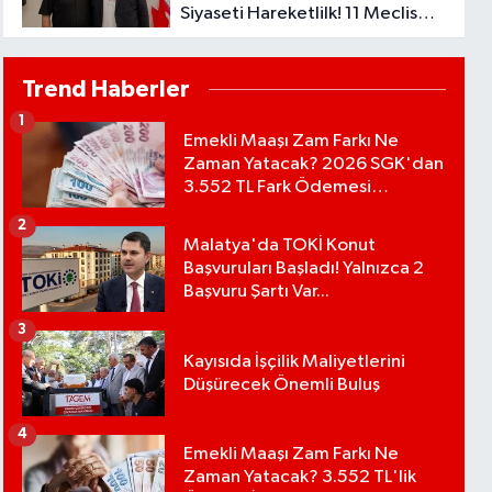
Siyaseti Hareketlilk! 11 Meclis
Üyesi Yeni Parti’ye Katıldı..
Trend Haberler
1
Emekli Maaşı Zam Farkı Ne
Zaman Yatacak? 2026 SGK'dan
3.552 TL Fark Ödemesi
Bekleniyor
2
Malatya'da TOKİ Konut
Başvuruları Başladı! Yalnızca 2
Başvuru Şartı Var...
3
Kayısıda İşçilik Maliyetlerini
Düşürecek Önemli Buluş
4
Emekli Maaşı Zam Farkı Ne
Zaman Yatacak? 3.552 TL'lik