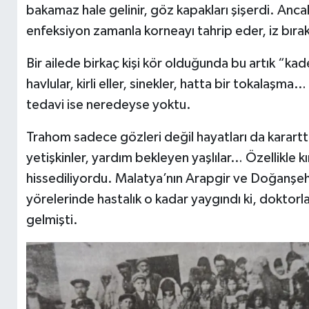
bakamaz hale gelinir, göz kapakları şişerdi. Anca
enfeksiyon zamanla korneayı tahrip eder, iz bırak
Bir ailede birkaç kişi kör olduğunda bu artık “kade
havlular, kirli eller, sinekler, hatta bir tokalaşma
tedavi ise neredeyse yoktu.
Trahom sadece gözleri değil hayatları da karart
yetişkinler, yardım bekleyen yaşlılar… Özellikle k
hissediliyordu. Malatya’nın Arapgir ve Doğanşehir
yörelerinde hastalık o kadar yaygındı ki, doktorl
gelmişti.