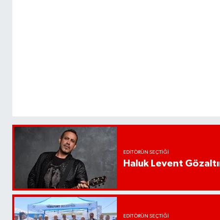
EDITÖRÜN SEÇTIĞI
Haluk Levent Gözaltın
EDITÖRÜN SEÇTIĞI