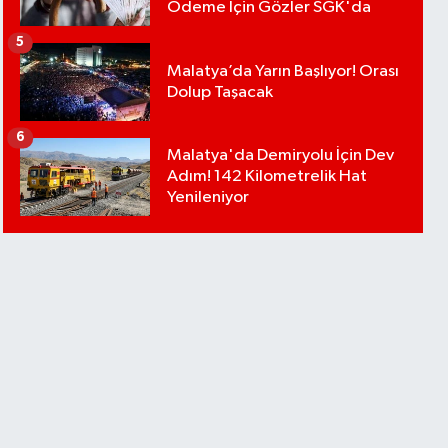
Ödeme İçin Gözler SGK'da
5
Malatya’da Yarın Başlıyor! Orası
Dolup Taşacak
6
Malatya'da Demiryolu İçin Dev
Adım! 142 Kilometrelik Hat
Yenileniyor