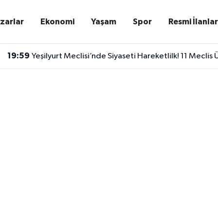
zarlar
Ekonomi
Yaşam
Spor
Resmi İlanla
19:59
Yeşilyurt Meclisi’nde Siyaseti Hareketlilk! 11 Meclis Ü
19:33
Malatyalı Üniversitelilere 13 Bin 750 TL Burs Fırsatı! B