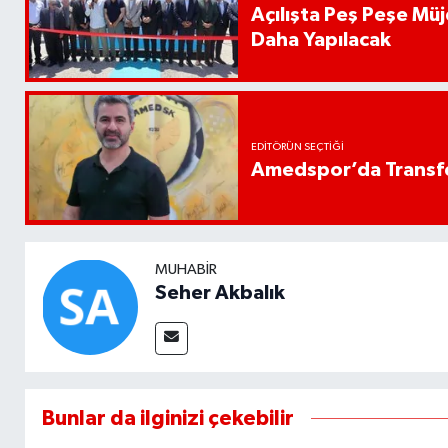
Açılışta Peş Peşe Müj
Daha Yapılacak
EDITÖRÜN SEÇTIĞI
Amedspor’da Transfe
MUHABIR
Seher Akbalık
Bunlar da ilginizi çekebilir