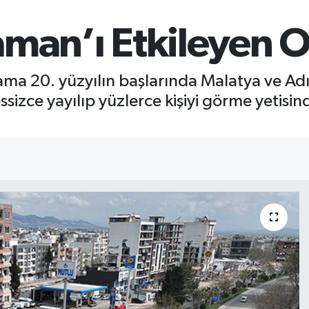
man’ı Etkileyen O
a 20. yüzyılın başlarında Malatya ve Adıy
izce yayılıp yüzlerce kişiyi görme yetisinde