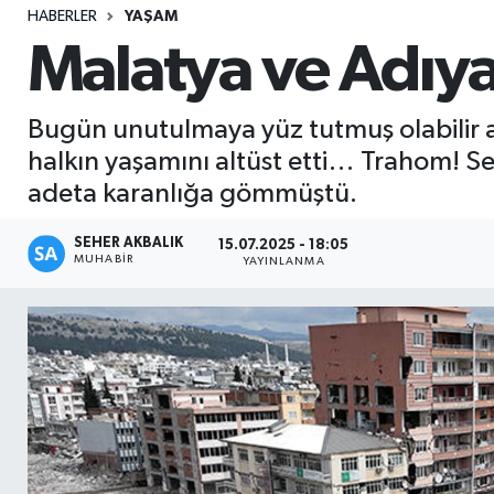
HABERLER
YAŞAM
Sağlık
Malatya ve Adıya
Seri İlan
Bugün unutulmaya yüz tutmuş olabilir am
Siyaset
halkın yaşamını altüst etti… Trahom! Sess
adeta karanlığa gömmüştü.
Spor
SEHER AKBALIK
15.07.2025 - 18:05
MUHABIR
Yaşam
YAYINLANMA