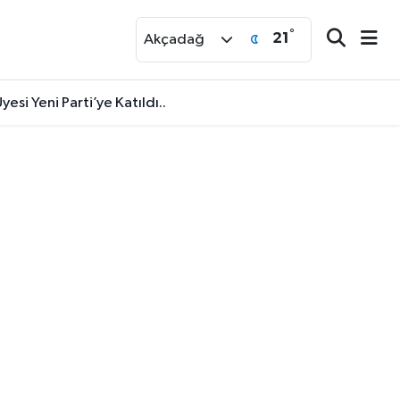
°
21
r
Akçadağ
yesi Yeni Parti’ye Katıldı..
aşvurular Başlıyor...