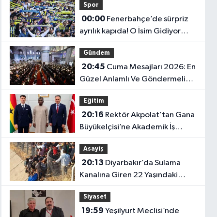
Spor
00:00
Fenerbahçe’de sürpriz
ayrılık kapıda! O İsim Gidiyor
mu?
Gündem
20:45
Cuma Mesajları 2026: En
Güzel Anlamlı Ve Göndermeli
Cuma Sözleri..
Eğitim
20:16
Rektör Akpolat’tan Gana
Büyükelçisi’ne Akademik İş
Birliği Ziyareti!
Asayiş
20:13
Diyarbakır’da Sulama
Kanalına Giren 22 Yaşındaki
Genç Hayatını Kaybetti!
Siyaset
19:59
Yeşilyurt Meclisi’nde