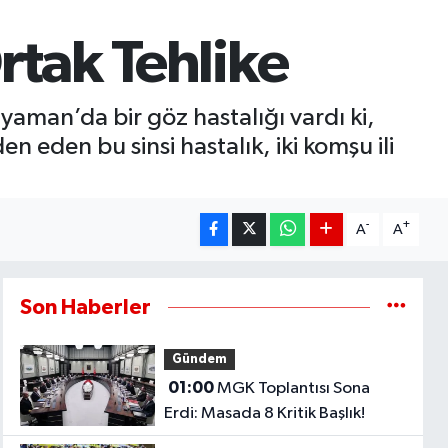
rtak Tehlike
aman’da bir göz hastalığı vardı ki,
n eden bu sinsi hastalık, iki komşu ili
-
+
A
A
Son Haberler
Gündem
01:00
MGK Toplantısı Sona
Erdi: Masada 8 Kritik Başlık!