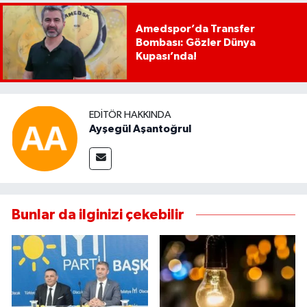
Amedspor’da Transfer
Bombası: Gözler Dünya
Kupası’nda!
EDITÖR HAKKINDA
Ayşegül Aşantoğrul
Bunlar da ilginizi çekebilir