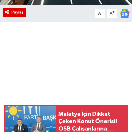
Paylaş
-
+
A
A
Malatya İçin Dikkat
Çeken Konut Önerisi!
OSB Çalışanlarına