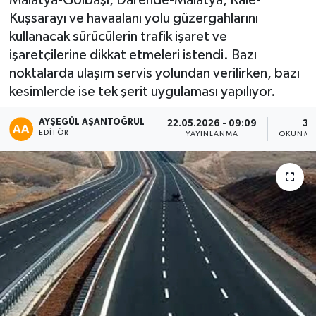
Kuşsarayı ve havaalanı yolu güzergahlarını
kullanacak sürücülerin trafik işaret ve
işaretçilerine dikkat etmeleri istendi. Bazı
noktalarda ulaşım servis yolundan verilirken, bazı
kesimlerde ise tek şerit uygulaması yapılıyor.
AYŞEGÜL AŞANTOĞRUL
22.05.2026 - 09:09
3 
EDITÖR
YAYINLANMA
OKUNMA 