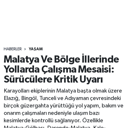
Sağlık
Seri İlan
Siyaset
HABERLER
YAŞAM
Spor
Malatya Ve Bölge İllerinde
Yollarda Çalışma Mesaisi:
Yaşam
Sürücülere Kritik Uyarı
Karayolları ekiplerinin Malatya başta olmak üzere
Elazığ, Bingöl, Tunceli ve Adıyaman çevresindeki
birçok güzergahta yürüttüğü yol yapım, bakım ve
onarım çalışmaları nedeniyle ulaşım bazı
kesimlerde kontrollü sağlanıyor. Özellikle
Malatya-Gölbaşı, Darende-Malatya, Kale-