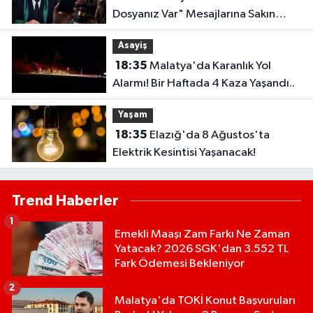
Dosyanız Var" Mesajlarına Sakın
Kanmayın
Asayiş
18:35
Malatya'da Karanlık Yol
Alarmı! Bir Haftada 4 Kaza Yaşandı..
Yaşam
18:35
Elazığ'da 8 Ağustos'ta
Elektrik Kesintisi Yaşanacak!
Trend Haberler
1
Emekli Maaşı Zam Farkı Ne Zaman
Yatacak? 2026 SGK'dan 3.552 TL
Fark Ödemesi Bekleniyor
2
Malatya'da TOKİ Konut Başvuruları