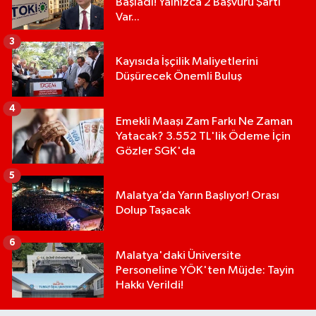
Başladı! Yalnızca 2 Başvuru Şartı
Var...
3
Kayısıda İşçilik Maliyetlerini
Düşürecek Önemli Buluş
4
Emekli Maaşı Zam Farkı Ne Zaman
Yatacak? 3.552 TL'lik Ödeme İçin
Gözler SGK'da
5
Malatya’da Yarın Başlıyor! Orası
Dolup Taşacak
6
Malatya'daki Üniversite
Personeline YÖK'ten Müjde: Tayin
Hakkı Verildi!