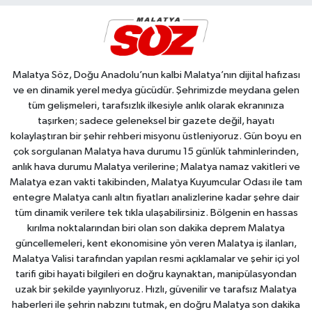
Malatya Söz, Doğu Anadolu’nun kalbi Malatya’nın dijital hafızası
ve en dinamik yerel medya gücüdür. Şehrimizde meydana gelen
tüm gelişmeleri, tarafsızlık ilkesiyle anlık olarak ekranınıza
taşırken; sadece geleneksel bir gazete değil, hayatı
kolaylaştıran bir şehir rehberi misyonu üstleniyoruz. Gün boyu en
çok sorgulanan Malatya hava durumu 15 günlük tahminlerinden,
anlık hava durumu Malatya verilerine; Malatya namaz vakitleri ve
Malatya ezan vakti takibinden, Malatya Kuyumcular Odası ile tam
entegre Malatya canlı altın fiyatları analizlerine kadar şehre dair
tüm dinamik verilere tek tıkla ulaşabilirsiniz. Bölgenin en hassas
kırılma noktalarından biri olan son dakika deprem Malatya
güncellemeleri, kent ekonomisine yön veren Malatya iş ilanları,
Malatya Valisi tarafından yapılan resmi açıklamalar ve şehir içi yol
tarifi gibi hayati bilgileri en doğru kaynaktan, manipülasyondan
uzak bir şekilde yayınlıyoruz. Hızlı, güvenilir ve tarafsız Malatya
haberleri ile şehrin nabzını tutmak, en doğru Malatya son dakika