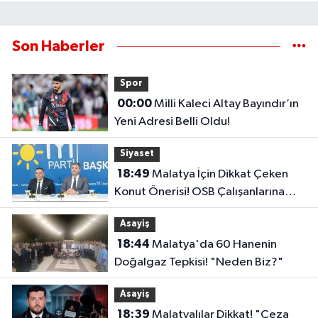
Son Haberler
Spor
00:00
Milli Kaleci Altay Bayındır’ın
Yeni Adresi Belli Oldu!
Siyaset
18:49
Malatya İçin Dikkat Çeken
Konut Önerisi! OSB Çalışanlarına
Faizsiz Ev Çağrısı..
Asayiş
18:44
Malatya'da 60 Hanenin
Doğalgaz Tepkisi! "Neden Biz?"
Asayiş
18:39
Malatyalılar Dikkat! "Ceza