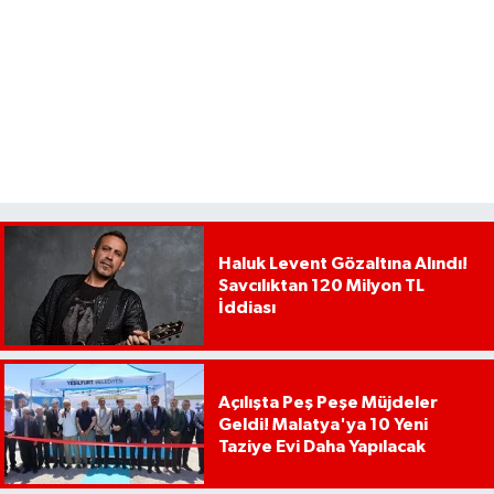
Haluk Levent Gözaltına Alındı!
Savcılıktan 120 Milyon TL
İddiası
Açılışta Peş Peşe Müjdeler
Geldi! Malatya'ya 10 Yeni
Taziye Evi Daha Yapılacak