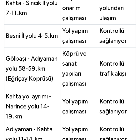
Kahta - Sincik İl yolu
onarım
yolundan
7-11.km
çalışması
ulaşım
Yol yapım
Kontrollü
Besni İl yolu 4-5.km
çalışması
sağlanıyor
Köprü ve
Gölbaşı - Adıyaman
sanat
Kontrollü
yolu 58-59.km
yapıları
trafik akışı
(Eğriçay Köprüsü)
çalışması
Kahta yol ayrımı -
Yol yapım
Kontrollü
Narince yolu 14-
çalışması
sağlanıyor
19.km
Adıyaman - Kahta
Yol yapım
Kontrollü
yolu 11-14.km
çalışması
sağlanıyor