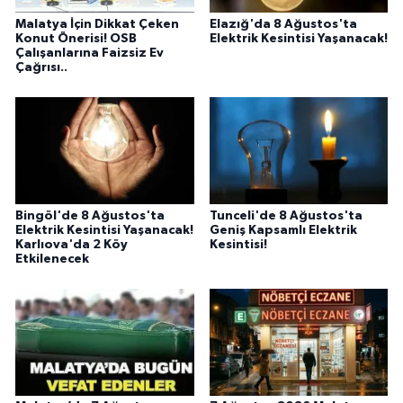
Malatya İçin Dikkat Çeken
Elazığ'da 8 Ağustos'ta
Konut Önerisi! OSB
Elektrik Kesintisi Yaşanacak!
Çalışanlarına Faizsiz Ev
Çağrısı..
Bingöl'de 8 Ağustos'ta
Tunceli'de 8 Ağustos'ta
Elektrik Kesintisi Yaşanacak!
Geniş Kapsamlı Elektrik
Karlıova'da 2 Köy
Kesintisi!
Etkilenecek