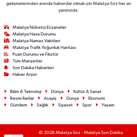
gelişmelerinden anında haberdar olmak için Malatya Söz her an
yanınızda.
Malatya Nöbetçi Eczaneler
Malatya Hava Durumu
Malatya Namaz Vakitleri
Malatya Trafik Yoğunluk Haritası
Puan Durumu ve Fikstür
Tüm Manşetler
Son Dakika Haberleri
Haber Arşivi
Bilim & Teknoloji
Dünya
Kültür & Sanat
Resmi İlanlar
Asayiş
Dünya
Ekonomi
Gündem
Sağlık
Siyaset
Spor
Yaşam
© 2026 Malatya Söz - Malatya Son Dakika