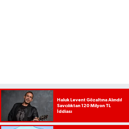
Haluk Levent Gözaltına Alındı!
Savcılıktan 120 Milyon TL
İddiası