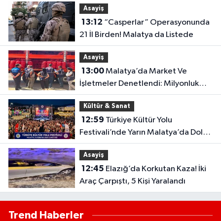
Asayiş
13:12
“Casperlar” Operasyonunda
21 İl Birden! Malatya da Listede
Asayiş
13:00
Malatya’da Market Ve
İşletmeler Denetlendi: Milyonluk
Tablo Ortaya Çıktı
Kültür & Sanat
12:59
Türkiye Kültür Yolu
Festivali’nde Yarın Malatya’da Dolu
Dolu Program! İşte Detaylar..
Asayiş
12:45
Elazığ’da Korkutan Kaza! İki
Araç Çarpıştı, 5 Kişi Yaralandı
Trend Haberler