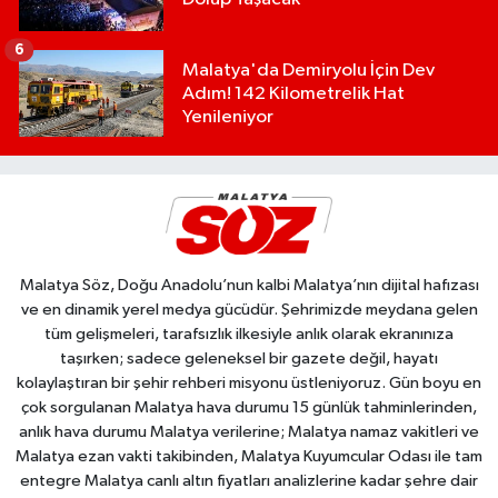
6
Malatya'da Demiryolu İçin Dev
Adım! 142 Kilometrelik Hat
Yenileniyor
Malatya Söz, Doğu Anadolu’nun kalbi Malatya’nın dijital hafızası
ve en dinamik yerel medya gücüdür. Şehrimizde meydana gelen
tüm gelişmeleri, tarafsızlık ilkesiyle anlık olarak ekranınıza
taşırken; sadece geleneksel bir gazete değil, hayatı
kolaylaştıran bir şehir rehberi misyonu üstleniyoruz. Gün boyu en
çok sorgulanan Malatya hava durumu 15 günlük tahminlerinden,
anlık hava durumu Malatya verilerine; Malatya namaz vakitleri ve
Malatya ezan vakti takibinden, Malatya Kuyumcular Odası ile tam
entegre Malatya canlı altın fiyatları analizlerine kadar şehre dair