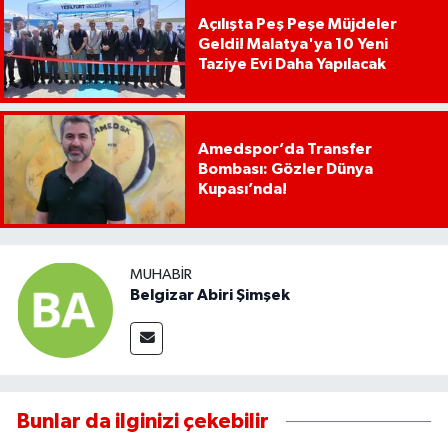
Açılışta Peş Peşe Müjdeler
Geldi! Malatya'ya 10 Yeni
Taziye Evi Daha Yapılacak
Amedspor’da Transfer
Bombası: Gözler Dünya
Kupası’nda!
MUHABIR
Belgizar Abiri Şimşek
Bunlar da ilginizi çekebilir