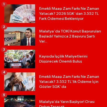
1
Emekli Maaşı Zam Farkı Ne Zaman
Yatacak? 2026 SGK'dan 3.552 TL
Fark Ödemesi Bekleniyor
2
Malatya'da TOKİ Konut Başvuruları
Başladı! Yalnızca 2 Başvuru Şartı
Var...
3
Kayısıda İşçilik Maliyetlerini
Düşürecek Önemli Buluş
4
Emekli Maaşı Zam Farkı Ne Zaman
Yatacak? 3.552 TL'lik Ödeme İçin
Gözler SGK'da
5
Malatya’da Yarın Başlıyor! Orası
Dolup Taşacak