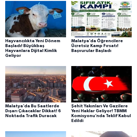
Hayvancılıkta Yeni Dönem
Malatya’da Öğrencilere
Başladı! Büyükbaş
Ücretsiz Kamp Fırsatı!
Hayvanlara Dijital Kimlik
Başvurular Başladı
Geliyor
Malatya’da Bu Saatlerde
Şehit Yakınları Ve Gazilere
Dışarı Çıkacaklar Dikkat! 6
Yeni Haklar Geliyor! TBMM
Noktada Trafik Duracak
Komisyonu’nda Teklif Kabul
Edildi