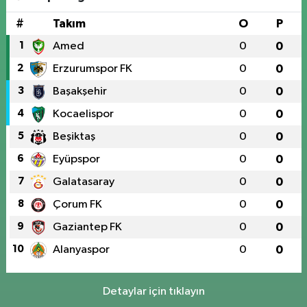
#
Takım
O
P
1
Amed
0
0
2
Erzurumspor FK
0
0
3
Başakşehir
0
0
4
Kocaelispor
0
0
5
Beşiktaş
0
0
6
Eyüpspor
0
0
7
Galatasaray
0
0
8
Çorum FK
0
0
9
Gaziantep FK
0
0
10
Alanyaspor
0
0
Detaylar için tıklayın