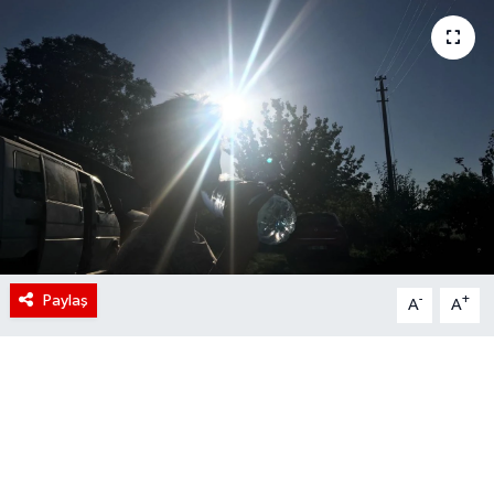
Paylaş
-
+
A
A