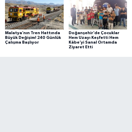
Malatya’nın Tren Hattında
Doğanşehir’de Çocuklar
Büyük Değişim! 240 Günlük
Hem Uzayı Keşfetti Hem
Çalışma Başlıyor
Kâbe’yi Sanal Ortamda
Ziyaret Etti