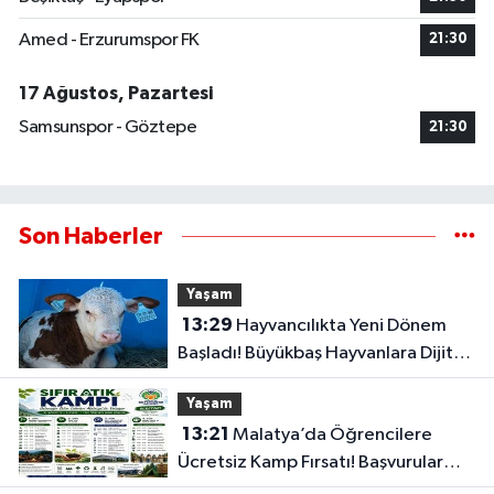
Amed - Erzurumspor FK
21:30
17 Ağustos, Pazartesi
Samsunspor - Göztepe
21:30
Son Haberler
Yaşam
13:29
Hayvancılıkta Yeni Dönem
Başladı! Büyükbaş Hayvanlara Dijital
Kimlik Geliyor
Yaşam
13:21
Malatya’da Öğrencilere
Ücretsiz Kamp Fırsatı! Başvurular
Başladı