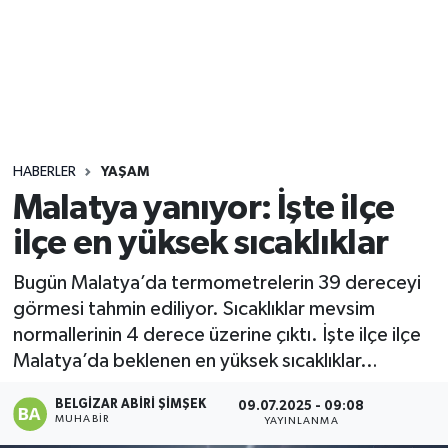
Sağlık
Seri İlan
Siyaset
HABERLER
YAŞAM
Spor
Malatya yanıyor: İşte ilçe
ilçe en yüksek sıcaklıklar
Yaşam
Bugün Malatya’da termometrelerin 39 dereceyi
görmesi tahmin ediliyor. Sıcaklıklar mevsim
normallerinin 4 derece üzerine çıktı. İşte ilçe ilçe
Malatya’da beklenen en yüksek sıcaklıklar…
BELGIZAR ABIRI ŞIMŞEK
09.07.2025 - 09:08
MUHABIR
YAYINLANMA