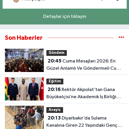
Detaylar için tıklayın
Son Haberler
Gündem
20:45
Cuma Mesajları 2026: En
Güzel Anlamlı Ve Göndermeli Cuma
Sözleri..
Eğitim
20:16
Rektör Akpolat’tan Gana
Büyükelçisi’ne Akademik İş Birliği
Ziyareti!
Asayiş
20:13
Diyarbakır’da Sulama
Kanalına Giren 22 Yaşındaki Genç