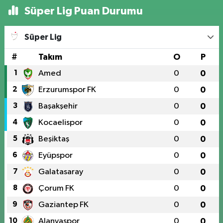
Süper Lig Puan Durumu
Süper Lig
#
Takım
O
P
1
Amed
0
0
2
Erzurumspor FK
0
0
3
Başakşehir
0
0
4
Kocaelispor
0
0
5
Beşiktaş
0
0
6
Eyüpspor
0
0
7
Galatasaray
0
0
8
Çorum FK
0
0
9
Gaziantep FK
0
0
10
Alanyaspor
0
0