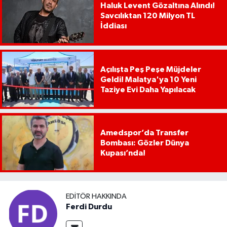
Haluk Levent Gözaltına Alındı!
Savcılıktan 120 Milyon TL
İddiası
Açılışta Peş Peşe Müjdeler
Geldi! Malatya'ya 10 Yeni
Taziye Evi Daha Yapılacak
Amedspor’da Transfer
Bombası: Gözler Dünya
Kupası’nda!
EDITÖR HAKKINDA
Ferdi Durdu