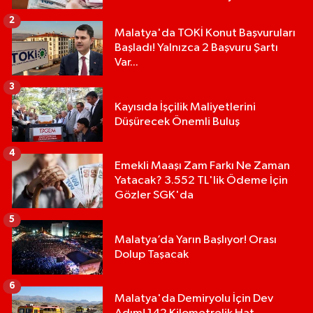
2
Malatya'da TOKİ Konut Başvuruları
Başladı! Yalnızca 2 Başvuru Şartı
Var...
3
Kayısıda İşçilik Maliyetlerini
Düşürecek Önemli Buluş
4
Emekli Maaşı Zam Farkı Ne Zaman
Yatacak? 3.552 TL'lik Ödeme İçin
Gözler SGK'da
5
Malatya’da Yarın Başlıyor! Orası
Dolup Taşacak
6
Malatya'da Demiryolu İçin Dev