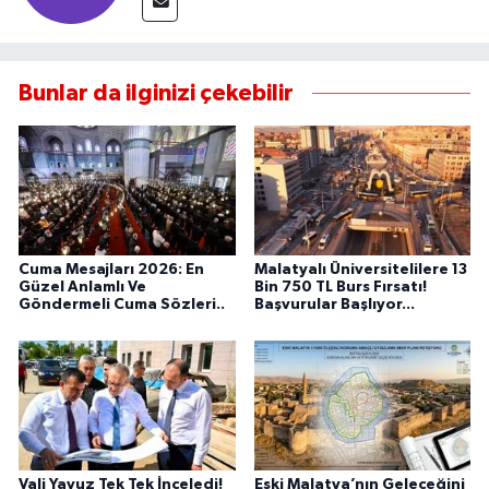
Bunlar da ilginizi çekebilir
Cuma Mesajları 2026: En
Malatyalı Üniversitelilere 13
Güzel Anlamlı Ve
Bin 750 TL Burs Fırsatı!
Göndermeli Cuma Sözleri..
Başvurular Başlıyor...
Vali Yavuz Tek Tek İnceledi!
Eski Malatya’nın Geleceğini