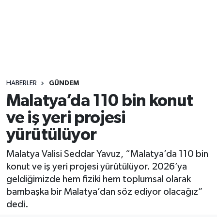
Sağlık
Seri İlan
Siyaset
HABERLER
GÜNDEM
Spor
Malatya’da 110 bin konut
ve iş yeri projesi
Yaşam
yürütülüyor
Malatya Valisi Seddar Yavuz, “Malatya’da 110 bin
konut ve iş yeri projesi yürütülüyor. 2026’ya
geldiğimizde hem fiziki hem toplumsal olarak
bambaşka bir Malatya’dan söz ediyor olacağız”
dedi.