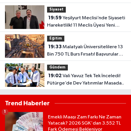
Hayatını Kaybetti!
Siyaset
19:59
Yeşilyurt Meclisi’nde Siyaseti
Hareketlilk! 11 Meclis Üyesi Yeni
Parti’ye Katıldı..
Eğitim
19:33
Malatyalı Üniversitelilere 13
Bin 750 TL Burs Fırsatı! Başvurular
Başlıyor...
Gündem
19:02
Vali Yavuz Tek Tek İnceledi!
Pütürge’de Dev Yatırımlar Masada..
Trend Haberler
1
Emekli Maaşı Zam Farkı Ne Zaman
Yatacak? 2026 SGK'dan 3.552 TL
Fark Ödemesi Bekleniyor