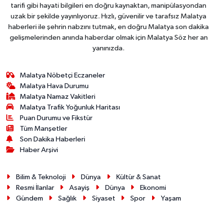
tarifi gibi hayati bilgileri en doğru kaynaktan, manipülasyondan
uzak bir şekilde yayınlıyoruz. Hızlı, güvenilir ve tarafsız Malatya
haberleri ile şehrin nabzını tutmak, en doğru Malatya son dakika
gelişmelerinden anında haberdar olmak için Malatya Söz her an
yanınızda.
Malatya Nöbetçi Eczaneler
Malatya Hava Durumu
Malatya Namaz Vakitleri
Malatya Trafik Yoğunluk Haritası
Puan Durumu ve Fikstür
Tüm Manşetler
Son Dakika Haberleri
Haber Arşivi
Bilim & Teknoloji
Dünya
Kültür & Sanat
Resmi İlanlar
Asayiş
Dünya
Ekonomi
Gündem
Sağlık
Siyaset
Spor
Yaşam