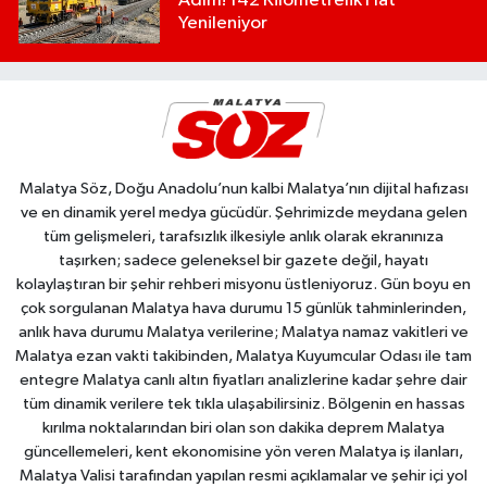
Adım! 142 Kilometrelik Hat
Yenileniyor
Malatya Söz, Doğu Anadolu’nun kalbi Malatya’nın dijital hafızası
ve en dinamik yerel medya gücüdür. Şehrimizde meydana gelen
tüm gelişmeleri, tarafsızlık ilkesiyle anlık olarak ekranınıza
taşırken; sadece geleneksel bir gazete değil, hayatı
kolaylaştıran bir şehir rehberi misyonu üstleniyoruz. Gün boyu en
çok sorgulanan Malatya hava durumu 15 günlük tahminlerinden,
anlık hava durumu Malatya verilerine; Malatya namaz vakitleri ve
Malatya ezan vakti takibinden, Malatya Kuyumcular Odası ile tam
entegre Malatya canlı altın fiyatları analizlerine kadar şehre dair
tüm dinamik verilere tek tıkla ulaşabilirsiniz. Bölgenin en hassas
kırılma noktalarından biri olan son dakika deprem Malatya
güncellemeleri, kent ekonomisine yön veren Malatya iş ilanları,
Malatya Valisi tarafından yapılan resmi açıklamalar ve şehir içi yol