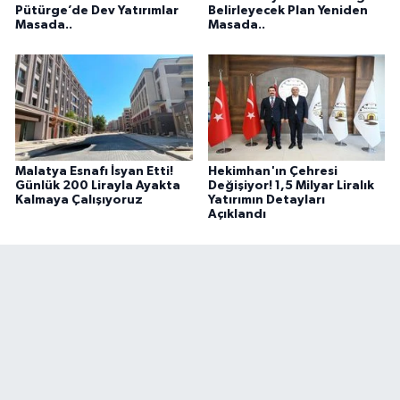
Pütürge’de Dev Yatırımlar
Belirleyecek Plan Yeniden
Masada..
Masada..
Malatya Esnafı İsyan Etti!
Hekimhan'ın Çehresi
Günlük 200 Lirayla Ayakta
Değişiyor! 1,5 Milyar Liralık
Kalmaya Çalışıyoruz
Yatırımın Detayları
Açıklandı