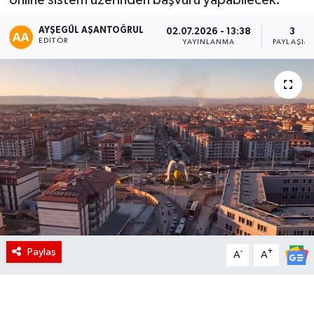
AYŞEGÜL AŞANTOĞRUL
02.07.2026 - 13:38
3
EDITÖR
YAYINLANMA
PAYLAŞIM
Paylaş
-
+
A
A