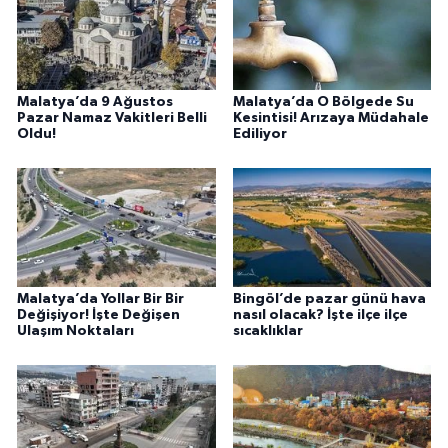
Malatya’da 9 Ağustos
Malatya’da O Bölgede Su
Pazar Namaz Vakitleri Belli
Kesintisi! Arızaya Müdahale
Oldu!
Ediliyor
Malatya’da Yollar Bir Bir
Bingöl’de pazar günü hava
Değişiyor! İşte Değişen
nasıl olacak? İşte ilçe ilçe
Ulaşım Noktaları
sıcaklıklar