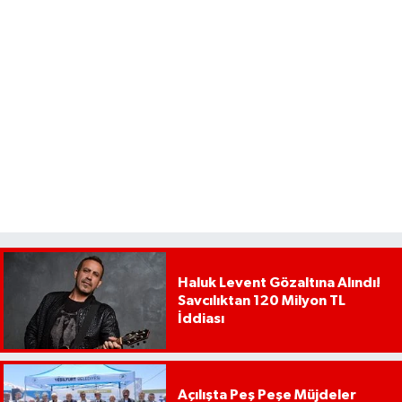
Haluk Levent Gözaltına Alındı!
Savcılıktan 120 Milyon TL
İddiası
Açılışta Peş Peşe Müjdeler