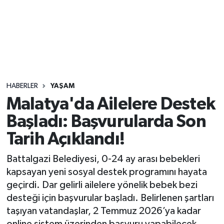
Sağlık
Seri İlan
Siyaset
HABERLER
YAŞAM
Spor
Malatya'da Ailelere Destek
Başladı: Başvurularda Son
Yaşam
Tarih Açıklandı!
Battalgazi Belediyesi, 0-24 ay arası bebekleri
kapsayan yeni sosyal destek programını hayata
geçirdi. Dar gelirli ailelere yönelik bebek bezi
desteği için başvurular başladı. Belirlenen şartları
taşıyan vatandaşlar, 2 Temmuz 2026’ya kadar
online sistem üzerinden başvuru yapabilecek.