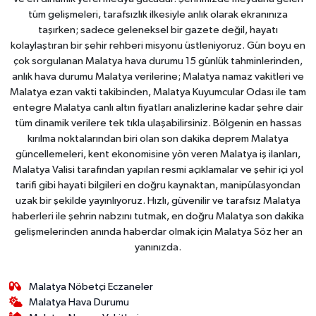
tüm gelişmeleri, tarafsızlık ilkesiyle anlık olarak ekranınıza
taşırken; sadece geleneksel bir gazete değil, hayatı
kolaylaştıran bir şehir rehberi misyonu üstleniyoruz. Gün boyu en
çok sorgulanan Malatya hava durumu 15 günlük tahminlerinden,
anlık hava durumu Malatya verilerine; Malatya namaz vakitleri ve
Malatya ezan vakti takibinden, Malatya Kuyumcular Odası ile tam
entegre Malatya canlı altın fiyatları analizlerine kadar şehre dair
tüm dinamik verilere tek tıkla ulaşabilirsiniz. Bölgenin en hassas
kırılma noktalarından biri olan son dakika deprem Malatya
güncellemeleri, kent ekonomisine yön veren Malatya iş ilanları,
Malatya Valisi tarafından yapılan resmi açıklamalar ve şehir içi yol
tarifi gibi hayati bilgileri en doğru kaynaktan, manipülasyondan
uzak bir şekilde yayınlıyoruz. Hızlı, güvenilir ve tarafsız Malatya
haberleri ile şehrin nabzını tutmak, en doğru Malatya son dakika
gelişmelerinden anında haberdar olmak için Malatya Söz her an
yanınızda.
Malatya Nöbetçi Eczaneler
Malatya Hava Durumu