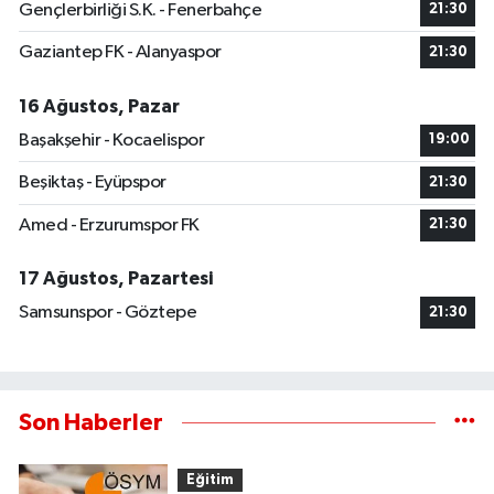
Gençlerbirliği S.K. - Fenerbahçe
21:30
Gaziantep FK - Alanyaspor
21:30
16 Ağustos, Pazar
Başakşehir - Kocaelispor
19:00
Beşiktaş - Eyüpspor
21:30
Amed - Erzurumspor FK
21:30
17 Ağustos, Pazartesi
Samsunspor - Göztepe
21:30
Son Haberler
Eğitim