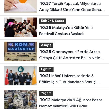
10:37
Tercih Yapacak Milyonlarca
Aday Dikkat! Süre Yarın Gece Sona
Eriyor
Kültür & Sanat
10:36
Malatya’da Kültür Yolu
Festivali Coşkusu Başladı
Asayiş
10:29
Operasyonun Perde Arkası
Ortaya Çıktı! Adresten Bakın Neler
Çıktı
Eğitim
10:21
İnönü Üniversitesinde 3
Bölüm İçin Gururlandıran Sonuç!
2028’e Kadar Geçerli
Yaşam
10:12
Malatya’da 9 Ağustos Pazar
Namaz Vakitleri Belli Oldu!