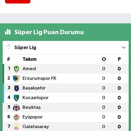
Süper Lig Puan Durumu
Süper Lig
#
Takım
O
P
1
Amed
0
0
2
Erzurumspor FK
0
0
3
Başakşehir
0
0
4
Kocaelispor
0
0
5
Beşiktaş
0
0
6
Eyüpspor
0
0
7
Galatasaray
0
0