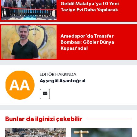
Geldi! Malatya'ya 10 Yeni
Taziye Evi Daha Yapılacak
Amedspor’da Transfer
Bombası: Gözler Dünya
Kupası’nda!
EDITÖR HAKKINDA
Ayşegül Aşantoğrul
Bunlar da ilginizi çekebilir