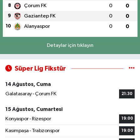
8
Çorum FK
0
0
9
Gaziantep FK
0
0
10
Alanyaspor
0
0
Detaylar için tıklayın
Süper Lig Fikstür
14 Ağustos, Cuma
Galatasaray - Çorum FK
21:30
15 Ağustos, Cumartesi
Konyaspor - Rizespor
19:00
Kasımpaşa - Trabzonspor
19:00