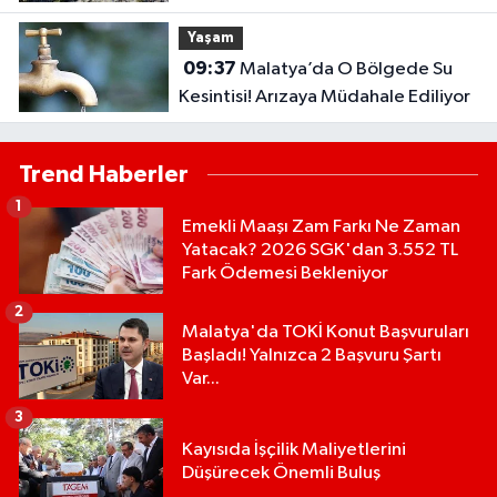
Yaşam
09:37
Malatya’da O Bölgede Su
Kesintisi! Arızaya Müdahale Ediliyor
Trend Haberler
1
Emekli Maaşı Zam Farkı Ne Zaman
Yatacak? 2026 SGK'dan 3.552 TL
Fark Ödemesi Bekleniyor
2
Malatya'da TOKİ Konut Başvuruları
Başladı! Yalnızca 2 Başvuru Şartı
Var...
3
Kayısıda İşçilik Maliyetlerini
Düşürecek Önemli Buluş