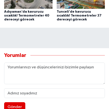
Adıyaman’da kavurucu
Tunceli’de kavurucu
sıcaklık! Termometreler 40
sıcaklık! Termometreler 37
dereceyi görecek
dereceyi görecek
Yorumlar
Gönder