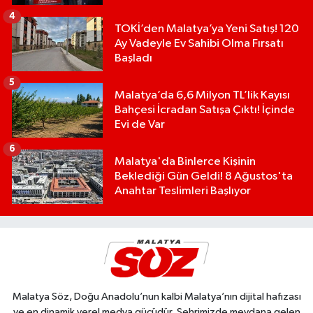
4
TOKİ’den Malatya’ya Yeni Satış! 120
Ay Vadeyle Ev Sahibi Olma Fırsatı
Başladı
5
Malatya’da 6,6 Milyon TL’lik Kayısı
Bahçesi İcradan Satışa Çıktı! İçinde
Evi de Var
6
Malatya'da Binlerce Kişinin
Beklediği Gün Geldi! 8 Ağustos'ta
Anahtar Teslimleri Başlıyor
Malatya Söz, Doğu Anadolu’nun kalbi Malatya’nın dijital hafızası
ve en dinamik yerel medya gücüdür. Şehrimizde meydana gelen