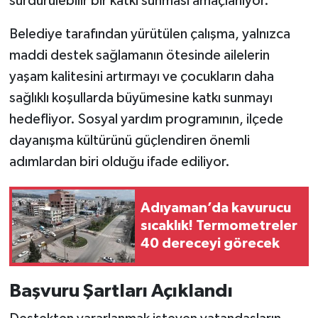
sürdürülebilir bir katkı sunması amaçlanıyor.
Belediye tarafından yürütülen çalışma, yalnızca
maddi destek sağlamanın ötesinde ailelerin
yaşam kalitesini artırmayı ve çocukların daha
sağlıklı koşullarda büyümesine katkı sunmayı
hedefliyor. Sosyal yardım programının, ilçede
dayanışma kültürünü güçlendiren önemli
adımlardan biri olduğu ifade ediliyor.
Adıyaman’da kavurucu
sıcaklık! Termometreler
40 dereceyi görecek
Başvuru Şartları Açıklandı