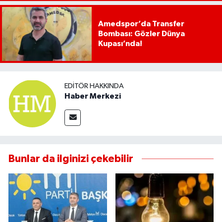
Amedspor’da Transfer
Bombası: Gözler Dünya
Kupası’nda!
EDITÖR HAKKINDA
Haber Merkezi
Bunlar da ilginizi çekebilir