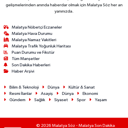
gelişmelerinden anında haberdar olmak için Malatya Söz her an
yanınızda.
Malatya Nöbetçi Eczaneler
Malatya Hava Durumu
Malatya Namaz Vakitleri
Malatya Trafik Yoğunluk Haritası
Puan Durumu ve Fikstür
Tüm Manşetler
Son Dakika Haberleri
Haber Arşivi
Bilim & Teknoloji
Dünya
Kültür & Sanat
Resmi İlanlar
Asayiş
Dünya
Ekonomi
Gündem
Sağlık
Siyaset
Spor
Yaşam
© 2026 Malatya Söz - Malatya Son Dakika