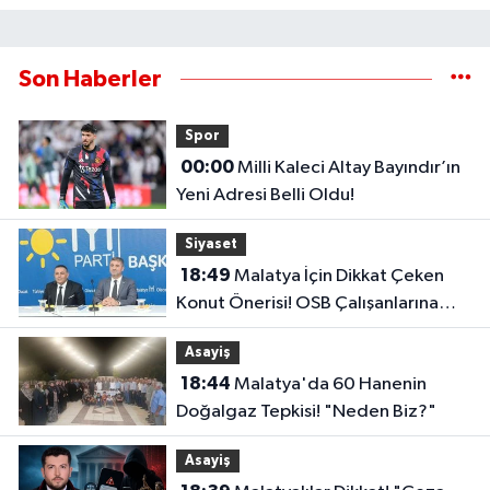
Son Haberler
Spor
00:00
Milli Kaleci Altay Bayındır’ın
Yeni Adresi Belli Oldu!
Siyaset
18:49
Malatya İçin Dikkat Çeken
Konut Önerisi! OSB Çalışanlarına
Faizsiz Ev Çağrısı..
Asayiş
18:44
Malatya'da 60 Hanenin
Doğalgaz Tepkisi! "Neden Biz?"
Asayiş