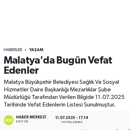
Sağlık
Seri İlan
Siyaset
HABERLER
YAŞAM
Spor
Malatya'da Bugün Vefat
Edenler
Yaşam
Malatya Büyükşehir Belediyesi Sağlık Ve Sosyal
Hizmetler Daire Başkanlığı Mezarlıklar Şube
Müdürlüğü Tarafından Verilen Bilgide 11.07.2025
Tarihinde Vefat Edenlerin Listesi Sunulmuştur.
HABER MERKEZI
11.07.2025 - 17:14
EDITÖR
YAYINLANMA