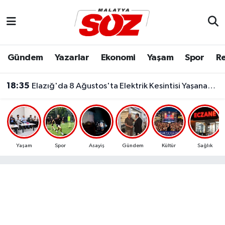
Asayiş
Malatya Nöbetçi Eczaneler
Gündem
Yazarlar
Ekonomi
Yaşam
Spor
Re
Bilim & Teknoloji
Malatya Hava Durumu
18:35
Elazığ'da 8 Ağustos'ta Elektrik Kesintisi Yaşanacak!
Dünya
Malatya Namaz Vakitleri
Eğitim
Malatya Trafik Yoğunluk Haritası
Ekonomi
Süper Lig Puan Durumu ve Fikstür
Yaşam
Spor
Asayiş
Gündem
Kültür
Sağlık
Gündem
Tüm Manşetler
Kültür & Sanat
Son Dakika Haberleri
Resmi İlanlar
Haber Arşivi