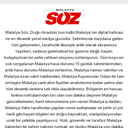
Malatya Söz, Doğu Anadolu’nun kalbi Malatya’nın dijital hafızası
ve en dinamik yerel medya gücüdür. Şehrimizde meydana gelen
tüm gelişmeleri, tarafsızlık ilkesiyle anlık olarak ekranınıza
taşırken; sadece geleneksel bir gazete değil, hayatı
kolaylaştıran bir şehir rehberi misyonu üstleniyoruz. Gün boyu en
çok sorgulanan Malatya hava durumu 15 günlük tahminlerinden,
anlık hava durumu Malatya verilerine; Malatya namaz vakitleri ve
Malatya ezan vakti takibinden, Malatya Kuyumcular Odası ile tam
entegre Malatya canlı altın fiyatları analizlerine kadar şehre dair
tüm dinamik verilere tek tıkla ulaşabilirsiniz. Bölgenin en hassas
kırılma noktalarından biri olan son dakika deprem Malatya
güncellemeleri, kent ekonomisine yön veren Malatya iş ilanları,
Malatya Valisi tarafından yapılan resmi açıklamalar ve şehir içi yol
tarifi gibi hayati bilgileri en doğru kaynaktan, manipülasyondan
uzak bir şekilde yayınlıyoruz. Hızlı, güvenilir ve tarafsız Malatya
haberleri ile şehrin nabzını tutmak, en doğru Malatya son dakika