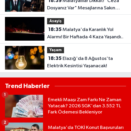
18:39
Malatyalılar Dikkat! "Ceza
Dosyanız Var" Mesajlarına Sakın
Kanmayın
Asayiş
18:35
Malatya'da Karanlık Yol
Alarmı! Bir Haftada 4 Kaza Yaşandı..
Yaşam
18:35
Elazığ'da 8 Ağustos'ta
Elektrik Kesintisi Yaşanacak!
Trend Haberler
1
Emekli Maaşı Zam Farkı Ne Zaman
Yatacak? 2026 SGK'dan 3.552 TL
Fark Ödemesi Bekleniyor
2
Malatya'da TOKİ Konut Başvuruları