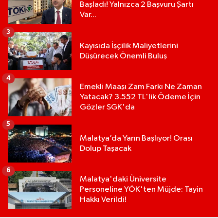
Başladı! Yalnızca 2 Başvuru Şartı
Var...
3
Kayısıda İşçilik Maliyetlerini
Düşürecek Önemli Buluş
4
Emekli Maaşı Zam Farkı Ne Zaman
Yatacak? 3.552 TL'lik Ödeme İçin
Gözler SGK'da
5
Malatya’da Yarın Başlıyor! Orası
Dolup Taşacak
6
Malatya'daki Üniversite
Personeline YÖK'ten Müjde: Tayin
Hakkı Verildi!