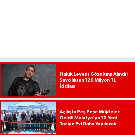
Haluk Levent Gözaltına Alındı!
Savcılıktan 120 Milyon TL
İddiası
Açılışta Peş Peşe Müjdeler
Geldi! Malatya'ya 10 Yeni
Taziye Evi Daha Yapılacak