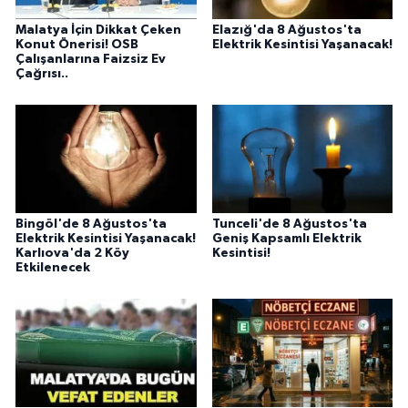
Malatya İçin Dikkat Çeken
Elazığ'da 8 Ağustos'ta
Konut Önerisi! OSB
Elektrik Kesintisi Yaşanacak!
Çalışanlarına Faizsiz Ev
Çağrısı..
Bingöl'de 8 Ağustos'ta
Tunceli'de 8 Ağustos'ta
Elektrik Kesintisi Yaşanacak!
Geniş Kapsamlı Elektrik
Karlıova'da 2 Köy
Kesintisi!
Etkilenecek