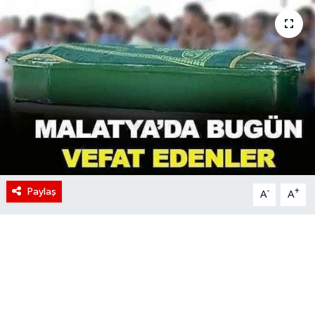
Paylaş
-
+
A
A