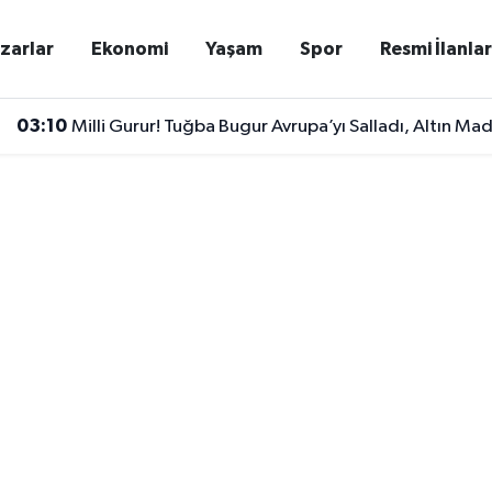
zarlar
Ekonomi
Yaşam
Spor
Resmi İlanla
03:10
Milli Gurur! Tuğba Bugur Avrupa’yı Salladı, Altın Mad