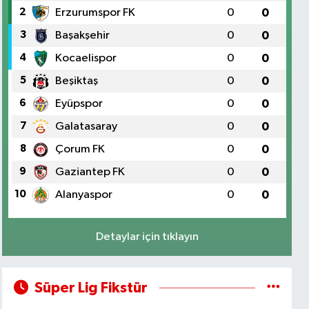
2
Erzurumspor FK
0
0
3
Başakşehir
0
0
4
Kocaelispor
0
0
5
Beşiktaş
0
0
6
Eyüpspor
0
0
7
Galatasaray
0
0
8
Çorum FK
0
0
9
Gaziantep FK
0
0
10
Alanyaspor
0
0
Detaylar için tıklayın
Süper Lig Fikstür