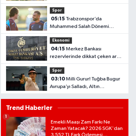
Spor
05:15
Trabzonspor’da
Muhammed Salah Dönemi
Başladı! Yıldız Futbolcu İlk
Ekonomi
Antrenmanına Çıktı..
04:15
Merkez Bankası
rezervlerinde dikkat çeken artış!
1 haftada 1,8 milyar dolar
Spor
yükseldi..
03:10
Milli Gurur! Tuğba Bugur
Avrupa’yı Salladı, Altın
Madalyayı Türkiye’ye Getirdi..
Trend Haberler
1
Emekli Maaşı Zam Farkı Ne
Zaman Yatacak? 2026 SGK'dan
3.552 TL Fark Ödemesi