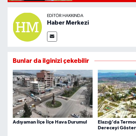
EDITÖR HAKKINDA
Haber Merkezi
Bunlar da ilginizi çekebilir
Adıyaman İlçe İlçe Hava Durumu!
Elazığ’da Termo
Dereceyi Göster