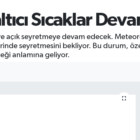
tıcı Sıcaklar Deva
ve açık seyretmeye devam edecek. Meteorol
inde seyretmesini bekliyor. Bu durum, özell
ceği anlamına geliyor.