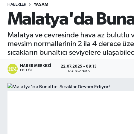
HABERLER
YAŞAM
Sağlık
Malatya'da Bunal
Seri İlan
Malatya ve çevresinde hava az bulutlu 
Siyaset
mevsim normallerinin 2 ila 4 derece üzer
sıcakların bunaltıcı seviyelere ulaşabile
Spor
HABER MERKEZI
22.07.2025 - 09:13
EDITÖR
Yaşam
YAYINLANMA