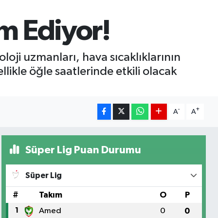
m Ediyor!
oji uzmanları, hava sıcaklıklarının
ikle öğle saatlerinde etkili olacak
-
+
A
A
Süper Lig Puan Durumu
Süper Lig
#
Takım
O
P
1
Amed
0
0