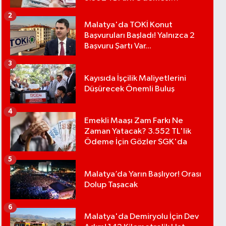
Bekleniyor
2
Malatya'da TOKİ Konut
Başvuruları Başladı! Yalnızca 2
Başvuru Şartı Var...
3
Kayısıda İşçilik Maliyetlerini
Düşürecek Önemli Buluş
4
Emekli Maaşı Zam Farkı Ne
Zaman Yatacak? 3.552 TL'lik
Ödeme İçin Gözler SGK'da
5
Malatya’da Yarın Başlıyor! Orası
Dolup Taşacak
6
Malatya'da Demiryolu İçin Dev