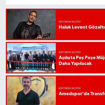
EDITÖRÜN SEÇTIĞI
Haluk Levent Gözaltın
EDITÖRÜN SEÇTIĞI
Açılışta Peş Peşe Müj
Daha Yapılacak
EDITÖRÜN SEÇTIĞI
Amedspor’da Transfe