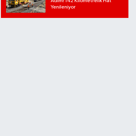
Adım! 142 Kilometrelik Hat
Yenileniyor