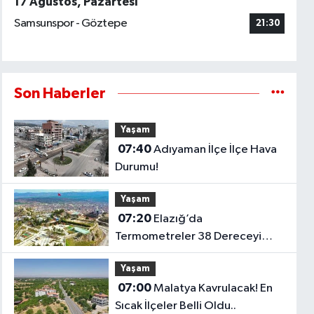
17 Ağustos, Pazartesi
Samsunspor - Göztepe
21:30
Son Haberler
Yaşam
07:40
Adıyaman İlçe İlçe Hava
Durumu!
Yaşam
07:20
Elazığ’da
Termometreler 38 Dereceyi
Gösterecek!
Yaşam
07:00
Malatya Kavrulacak! En
Sıcak İlçeler Belli Oldu..