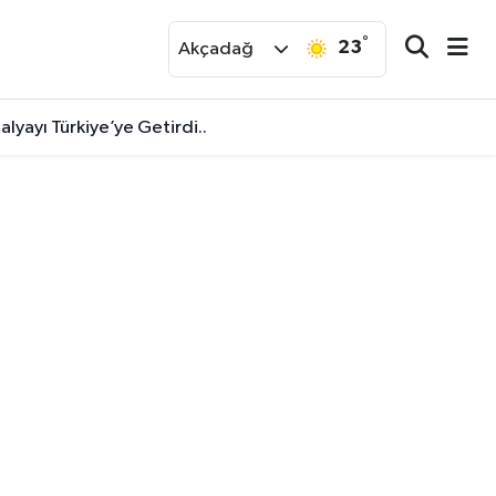
°
23
r
Akçadağ
alyayı Türkiye’ye Getirdi..