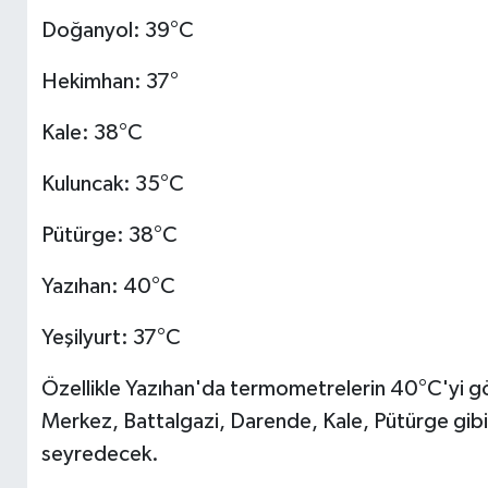
Doğanyol: 39°C
Hekimhan: 37°
Kale: 38°C
Kuluncak: 35°C
Pütürge: 38°C
Yazıhan: 40°C
Yeşilyurt: 37°C
Özellikle Yazıhan'da termometrelerin 40°C'yi g
Merkez, Battalgazi, Darende, Kale, Pütürge gibi 
seyredecek.