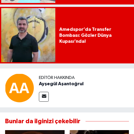
Amedspor’da Transfer
Bombası: Gözler Dünya
Kupası’nda!
EDITÖR HAKKINDA
Ayşegül Aşantoğrul
Bunlar da ilginizi çekebilir