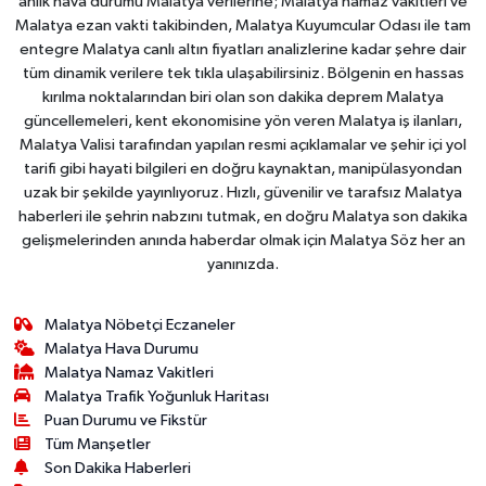
anlık hava durumu Malatya verilerine; Malatya namaz vakitleri ve
Malatya ezan vakti takibinden, Malatya Kuyumcular Odası ile tam
entegre Malatya canlı altın fiyatları analizlerine kadar şehre dair
tüm dinamik verilere tek tıkla ulaşabilirsiniz. Bölgenin en hassas
kırılma noktalarından biri olan son dakika deprem Malatya
güncellemeleri, kent ekonomisine yön veren Malatya iş ilanları,
Malatya Valisi tarafından yapılan resmi açıklamalar ve şehir içi yol
tarifi gibi hayati bilgileri en doğru kaynaktan, manipülasyondan
uzak bir şekilde yayınlıyoruz. Hızlı, güvenilir ve tarafsız Malatya
haberleri ile şehrin nabzını tutmak, en doğru Malatya son dakika
gelişmelerinden anında haberdar olmak için Malatya Söz her an
yanınızda.
Malatya Nöbetçi Eczaneler
Malatya Hava Durumu
Malatya Namaz Vakitleri
Malatya Trafik Yoğunluk Haritası
Puan Durumu ve Fikstür
Tüm Manşetler
Son Dakika Haberleri