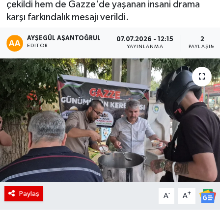
çekildi hem de Gazze'de yaşanan insani drama
karşı farkındalık mesajı verildi.
AYŞEGÜL AŞANTOĞRUL
07.07.2026 - 12:15
2
EDITÖR
YAYINLANMA
PAYLAŞIM
Paylaş
-
+
A
A