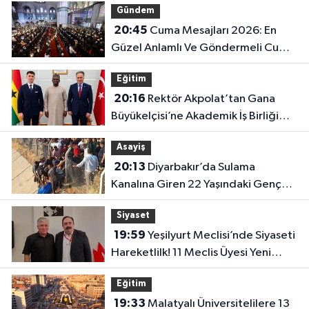
Gündem
20:45
Cuma Mesajları 2026: En
Güzel Anlamlı Ve Göndermeli Cuma
Sözleri..
Eğitim
20:16
Rektör Akpolat’tan Gana
Büyükelçisi’ne Akademik İş Birliği
Ziyareti!
Asayiş
20:13
Diyarbakır’da Sulama
Kanalına Giren 22 Yaşındaki Genç
Hayatını Kaybetti!
Siyaset
19:59
Yeşilyurt Meclisi’nde Siyaseti
Hareketlilk! 11 Meclis Üyesi Yeni
Parti’ye Katıldı..
Eğitim
19:33
Malatyalı Üniversitelilere 13