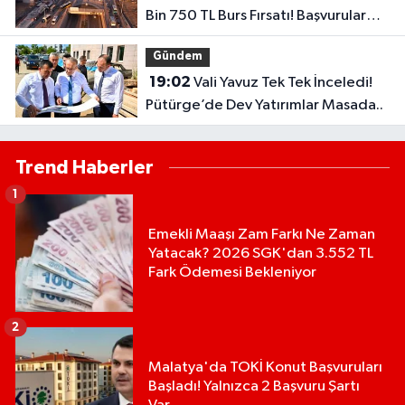
Bin 750 TL Burs Fırsatı! Başvurular
Başlıyor...
Gündem
19:02
Vali Yavuz Tek Tek İnceledi!
Pütürge’de Dev Yatırımlar Masada..
Trend Haberler
1
Emekli Maaşı Zam Farkı Ne Zaman
Yatacak? 2026 SGK'dan 3.552 TL
Fark Ödemesi Bekleniyor
2
Malatya'da TOKİ Konut Başvuruları
Başladı! Yalnızca 2 Başvuru Şartı