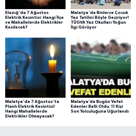
Elazığ'da 7 Ağustos
Malatya'da Binlerce Çocuk
Elektrik Kesintisi: Hangi İlçe
Yaz Tatilini Böyle Geçiriyor!
ve Mahallelerde Elektrikler
TÜGVA Yaz Okulları Yoğun
Kesilecek?
İlgi Görüyor
Malatya'da 7 Ağustos'ta
Malatya’da Bugün Vefat
Planlı Elektrik Kesintisi!
Edenler Belli Oldu: 11 Kişi
Hangi Mahallelerde
Son Yolculuğuna Uğurlandı
Elektrikler Olmayacak?