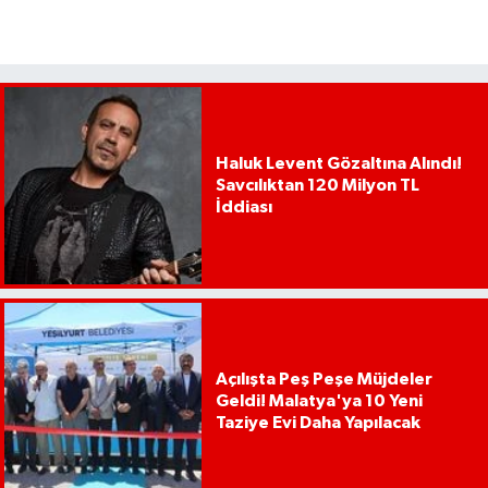
Haluk Levent Gözaltına Alındı!
Savcılıktan 120 Milyon TL
İddiası
Açılışta Peş Peşe Müjdeler
Geldi! Malatya'ya 10 Yeni
Taziye Evi Daha Yapılacak