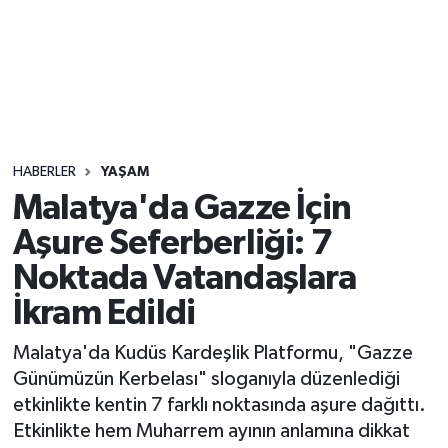
Sağlık
Seri İlan
Siyaset
HABERLER
YAŞAM
Spor
Malatya'da Gazze İçin
Aşure Seferberliği: 7
Yaşam
Noktada Vatandaşlara
İkram Edildi
Malatya'da Kudüs Kardeşlik Platformu, "Gazze
Günümüzün Kerbelası" sloganıyla düzenlediği
etkinlikte kentin 7 farklı noktasında aşure dağıttı.
Etkinlikte hem Muharrem ayının anlamına dikkat