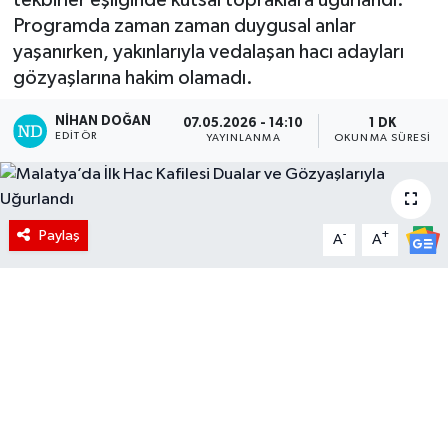
Programda zaman zaman duygusal anlar
yaşanırken, yakınlarıyla vedalaşan hacı adayları
gözyaşlarına hakim olamadı.
NIHAN DOĞAN
07.05.2026 - 14:10
1 DK
EDITÖR
YAYINLANMA
OKUNMA SÜRESI
Paylaş
-
+
A
A