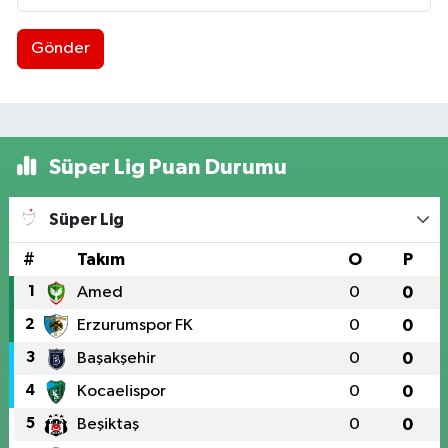
Gönder
Süper Lig Puan Durumu
Süper Lig
#
Takım
O
P
1
Amed
0
0
2
Erzurumspor FK
0
0
3
Başakşehir
0
0
4
Kocaelispor
0
0
5
Beşiktaş
0
0