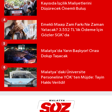
Kayısıda İşçilik Maliyetlerini
Düşürecek Önemli Buluş
4
Emekli Maaşı Zam Farkı Ne Zaman
Yatacak? 3.552 TL'lik Ödeme İçin
Gözler SGK'da
5
Malatya’da Yarın Başlıyor! Orası
Dolup Taşacak
6
Malatya'daki Üniversite
Personeline YÖK'ten Müjde: Tayin
Hakkı Verildi!