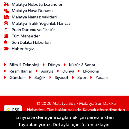
Malatya Nöbetçi Eczaneler
Malatya Hava Durumu
Malatya Namaz Vakitleri
Malatya Trafik Yoğunluk Haritası
Puan Durumu ve Fikstür
Tüm Manşetler
Son Dakika Haberleri
Haber Arşivi
Bilim & Teknoloji
Dünya
Kültür & Sanat
Resmi İlanlar
Asayiş
Dünya
Ekonomi
Gündem
Sağlık
Siyaset
Spor
Yaşam
© 2026 Malatya Söz - Malatya Son Dakika
RSS
Haberleri. Tüm hakları saklıdır. Kaynak gösterilmeden
alıntı yapılamaz.
En iyi site deneyimi sağlamak için çerezlerden
faydalanıyoruz. Detaylar için lütfen tıklayın.