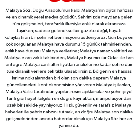
Malatya Söz, Doğu Anadolu’nun kalbi Malatya’nın dijital hafızası
ve en dinamik yerel medya gücüdür. Şehrimizde meydana gelen
tüm gelişmeleri, tarafsızlık ilkesiyle anlık olarak ekranınıza
taşırken; sadece geleneksel bir gazete değil, hayatı
kolaylaştıran bir şehir rehberi misyonu üstleniyoruz. Gün boyu en
çok sorgulanan Malatya hava durumu 15 günlük tahminlerinden,
anlık hava durumu Malatya verilerine; Malatya namaz vakitleri ve
Malatya ezan vakti takibinden, Malatya Kuyumcular Odası ile tam
entegre Malatya canlı altın fiyatları analizlerine kadar şehre dair
tüm dinamik verilere tek tıkla ulaşabilirsiniz. Bölgenin en hassas
kırılma noktalarından biri olan son dakika deprem Malatya
güncellemeleri, kent ekonomisine yön veren Malatya iş ilanları,
Malatya Valisi tarafından yapılan resmi açıklamalar ve şehir içi yol
tarifi gibi hayati bilgileri en doğru kaynaktan, manipülasyondan
uzak bir şekilde yayınlıyoruz. Hızlı, güvenilir ve tarafsız Malatya
haberleri ile şehrin nabzını tutmak, en doğru Malatya son dakika
gelişmelerinden anında haberdar olmak için Malatya Söz her an
yanınızda.