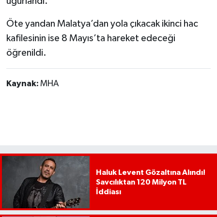
uğurlandı.
Öte yandan Malatya’dan yola çıkacak ikinci hac
kafilesinin ise 8 Mayıs’ta hareket edeceği
öğrenildi.
Kaynak:
MHA
Haluk Levent Gözaltına Alındı!
Savcılıktan 120 Milyon TL
İddiası