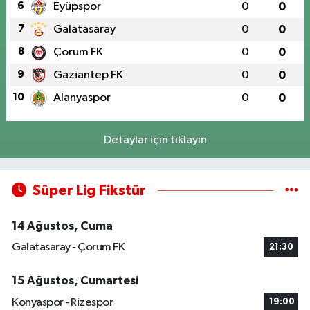
6
Eyüpspor
0
0
7
Galatasaray
0
0
8
Çorum FK
0
0
9
Gaziantep FK
0
0
10
Alanyaspor
0
0
Detaylar için tıklayın
Süper Lig Fikstür
14 Ağustos, Cuma
Galatasaray - Çorum FK
21:30
15 Ağustos, Cumartesi
Konyaspor - Rizespor
19:00