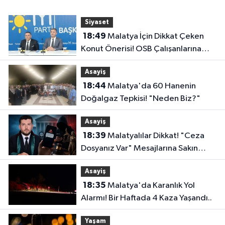
Siyaset
18:49
Malatya İçin Dikkat Çeken
Konut Önerisi! OSB Çalışanlarına
Faizsiz Ev Çağrısı..
Asayiş
18:44
Malatya'da 60 Hanenin
Doğalgaz Tepkisi! "Neden Biz?"
Asayiş
18:39
Malatyalılar Dikkat! "Ceza
Dosyanız Var" Mesajlarına Sakın
Kanmayın
Asayiş
18:35
Malatya'da Karanlık Yol
Alarmı! Bir Haftada 4 Kaza Yaşandı..
Yaşam