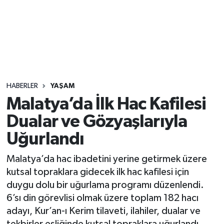
Sağlık
Seri İlan
Siyaset
HABERLER
YAŞAM
Spor
Malatya’da İlk Hac Kafilesi
Dualar ve Gözyaşlarıyla
Yaşam
Uğurlandı
Malatya’da hac ibadetini yerine getirmek üzere
kutsal topraklara gidecek ilk hac kafilesi için
duygu dolu bir uğurlama programı düzenlendi.
6’sı din görevlisi olmak üzere toplam 182 hacı
adayı, Kur’an-ı Kerim tilaveti, ilahiler, dualar ve
tekbirler eşliğinde kutsal topraklara uğurlandı.