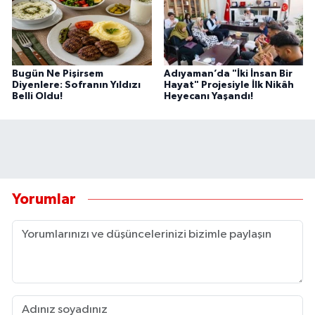
Bugün Ne Pişirsem
Adıyaman’da "İki İnsan Bir
Diyenlere: Sofranın Yıldızı
Hayat" Projesiyle İlk Nikâh
Belli Oldu!
Heyecanı Yaşandı!
Yorumlar