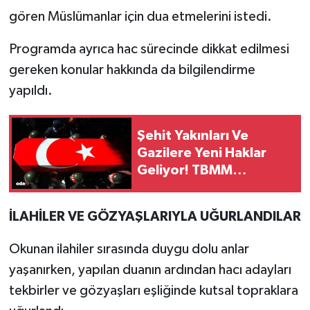
gören Müslümanlar için dua etmelerini istedi.
Programda ayrıca hac sürecinde dikkat edilmesi
gereken konular hakkında da bilgilendirme
yapıldı.
Şehit Yakınları Ve
Gazilere Yeni Haklar
Geliyor! TBMM
Komisyonu’nda Teklif
Kabul Edildi
İLAHİLER VE GÖZYAŞLARIYLA UĞURLANDILAR
Okunan ilahiler sırasında duygu dolu anlar
yaşanırken, yapılan duanın ardından hacı adayları
tekbirler ve gözyaşları eşliğinde kutsal topraklara