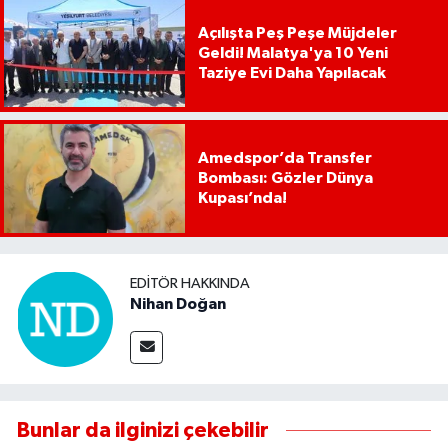
Açılışta Peş Peşe Müjdeler
Geldi! Malatya'ya 10 Yeni
Taziye Evi Daha Yapılacak
Amedspor’da Transfer
Bombası: Gözler Dünya
Kupası’nda!
EDITÖR HAKKINDA
Nihan Doğan
Bunlar da ilginizi çekebilir