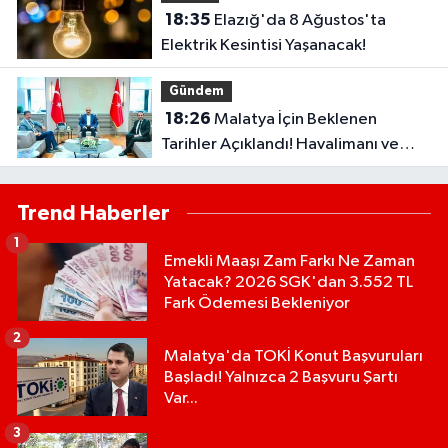
18:35
Elazığ'da 8 Ağustos'ta
Elektrik Kesintisi Yaşanacak!
Gündem
18:26
Malatya İçin Beklenen
Tarihler Açıklandı! Havalimanı ve
Çevre Yolu Açılıyor..
Trend Haberler
1
Emekli Maaşı Zam Farkı Ne Zaman
Yatacak? 2026 SGK'dan 3.552 TL
Fark Ödemesi Bekleniyor
2
Malatya'da TOKİ Konut Başvuruları
Başladı! Yalnızca 2 Başvuru Şartı
Var...
3