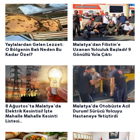
Yaylalardan Gelen Lezzet:
Malatya’dan Filistin’e
O Bölgenin Balı Neden Bu
Uzanan Yolculuk Başladı! 9
Kadar Özel?
Gönüllü Yola Çıktı
8 Ağustos'ta Malatya'da
Malatya’da Otobüste Acil
Elektrik Kesintisi! İşte
Durum! Sürücü Yolcuyu
Mahalle Mahalle Kesinti
Hastaneye Yetiştirdi
Listesi..