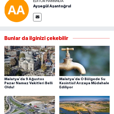
EDITÖR HAKKINDA
Ayşegül Aşantoğrul
Bunlar da ilginizi çekebilir
Malatya’da 9 Ağustos
Malatya’da O Bölgede Su
Pazar Namaz Vakitleri Belli
Kesintisi! Arızaya Müdahale
Oldu!
Ediliyor