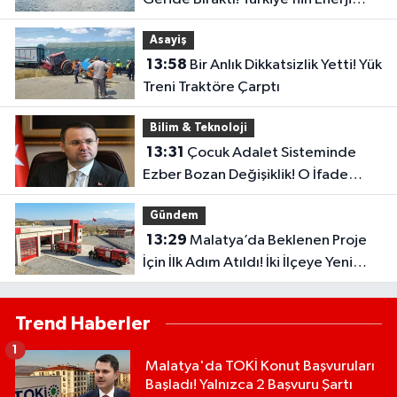
Arayışında Yeni Dönem
Asayiş
13:58
Bir Anlık Dikkatsizlik Yetti! Yük
Treni Traktöre Çarptı
Bilim & Teknoloji
13:31
Çocuk Adalet Sisteminde
Ezber Bozan Değişiklik! O İfade
Artık Tarihe Karışıyor
Gündem
13:29
Malatya’da Beklenen Proje
İçin İlk Adım Atıldı! İki İlçeye Yeni
İtfaiye Binası Geliyor
Trend Haberler
1
Malatya'da TOKİ Konut Başvuruları
Başladı! Yalnızca 2 Başvuru Şartı