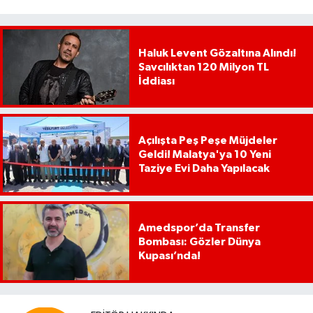
Haluk Levent Gözaltına Alındı!
Savcılıktan 120 Milyon TL
İddiası
Açılışta Peş Peşe Müjdeler
Geldi! Malatya'ya 10 Yeni
Taziye Evi Daha Yapılacak
Amedspor’da Transfer
Bombası: Gözler Dünya
Kupası’nda!