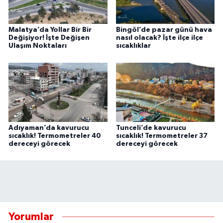
Malatya’da Yollar Bir Bir
Bingöl’de pazar günü hava
Değişiyor! İşte Değişen
nasıl olacak? İşte ilçe ilçe
Ulaşım Noktaları
sıcaklıklar
Adıyaman’da kavurucu
Tunceli’de kavurucu
sıcaklık! Termometreler 40
sıcaklık! Termometreler 37
dereceyi görecek
dereceyi görecek
Yorumlar