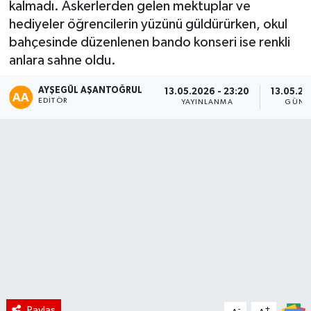
kalmadı. Askerlerden gelen mektuplar ve
hediyeler öğrencilerin yüzünü güldürürken, okul
bahçesinde düzenlenen bando konseri ise renkli
anlara sahne oldu.
AYŞEGÜL AŞANTOĞRUL
13.05.2026 - 23:20
13.05.20
EDITÖR
YAYINLANMA
GÜNC
Paylaş
-
+