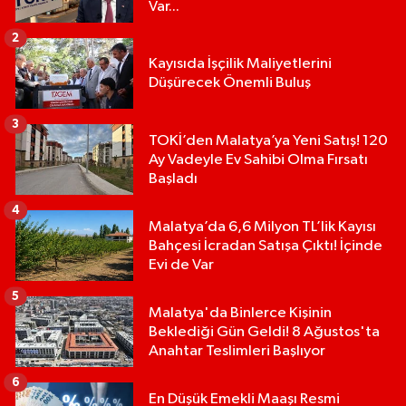
Var...
2
Kayısıda İşçilik Maliyetlerini
Düşürecek Önemli Buluş
3
TOKİ’den Malatya’ya Yeni Satış! 120
Ay Vadeyle Ev Sahibi Olma Fırsatı
Başladı
4
Malatya’da 6,6 Milyon TL’lik Kayısı
Bahçesi İcradan Satışa Çıktı! İçinde
Evi de Var
5
Malatya'da Binlerce Kişinin
Beklediği Gün Geldi! 8 Ağustos'ta
Anahtar Teslimleri Başlıyor
6
En Düşük Emekli Maaşı Resmi