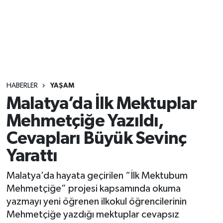
Sağlık
Seri İlan
Siyaset
HABERLER
YAŞAM
Spor
Malatya’da İlk Mektuplar
Mehmetçiğe Yazıldı,
Yaşam
Cevapları Büyük Sevinç
Yarattı
Malatya’da hayata geçirilen “İlk Mektubum
Mehmetçiğe” projesi kapsamında okuma
yazmayı yeni öğrenen ilkokul öğrencilerinin
Mehmetçiğe yazdığı mektuplar cevapsız