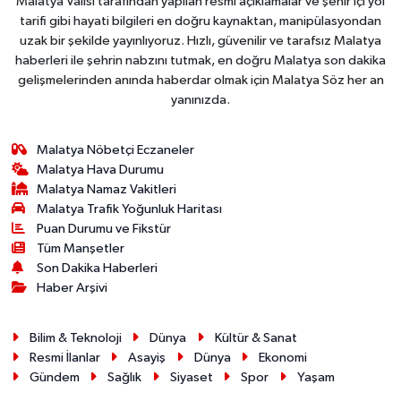
Malatya Valisi tarafından yapılan resmi açıklamalar ve şehir içi yol
tarifi gibi hayati bilgileri en doğru kaynaktan, manipülasyondan
uzak bir şekilde yayınlıyoruz. Hızlı, güvenilir ve tarafsız Malatya
haberleri ile şehrin nabzını tutmak, en doğru Malatya son dakika
gelişmelerinden anında haberdar olmak için Malatya Söz her an
yanınızda.
Malatya Nöbetçi Eczaneler
Malatya Hava Durumu
Malatya Namaz Vakitleri
Malatya Trafik Yoğunluk Haritası
Puan Durumu ve Fikstür
Tüm Manşetler
Son Dakika Haberleri
Haber Arşivi
Bilim & Teknoloji
Dünya
Kültür & Sanat
Resmi İlanlar
Asayiş
Dünya
Ekonomi
Gündem
Sağlık
Siyaset
Spor
Yaşam