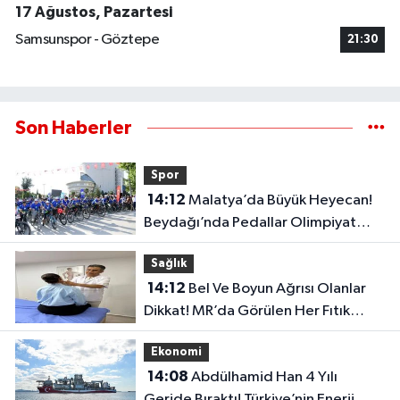
17 Ağustos, Pazartesi
Samsunspor - Göztepe
21:30
Son Haberler
Spor
14:12
Malatya’da Büyük Heyecan!
Beydağı’nda Pedallar Olimpiyat
Puanı İçin Dönüyor
Sağlık
14:12
Bel Ve Boyun Ağrısı Olanlar
Dikkat! MR’da Görülen Her Fıtık
Ağrının Nedeni Değil
Ekonomi
14:08
Abdülhamid Han 4 Yılı
Geride Bıraktı! Türkiye’nin Enerji