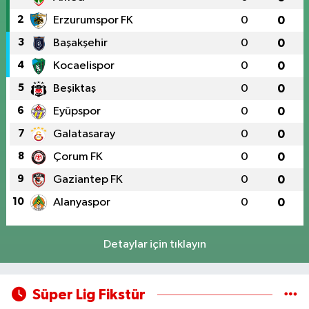
2
Erzurumspor FK
0
0
3
Başakşehir
0
0
4
Kocaelispor
0
0
5
Beşiktaş
0
0
6
Eyüpspor
0
0
7
Galatasaray
0
0
8
Çorum FK
0
0
9
Gaziantep FK
0
0
10
Alanyaspor
0
0
Detaylar için tıklayın
Süper Lig Fikstür