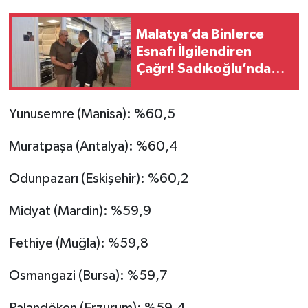
Malatya’da Binlerce
Esnafı İlgilendiren
Çağrı! Sadıkoğlu’ndan
Kura Fazlası İşyerleri
İçin Yeni Talep
Yunusemre (Manisa): %60,5
Muratpaşa (Antalya): %60,4
Odunpazarı (Eskişehir): %60,2
Midyat (Mardin): %59,9
Fethiye (Muğla): %59,8
Osmangazi (Bursa): %59,7