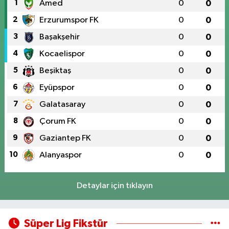
1
Amed
0
0
2
Erzurumspor FK
0
0
3
Başakşehir
0
0
4
Kocaelispor
0
0
5
Beşiktaş
0
0
6
Eyüpspor
0
0
7
Galatasaray
0
0
8
Çorum FK
0
0
9
Gaziantep FK
0
0
10
Alanyaspor
0
0
Detaylar için tıklayın
Süper Lig Fikstür