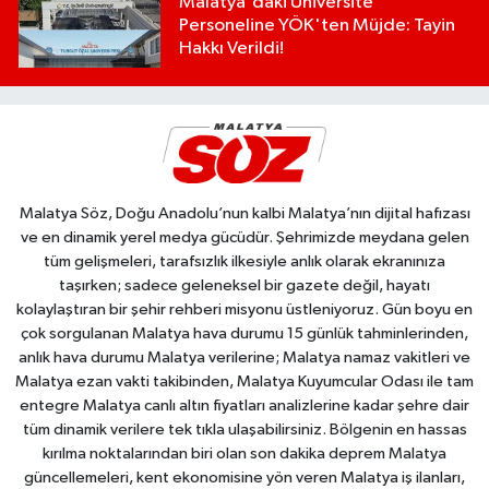
Malatya'daki Üniversite
Personeline YÖK'ten Müjde: Tayin
Hakkı Verildi!
Malatya Söz, Doğu Anadolu’nun kalbi Malatya’nın dijital hafızası
ve en dinamik yerel medya gücüdür. Şehrimizde meydana gelen
tüm gelişmeleri, tarafsızlık ilkesiyle anlık olarak ekranınıza
taşırken; sadece geleneksel bir gazete değil, hayatı
kolaylaştıran bir şehir rehberi misyonu üstleniyoruz. Gün boyu en
çok sorgulanan Malatya hava durumu 15 günlük tahminlerinden,
anlık hava durumu Malatya verilerine; Malatya namaz vakitleri ve
Malatya ezan vakti takibinden, Malatya Kuyumcular Odası ile tam
entegre Malatya canlı altın fiyatları analizlerine kadar şehre dair
tüm dinamik verilere tek tıkla ulaşabilirsiniz. Bölgenin en hassas
kırılma noktalarından biri olan son dakika deprem Malatya
güncellemeleri, kent ekonomisine yön veren Malatya iş ilanları,