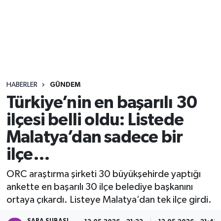
Sağlık
Seri İlan
Siyaset
HABERLER
GÜNDEM
Spor
Türkiye’nin en başarılı 30
ilçesi belli oldu: Listede
Yaşam
Malatya’dan sadece bir
ilçe…
ORC araştırma şirketi 30 büyükşehirde yaptığı
ankette en başarılı 30 ilçe belediye başkanını
ortaya çıkardı. Listeye Malatya’dan tek ilçe girdi.