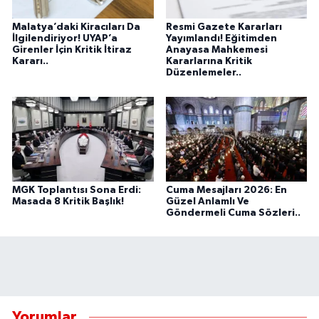
Malatya’daki Kiracıları Da
Resmi Gazete Kararları
İlgilendiriyor! UYAP’a
Yayımlandı! Eğitimden
Girenler İçin Kritik İtiraz
Anayasa Mahkemesi
Kararı..
Kararlarına Kritik
Düzenlemeler..
MGK Toplantısı Sona Erdi:
Cuma Mesajları 2026: En
Masada 8 Kritik Başlık!
Güzel Anlamlı Ve
Göndermeli Cuma Sözleri..
Yorumlar