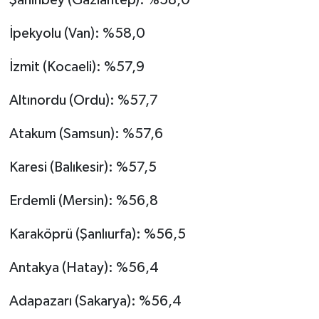
Şahinbey (Gaziantep): %58,0
İpekyolu (Van): %58,0
İzmit (Kocaeli): %57,9
Altınordu (Ordu): %57,7
Atakum (Samsun): %57,6
Karesi (Balıkesir): %57,5
Erdemli (Mersin): %56,8
Karaköprü (Şanlıurfa): %56,5
Antakya (Hatay): %56,4
Adapazarı (Sakarya): %56,4