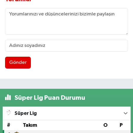
Gönder
Süper Lig Puan Durumu
Süper Lig
#
Takım
O
P