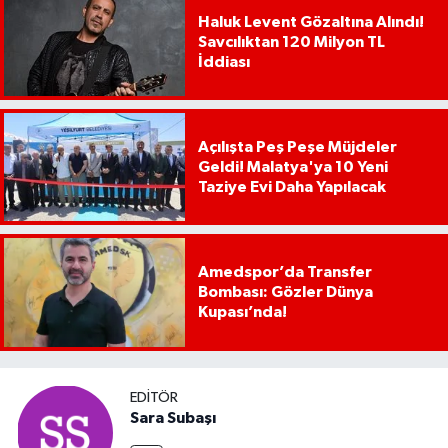
Haluk Levent Gözaltına Alındı!
Savcılıktan 120 Milyon TL
İddiası
Açılışta Peş Peşe Müjdeler
Geldi! Malatya'ya 10 Yeni
Taziye Evi Daha Yapılacak
Amedspor’da Transfer
Bombası: Gözler Dünya
Kupası’nda!
EDITÖR
Sara Subaşı