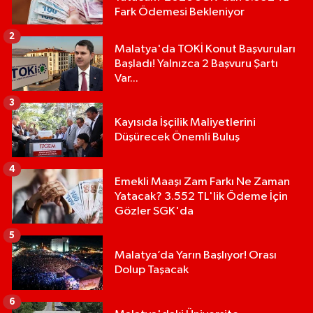
Fark Ödemesi Bekleniyor
2
Malatya'da TOKİ Konut Başvuruları
Başladı! Yalnızca 2 Başvuru Şartı
Var...
3
Kayısıda İşçilik Maliyetlerini
Düşürecek Önemli Buluş
4
Emekli Maaşı Zam Farkı Ne Zaman
Yatacak? 3.552 TL'lik Ödeme İçin
Gözler SGK'da
5
Malatya’da Yarın Başlıyor! Orası
Dolup Taşacak
6