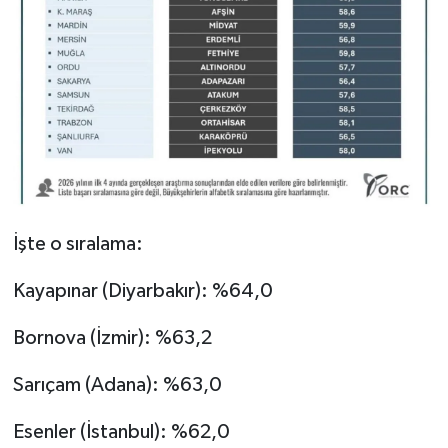
İşte o sıralama:
Kayapınar (Diyarbakır): %64,0
Bornova (İzmir): %63,2
Sarıçam (Adana): %63,0
Esenler (İstanbul): %62,0