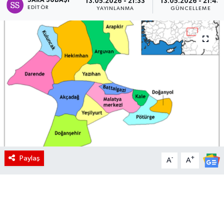
SARA SUBAŞI
13.05.2026 - 21:33
13.05.2026 - 21:43
EDITÖR
YAYINLANMA
GÜNCELLEME
Paylaş
-
+
A
A