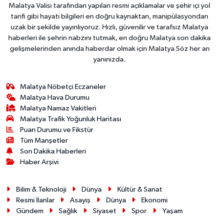
Malatya Valisi tarafından yapılan resmi açıklamalar ve şehir içi yol
tarifi gibi hayati bilgileri en doğru kaynaktan, manipülasyondan
uzak bir şekilde yayınlıyoruz. Hızlı, güvenilir ve tarafsız Malatya
haberleri ile şehrin nabzını tutmak, en doğru Malatya son dakika
gelişmelerinden anında haberdar olmak için Malatya Söz her an
yanınızda.
Malatya Nöbetçi Eczaneler
Malatya Hava Durumu
Malatya Namaz Vakitleri
Malatya Trafik Yoğunluk Haritası
Puan Durumu ve Fikstür
Tüm Manşetler
Son Dakika Haberleri
Haber Arşivi
Bilim & Teknoloji
Dünya
Kültür & Sanat
Resmi İlanlar
Asayiş
Dünya
Ekonomi
Gündem
Sağlık
Siyaset
Spor
Yaşam