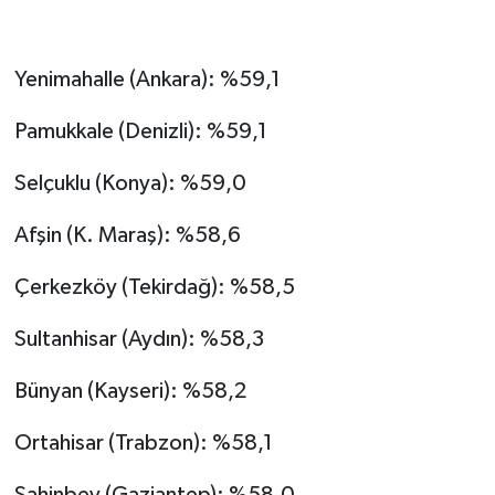
Yenimahalle (Ankara): %59,1
Pamukkale (Denizli): %59,1
Selçuklu (Konya): %59,0
Afşin (K. Maraş): %58,6
Çerkezköy (Tekirdağ): %58,5
Sultanhisar (Aydın): %58,3
Bünyan (Kayseri): %58,2
Ortahisar (Trabzon): %58,1