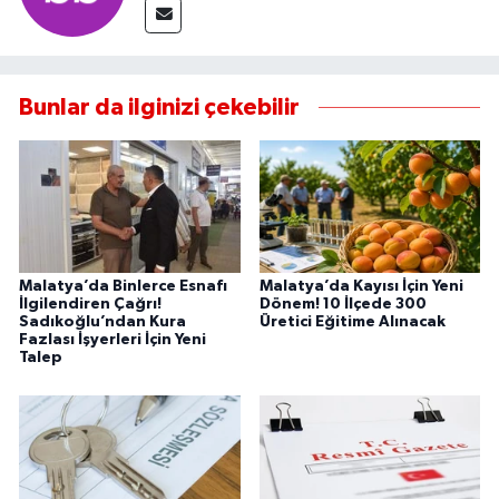
Bunlar da ilginizi çekebilir
Malatya’da Binlerce Esnafı
Malatya’da Kayısı İçin Yeni
İlgilendiren Çağrı!
Dönem! 10 İlçede 300
Sadıkoğlu’ndan Kura
Üretici Eğitime Alınacak
Fazlası İşyerleri İçin Yeni
Talep