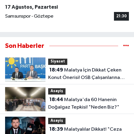
17 Ağustos, Pazartesi
Samsunspor - Göztepe
21:30
Son Haberler
Siyaset
18:49
Malatya İçin Dikkat Çeken
Konut Önerisi! OSB Çalışanlarına
Faizsiz Ev Çağrısı..
Asayiş
18:44
Malatya'da 60 Hanenin
Doğalgaz Tepkisi! "Neden Biz?"
Asayiş
18:39
Malatyalılar Dikkat! "Ceza