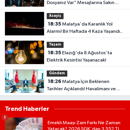
Dosyanız Var" Mesajlarına Sakın
Kanmayın
Asayiş
18:35
Malatya'da Karanlık Yol
Alarmı! Bir Haftada 4 Kaza Yaşandı..
Yaşam
18:35
Elazığ'da 8 Ağustos'ta
Elektrik Kesintisi Yaşanacak!
Gündem
18:26
Malatya İçin Beklenen
Tarihler Açıklandı! Havalimanı ve
Çevre Yolu Açılıyor..
Trend Haberler
1
Emekli Maaşı Zam Farkı Ne Zaman
Yatacak? 2026 SGK'dan 3.552 TL