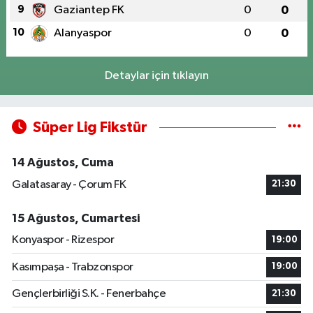
9
Gaziantep FK
0
0
10
Alanyaspor
0
0
Detaylar için tıklayın
Süper Lig Fikstür
14 Ağustos, Cuma
Galatasaray - Çorum FK
21:30
15 Ağustos, Cumartesi
Konyaspor - Rizespor
19:00
Kasımpaşa - Trabzonspor
19:00
Gençlerbirliği S.K. - Fenerbahçe
21:30