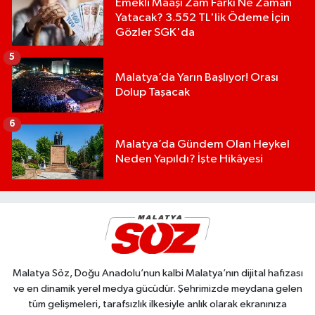
Emekli Maaşı Zam Farkı Ne Zaman
Yatacak? 3.552 TL'lik Ödeme İçin
Gözler SGK'da
5
Malatya’da Yarın Başlıyor! Orası
Dolup Taşacak
6
Malatya’da Gündem Olan Heykel
Neden Yapıldı? İşte Hikâyesi
Malatya Söz, Doğu Anadolu’nun kalbi Malatya’nın dijital hafızası
ve en dinamik yerel medya gücüdür. Şehrimizde meydana gelen
tüm gelişmeleri, tarafsızlık ilkesiyle anlık olarak ekranınıza