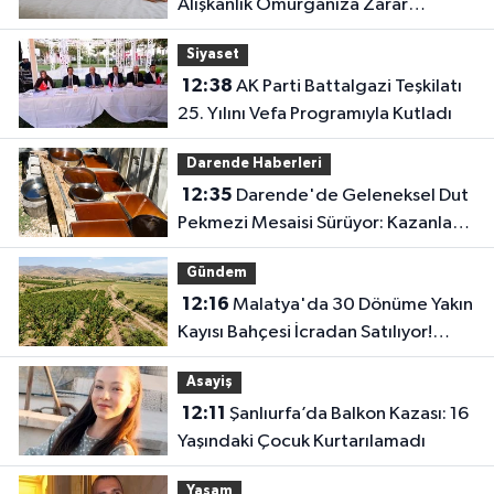
Alışkanlık Omurganıza Zarar
Verebilir
Siyaset
12:38
AK Parti Battalgazi Teşkilatı
25. Yılını Vefa Programıyla Kutladı
Darende Haberleri
12:35
Darende'de Geleneksel Dut
Pekmezi Mesaisi Sürüyor: Kazanlar
Kış Hazırlığı İçin Kaynıyor
Gündem
12:16
Malatya'da 30 Dönüme Yakın
Kayısı Bahçesi İcradan Satılıyor!
Fiyatı Duyan Şaşırıyor
Asayiş
12:11
Şanlıurfa’da Balkon Kazası: 16
Yaşındaki Çocuk Kurtarılamadı
Yaşam