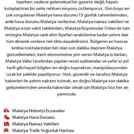
taşırken; sadece geleneksel bir gazete değil, hayatı
kolaylaştıran bir şehir rehberi misyonu üstleniyoruz. Gün boyu en
çok sorgulanan Malatya hava durumu 15 günlük tahminlerinden,
anlık hava durumu Malatya verilerine; Malatya namaz vakitleri ve
Malatya ezan vakti takibinden, Malatya Kuyumcular Odası ile tam
entegre Malatya canlı altın fiyatları analizlerine kadar şehre dair
tüm dinamik verilere tek tıkla ulaşabilirsiniz. Bölgenin en hassas
kırılma noktalarından biri olan son dakika deprem Malatya
güncellemeleri, kent ekonomisine yön veren Malatya iş ilanları,
Malatya Valisi tarafından yapılan resmi açıklamalar ve şehir içi yol
tarifi gibi hayati bilgileri en doğru kaynaktan, manipülasyondan
uzak bir şekilde yayınlıyoruz. Hızlı, güvenilir ve tarafsız Malatya
haberleri ile şehrin nabzını tutmak, en doğru Malatya son dakika
gelişmelerinden anında haberdar olmak için Malatya Söz her an
yanınızda.
Malatya Nöbetçi Eczaneler
Malatya Hava Durumu
Malatya Namaz Vakitleri
Malatya Trafik Yoğunluk Haritası