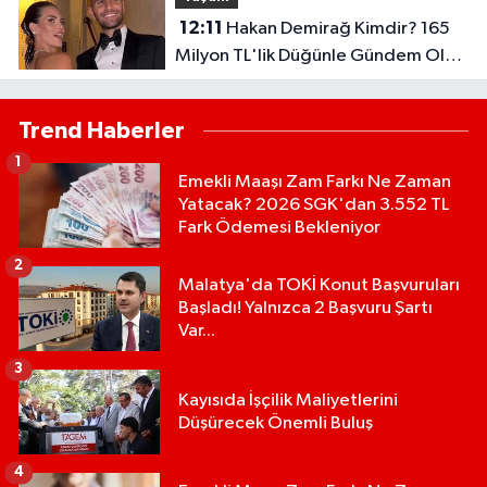
12:11
Hakan Demirağ Kimdir? 165
Milyon TL'lik Düğünle Gündem Olan
"Döner Kralı" Nereli, Ne İş Yapıyor?
Trend Haberler
1
Emekli Maaşı Zam Farkı Ne Zaman
Yatacak? 2026 SGK'dan 3.552 TL
Fark Ödemesi Bekleniyor
2
Malatya'da TOKİ Konut Başvuruları
Başladı! Yalnızca 2 Başvuru Şartı
Var...
3
Kayısıda İşçilik Maliyetlerini
Düşürecek Önemli Buluş
4