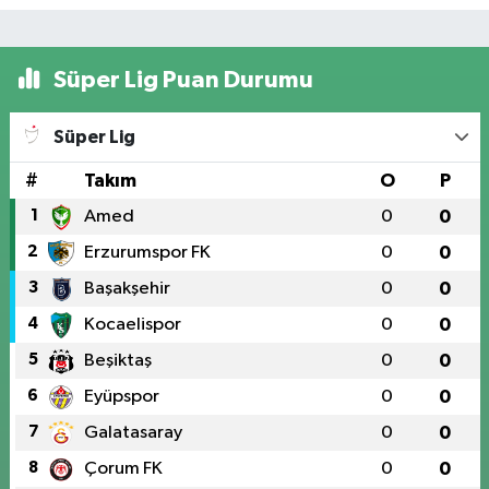
Süper Lig Puan Durumu
Süper Lig
#
Takım
O
P
1
Amed
0
0
2
Erzurumspor FK
0
0
3
Başakşehir
0
0
4
Kocaelispor
0
0
5
Beşiktaş
0
0
6
Eyüpspor
0
0
7
Galatasaray
0
0
8
Çorum FK
0
0