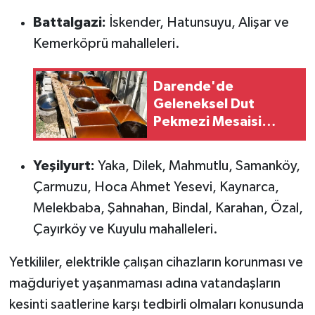
Battalgazi:
İskender, Hatunsuyu, Alişar ve
Kemerköprü mahalleleri.
Darende'de
Geleneksel Dut
Pekmezi Mesaisi
Sürüyor: Kazanlar Kış
Hazırlığı İçin Kaynıyor
Yeşilyurt:
Yaka, Dilek, Mahmutlu, Samanköy,
Çarmuzu, Hoca Ahmet Yesevi, Kaynarca,
Melekbaba, Şahnahan, Bindal, Karahan, Özal,
Çayırköy ve Kuyulu mahalleleri.
Yetkililer, elektrikle çalışan cihazların korunması ve
mağduriyet yaşanmaması adına vatandaşların
kesinti saatlerine karşı tedbirli olmaları konusunda