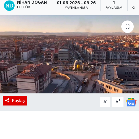
NIHAN DOĞAN
01.06.2026 - 09:26
1
EDITÖR
YAYINLANMA
PAYLAŞIM
OK
Paylaş
-
+
A
A