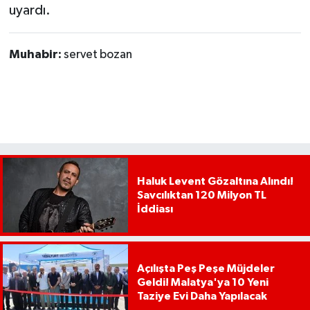
uyardı.
Muhabir:
servet bozan
Haluk Levent Gözaltına Alındı!
Savcılıktan 120 Milyon TL
İddiası
Açılışta Peş Peşe Müjdeler
Geldi! Malatya'ya 10 Yeni
Taziye Evi Daha Yapılacak