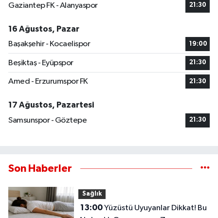
Gaziantep FK - Alanyaspor
21:30
16 Ağustos, Pazar
Başakşehir - Kocaelispor
19:00
Beşiktaş - Eyüpspor
21:30
Amed - Erzurumspor FK
21:30
17 Ağustos, Pazartesi
Samsunspor - Göztepe
21:30
Son Haberler
Sağlık
13:00
Yüzüstü Uyuyanlar Dikkat! Bu