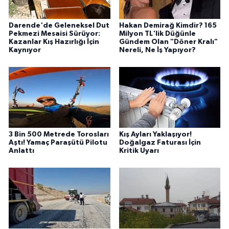
Darende'de Geleneksel Dut
Hakan Demirağ Kimdir? 165
Pekmezi Mesaisi Sürüyor:
Milyon TL'lik Düğünle
Kazanlar Kış Hazırlığı İçin
Gündem Olan "Döner Kralı"
Kaynıyor
Nereli, Ne İş Yapıyor?
3 Bin 500 Metrede Torosları
Kış Ayları Yaklaşıyor!
Aştı! Yamaç Paraşütü Pilotu
Doğalgaz Faturası İçin
Anlattı
Kritik Uyarı