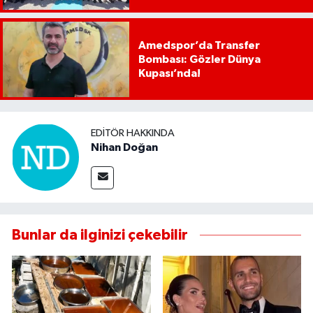
Amedspor’da Transfer
Bombası: Gözler Dünya
Kupası’nda!
EDITÖR HAKKINDA
Nihan Doğan
Bunlar da ilginizi çekebilir