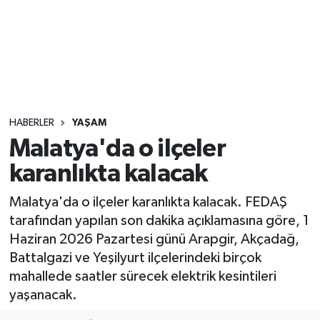
Sağlık
Seri İlan
Siyaset
HABERLER
YAŞAM
Spor
Malatya'da o ilçeler
karanlıkta kalacak
Yaşam
Malatya'da o ilçeler karanlıkta kalacak. FEDAŞ
tarafından yapılan son dakika açıklamasına göre, 1
Haziran 2026 Pazartesi günü Arapgir, Akçadağ,
Battalgazi ve Yeşilyurt ilçelerindeki birçok
mahallede saatler sürecek elektrik kesintileri
yaşanacak.