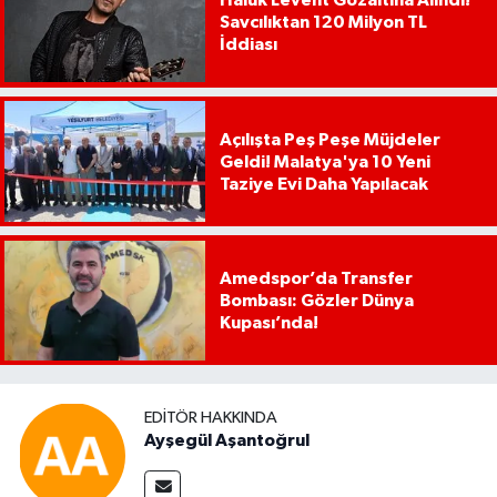
Haluk Levent Gözaltına Alındı!
Savcılıktan 120 Milyon TL
İddiası
Açılışta Peş Peşe Müjdeler
Geldi! Malatya'ya 10 Yeni
Taziye Evi Daha Yapılacak
Amedspor’da Transfer
Bombası: Gözler Dünya
Kupası’nda!
EDITÖR HAKKINDA
Ayşegül Aşantoğrul