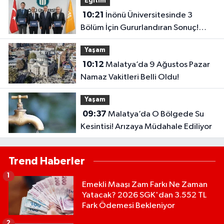
Eğitim
10:21
İnönü Üniversitesinde 3
Bölüm İçin Gururlandıran Sonuç!
2028’e Kadar Geçerli
Yaşam
10:12
Malatya’da 9 Ağustos Pazar
Namaz Vakitleri Belli Oldu!
Yaşam
09:37
Malatya’da O Bölgede Su
Kesintisi! Arızaya Müdahale Ediliyor
Trend Haberler
1
Emekli Maaşı Zam Farkı Ne Zaman
Yatacak? 2026 SGK'dan 3.552 TL
Fark Ödemesi Bekleniyor
2