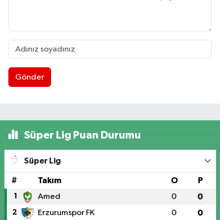
Gönder
Süper Lig Puan Durumu
Süper Lig
#
Takım
O
P
1
Amed
0
0
2
Erzurumspor FK
0
0