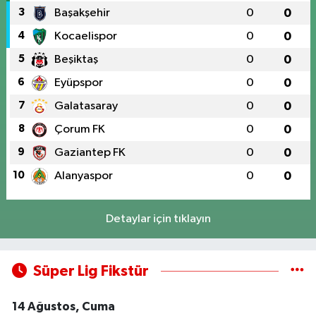
3
Başakşehir
0
0
4
Kocaelispor
0
0
5
Beşiktaş
0
0
6
Eyüpspor
0
0
7
Galatasaray
0
0
8
Çorum FK
0
0
9
Gaziantep FK
0
0
10
Alanyaspor
0
0
Detaylar için tıklayın
Süper Lig Fikstür
14 Ağustos, Cuma