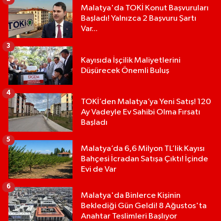
Malatya'da TOKİ Konut Başvuruları
Başladı! Yalnızca 2 Başvuru Şartı
Var...
3
Kayısıda İşçilik Maliyetlerini
Düşürecek Önemli Buluş
4
TOKİ’den Malatya’ya Yeni Satış! 120
Ay Vadeyle Ev Sahibi Olma Fırsatı
Başladı
5
Malatya’da 6,6 Milyon TL’lik Kayısı
Bahçesi İcradan Satışa Çıktı! İçinde
Evi de Var
6
Malatya'da Binlerce Kişinin
Beklediği Gün Geldi! 8 Ağustos'ta
Anahtar Teslimleri Başlıyor