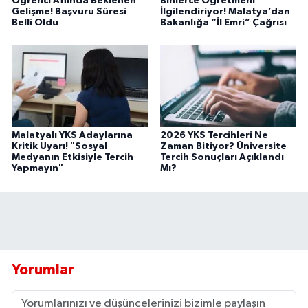
Öğrenci Affında Beklenen
Binlerce Öğretmeni
Gelişme! Başvuru Süresi
İlgilendiriyor! Malatya’dan
Belli Oldu
Bakanlığa “İl Emri” Çağrısı
Malatyalı YKS Adaylarına
2026 YKS Tercihleri Ne
Kritik Uyarı! "Sosyal
Zaman Bitiyor? Üniversite
Medyanın Etkisiyle Tercih
Tercih Sonuçları Açıklandı
Yapmayın"
Mı?
Yorumlar