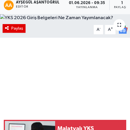
AYŞEGÜL AŞANTOĞRUL
01.06.2026 - 09:35
1
EDITÖR
YAYINLANMA
PAYLAŞIM
Paylaş
-
+
A
A
Malatyalı YKS