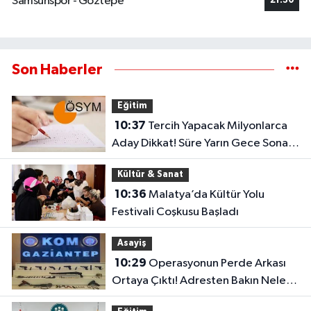
Samsunspor - Göztepe
21:30
Son Haberler
Eğitim
10:37
Tercih Yapacak Milyonlarca
Aday Dikkat! Süre Yarın Gece Sona
Eriyor
Kültür & Sanat
10:36
Malatya’da Kültür Yolu
Festivali Coşkusu Başladı
Asayiş
10:29
Operasyonun Perde Arkası
Ortaya Çıktı! Adresten Bakın Neler
Çıktı