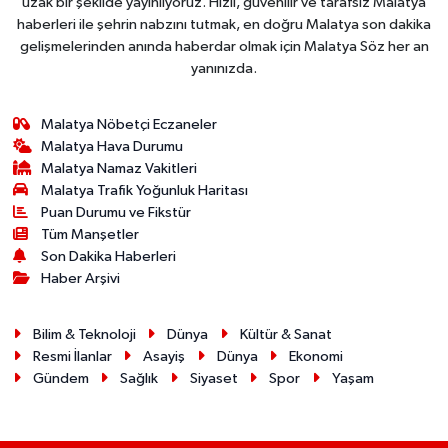
uzak bir şekilde yayınlıyoruz. Hızlı, güvenilir ve tarafsız Malatya
haberleri ile şehrin nabzını tutmak, en doğru Malatya son dakika
gelişmelerinden anında haberdar olmak için Malatya Söz her an
yanınızda.
Malatya Nöbetçi Eczaneler
Malatya Hava Durumu
Malatya Namaz Vakitleri
Malatya Trafik Yoğunluk Haritası
Puan Durumu ve Fikstür
Tüm Manşetler
Son Dakika Haberleri
Haber Arşivi
Bilim & Teknoloji
Dünya
Kültür & Sanat
Resmi İlanlar
Asayiş
Dünya
Ekonomi
Gündem
Sağlık
Siyaset
Spor
Yaşam