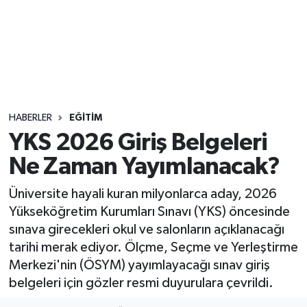
Sağlık
Seri İlan
Siyaset
HABERLER
EĞITIM
Spor
YKS 2026 Giriş Belgeleri
Ne Zaman Yayımlanacak?
Yaşam
Üniversite hayali kuran milyonlarca aday, 2026
Yükseköğretim Kurumları Sınavı (YKS) öncesinde
sınava girecekleri okul ve salonların açıklanacağı
tarihi merak ediyor. Ölçme, Seçme ve Yerleştirme
Merkezi'nin (ÖSYM) yayımlayacağı sınav giriş
belgeleri için gözler resmi duyurulara çevrildi.