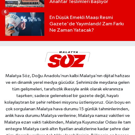
Anahtar Teslimleri Başlıyor
6
En Düşük Emekli Maaşı Resmi
Gazete'de Yayımlandı! Zam Farkı
Ne Zaman Yatacak?
Malatya Söz, Doğu Anadolu’nun kalbi Malatya’nın dijital hafızası
ve en dinamik yerel medya gücüdür. Şehrimizde meydana gelen
tüm gelişmeleri, tarafsızlık ilkesiyle anlık olarak ekranınıza
taşırken; sadece geleneksel bir gazete değil, hayatı
kolaylaştıran bir şehir rehberi misyonu üstleniyoruz. Gün boyu en
çok sorgulanan Malatya hava durumu 15 günlük tahminlerinden,
anlık hava durumu Malatya verilerine; Malatya namaz vakitleri ve
Malatya ezan vakti takibinden, Malatya Kuyumcular Odası ile tam
entegre Malatya canlı altın fiyatları analizlerine kadar şehre dair