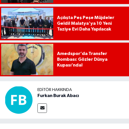
Açılışta Peş Peşe Müjdeler
Geldi! Malatya'ya 10 Yeni
Taziye Evi Daha Yapılacak
Amedspor’da Transfer
Bombası: Gözler Dünya
Kupası’nda!
EDITÖR HAKKINDA
Furkan Burak Abacı