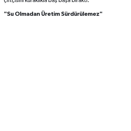
çiftçisini kuraklıkla baş başa bıraktı.
"Su Olmadan Üretim Sürdürülemez"