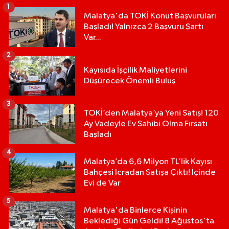
1
Malatya'da TOKİ Konut Başvuruları
Başladı! Yalnızca 2 Başvuru Şartı
Var...
2
Kayısıda İşçilik Maliyetlerini
Düşürecek Önemli Buluş
3
TOKİ’den Malatya’ya Yeni Satış! 120
Ay Vadeyle Ev Sahibi Olma Fırsatı
Başladı
4
Malatya’da 6,6 Milyon TL’lik Kayısı
Bahçesi İcradan Satışa Çıktı! İçinde
Evi de Var
5
Malatya'da Binlerce Kişinin
Beklediği Gün Geldi! 8 Ağustos'ta