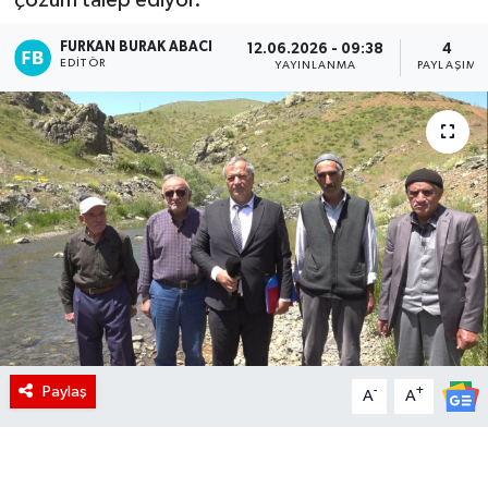
FURKAN BURAK ABACI
12.06.2026 - 09:38
4
EDITÖR
YAYINLANMA
PAYLAŞIM
Paylaş
-
+
A
A