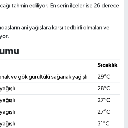
ağı tahmin ediliyor. En serin ilçeler ise 26 derece
şların ani yağışlara karşı tedbirli olmaları ve
yor.
urumu
Sıcaklık
anak ve gök gürültülü sağanak yağışlı
29°C
yağışlı
28°C
yağışlı
27°C
yağışlı
27°C
yağışlı
31°C