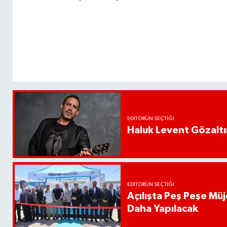
EDITÖRÜN SEÇTIĞI
Haluk Levent Gözaltın
EDITÖRÜN SEÇTIĞI
Açılışta Peş Peşe Müj
Daha Yapılacak