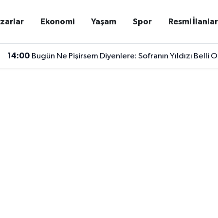
zarlar
Ekonomi
Yaşam
Spor
Resmi İlanla
14:00
Bugün Ne Pişirsem Diyenlere: Sofranın Yıldızı Belli O
13:50
Türkiye Genelinde Okullarda Güvenlik Artırılıyor: İ