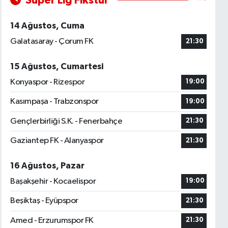
Süper Lig Fikstür
14 Ağustos, Cuma
Galatasaray - Çorum FK
21:30
15 Ağustos, Cumartesi
Konyaspor - Rizespor
19:00
Kasımpaşa - Trabzonspor
19:00
Gençlerbirliği S.K. - Fenerbahçe
21:30
Gaziantep FK - Alanyaspor
21:30
16 Ağustos, Pazar
Başakşehir - Kocaelispor
19:00
Beşiktaş - Eyüpspor
21:30
Amed - Erzurumspor FK
21:30