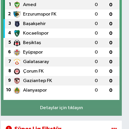
1
Amed
0
0
2
Erzurumspor FK
0
0
3
Başakşehir
0
0
4
Kocaelispor
0
0
5
Beşiktaş
0
0
6
Eyüpspor
0
0
7
Galatasaray
0
0
8
Çorum FK
0
0
9
Gaziantep FK
0
0
10
Alanyaspor
0
0
Detaylar için tıklayın