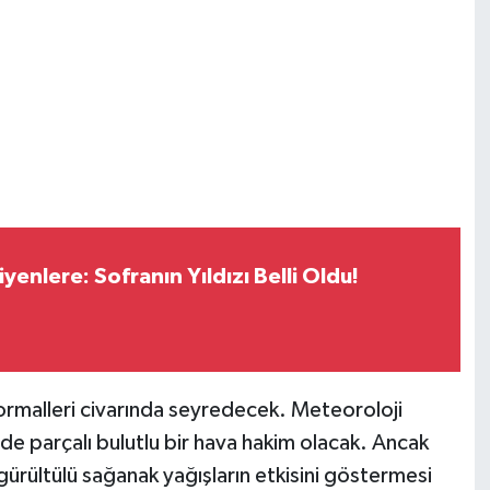
enlere: Sofranın Yıldızı Belli Oldu!
ormalleri civarında seyredecek. Meteoroloji
nde parçalı bulutlu bir hava hakim olacak. Ancak
gürültülü sağanak yağışların etkisini göstermesi