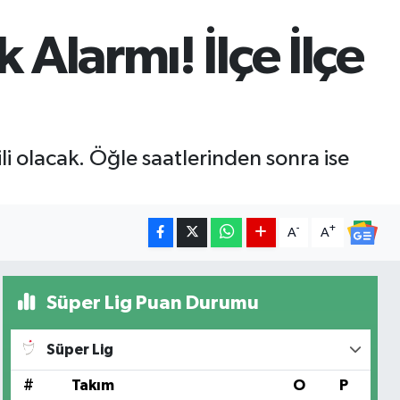
larmı! İlçe İlçe
i olacak. Öğle saatlerinden sonra ise
-
+
A
A
Süper Lig Puan Durumu
Süper Lig
#
Takım
O
P