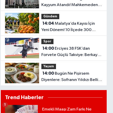
Kayyum Atandı! Mahkemeden
Faaliyetleri Durdurma Kararı..
Gündem
14:04
Malatya’da Kayısı İçin
Yeni Dönem! 10 İlçede 300
Üretici Eğitime Alınacak
Spor
14:00
Erciyes 38 FSK’dan
Forvete Güçlü Takviye: Berkay
Ekici İmzayı Attı
Yaşam
14:00
Bugün Ne Pişirsem
Diyenlere: Sofranın Yıldızı Belli
Oldu!
Trend Haberler
1
Emekli Maaşı Zam Farkı Ne