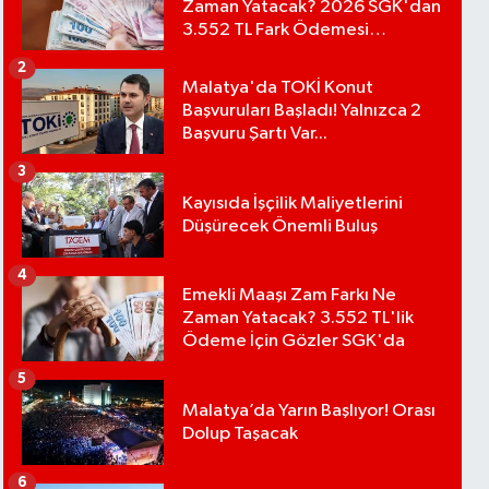
Zaman Yatacak? 2026 SGK'dan
3.552 TL Fark Ödemesi
Bekleniyor
2
Malatya'da TOKİ Konut
Başvuruları Başladı! Yalnızca 2
Başvuru Şartı Var...
3
Kayısıda İşçilik Maliyetlerini
Düşürecek Önemli Buluş
4
Emekli Maaşı Zam Farkı Ne
Zaman Yatacak? 3.552 TL'lik
Ödeme İçin Gözler SGK'da
5
Malatya’da Yarın Başlıyor! Orası
Dolup Taşacak
6