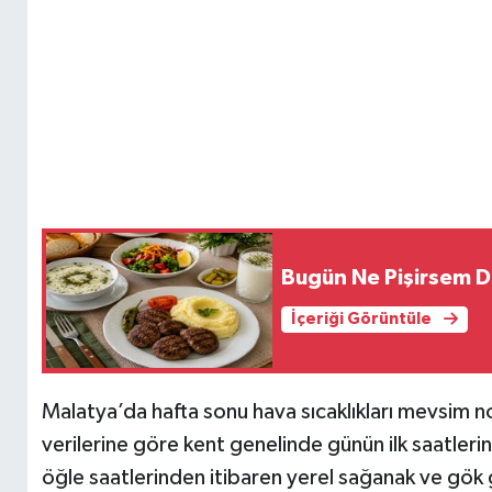
Bugün Ne Pişirsem Diy
İçeriği Görüntüle
Malatya’da hafta sonu hava sıcaklıkları mevsim n
verilerine göre kent genelinde günün ilk saatleri
öğle saatlerinden itibaren yerel sağanak ve gök 