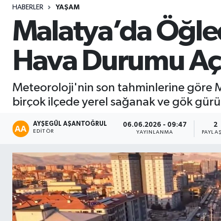
HABERLER
YAŞAM
Sağlık
Malatya’da Öğled
Seri İlan
Hava Durumu Açı
Siyaset
Meteoroloji'nin son tahminlerine göre M
Spor
birçok ilçede yerel sağanak ve gök gürü
Yaşam
AYŞEGÜL AŞANTOĞRUL
06.06.2026 - 09:47
2
EDITÖR
YAYINLANMA
PAYLA