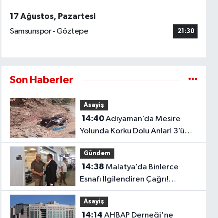
17 Ağustos, Pazartesi
Samsunspor - Göztepe
21:30
Son Haberler
Asayiş
14:40
Adıyaman’da Mesire
Yolunda Korku Dolu Anlar! 3’ü
Çocuk 4 Yaralı
Gündem
14:38
Malatya’da Binlerce
Esnafı İlgilendiren Çağrı!
Sadıkoğlu’ndan Kura Fazlası
Asayiş
İşyerleri İçin Yeni Talep
14:14
AHBAP Derneği'ne