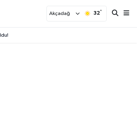
°
32
r
Akçadağ
ldu!
şte Yeni Uygulama