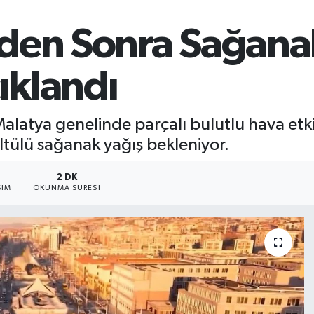
en Sonra Sağanak A
klandı
alatya genelinde parçalı bulutlu hava etkil
ltülü sağanak yağış bekleniyor.
2 DK
ŞIM
OKUNMA SÜRESI