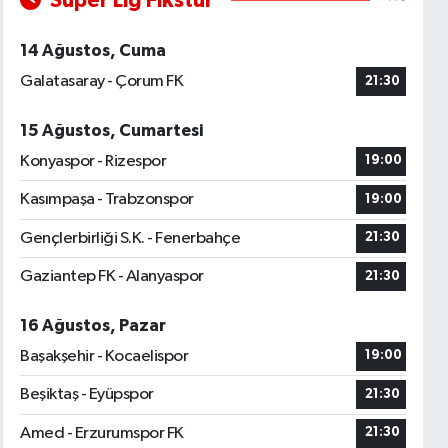
Süper Lig Fikstür
14 Ağustos, Cuma
Galatasaray - Çorum FK
21:30
15 Ağustos, Cumartesi
Konyaspor - Rizespor
19:00
Kasımpaşa - Trabzonspor
19:00
Gençlerbirliği S.K. - Fenerbahçe
21:30
Gaziantep FK - Alanyaspor
21:30
16 Ağustos, Pazar
Başakşehir - Kocaelispor
19:00
Beşiktaş - Eyüpspor
21:30
Amed - Erzurumspor FK
21:30