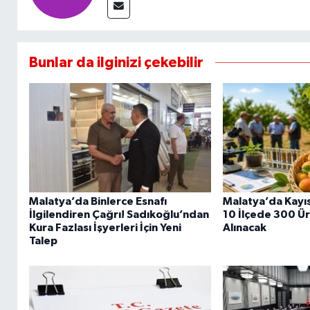
Bunlar da ilginizi çekebilir
Malatya’da Binlerce Esnafı
Malatya’da Kayıs
İlgilendiren Çağrı! Sadıkoğlu’ndan
10 İlçede 300 Ür
Kura Fazlası İşyerleri İçin Yeni
Alınacak
Talep