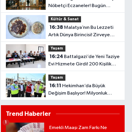
Nöbetçi Eczaneler! Bugün
Hangi Eczaneler Açık?
Kültür & Sanat
16:38
Malatya’nın Bu Lezzeti
Artık Dünya Birincisi! Zirveye
Adını Yazdırdı
Yaşam
16:24
Battalgazi’de Yeni Taziye
Evi Hizmete Girdi! 200 Kişilik
Salon Dikkat Çekti
Yaşam
16:11
Hekimhan’da Büyük
Değişim Başlıyor! Milyonluk
Projeler Tek Tek Hayata Geçiyor
Trend Haberler
1
Emekli Maaşı Zam Farkı Ne