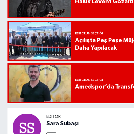
Haluk Levent Gözaltın
EDITÖRÜN SEÇTIĞI
Açılışta Peş Peşe Müj
Daha Yapılacak
EDITÖRÜN SEÇTIĞI
Amedspor’da Transfe
EDITÖR
Sara Subaşı