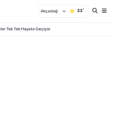
°
33
r
Akçadağ
eler Tek Tek Hayata Geçiyor