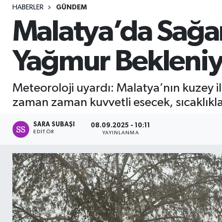
HABERLER
GÜNDEM
Sağlık
Malatya’da Sağan
Seri İlan
Yağmur Bekleniy
Siyaset
Meteoroloji uyardı: Malatya’nın kuzey i
Spor
zaman zaman kuvvetli esecek, sıcaklıkl
Yaşam
SARA SUBAŞI
08.09.2025 - 10:11
EDITÖR
YAYINLANMA