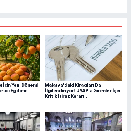
ı İçin Yeni Dönem!
Malatya’daki Kiracıları Da
etici Eğitime
İlgilendiriyor! UYAP’a Girenler İçin
Kritik İtiraz Kararı..