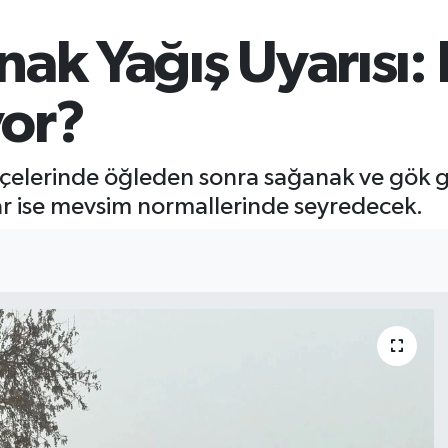
ak Yağış Uyarısı: 
or?
lçelerinde öğleden sonra sağanak ve gök g
ar ise mevsim normallerinde seyredecek.