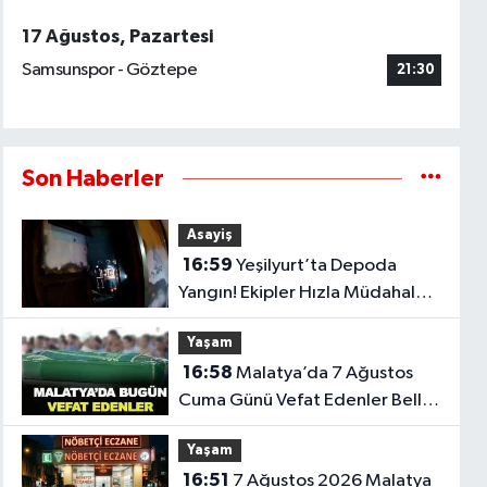
17 Ağustos, Pazartesi
Samsunspor - Göztepe
21:30
Son Haberler
Asayiş
16:59
Yeşilyurt’ta Depoda
Yangın! Ekipler Hızla Müdahale
Etti
Yaşam
16:58
Malatya’da 7 Ağustos
Cuma Günü Vefat Edenler Belli
Oldu
Yaşam
16:51
7 Ağustos 2026 Malatya