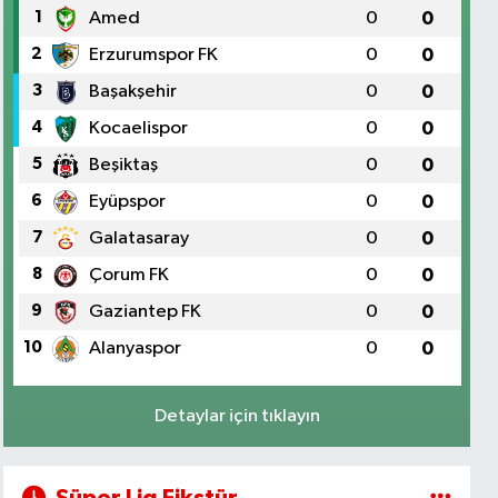
1
Amed
0
0
2
Erzurumspor FK
0
0
3
Başakşehir
0
0
4
Kocaelispor
0
0
5
Beşiktaş
0
0
6
Eyüpspor
0
0
7
Galatasaray
0
0
8
Çorum FK
0
0
9
Gaziantep FK
0
0
10
Alanyaspor
0
0
Detaylar için tıklayın