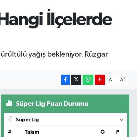
Hangi İlçelerde
ürültülü yağış bekleniyor. Rüzgar
-
+
A
A
Süper Lig Puan Durumu
Süper Lig
#
Takım
O
P