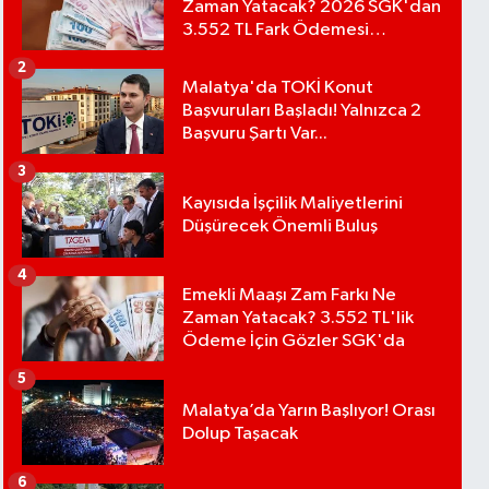
Zaman Yatacak? 2026 SGK'dan
3.552 TL Fark Ödemesi
Bekleniyor
2
Malatya'da TOKİ Konut
Başvuruları Başladı! Yalnızca 2
Başvuru Şartı Var...
3
Kayısıda İşçilik Maliyetlerini
Düşürecek Önemli Buluş
4
Emekli Maaşı Zam Farkı Ne
Zaman Yatacak? 3.552 TL'lik
Ödeme İçin Gözler SGK'da
5
Malatya’da Yarın Başlıyor! Orası
Dolup Taşacak
6