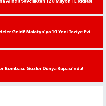
a Alındı! Savcılıktan 120 Milyon TL İddiası
deler Geldi! Malatya'ya 10 Yeni Taziye Evi
r Bombası: Gözler Dünya Kupası’nda!