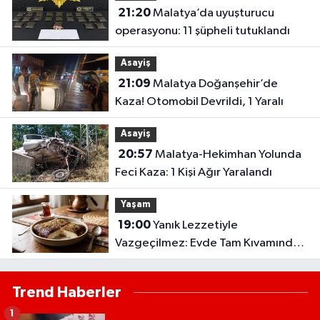
21:20
Malatya’da uyuşturucu
operasyonu: 11 şüpheli tutuklandı
Asayiş
21:09
Malatya Doğanşehir’de
Kaza! Otomobil Devrildi, 1 Yaralı
Asayiş
20:57
Malatya-Hekimhan Yolunda
Feci Kaza: 1 Kişi Ağır Yaralandı
Yaşam
19:00
Yanık Lezzetiyle
Vazgeçilmez: Evde Tam Kıvamında
Kazandibi Tarifi
Trend Haberler
1