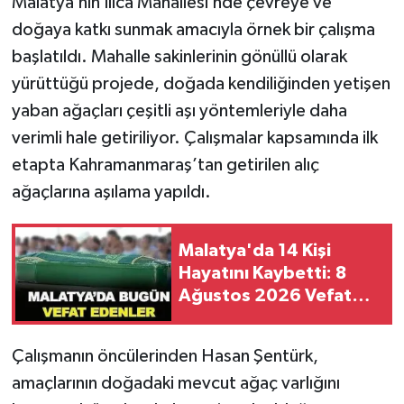
Malatya’nın Ilıca Mahallesi’nde çevreye ve
doğaya katkı sunmak amacıyla örnek bir çalışma
başlatıldı. Mahalle sakinlerinin gönüllü olarak
yürüttüğü projede, doğada kendiliğinden yetişen
yaban ağaçları çeşitli aşı yöntemleriyle daha
verimli hale getiriliyor. Çalışmalar kapsamında ilk
etapta Kahramanmaraş’tan getirilen alıç
ağaçlarına aşılama yapıldı.
Malatya'da 14 Kişi
Hayatını Kaybetti: 8
Ağustos 2026 Vefat
Edenler Listesi!
Çalışmanın öncülerinden Hasan Şentürk,
amaçlarının doğadaki mevcut ağaç varlığını