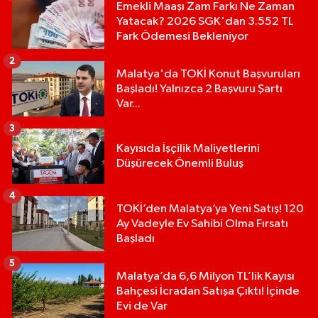
Emekli Maaşı Zam Farkı Ne Zaman
Yatacak? 2026 SGK'dan 3.552 TL
Fark Ödemesi Bekleniyor
2
Malatya'da TOKİ Konut Başvuruları
Başladı! Yalnızca 2 Başvuru Şartı
Var...
3
Kayısıda İşçilik Maliyetlerini
Düşürecek Önemli Buluş
4
TOKİ’den Malatya’ya Yeni Satış! 120
Ay Vadeyle Ev Sahibi Olma Fırsatı
Başladı
5
Malatya’da 6,6 Milyon TL’lik Kayısı
Bahçesi İcradan Satışa Çıktı! İçinde
Evi de Var