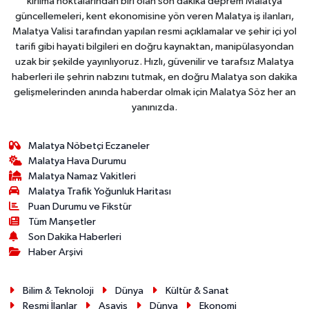
kırılma noktalarından biri olan son dakika deprem Malatya
güncellemeleri, kent ekonomisine yön veren Malatya iş ilanları,
Malatya Valisi tarafından yapılan resmi açıklamalar ve şehir içi yol
tarifi gibi hayati bilgileri en doğru kaynaktan, manipülasyondan
uzak bir şekilde yayınlıyoruz. Hızlı, güvenilir ve tarafsız Malatya
haberleri ile şehrin nabzını tutmak, en doğru Malatya son dakika
gelişmelerinden anında haberdar olmak için Malatya Söz her an
yanınızda.
Malatya Nöbetçi Eczaneler
Malatya Hava Durumu
Malatya Namaz Vakitleri
Malatya Trafik Yoğunluk Haritası
Puan Durumu ve Fikstür
Tüm Manşetler
Son Dakika Haberleri
Haber Arşivi
Bilim & Teknoloji
Dünya
Kültür & Sanat
Resmi İlanlar
Asayiş
Dünya
Ekonomi