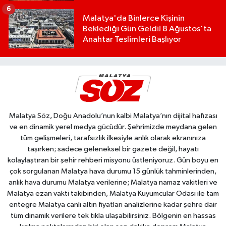
6
Malatya'da Binlerce Kişinin
Beklediği Gün Geldi! 8 Ağustos'ta
Anahtar Teslimleri Başlıyor
Malatya Söz, Doğu Anadolu’nun kalbi Malatya’nın dijital hafızası
ve en dinamik yerel medya gücüdür. Şehrimizde meydana gelen
tüm gelişmeleri, tarafsızlık ilkesiyle anlık olarak ekranınıza
taşırken; sadece geleneksel bir gazete değil, hayatı
kolaylaştıran bir şehir rehberi misyonu üstleniyoruz. Gün boyu en
çok sorgulanan Malatya hava durumu 15 günlük tahminlerinden,
anlık hava durumu Malatya verilerine; Malatya namaz vakitleri ve
Malatya ezan vakti takibinden, Malatya Kuyumcular Odası ile tam
entegre Malatya canlı altın fiyatları analizlerine kadar şehre dair
tüm dinamik verilere tek tıkla ulaşabilirsiniz. Bölgenin en hassas