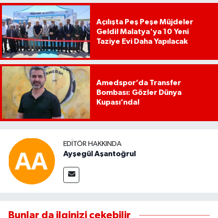
Açılışta Peş Peşe Müjdeler
Geldi! Malatya'ya 10 Yeni
Taziye Evi Daha Yapılacak
Amedspor’da Transfer
Bombası: Gözler Dünya
Kupası’nda!
EDITÖR HAKKINDA
Ayşegül Aşantoğrul
Bunlar da ilginizi çekebilir