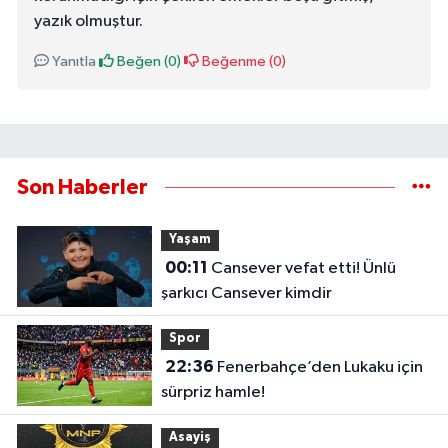
yazık olmuştur.
Yanıtla
Beğen (
0
)
Beğenme (
0
)
Son Haberler
Yaşam
00:11
Cansever vefat etti! Ünlü
şarkıcı Cansever kimdir
Spor
22:36
Fenerbahçe’den Lukaku için
sürpriz hamle!
Asayiş