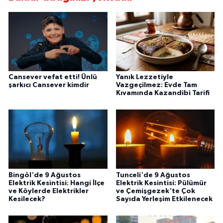
Cansever vefat etti! Ünlü
Yanık Lezzetiyle
şarkıcı Cansever kimdir
Vazgeçilmez: Evde Tam
Kıvamında Kazandibi Tarifi
Bingöl'de 9 Ağustos
Tunceli'de 9 Ağustos
Elektrik Kesintisi: Hangi İlçe
Elektrik Kesintisi: Pülümür
ve Köylerde Elektrikler
ve Çemişgezek'te Çok
Kesilecek?
Sayıda Yerleşim Etkilenecek