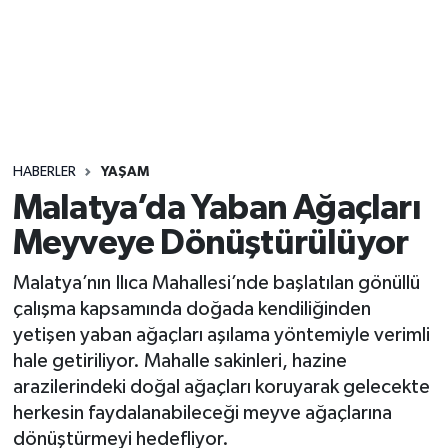
Sağlık
Seri İlan
Siyaset
HABERLER
YAŞAM
Spor
Malatya’da Yaban Ağaçları
Meyveye Dönüştürülüyor
Yaşam
Malatya’nın Ilıca Mahallesi’nde başlatılan gönüllü
çalışma kapsamında doğada kendiliğinden
yetişen yaban ağaçları aşılama yöntemiyle verimli
hale getiriliyor. Mahalle sakinleri, hazine
arazilerindeki doğal ağaçları koruyarak gelecekte
herkesin faydalanabileceği meyve ağaçlarına
dönüştürmeyi hedefliyor.