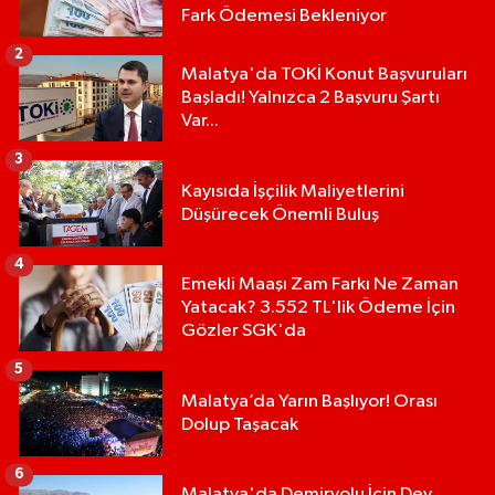
Fark Ödemesi Bekleniyor
2
Malatya'da TOKİ Konut Başvuruları
Başladı! Yalnızca 2 Başvuru Şartı
Var...
3
Kayısıda İşçilik Maliyetlerini
Düşürecek Önemli Buluş
4
Emekli Maaşı Zam Farkı Ne Zaman
Yatacak? 3.552 TL'lik Ödeme İçin
Gözler SGK'da
5
Malatya’da Yarın Başlıyor! Orası
Dolup Taşacak
6
Malatya'da Demiryolu İçin Dev