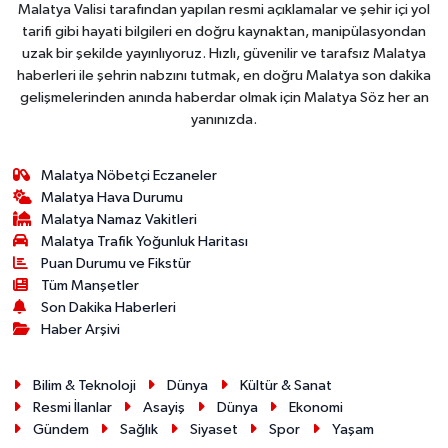
Malatya Valisi tarafından yapılan resmi açıklamalar ve şehir içi yol
tarifi gibi hayati bilgileri en doğru kaynaktan, manipülasyondan
uzak bir şekilde yayınlıyoruz. Hızlı, güvenilir ve tarafsız Malatya
haberleri ile şehrin nabzını tutmak, en doğru Malatya son dakika
gelişmelerinden anında haberdar olmak için Malatya Söz her an
yanınızda.
Malatya Nöbetçi Eczaneler
Malatya Hava Durumu
Malatya Namaz Vakitleri
Malatya Trafik Yoğunluk Haritası
Puan Durumu ve Fikstür
Tüm Manşetler
Son Dakika Haberleri
Haber Arşivi
Bilim & Teknoloji
Dünya
Kültür & Sanat
Resmi İlanlar
Asayiş
Dünya
Ekonomi
Gündem
Sağlık
Siyaset
Spor
Yaşam