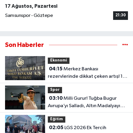
17 Ağustos, Pazartesi
Samsunspor - Göztepe
21:30
Son Haberler
Ekonomi
04:15
Merkez Bankası
rezervlerinde dikkat çeken artış! 1
haftada 1,8 milyar dolar yükseldi..
Spor
03:10
Milli Gurur! Tuğba Bugur
Avrupa’yı Salladı, Altın Madalyayı
Türkiye’ye Getirdi..
Eğitim
02:05
LGS 2026 Ek Tercih