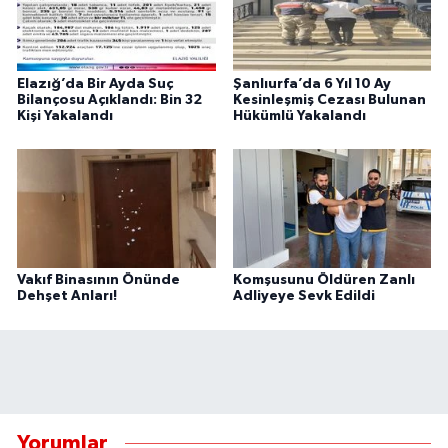
Elazığ’da Bir Ayda Suç
Şanlıurfa’da 6 Yıl 10 Ay
Bilançosu Açıklandı: Bin 32
Kesinleşmiş Cezası Bulunan
Kişi Yakalandı
Hükümlü Yakalandı
Vakıf Binasının Önünde
Komşusunu Öldüren Zanlı
Dehşet Anları!
Adliyeye Sevk Edildi
Yorumlar