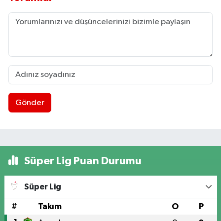
Gönder
Süper Lig Puan Durumu
Süper Lig
#
Takım
O
P