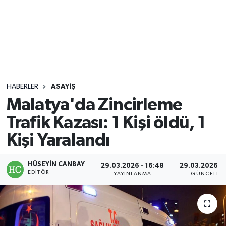
Sağlık
Seri İlan
Siyaset
HABERLER
ASAYIŞ
Spor
Malatya'da Zincirleme
Trafik Kazası: 1 Kişi öldü, 1
Yaşam
Kişi Yaralandı
HÜSEYIN CANBAY
29.03.2026 - 16:48
29.03.2026 - 
EDITÖR
YAYINLANMA
GÜNCELLE