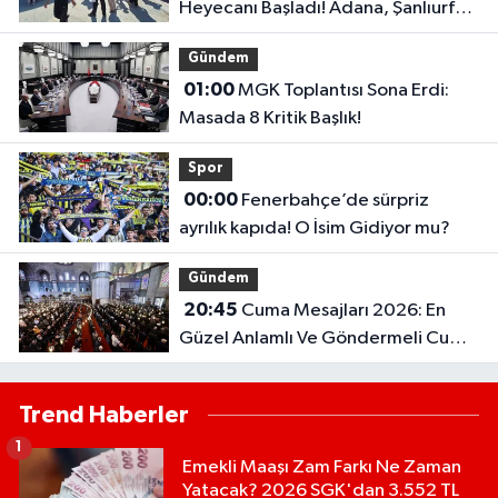
Heyecanı Başladı! Adana, Şanlıurfa
ve Gaziantep Lise Taban Puanları..
Gündem
01:00
MGK Toplantısı Sona Erdi:
Masada 8 Kritik Başlık!
Spor
00:00
Fenerbahçe’de sürpriz
ayrılık kapıda! O İsim Gidiyor mu?
Gündem
20:45
Cuma Mesajları 2026: En
Güzel Anlamlı Ve Göndermeli Cuma
Sözleri..
Trend Haberler
1
Emekli Maaşı Zam Farkı Ne Zaman
Yatacak? 2026 SGK'dan 3.552 TL