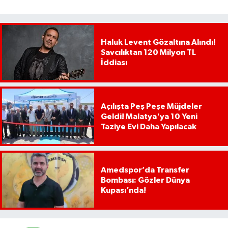
Haluk Levent Gözaltına Alındı!
Savcılıktan 120 Milyon TL
İddiası
Açılışta Peş Peşe Müjdeler
Geldi! Malatya'ya 10 Yeni
Taziye Evi Daha Yapılacak
Amedspor’da Transfer
Bombası: Gözler Dünya
Kupası’nda!