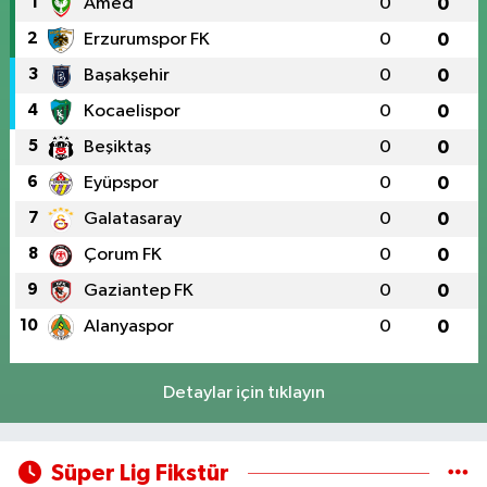
1
Amed
0
0
2
Erzurumspor FK
0
0
3
Başakşehir
0
0
4
Kocaelispor
0
0
5
Beşiktaş
0
0
6
Eyüpspor
0
0
7
Galatasaray
0
0
8
Çorum FK
0
0
9
Gaziantep FK
0
0
10
Alanyaspor
0
0
Detaylar için tıklayın
Süper Lig Fikstür