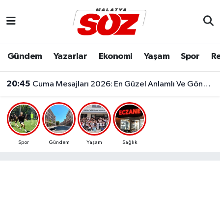
Asayiş
Malatya Nöbetçi Eczaneler
Gündem
Yazarlar
Ekonomi
Yaşam
Spor
Re
Bilim & Teknoloji
Malatya Hava Durumu
20:45
Cuma Mesajları 2026: En Güzel Anlamlı Ve Göndermeli Cuma Sözleri..
Dünya
Malatya Namaz Vakitleri
Eğitim
Malatya Trafik Yoğunluk Haritası
Ekonomi
Süper Lig Puan Durumu ve Fikstür
Spor
Gündem
Yaşam
Sağlık
Gündem
Tüm Manşetler
Kültür & Sanat
Son Dakika Haberleri
Resmi İlanlar
Haber Arşivi