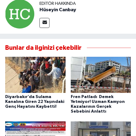
EDITÖR HAKKINDA
Hüseyin Canbay
Bunlar da ilginizi çekebilir
Diyarbakır’da Sulama
Fren Patladı Demek
Kanalına Giren 22 Yaşındaki
Yetmiyor! Uzman Kamyon
Genç Hayatını Kaybetti!
Kazalarının Gerçek
Sebebini Anlattı