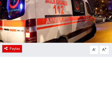
Paylaş
-
+
A
A