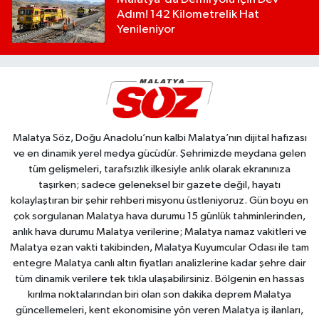
Adım! 142 Kilometrelik Hat
Yenileniyor
Malatya Söz, Doğu Anadolu’nun kalbi Malatya’nın dijital hafızası
ve en dinamik yerel medya gücüdür. Şehrimizde meydana gelen
tüm gelişmeleri, tarafsızlık ilkesiyle anlık olarak ekranınıza
taşırken; sadece geleneksel bir gazete değil, hayatı
kolaylaştıran bir şehir rehberi misyonu üstleniyoruz. Gün boyu en
çok sorgulanan Malatya hava durumu 15 günlük tahminlerinden,
anlık hava durumu Malatya verilerine; Malatya namaz vakitleri ve
Malatya ezan vakti takibinden, Malatya Kuyumcular Odası ile tam
entegre Malatya canlı altın fiyatları analizlerine kadar şehre dair
tüm dinamik verilere tek tıkla ulaşabilirsiniz. Bölgenin en hassas
kırılma noktalarından biri olan son dakika deprem Malatya
güncellemeleri, kent ekonomisine yön veren Malatya iş ilanları,