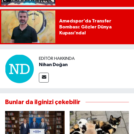
Amedspor’da Transfer
Bombası: Gözler Dünya
Kupası’nda!
EDITÖR HAKKINDA
Nihan Doğan
Bunlar da ilginizi çekebilir