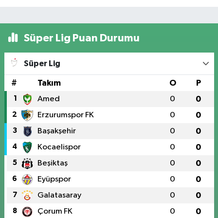
Süper Lig Puan Durumu
Süper Lig
#
Takım
O
P
1
Amed
0
0
2
Erzurumspor FK
0
0
3
Başakşehir
0
0
4
Kocaelispor
0
0
5
Beşiktaş
0
0
6
Eyüpspor
0
0
7
Galatasaray
0
0
8
Çorum FK
0
0