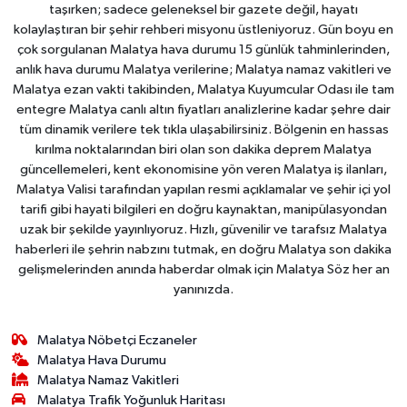
taşırken; sadece geleneksel bir gazete değil, hayatı
kolaylaştıran bir şehir rehberi misyonu üstleniyoruz. Gün boyu en
çok sorgulanan Malatya hava durumu 15 günlük tahminlerinden,
anlık hava durumu Malatya verilerine; Malatya namaz vakitleri ve
Malatya ezan vakti takibinden, Malatya Kuyumcular Odası ile tam
entegre Malatya canlı altın fiyatları analizlerine kadar şehre dair
tüm dinamik verilere tek tıkla ulaşabilirsiniz. Bölgenin en hassas
kırılma noktalarından biri olan son dakika deprem Malatya
güncellemeleri, kent ekonomisine yön veren Malatya iş ilanları,
Malatya Valisi tarafından yapılan resmi açıklamalar ve şehir içi yol
tarifi gibi hayati bilgileri en doğru kaynaktan, manipülasyondan
uzak bir şekilde yayınlıyoruz. Hızlı, güvenilir ve tarafsız Malatya
haberleri ile şehrin nabzını tutmak, en doğru Malatya son dakika
gelişmelerinden anında haberdar olmak için Malatya Söz her an
yanınızda.
Malatya Nöbetçi Eczaneler
Malatya Hava Durumu
Malatya Namaz Vakitleri
Malatya Trafik Yoğunluk Haritası