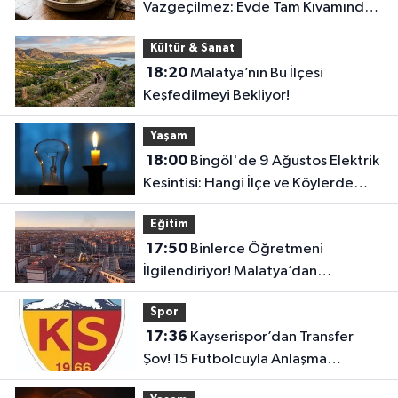
Vazgeçilmez: Evde Tam Kıvamında
Kazandibi Tarifi
Kültür & Sanat
18:20
Malatya’nın Bu İlçesi
Keşfedilmeyi Bekliyor!
Yaşam
18:00
Bingöl'de 9 Ağustos Elektrik
Kesintisi: Hangi İlçe ve Köylerde
Elektrikler Kesilecek?
Eğitim
17:50
Binlerce Öğretmeni
İlgilendiriyor! Malatya’dan
Bakanlığa “İl Emri” Çağrısı
Spor
17:36
Kayserispor’dan Transfer
Şov! 15 Futbolcuyla Anlaşma
Sağlandı