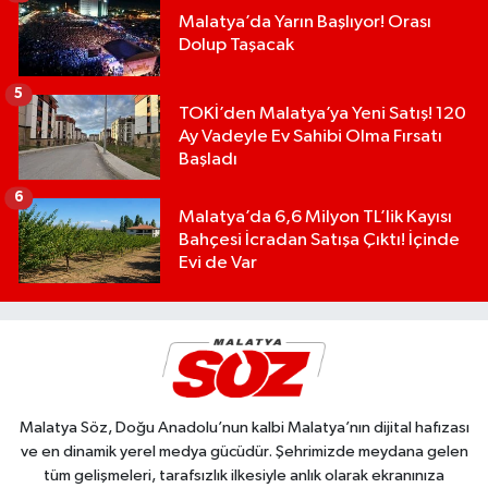
Malatya’da Yarın Başlıyor! Orası
Dolup Taşacak
5
TOKİ’den Malatya’ya Yeni Satış! 120
Ay Vadeyle Ev Sahibi Olma Fırsatı
Başladı
6
Malatya’da 6,6 Milyon TL’lik Kayısı
Bahçesi İcradan Satışa Çıktı! İçinde
Evi de Var
Malatya Söz, Doğu Anadolu’nun kalbi Malatya’nın dijital hafızası
ve en dinamik yerel medya gücüdür. Şehrimizde meydana gelen
tüm gelişmeleri, tarafsızlık ilkesiyle anlık olarak ekranınıza