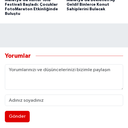
Malatya’da Kültür Yolu
Malatya’da Beklenen Ay
Festivali Başladı: Çocuklar
Geldi! Binlerce Konut
FotoMaraton Etkinliğinde
Sahiplerini Bulacak
Buluştu
Yorumlar
Gönder