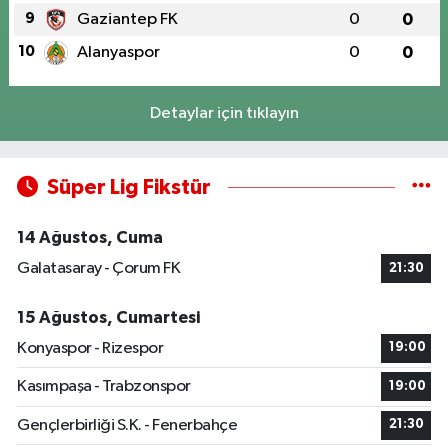
9
Gaziantep FK
0
0
10
Alanyaspor
0
0
Detaylar için tıklayın
Süper Lig Fikstür
14 Ağustos, Cuma
Galatasaray - Çorum FK
21:30
15 Ağustos, Cumartesi
Konyaspor - Rizespor
19:00
Kasımpaşa - Trabzonspor
19:00
Gençlerbirliği S.K. - Fenerbahçe
21:30