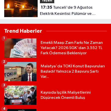
Yaşam
17:35
Tunceli'de 9 Ağustos
Elektrik Kesintisi: Pülümür ve
Çemişgezek'te Çok Sayıda Yerleşim
Etkilenecek
Trend Haberler
1
Emekli Maaşı Zam Farkı Ne Zaman
Yatacak? 2026 SGK'dan 3.552 TL
Fark Ödemesi Bekleniyor
2
Malatya'da TOKİ Konut Başvuruları
Başladı! Yalnızca 2 Başvuru Şartı
Var...
3
Kayısıda İşçilik Maliyetlerini
Düşürecek Önemli Buluş
4