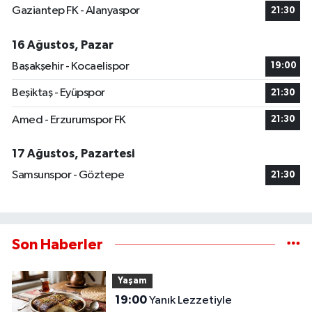
Gaziantep FK - Alanyaspor
21:30
16 Ağustos, Pazar
Başakşehir - Kocaelispor
19:00
Beşiktaş - Eyüpspor
21:30
Amed - Erzurumspor FK
21:30
17 Ağustos, Pazartesi
Samsunspor - Göztepe
21:30
Son Haberler
Yaşam
19:00
Yanık Lezzetiyle