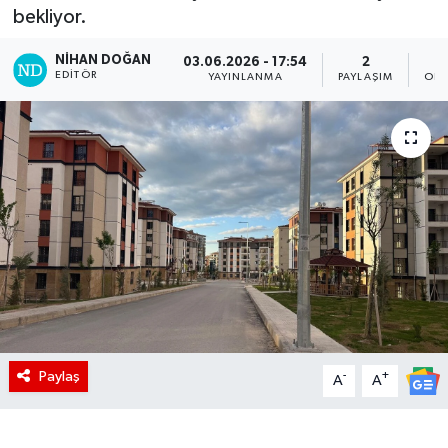
bekliyor.
NIHAN DOĞAN
03.06.2026 - 17:54
2
EDITÖR
YAYINLANMA
PAYLAŞIM
OKU
Paylaş
-
+
A
A