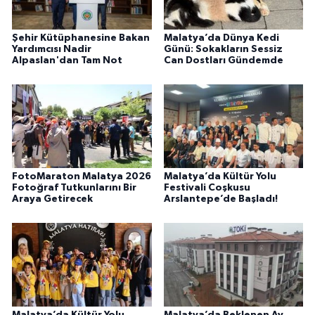
Şehir Kütüphanesine Bakan
Malatya’da Dünya Kedi
Yardımcısı Nadir
Günü: Sokakların Sessiz
Alpaslan'dan Tam Not
Can Dostları Gündemde
FotoMaraton Malatya 2026
Malatya’da Kültür Yolu
Fotoğraf Tutkunlarını Bir
Festivali Coşkusu
Araya Getirecek
Arslantepe’de Başladı!