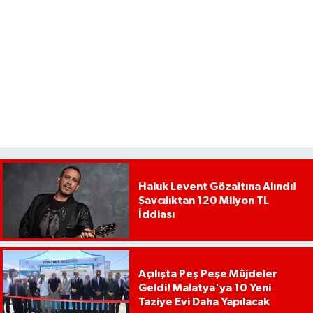
Haluk Levent Gözaltına Alındı!
Savcılıktan 120 Milyon TL
İddiası
Açılışta Peş Peşe Müjdeler
Geldi! Malatya'ya 10 Yeni
Taziye Evi Daha Yapılacak