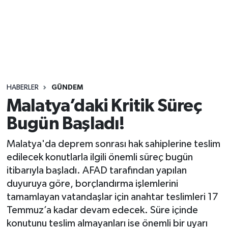
Sağlık
Seri İlan
Siyaset
HABERLER
GÜNDEM
Spor
Malatya’daki Kritik Süreç
Bugün Başladı!
Yaşam
Malatya'da deprem sonrası hak sahiplerine teslim
edilecek konutlarla ilgili önemli süreç bugün
itibarıyla başladı. AFAD tarafından yapılan
duyuruya göre, borçlandırma işlemlerini
tamamlayan vatandaşlar için anahtar teslimleri 17
Temmuz’a kadar devam edecek. Süre içinde
konutunu teslim almayanları ise önemli bir uyarı