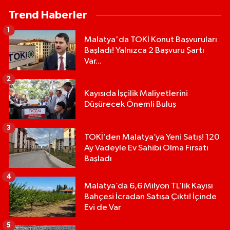
Trend Haberler
1
Malatya'da TOKİ Konut Başvuruları
Başladı! Yalnızca 2 Başvuru Şartı
Var...
2
Kayısıda İşçilik Maliyetlerini
Düşürecek Önemli Buluş
3
TOKİ’den Malatya’ya Yeni Satış! 120
Ay Vadeyle Ev Sahibi Olma Fırsatı
Başladı
4
Malatya’da 6,6 Milyon TL’lik Kayısı
Bahçesi İcradan Satışa Çıktı! İçinde
Evi de Var
5