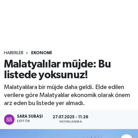
Sağlık
Seri İlan
Siyaset
HABERLER
EKONOMI
Spor
Malatyalılar müjde: Bu
listede yoksunuz!
Yaşam
Malatyalılara bir müjde daha geldi. Elde edilen
verilere göre Malatyalılar ekonomik olarak önem
arz eden bu listede yer almadı.
SARA SUBAŞI
27.07.2025 - 11:26
EDITÖR
YAYINLANMA