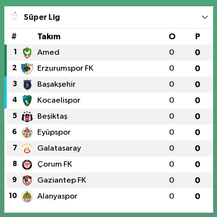
Süper Lig
#
Takım
O
P
1
Amed
0
0
2
Erzurumspor FK
0
0
3
Başakşehir
0
0
4
Kocaelispor
0
0
5
Beşiktaş
0
0
6
Eyüpspor
0
0
7
Galatasaray
0
0
8
Çorum FK
0
0
9
Gaziantep FK
0
0
10
Alanyaspor
0
0