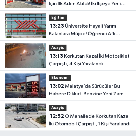
İçin İlk Adım Atıldı! İki İlçeye Yeni
İtfaiye Binası
Eğitim
13:23
Üniversite Hayali Yarım
Kalanlara Müjde! Öğrenci Affı
Resmen Başladı
Asayiş
13:13
Korkutan Kaza! İki Motosiklet
Çarpıştı, 4 Kişi Yaralandı
Ekonomi
13:02
Malatya’da Sürücüler Bu
Habere Dikkat! Benzine Yeni Zam
Kapıda
Asayiş
12:52
O Mahallede Korkutan Kaza!
İki Otomobil Çarpıştı, 1 Kişi Yaralandı