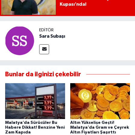
Kupası’nda!
EDITÖR
Sara Subaşı
Bunlar da ilginizi çekebilir
Malatya’da Sürücüler Bu
Altın Yükselişe Geçti!
Habere Dikkat! Benzine Yeni
Malatya’da Gram ve Çeyrek
Zam Kapıda
Altın Fiyatları Şaşırttı