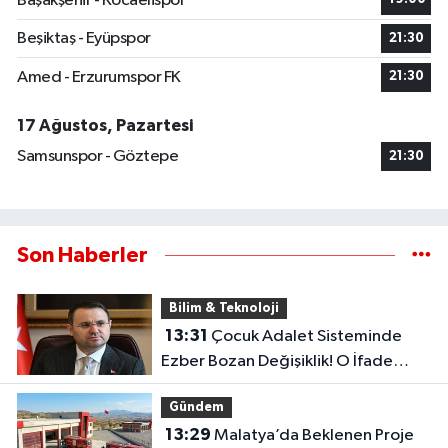
Başakşehir - Kocaelispor
Beşiktaş - Eyüpspor
21:30
Amed - Erzurumspor FK
21:30
17 Ağustos, Pazartesi
Samsunspor - Göztepe
21:30
Son Haberler
Bilim & Teknoloji
13:31
Çocuk Adalet Sisteminde
Ezber Bozan Değişiklik! O İfade
Artık Tarihe Karışıyor
Gündem
13:29
Malatya’da Beklenen Proje