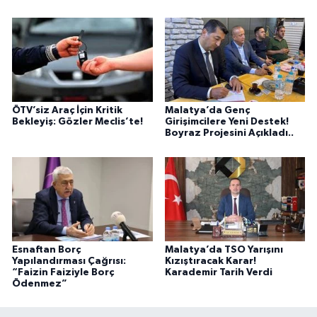
ÖTV’siz Araç İçin Kritik
Malatya’da Genç
Bekleyiş: Gözler Meclis’te!
Girişimcilere Yeni Destek!
Boyraz Projesini Açıkladı..
Esnaftan Borç
Malatya’da TSO Yarışını
Yapılandırması Çağrısı:
Kızıştıracak Karar!
“Faizin Faiziyle Borç
Karademir Tarih Verdi
Ödenmez”