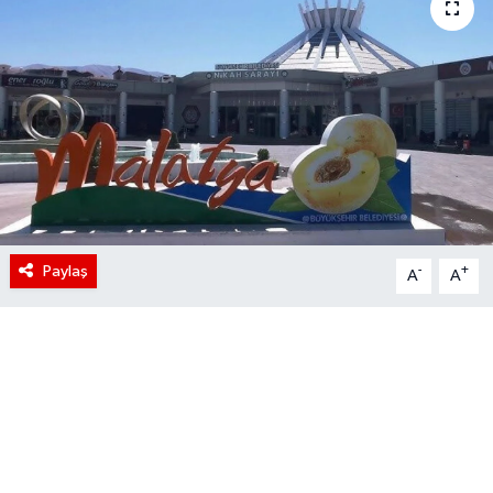
Paylaş
-
+
A
A