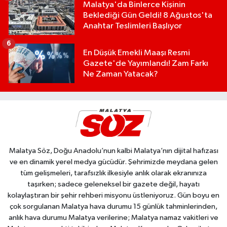
Malatya'da Binlerce Kişinin
Beklediği Gün Geldi! 8 Ağustos'ta
Anahtar Teslimleri Başlıyor
6
En Düşük Emekli Maaşı Resmi
Gazete'de Yayımlandı! Zam Farkı
Ne Zaman Yatacak?
Malatya Söz, Doğu Anadolu’nun kalbi Malatya’nın dijital hafızası
ve en dinamik yerel medya gücüdür. Şehrimizde meydana gelen
tüm gelişmeleri, tarafsızlık ilkesiyle anlık olarak ekranınıza
taşırken; sadece geleneksel bir gazete değil, hayatı
kolaylaştıran bir şehir rehberi misyonu üstleniyoruz. Gün boyu en
çok sorgulanan Malatya hava durumu 15 günlük tahminlerinden,
anlık hava durumu Malatya verilerine; Malatya namaz vakitleri ve