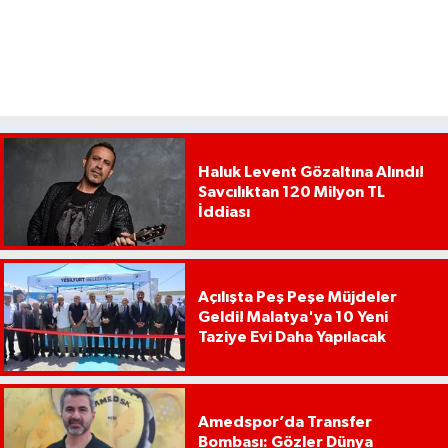
Haluk Levent Gözaltına Alındı!
Savcılıktan 120 Milyon TL
İddiası
Açılışta Peş Peşe Müjdeler
Geldi! Malatya'ya 10 Yeni
Taziye Evi Daha Yapılacak
Amedspor’da Transfer
Bombası: Gözler Dünya