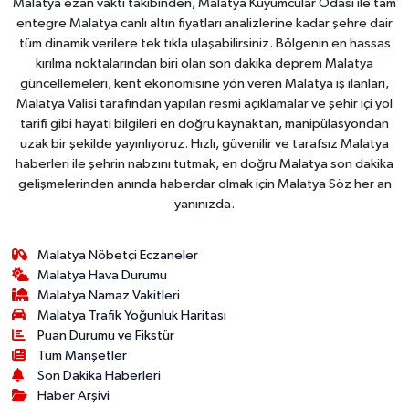
Malatya ezan vakti takibinden, Malatya Kuyumcular Odası ile tam
entegre Malatya canlı altın fiyatları analizlerine kadar şehre dair
tüm dinamik verilere tek tıkla ulaşabilirsiniz. Bölgenin en hassas
kırılma noktalarından biri olan son dakika deprem Malatya
güncellemeleri, kent ekonomisine yön veren Malatya iş ilanları,
Malatya Valisi tarafından yapılan resmi açıklamalar ve şehir içi yol
tarifi gibi hayati bilgileri en doğru kaynaktan, manipülasyondan
uzak bir şekilde yayınlıyoruz. Hızlı, güvenilir ve tarafsız Malatya
haberleri ile şehrin nabzını tutmak, en doğru Malatya son dakika
gelişmelerinden anında haberdar olmak için Malatya Söz her an
yanınızda.
Malatya Nöbetçi Eczaneler
Malatya Hava Durumu
Malatya Namaz Vakitleri
Malatya Trafik Yoğunluk Haritası
Puan Durumu ve Fikstür
Tüm Manşetler
Son Dakika Haberleri
Haber Arşivi