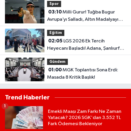
Spor
03:10
Milli Gurur! Tuğba Bugur
Avrupa’yı Salladı, Altın Madalyayı
Türkiye’ye Getirdi..
Eğitim
02:05
LGS 2026 Ek Tercih
Heyecanı Başladı! Adana, Şanlıurfa
ve Gaziantep Lise Taban Puanları..
Gündem
01:00
MGK Toplantısı Sona Erdi:
Masada 8 Kritik Başlık!
Trend Haberler
1
Emekli Maaşı Zam Farkı Ne Zaman
Yatacak? 2026 SGK'dan 3.552 TL
Fark Ödemesi Bekleniyor