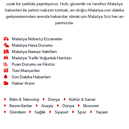
uzak bir şekilde yayınlıyoruz. Hızlı, güvenilir ve tarafsız Malatya
haberleri ile şehrin nabzını tutmak, en doğru Malatya son dakika
gelişmelerinden anında haberdar olmak için Malatya Söz her an
yanınızda.
Malatya Nöbetçi Eczaneler
Malatya Hava Durumu
Malatya Namaz Vakitleri
Malatya Trafik Yoğunluk Haritası
Puan Durumu ve Fikstür
Tüm Manşetler
Son Dakika Haberleri
Haber Arşivi
Bilim & Teknoloji
Dünya
Kültür & Sanat
Resmi İlanlar
Asayiş
Dünya
Ekonomi
Gündem
Sağlık
Siyaset
Spor
Yaşam