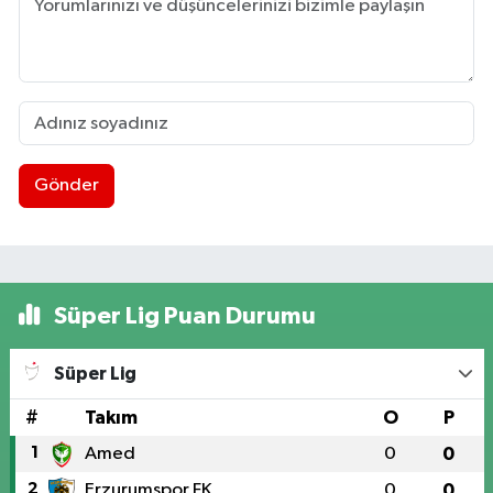
Gönder
Süper Lig Puan Durumu
Süper Lig
#
Takım
O
P
1
Amed
0
0
2
Erzurumspor FK
0
0