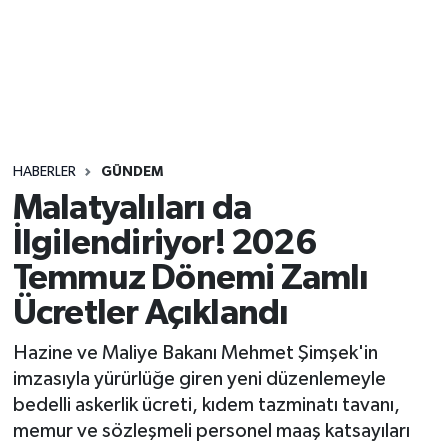
Sağlık
Seri İlan
Siyaset
HABERLER
GÜNDEM
Spor
Malatyalıları da
İlgilendiriyor! 2026
Yaşam
Temmuz Dönemi Zamlı
Ücretler Açıklandı
Hazine ve Maliye Bakanı Mehmet Şimşek'in
imzasıyla yürürlüğe giren yeni düzenlemeyle
bedelli askerlik ücreti, kıdem tazminatı tavanı,
memur ve sözleşmeli personel maaş katsayıları