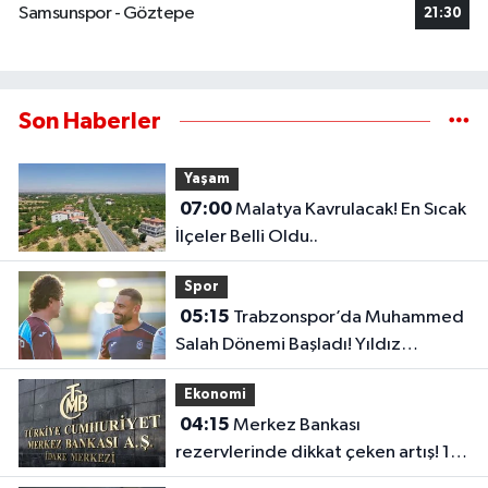
Samsunspor - Göztepe
21:30
Son Haberler
Yaşam
07:00
Malatya Kavrulacak! En Sıcak
İlçeler Belli Oldu..
Spor
05:15
Trabzonspor’da Muhammed
Salah Dönemi Başladı! Yıldız
Futbolcu İlk Antrenmanına Çıktı..
Ekonomi
04:15
Merkez Bankası
rezervlerinde dikkat çeken artış! 1
haftada 1,8 milyar dolar yükseldi..