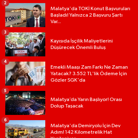
2
Malatya'da TOKİ Konut Başvuruları
Başladı! Yalnızca 2 Başvuru Şartı
Var...
3
Kayısıda İşçilik Maliyetlerini
Düşürecek Önemli Buluş
4
Emekli Maaşı Zam Farkı Ne Zaman
Yatacak? 3.552 TL'lik Ödeme İçin
Gözler SGK'da
5
Malatya’da Yarın Başlıyor! Orası
Dolup Taşacak
6
Malatya'da Demiryolu İçin Dev
Adım! 142 Kilometrelik Hat