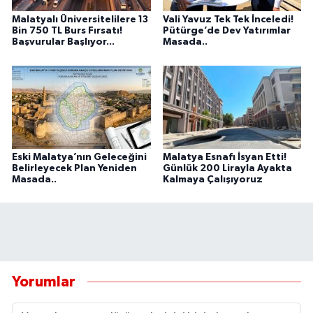
Malatyalı Üniversitelilere 13
Vali Yavuz Tek Tek İnceledi!
Bin 750 TL Burs Fırsatı!
Pütürge’de Dev Yatırımlar
Başvurular Başlıyor...
Masada..
Eski Malatya’nın Geleceğini
Malatya Esnafı İsyan Etti!
Belirleyecek Plan Yeniden
Günlük 200 Lirayla Ayakta
Masada..
Kalmaya Çalışıyoruz
Yorumlar