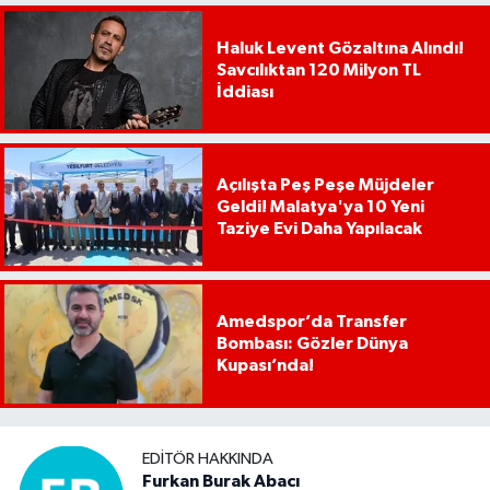
Haluk Levent Gözaltına Alındı!
Savcılıktan 120 Milyon TL
İddiası
Açılışta Peş Peşe Müjdeler
Geldi! Malatya'ya 10 Yeni
Taziye Evi Daha Yapılacak
Amedspor’da Transfer
Bombası: Gözler Dünya
Kupası’nda!
EDITÖR HAKKINDA
Furkan Burak Abacı