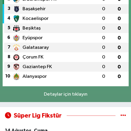
3
Başakşehir
0
0
4
Kocaelispor
0
0
5
Beşiktaş
0
0
6
Eyüpspor
0
0
7
Galatasaray
0
0
8
Çorum FK
0
0
9
Gaziantep FK
0
0
10
Alanyaspor
0
0
Detaylar için tıklayın
Süper Lig Fikstür
14 Ağustos, Cuma