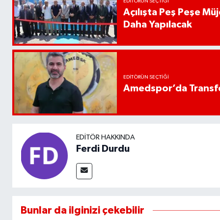
EDITÖRÜN SEÇTIĞI
Açılışta Peş Peşe Müj
Daha Yapılacak
EDITÖRÜN SEÇTIĞI
Amedspor’da Transfe
EDITÖR HAKKINDA
Ferdi Durdu
Bunlar da ilginizi çekebilir