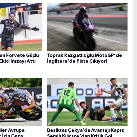
dan Forvete Güçlü
Toprak Razgatlıoğlu MotoGP’de
kici İmzayı Attı
İngiltere’de Piste Çıkıyor!
iler Avrupa
Beşiktaş Çekya’da Avantajı Kaptı:
r İçin Gaza
Semih Kılıçsoy’dan Kritik Gol