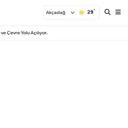
°
29
r
Akçadağ
ve Çevre Yolu Açılıyor..
u Pedal Çeviriyor..