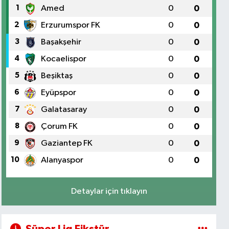
1
Amed
0
0
2
Erzurumspor FK
0
0
3
Başakşehir
0
0
4
Kocaelispor
0
0
5
Beşiktaş
0
0
6
Eyüpspor
0
0
7
Galatasaray
0
0
8
Çorum FK
0
0
9
Gaziantep FK
0
0
10
Alanyaspor
0
0
Detaylar için tıklayın