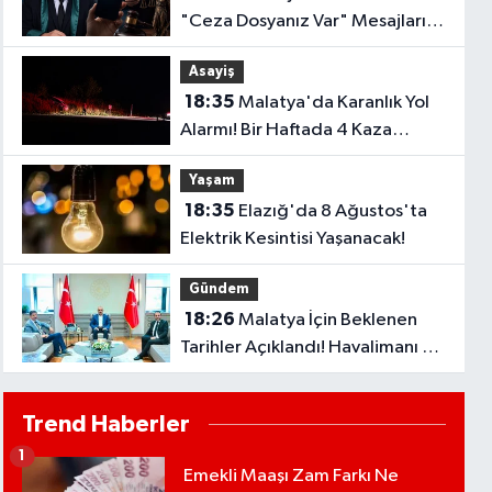
"Ceza Dosyanız Var" Mesajlarına
Sakın Kanmayın
Asayiş
18:35
Malatya'da Karanlık Yol
Alarmı! Bir Haftada 4 Kaza
Yaşandı..
Yaşam
18:35
Elazığ'da 8 Ağustos'ta
Elektrik Kesintisi Yaşanacak!
Gündem
18:26
Malatya İçin Beklenen
Tarihler Açıklandı! Havalimanı ve
Çevre Yolu Açılıyor..
Trend Haberler
1
Emekli Maaşı Zam Farkı Ne