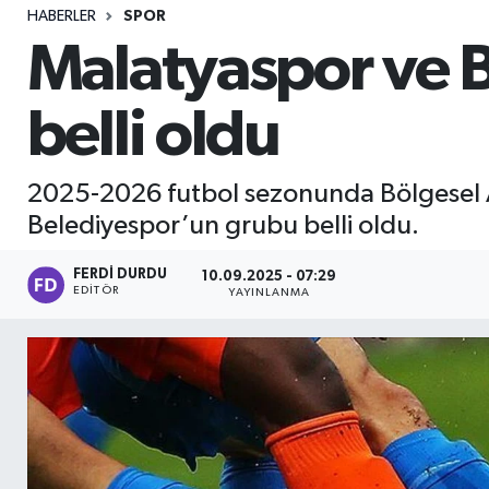
HABERLER
SPOR
Sağlık
Malatyaspor ve B
Seri İlan
belli oldu
Siyaset
2025-2026 futbol sezonunda Bölgesel A
Spor
Belediyespor’un grubu belli oldu.
Yaşam
FERDI DURDU
10.09.2025 - 07:29
EDITÖR
YAYINLANMA