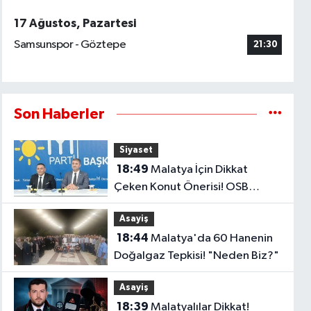
17 Ağustos, Pazartesi
Samsunspor - Göztepe
21:30
Son Haberler
Siyaset
18:49
Malatya İçin Dikkat
Çeken Konut Önerisi! OSB
Çalışanlarına Faizsiz Ev Çağrısı..
Asayiş
18:44
Malatya'da 60 Hanenin
Doğalgaz Tepkisi! "Neden Biz?"
Asayiş
18:39
Malatyalılar Dikkat!