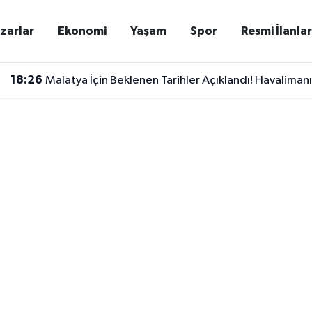
zarlar
Ekonomi
Yaşam
Spor
Resmi İlanla
18:26
Malatya İçin Beklenen Tarihler Açıklandı! Havalimanı 
18:20
Malatya'da Dev Bisiklet Heyecanı Başladı! 650 Sporc