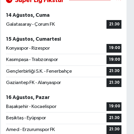
Süper Lig Fikstür
14 Ağustos, Cuma
Galatasaray - Çorum FK
21:30
15 Ağustos, Cumartesi
Konyaspor - Rizespor
19:00
Kasımpaşa - Trabzonspor
19:00
Gençlerbirliği S.K. - Fenerbahçe
21:30
Gaziantep FK - Alanyaspor
21:30
16 Ağustos, Pazar
Başakşehir - Kocaelispor
19:00
Beşiktaş - Eyüpspor
21:30
Amed - Erzurumspor FK
21:30