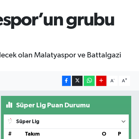
espor’un grubu
ecek olan Malatyaspor ve Battalgazi
-
+
A
A
Süper Lig Puan Durumu
Süper Lig
#
Takım
O
P