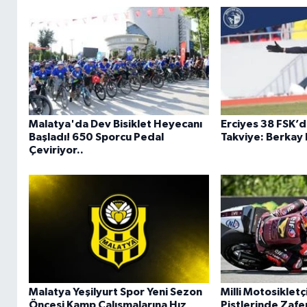
Malatya'da Dev Bisiklet Heyecanı
Erciyes 38 FSK’
Başladı! 650 Sporcu Pedal
Takviye: Berkay E
Çeviriyor..
Malatya Yeşilyurt Spor Yeni Sezon
Milli Motosikletç
Öncesi Kamp Çalışmalarına Hız
Pistlerinde Zafe