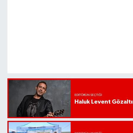
EDITÖRÜN SEÇTIĞI
Haluk Levent Gözaltın