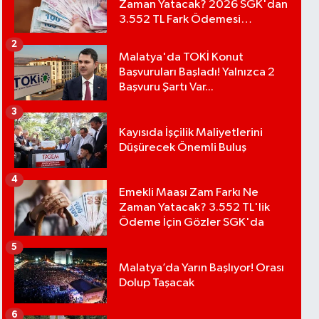
Zaman Yatacak? 2026 SGK'dan
3.552 TL Fark Ödemesi
Bekleniyor
2
Malatya'da TOKİ Konut
Başvuruları Başladı! Yalnızca 2
Başvuru Şartı Var...
3
Kayısıda İşçilik Maliyetlerini
Düşürecek Önemli Buluş
4
Emekli Maaşı Zam Farkı Ne
Zaman Yatacak? 3.552 TL'lik
Ödeme İçin Gözler SGK'da
5
Malatya’da Yarın Başlıyor! Orası
Dolup Taşacak
6