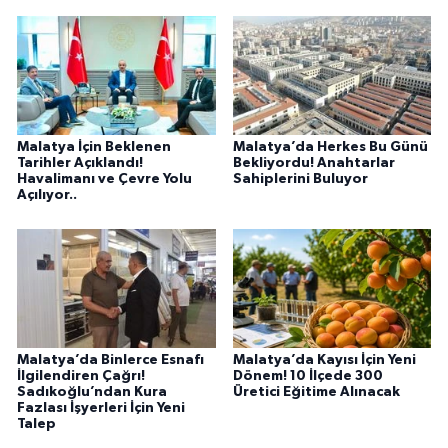
Malatya İçin Beklenen
Malatya’da Herkes Bu Günü
Tarihler Açıklandı!
Bekliyordu! Anahtarlar
Havalimanı ve Çevre Yolu
Sahiplerini Buluyor
Açılıyor..
Malatya’da Binlerce Esnafı
Malatya’da Kayısı İçin Yeni
İlgilendiren Çağrı!
Dönem! 10 İlçede 300
Sadıkoğlu’ndan Kura
Üretici Eğitime Alınacak
Fazlası İşyerleri İçin Yeni
Talep