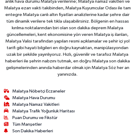
anlık hava durumu Malatya verilerine; Malatya namaz vakitleri ve
Malatya ezan vakti takibinden, Malatya Kuyumcular Odası ile tam
entegre Malatya canlı altın fiyatları analizlerine kadar şehre dair
tüm dinamik verilere tek tıkla ulaşabilirsiniz. Bölgenin en hassas
kırılma noktalarından biri olan son dakika deprem Malatya
güncellemeleri, kent ekonomisine yön veren Malatya iş ilanları,
Malatya Valisi tarafından yapılan resmi açıklamalar ve şehir içi yol
tarifi gibi hayati bilgileri en doğru kaynaktan, manipülasyondan
uzak bir şekilde yayınlıyoruz. Hızlı, güvenilir ve tarafsız Malatya
haberleri ile şehrin nabzını tutmak, en doğru Malatya son dakika
gelişmelerinden anında haberdar olmak için Malatya Söz her an
yanınızda.
Malatya Nöbetçi Eczaneler
Malatya Hava Durumu
Malatya Namaz Vakitleri
Malatya Trafik Yoğunluk Haritası
Puan Durumu ve Fikstür
Tüm Manşetler
Son Dakika Haberleri