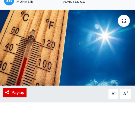
MUHABIR
YAYINLANMA
Paylaş
-
+
A
A