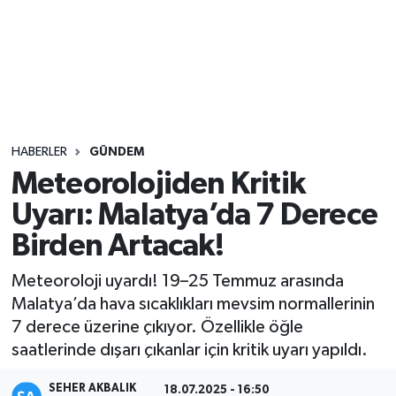
Sağlık
Seri İlan
Siyaset
HABERLER
GÜNDEM
Spor
Meteorolojiden Kritik
Uyarı: Malatya’da 7 Derece
Yaşam
Birden Artacak!
Meteoroloji uyardı! 19–25 Temmuz arasında
Malatya’da hava sıcaklıkları mevsim normallerinin
7 derece üzerine çıkıyor. Özellikle öğle
saatlerinde dışarı çıkanlar için kritik uyarı yapıldı.
SEHER AKBALIK
18.07.2025 - 16:50