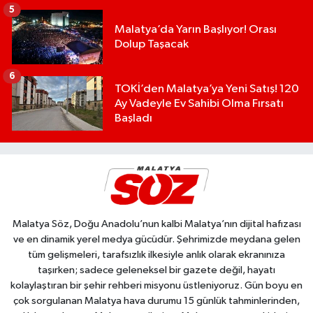
5
Malatya’da Yarın Başlıyor! Orası
Dolup Taşacak
6
TOKİ’den Malatya’ya Yeni Satış! 120
Ay Vadeyle Ev Sahibi Olma Fırsatı
Başladı
Malatya Söz, Doğu Anadolu’nun kalbi Malatya’nın dijital hafızası
ve en dinamik yerel medya gücüdür. Şehrimizde meydana gelen
tüm gelişmeleri, tarafsızlık ilkesiyle anlık olarak ekranınıza
taşırken; sadece geleneksel bir gazete değil, hayatı
kolaylaştıran bir şehir rehberi misyonu üstleniyoruz. Gün boyu en
çok sorgulanan Malatya hava durumu 15 günlük tahminlerinden,