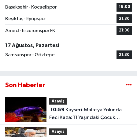
Başakşehir - Kocaelispor
19:00
Beşiktaş - Eyüpspor
21:30
Amed - Erzurumspor FK
21:30
17 Ağustos, Pazartesi
Samsunspor - Göztepe
21:30
Son Haberler
Asayiş
10:59
Kayseri-Malatya Yolunda
Feci Kaza: 11 Yaşındaki Çocuk
Hayatını Kaybetti!
Asayiş