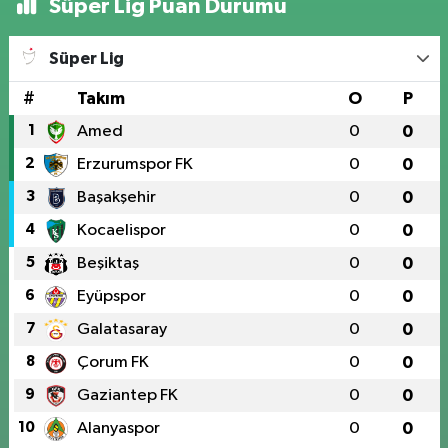
Süper Lig Puan Durumu
Süper Lig
#
Takım
O
P
1
Amed
0
0
2
Erzurumspor FK
0
0
3
Başakşehir
0
0
4
Kocaelispor
0
0
5
Beşiktaş
0
0
6
Eyüpspor
0
0
7
Galatasaray
0
0
8
Çorum FK
0
0
9
Gaziantep FK
0
0
10
Alanyaspor
0
0