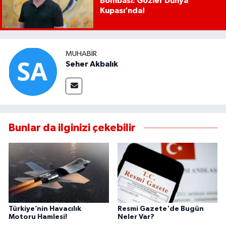
Bombası: Gözler Dünya
Kupası’nda!
MUHABIR
Seher Akbalık
Bunlar da ilginizi çekebilir
Türkiye’nin Havacılık
Resmi Gazete'de Bugün
Motoru Hamlesi!
Neler Var?