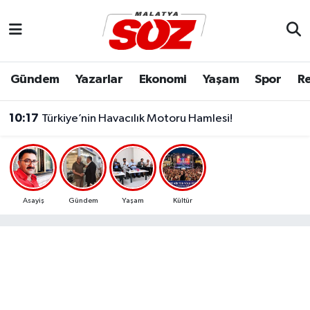
Asayiş
Malatya Nöbetçi Eczaneler
Gündem
Yazarlar
Ekonomi
Yaşam
Spor
Re
Bilim & Teknoloji
Malatya Hava Durumu
10:17
Türkiye’nin Havacılık Motoru Hamlesi!
Dünya
Malatya Namaz Vakitleri
Eğitim
Malatya Trafik Yoğunluk Haritası
Ekonomi
Süper Lig Puan Durumu ve Fikstür
Asayiş
Gündem
Yaşam
Kültür
Gündem
Tüm Manşetler
Kültür & Sanat
Son Dakika Haberleri
Resmi İlanlar
Haber Arşivi