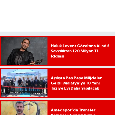
Haluk Levent Gözaltına Alındı!
Savcılıktan 120 Milyon TL
İddiası
Açılışta Peş Peşe Müjdeler
Geldi! Malatya'ya 10 Yeni
Taziye Evi Daha Yapılacak
Amedspor’da Transfer