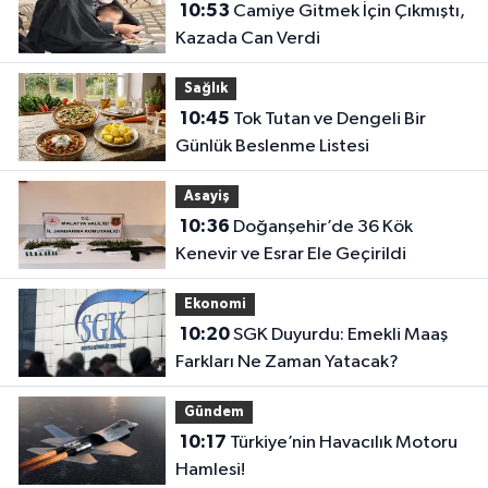
10:53
Camiye Gitmek İçin Çıkmıştı,
Kazada Can Verdi
Sağlık
10:45
Tok Tutan ve Dengeli Bir
Günlük Beslenme Listesi
Asayiş
10:36
Doğanşehir’de 36 Kök
Kenevir ve Esrar Ele Geçirildi
Ekonomi
10:20
SGK Duyurdu: Emekli Maaş
Farkları Ne Zaman Yatacak?
Gündem
10:17
Türkiye’nin Havacılık Motoru
Hamlesi!