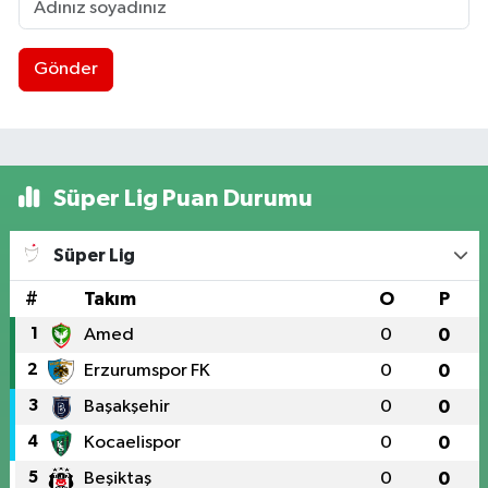
Gönder
Süper Lig Puan Durumu
Süper Lig
#
Takım
O
P
1
Amed
0
0
2
Erzurumspor FK
0
0
3
Başakşehir
0
0
4
Kocaelispor
0
0
5
Beşiktaş
0
0