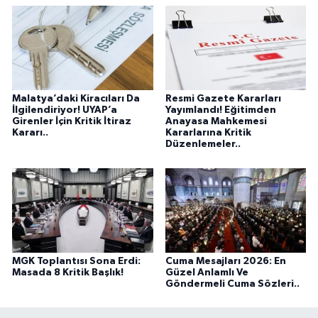
Malatya’daki Kiracıları Da
Resmi Gazete Kararları
İlgilendiriyor! UYAP’a
Yayımlandı! Eğitimden
Girenler İçin Kritik İtiraz
Anayasa Mahkemesi
Kararı..
Kararlarına Kritik
Düzenlemeler..
MGK Toplantısı Sona Erdi:
Cuma Mesajları 2026: En
Masada 8 Kritik Başlık!
Güzel Anlamlı Ve
Göndermeli Cuma Sözleri..