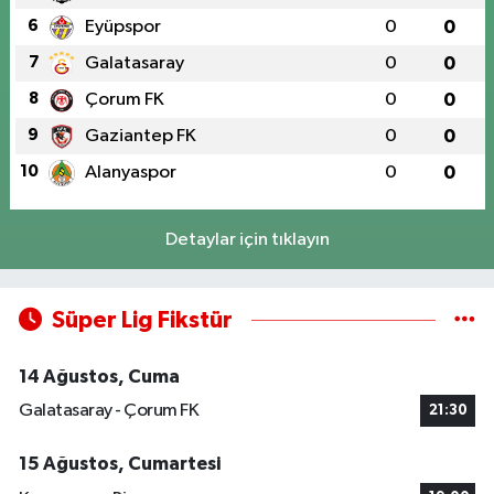
6
Eyüpspor
0
0
7
Galatasaray
0
0
8
Çorum FK
0
0
9
Gaziantep FK
0
0
10
Alanyaspor
0
0
Detaylar için tıklayın
Süper Lig Fikstür
14 Ağustos, Cuma
Galatasaray - Çorum FK
21:30
15 Ağustos, Cumartesi