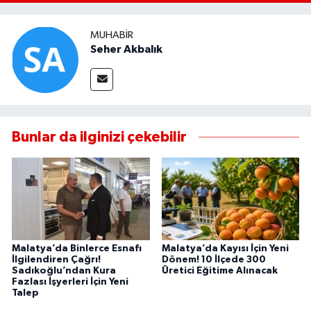
MUHABIR
Seher Akbalık
Bunlar da ilginizi çekebilir
Malatya’da Binlerce Esnafı
Malatya’da Kayısı İçin Yeni
İlgilendiren Çağrı!
Dönem! 10 İlçede 300
Sadıkoğlu’ndan Kura
Üretici Eğitime Alınacak
Fazlası İşyerleri İçin Yeni
Talep