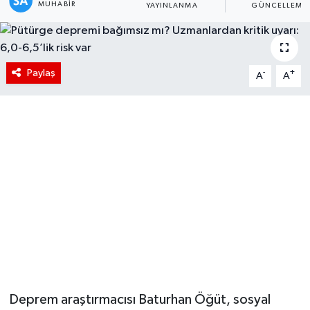
MUHABIR
YAYINLANMA
GÜNCELLEME
Paylaş
-
+
A
A
Deprem araştırmacısı Baturhan Öğüt, sosyal