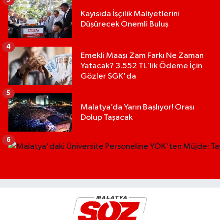
Kayısıda İşçilik Maliyetlerini
Düşürecek Önemli Buluş
4
Emekli Maaşı Zam Farkı Ne Zaman
Yatacak? 3.552 TL'lik Ödeme İçin
Gözler SGK'da
5
Malatya’da Yarın Başlıyor! Orası
Dolup Taşacak
6