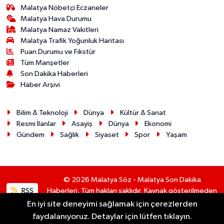
Malatya Nöbetçi Eczaneler
Malatya Hava Durumu
Malatya Namaz Vakitleri
Malatya Trafik Yoğunluk Haritası
Puan Durumu ve Fikstür
Tüm Manşetler
Son Dakika Haberleri
Haber Arşivi
Bilim & Teknoloji
Dünya
Kültür & Sanat
Resmi İlanlar
Asayiş
Dünya
Ekonomi
Gündem
Sağlık
Siyaset
Spor
Yaşam
© 2026 Malatya Söz - Malatya Son Dakika
RSS
Haberleri. Tüm hakları saklıdır. Kaynak gösterilmeden
alıntı yapılamaz.
En iyi site deneyimi sağlamak için çerezlerden
faydalanıyoruz. Detaylar için lütfen tıklayın.