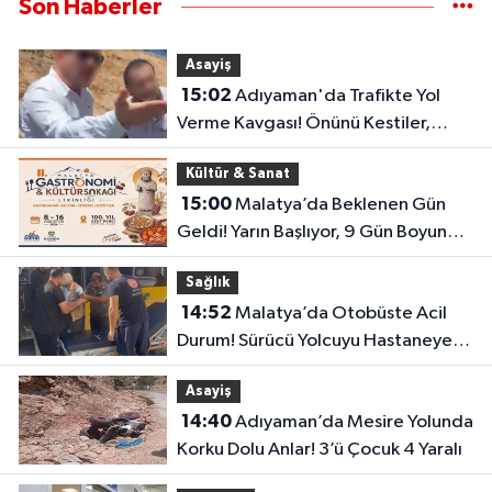
Son Haberler
Asayiş
15:02
Adıyaman'da Trafikte Yol
Verme Kavgası! Önünü Kestiler,
Saldırı Girişimi Kamerada
Kültür & Sanat
15:00
Malatya’da Beklenen Gün
Geldi! Yarın Başlıyor, 9 Gün Boyunca
Sürecek
Sağlık
14:52
Malatya’da Otobüste Acil
Durum! Sürücü Yolcuyu Hastaneye
Yetiştirdi
Asayiş
14:40
Adıyaman’da Mesire Yolunda
Korku Dolu Anlar! 3’ü Çocuk 4 Yaralı