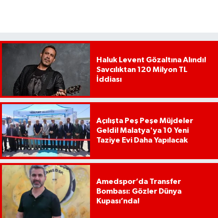
Haluk Levent Gözaltına Alındı!
Savcılıktan 120 Milyon TL
İddiası
Açılışta Peş Peşe Müjdeler
Geldi! Malatya'ya 10 Yeni
Taziye Evi Daha Yapılacak
Amedspor’da Transfer
Bombası: Gözler Dünya
Kupası’nda!