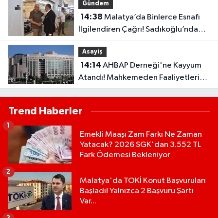
Gündem
14:38
Malatya’da Binlerce Esnafı
İlgilendiren Çağrı! Sadıkoğlu’ndan
Kura Fazlası İşyerleri İçin Yeni Talep
Asayiş
14:14
AHBAP Derneği'ne Kayyum
Atandı! Mahkemeden Faaliyetleri
Durdurma Kararı..
Trend Haberler
1
Emekli Maaşı Zam Farkı Ne Zaman
Yatacak? 2026 SGK'dan 3.552 TL
Fark Ödemesi Bekleniyor
2
Malatya'da TOKİ Konut Başvuruları
Başladı! Yalnızca 2 Başvuru Şartı
Var...
3