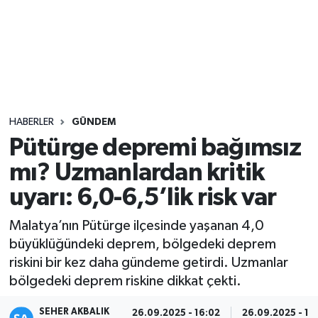
Sağlık
Seri İlan
Siyaset
HABERLER
GÜNDEM
Spor
Pütürge depremi bağımsız
mı? Uzmanlardan kritik
Yaşam
uyarı: 6,0-6,5’lik risk var
Malatya’nın Pütürge ilçesinde yaşanan 4,0
büyüklüğündeki deprem, bölgedeki deprem
riskini bir kez daha gündeme getirdi. Uzmanlar
bölgedeki deprem riskine dikkat çekti.
SEHER AKBALIK
26.09.2025 - 16:02
26.09.2025 - 16