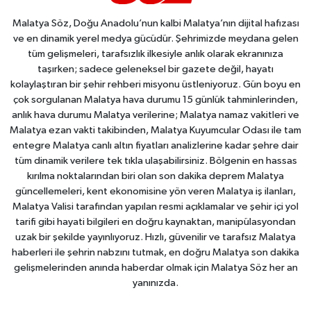
Malatya Söz, Doğu Anadolu’nun kalbi Malatya’nın dijital hafızası
ve en dinamik yerel medya gücüdür. Şehrimizde meydana gelen
tüm gelişmeleri, tarafsızlık ilkesiyle anlık olarak ekranınıza
taşırken; sadece geleneksel bir gazete değil, hayatı
kolaylaştıran bir şehir rehberi misyonu üstleniyoruz. Gün boyu en
çok sorgulanan Malatya hava durumu 15 günlük tahminlerinden,
anlık hava durumu Malatya verilerine; Malatya namaz vakitleri ve
Malatya ezan vakti takibinden, Malatya Kuyumcular Odası ile tam
entegre Malatya canlı altın fiyatları analizlerine kadar şehre dair
tüm dinamik verilere tek tıkla ulaşabilirsiniz. Bölgenin en hassas
kırılma noktalarından biri olan son dakika deprem Malatya
güncellemeleri, kent ekonomisine yön veren Malatya iş ilanları,
Malatya Valisi tarafından yapılan resmi açıklamalar ve şehir içi yol
tarifi gibi hayati bilgileri en doğru kaynaktan, manipülasyondan
uzak bir şekilde yayınlıyoruz. Hızlı, güvenilir ve tarafsız Malatya
haberleri ile şehrin nabzını tutmak, en doğru Malatya son dakika
gelişmelerinden anında haberdar olmak için Malatya Söz her an
yanınızda.