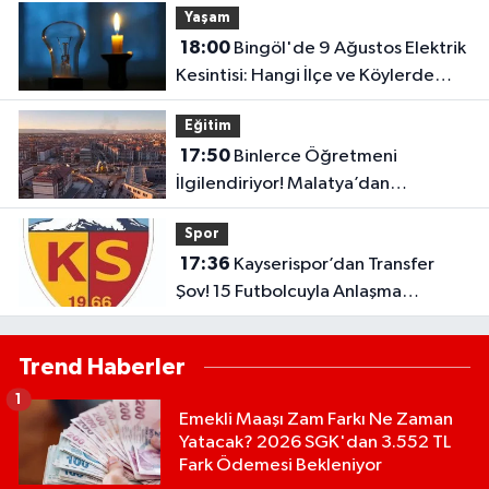
Yaşam
18:00
Bingöl'de 9 Ağustos Elektrik
Kesintisi: Hangi İlçe ve Köylerde
Elektrikler Kesilecek?
Eğitim
17:50
Binlerce Öğretmeni
İlgilendiriyor! Malatya’dan
Bakanlığa “İl Emri” Çağrısı
Spor
17:36
Kayserispor’dan Transfer
Şov! 15 Futbolcuyla Anlaşma
Sağlandı
Trend Haberler
1
Emekli Maaşı Zam Farkı Ne Zaman
Yatacak? 2026 SGK'dan 3.552 TL
Fark Ödemesi Bekleniyor