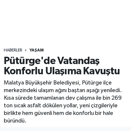
Sağlık
Seri İlan
Siyaset
HABERLER
YAŞAM
Spor
Pütürge'de Vatandaş
Konforlu Ulaşıma Kavuştu
Yaşam
Malatya Büyükşehir Belediyesi, Pütürge ilçe
merkezindeki ulaşım ağını baştan aşağı yeniledi.
Kısa sürede tamamlanan dev çalışma ile bin 269
ton sıcak asfalt dökülen yollar, yeni çizgileriyle
birlikte hem güvenli hem de konforlu bir hale
büründü.