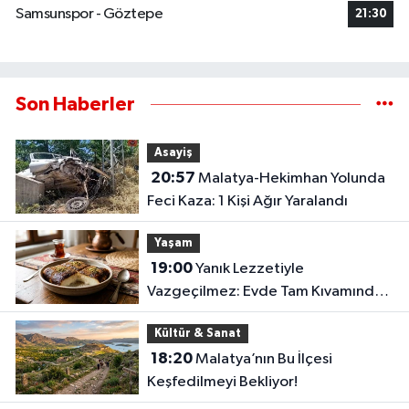
Samsunspor - Göztepe
21:30
Son Haberler
Asayiş
20:57
Malatya-Hekimhan Yolunda
Feci Kaza: 1 Kişi Ağır Yaralandı
Yaşam
19:00
Yanık Lezzetiyle
Vazgeçilmez: Evde Tam Kıvamında
Kazandibi Tarifi
Kültür & Sanat
18:20
Malatya’nın Bu İlçesi
Keşfedilmeyi Bekliyor!