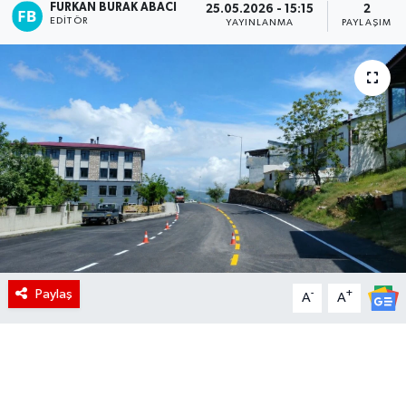
FURKAN BURAK ABACI
25.05.2026 - 15:15
2
EDITÖR
YAYINLANMA
PAYLAŞIM
Paylaş
-
+
A
A