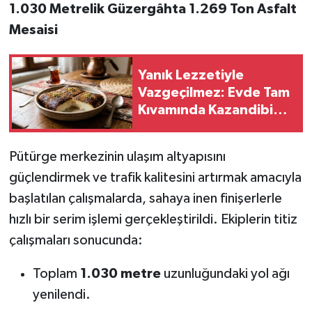
1.030 Metrelik Güzergâhta 1.269 Ton Asfalt
Mesaisi
Yanık Lezzetiyle
Vazgeçilmez: Evde Tam
Kıvamında Kazandibi
Tarifi
Pütürge merkezinin ulaşım altyapısını
güçlendirmek ve trafik kalitesini artırmak amacıyla
başlatılan çalışmalarda, sahaya inen finişerlerle
hızlı bir serim işlemi gerçekleştirildi. Ekiplerin titiz
çalışmaları sonucunda:
Toplam
1.030 metre
uzunluğundaki yol ağı
yenilendi.