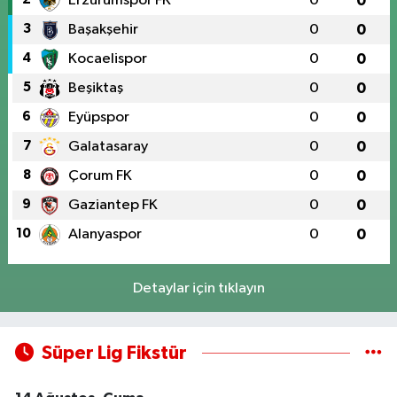
Erzurumspor FK
0
0
3
Başakşehir
0
0
4
Kocaelispor
0
0
5
Beşiktaş
0
0
6
Eyüpspor
0
0
7
Galatasaray
0
0
8
Çorum FK
0
0
9
Gaziantep FK
0
0
10
Alanyaspor
0
0
Detaylar için tıklayın
Süper Lig Fikstür