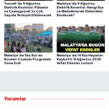
Tunceli'de 9 Ağustos
Malatya'da 9 Ağustos
Elektrik Kesintisi: Pülümür
Elektrik Kesintisi: Hangi İlçe
ve Çemişgezek'te Çok
ve Mahallelerde Elektrikler
Sayıda Yerleşim Etkilenecek
Kesilecek?
Malatya’da Yaz Kur’an
Malatya'da 14 Kişi Hayatını
Kursları Coşkulu Programla
Kaybetti: 8 Ağustos 2026
Sona Erdi
Vefat Edenler Listesi!
Yorumlar