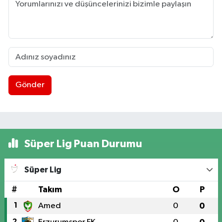
Gönder
Süper Lig Puan Durumu
Süper Lig
#
Takım
O
P
1
Amed
0
0
2