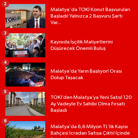
2
Malatya'da TOKİ Konut Başvuruları
Başladı! Yalnızca 2 Başvuru Şartı
Var...
3
Kayısıda İşçilik Maliyetlerini
Düşürecek Önemli Buluş
4
Malatya’da Yarın Başlıyor! Orası
Dolup Taşacak
5
TOKİ’den Malatya’ya Yeni Satış! 120
Ay Vadeyle Ev Sahibi Olma Fırsatı
Başladı
6
Malatya’da 6,6 Milyon TL’lik Kayısı
Bahçesi İcradan Satışa Çıktı! İçinde