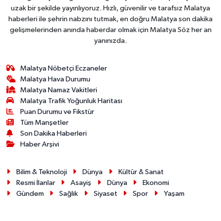
uzak bir şekilde yayınlıyoruz. Hızlı, güvenilir ve tarafsız Malatya
haberleri ile şehrin nabzını tutmak, en doğru Malatya son dakika
gelişmelerinden anında haberdar olmak için Malatya Söz her an
yanınızda.
Malatya Nöbetçi Eczaneler
Malatya Hava Durumu
Malatya Namaz Vakitleri
Malatya Trafik Yoğunluk Haritası
Puan Durumu ve Fikstür
Tüm Manşetler
Son Dakika Haberleri
Haber Arşivi
Bilim & Teknoloji
Dünya
Kültür & Sanat
Resmi İlanlar
Asayiş
Dünya
Ekonomi
Gündem
Sağlık
Siyaset
Spor
Yaşam