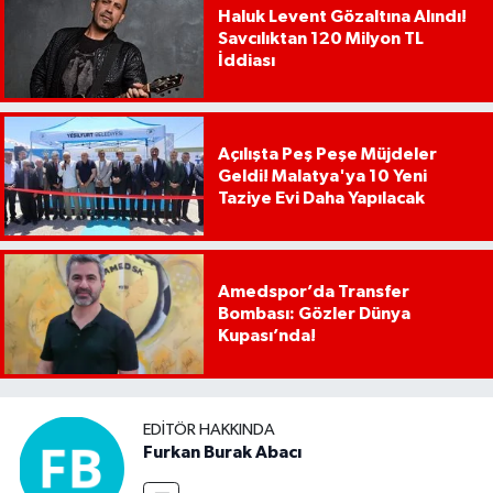
Haluk Levent Gözaltına Alındı!
Savcılıktan 120 Milyon TL
İddiası
Açılışta Peş Peşe Müjdeler
Geldi! Malatya'ya 10 Yeni
Taziye Evi Daha Yapılacak
Amedspor’da Transfer
Bombası: Gözler Dünya
Kupası’nda!
EDITÖR HAKKINDA
Furkan Burak Abacı