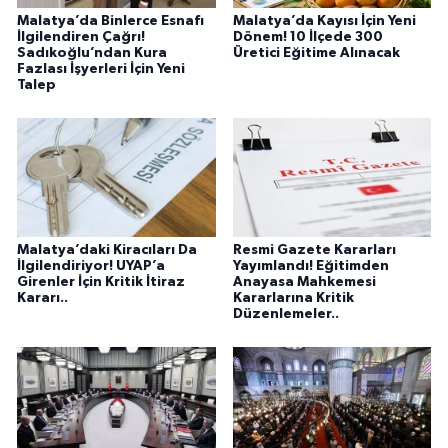
Malatya’da Binlerce Esnafı
Malatya’da Kayısı İçin Yeni
İlgilendiren Çağrı!
Dönem! 10 İlçede 300
Sadıkoğlu’ndan Kura
Üretici Eğitime Alınacak
Fazlası İşyerleri İçin Yeni
Talep
Malatya’daki Kiracıları Da
Resmi Gazete Kararları
İlgilendiriyor! UYAP’a
Yayımlandı! Eğitimden
Girenler İçin Kritik İtiraz
Anayasa Mahkemesi
Kararı..
Kararlarına Kritik
Düzenlemeler..