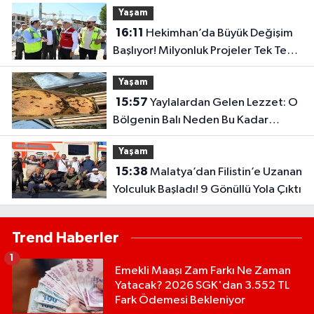
Yaşam
16:11
Hekimhan’da Büyük Değişim
Başlıyor! Milyonluk Projeler Tek Tek
Hayata Geçiyor
Yaşam
15:57
Yaylalardan Gelen Lezzet: O
Bölgenin Balı Neden Bu Kadar
Özel?
Yaşam
15:38
Malatya’dan Filistin’e Uzanan
Yolculuk Başladı! 9 Gönüllü Yola Çıktı
Trend Haberler
1
Emekli Maaşı Zam Farkı Ne Zaman
Yatacak? 2026 SGK'dan 3.552 TL
Fark Ödemesi Bekleniyor