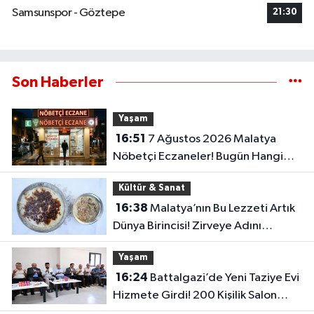
Samsunspor - Göztepe
21:30
Son Haberler
Yaşam
16:51
7 Ağustos 2026 Malatya
Nöbetçi Eczaneler! Bugün Hangi
Eczaneler Açık?
Kültür & Sanat
16:38
Malatya’nın Bu Lezzeti Artık
Dünya Birincisi! Zirveye Adını
Yazdırdı
Yaşam
16:24
Battalgazi’de Yeni Taziye Evi
Hizmete Girdi! 200 Kişilik Salon
Dikkat Çekti