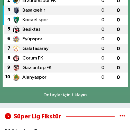
2
Erzurumspor FK
0
0
3
Başakşehir
0
0
4
Kocaelispor
0
0
5
Beşiktaş
0
0
6
Eyüpspor
0
0
7
Galatasaray
0
0
8
Çorum FK
0
0
9
Gaziantep FK
0
0
10
Alanyaspor
0
0
Detaylar için tıklayın
Süper Lig Fikstür