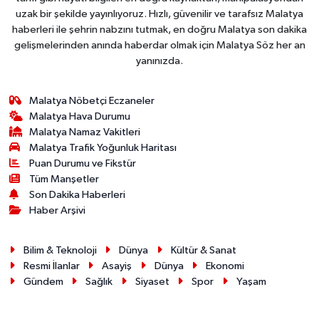
uzak bir şekilde yayınlıyoruz. Hızlı, güvenilir ve tarafsız Malatya
haberleri ile şehrin nabzını tutmak, en doğru Malatya son dakika
gelişmelerinden anında haberdar olmak için Malatya Söz her an
yanınızda.
Malatya Nöbetçi Eczaneler
Malatya Hava Durumu
Malatya Namaz Vakitleri
Malatya Trafik Yoğunluk Haritası
Puan Durumu ve Fikstür
Tüm Manşetler
Son Dakika Haberleri
Haber Arşivi
Bilim & Teknoloji
Dünya
Kültür & Sanat
Resmi İlanlar
Asayiş
Dünya
Ekonomi
Gündem
Sağlık
Siyaset
Spor
Yaşam