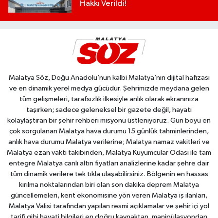
Hakkı Verildi!
Malatya Söz, Doğu Anadolu’nun kalbi Malatya’nın dijital hafızası
ve en dinamik yerel medya gücüdür. Şehrimizde meydana gelen
tüm gelişmeleri, tarafsızlık ilkesiyle anlık olarak ekranınıza
taşırken; sadece geleneksel bir gazete değil, hayatı
kolaylaştıran bir şehir rehberi misyonu üstleniyoruz. Gün boyu en
çok sorgulanan Malatya hava durumu 15 günlük tahminlerinden,
anlık hava durumu Malatya verilerine; Malatya namaz vakitleri ve
Malatya ezan vakti takibinden, Malatya Kuyumcular Odası ile tam
entegre Malatya canlı altın fiyatları analizlerine kadar şehre dair
tüm dinamik verilere tek tıkla ulaşabilirsiniz. Bölgenin en hassas
kırılma noktalarından biri olan son dakika deprem Malatya
güncellemeleri, kent ekonomisine yön veren Malatya iş ilanları,
Malatya Valisi tarafından yapılan resmi açıklamalar ve şehir içi yol
tarifi gibi hayati bilgileri en doğru kaynaktan, manipülasyondan