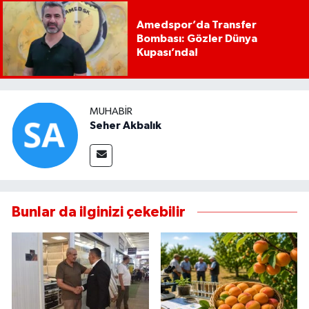
Amedspor’da Transfer
Bombası: Gözler Dünya
Kupası’nda!
MUHABIR
Seher Akbalık
Bunlar da ilginizi çekebilir