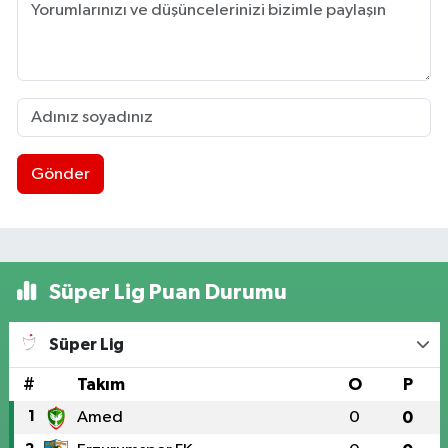
Gönder
Süper Lig Puan Durumu
Süper Lig
#
Takım
O
P
1
Amed
0
0