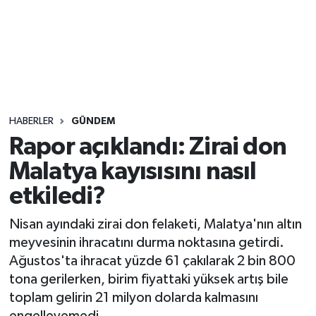
Sağlık
Seri İlan
Siyaset
HABERLER
GÜNDEM
Spor
Rapor açıklandı: Zirai don
Malatya kayısısını nasıl
Yaşam
etkiledi?
Nisan ayındaki zirai don felaketi, Malatya'nın altın
meyvesinin ihracatını durma noktasına getirdi.
Ağustos'ta ihracat yüzde 61 çakılarak 2 bin 800
tona gerilerken, birim fiyattaki yüksek artış bile
toplam gelirin 21 milyon dolarda kalmasını
engelleyemedi.