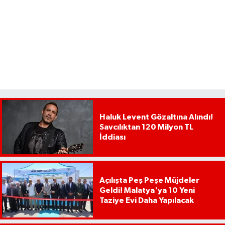
Haluk Levent Gözaltına Alındı!
Savcılıktan 120 Milyon TL
İddiası
Açılışta Peş Peşe Müjdeler
Geldi! Malatya'ya 10 Yeni
Taziye Evi Daha Yapılacak