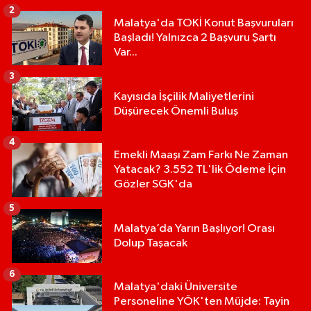
2
Malatya'da TOKİ Konut Başvuruları
Başladı! Yalnızca 2 Başvuru Şartı
Var...
3
Kayısıda İşçilik Maliyetlerini
Düşürecek Önemli Buluş
4
Emekli Maaşı Zam Farkı Ne Zaman
Yatacak? 3.552 TL'lik Ödeme İçin
Gözler SGK'da
5
Malatya’da Yarın Başlıyor! Orası
Dolup Taşacak
6
Malatya'daki Üniversite
Personeline YÖK'ten Müjde: Tayin